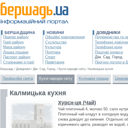
БЕРШАДЩИНА
НОВИНИ
ДОВІДНИКИ
Прапор району
Офіційні повідомлення
Підприємства та ор
Герб району
Суспільство
Телефонні довідни
Мапа району
Культура
Телефонні коди
Дошка пошани
Політика
Поштові індекси
Паспорт району
Спорт
Дім. Сад. Город.
Сторінками історії
Привітання
Прогноз погоди в 
Бершадь
/
Довідники
/
Дім. Сад. Город.
/
Кухні народів світу
/
Калмицька кухня
Професійні свята
Кухні народів світу
Кулінарні поради
Церков
Калмицька кухня
Хурсн-ця (Чай)
Чай плиточный 4, молоко 50, сало нутря
Плиточный чай кладут в холодную воду
снова доводят до кипения. Отдельно о
коричневого цвета, разводят ее водой,