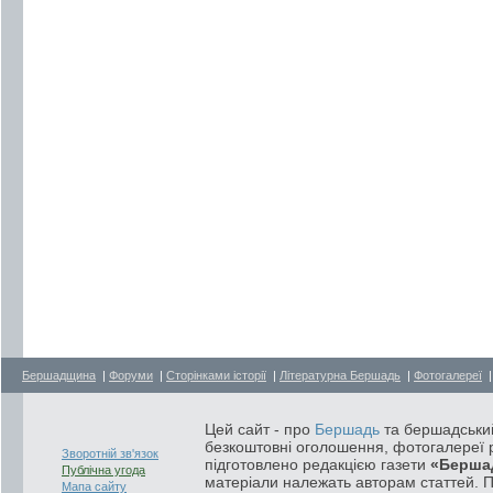
Бершадщина
|
Форуми
|
Сторінками історії
|
Літературна Бершадь
|
Фотогалереї
Цей сайт - про
Бершадь
та бершадський
безкоштовні оголошення, фотогалереї р
Зворотній зв'язок
підготовлено редакцією газети
«Берша
Публічна угода
матеріали належать авторам статтей. 
Мапа сайту