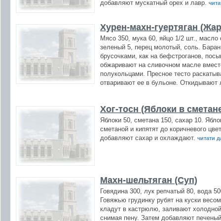
добавляют мускатный орех и лавр.
читат
Хурен-махн-гуертяган (Жа
Мясо 350, мука 60, яйцо 1/2 шт., масло
зеленый 5, перец молотый, соль. Бара
брусочками, как на бефстроганов, пос
обжаривают на сливочном масле вмест
полукольцами. Пресное тесто раскатыв
отваривают ее в бульоне. Откидывают 
Хог-тосн (Яблоки в сметан
Яблоки 50, сметана 150, сахар 10. Ябл
сметаной и кипятят до коричневого цве
добавляют сахар и охлаждают.
читати да
Махн-шельтяган (Суп)
Говядина 300, лук репчатый 80, вода 50
Говяжью грудинку рубят на куски весом 
кладут в кастрюлю, заливают холодной
снимая пену. Затем добавляют печеный