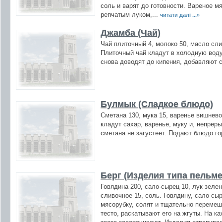
соль и варят до готовности. Вареное м
репчатым луком,...
читати далі ...»
Джамба (Чай)
Чай плиточный 4, молоко 50, масло сли
Плиточный чай кладут в холодную воду
снова доводят до кипения, добавляют 
Булмык (Сладкое блюдо)
Сметана 130, мука 15, варенье вишнево
кладут сахар, варенье, муку и, непрер
сметана не загустеет. Подают блюдо г
Берг (Изделия типа пельме
Говядина 200, сало-сырец 10, лук зелен
сливочное 15, соль. Говядину, сало-сы
мясорубку, солят и тщательно перемеш
тесто, раскатывают его на жгуты. На к