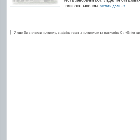
теста заворачивают. Изделия отварива
поливают маслом.
читати далі ...»
Якщо Ви виявили помилку, виділіть текст з помилкою та натисніть Ctrl+Enter щ