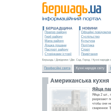
БЕРШАДЩИНА
НОВИНИ
Прапор району
Офіційні повідомле
Герб району
Суспільство
Мапа району
Культура
Дошка пошани
Політика
Паспорт району
Спорт
Сторінками історії
Привітання
Бершадь
/
Довідники
/
Дім. Сад. Город.
/
Кухні народів 
Професійні свята
Кухні народів світу
Американська кухня
Яйца па
Яйца 2 шт.,
разрезают п
чтобы они н
сваренное `