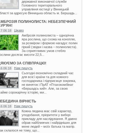
державної виконавчої служби
Головного територіального
управління юстиції у Вінницькій
бласті за адресую Вінницька область м. Бершадь...
АМБРОЗІЯ ПОЛИНОЛИСТА: НЕБЕЗПЕЧНИЙ
УР’ЯН!
Цікаво
17.06.18
Амброзія полинолиста – однорічна
яра рослина, що схожа на коноплю,
за розміром і формою нагадує полин
гіркий (звідки і назва – полинолиста).
За сприятливих умов стебло
ослини досягає висоти 22,5...
ДЯКУЄМО ЗА СПІВПРАЦЮ!
Нам пишуть
16.06.18
Сьогодні економічно складний час
для всієї країни та для кожного
господарника і підприємця зокрема,
не виняток і ПрАТ «Птахокомбінат
«Бершадсь кий». Але, за свою
айже сорокарічну історію, ми...
ЛЕБЕДИНА ВІРНІСТЬ
Нам пишуть
16.06.18
Кожна людина має свій характер,
уподобання, пріоритети у виборі
прикладу для наслідування. Я давно
обрав найближчих і найрідніших для
мене людей – моїх батька та матір.
ак склалося не тому, що...