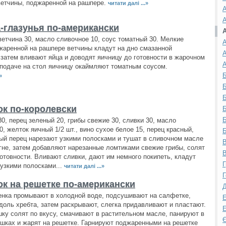
етчины, поджаренной на рашпере.
читати далі ...»
А
А
-глазунья по-американски
 ветчина 30, масло сливочное 10, соус томатный 30. Мелкие
А
жаренной на рашпере ветчины кладут на дно смазанной
А
 затем вливают яйца и доводят яичницу до готовности в жарочном
А
подаче на стол яичницу окаймляют томатным соусом.
Б
»
Б
Б
к по-королевски
Б
Б
0, перец зеленый 20, грибы свежие 30, сливки 30, масло
0, желток яичный 1/2 шт., вино сухое белое 15, перец красный,
Б
ый перец нарезают узкими полосками и тушат в сливочном масле
В
гне, затем добавляют нарезанные ломтиками свежие грибы, солят
В
готовности. Вливают сливки, дают им немного покипеть, кладут
Г
узкими полосками...
читати далі ...»
Г
к на решетке по-американски
Д
нка промывают в холодной воде, подсушивают на салфетке,
Е
доль хребта, затем раскрывают, слегка придавливают и пластают.
Е
ку солят по вкусу, смачивают в растительном масле, панируют в
Є
шках и жарят на решетке. Гарнируют поджаренными на решетке