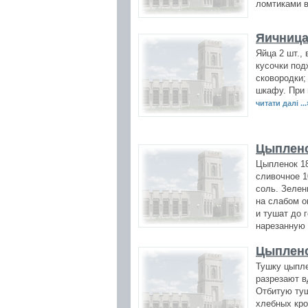
ломтиками в
Яичница
Яйца 2 шт.,
кусочки под
сковородки;
шкафу. При 
читати далі ...
Цыплено
Цыпленок 18
сливочное 1
соль. Зелен
на слабом о
и тушат до 
нарезанную 
Цыплено
Тушку цыпле
разрезают в
Отбитую туш
хлебных кро