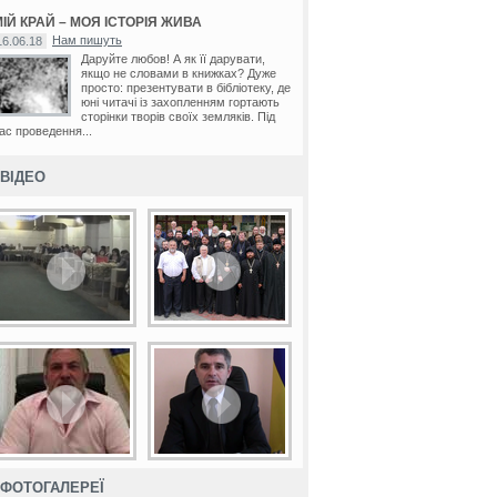
ІЙ КРАЙ – МОЯ ІСТОРІЯ ЖИВА
Нам пишуть
16.06.18
Даруйте любов! А як її дарувати,
якщо не словами в книжках? Дуже
просто: презентувати в бібліотеку, де
юні читачі із захопленням гортають
сторінки творів своїх земляків. Під
ас проведення...
ВІДЕО
ФОТОГАЛЕРЕЇ