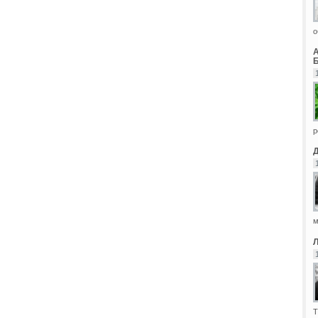
о
Б
р
м
Т