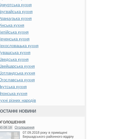
дмуртська кухня
ругвайська кухня
ранцузька кухня
інська кухня
илійська кухня
еченська кухня
ехословацька кухня
увашська кухня
Шведська кухня
вейцарська кухня
Шотландська кухня
гославська кухня
кутська кухня
понська кухня
ухні різних народів
ОСТАННІ НОВИНИ
ОГОЛОШЕННЯ
Оголошення
30.08.18
07.09.2018 року в приміщені
Бершадського районного відділу