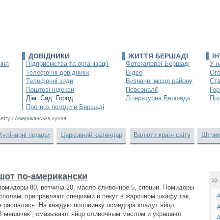
ДОВІДНИКИ
ЖИТТЯ БЕРШАДІ
І
ння
Підприємства та організації
Фотогалереї Бершаді
У н
Телефонні довідники
Відео
Ог
Телефонні коди
Визначні місця району
Ста
Поштові індекси
Персоналії
Гор
Дім. Сад. Город.
Літературна Бершадь
Про
Прогноз погоди в Бершаді
світу
/
Американська кухня
Кулінарні поради
Церковний календар
Валюти країн світу
Штрих
шот по-американски
 помидоры 80, ветчина 20, масло сливочное 5, специи. Помидоры
ополам, приправляют специями и пекут в жарочном шкафу так,
А
е распались. На каждую половинку помидора кладут яйцо,
А
В мешочек`, смазывают яйцо сливочным маслом и украшают
А