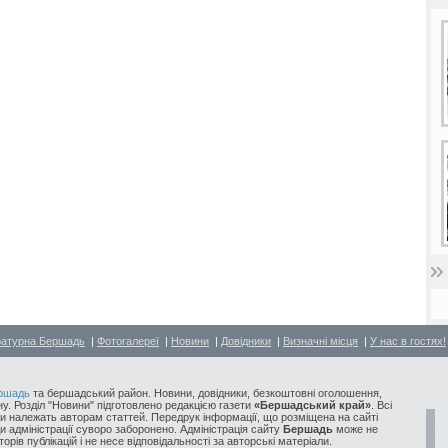
ратурна Бершадь
|
Фотогалереї
|
Новини
|
Довідники
|
Визначні місця
|
У нас в гостях!
ршадь
та бершадський район. Новини, довідники, безкоштовні оголошення,
у. Розділ "Новини" підготовлено редакцією газети
«Бершадський край»
. Всі
и належать авторам статтей. Передрук інформації, що розміщена на сайті
ди адміністрації суворо заборонено. Адміністрація сайту
Бершадь
може не
орів публікацій і не несе відповідальності за авторські матеріали.