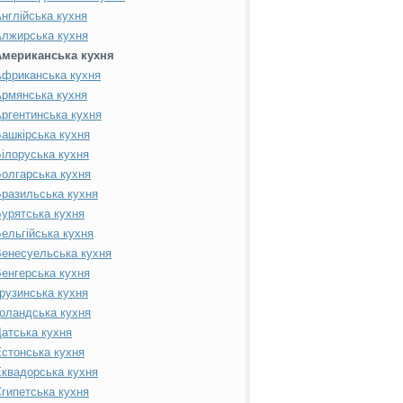
нглійська кухня
лжирська кухня
Американська кухня
фриканська кухня
рмянська кухня
ргентинська кухня
ашкірська кухня
ілоруська кухня
олгарська кухня
разильська кухня
урятська кухня
ельгійська кухня
енесуельська кухня
енгерська кухня
рузинська кухня
оландська кухня
атська кухня
стонська кухня
квадорська кухня
гипетська кухня