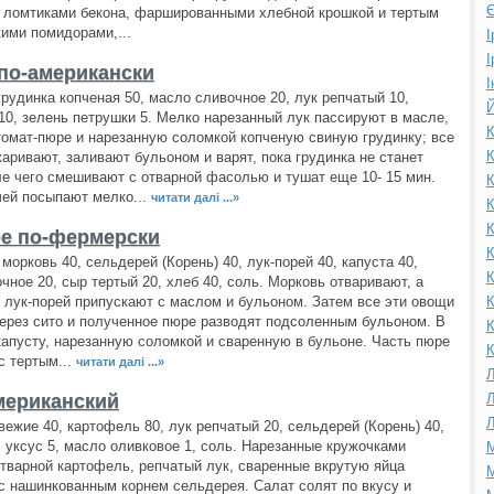
Є
 ломтиками бекона, фаршированными хлебной крошкой и тертым
ими помидорами,...
І
І
по-американски
І
грудинка копченая 50, масло сливочное 20, лук репчатый 10,
Й
10, зелень петрушки 5. Мелко нарезанный лук пассируют в масле,
К
омат-пюре и нарезанную соломкой копченую свиную грудинку; все
К
аривают, заливают бульоном и варят, пока грудинка не станет
ле чего смешивают с отварной фасолью и тушат еще 10- 15 мин.
К
ей посыпают мелко...
читати далі ...»
К
К
е по-фермерски
К
морковь 40, сельдерей (Корень) 40, лук-порей 40, капуста 40,
К
чное 20, сыр тертый 20, хлеб 40, соль. Морковь отваривают, а
 лук-порей припускают с маслом и бульоном. Затем все эти овощи
К
ерез сито и полученное пюре разводят подсоленным бульоном. В
К
капусту, нарезанную соломкой и сваренную в бульоне. Часть пюре
К
 тертым...
читати далі ...»
Л
мериканский
Л
Л
ежие 40, картофель 80, лук репчатый 20, сельдерей (Корень) 40,
., уксус 5, масло оливковое 1, соль. Нарезанные кружочками
М
тварной картофель, репчатый лук, сваренные вкрутую яйца
М
 нашинкованным корнем сельдерея. Салат солят по вкусу и