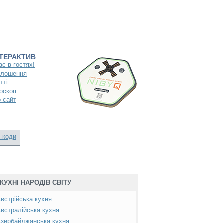
НТЕРАКТИВ
ас в гостях!
олошення
тті
оскоп
 сайт
-коди
КУХНІ НАРОДІВ СВІТУ
встрійська кухня
встралійська кухня
зербайджанська кухня