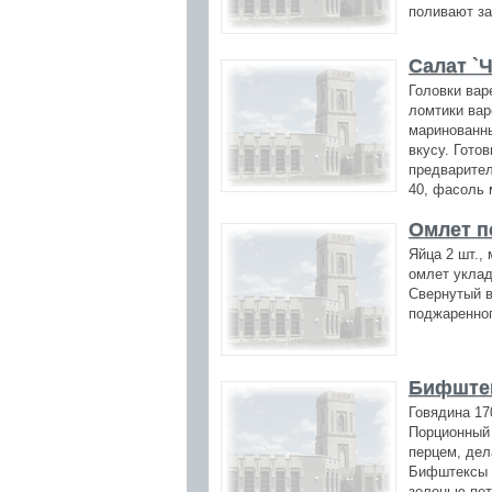
поливают за
Салат `Ч
Головки вар
ломтики вар
маринованн
вкусу. Гото
предварител
40, фасоль 
Омлет п
Яйца 2 шт.,
омлет укла
Свернутый в
поджаренног
Бифштек
Говядина 170
Порционный 
перцем, дел
Бифштексы 
зеленью пе