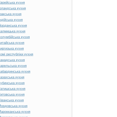
врейська кухня
рландська кухня
ракська кухня
ндійська кухня
орданська кухня
алмицька кухня
олумбійська кухня
итайська кухня
иргизька кухня
омі республіки кухня
анадська кухня
арельська кухня
абардинська кухня
азахська кухня
убинська кухня
атишська кухня
итовська кухня
іванська кухня
ордовська кухня
арокканська кухня