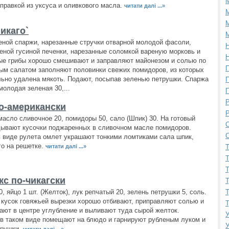
правкой из уксуса и оливкового масла.
читати далі ...»
М
М
икаго`
М
еной спаржи, нарезанные стручки отварной молодой фасоли,
Н
еной гусиной печенки, нарезанные соломкой вареную морковь и
Н
ые грибы хорошо смешивают и заправляют майонезом и солью по
П
вым салатом заполняют половинки свежих помидоров, из которых
ьно удалена мякоть. Подают, посыпав зеленью петрушки. Спаржа
П
молодая зеленая 30,...
П
Р
о-американски
Р
 масло сливочное 20, помидоры 50, сало (Шпик) 30. На готовый
С
дывают кусочки поджаренных в сливочном масле помидоров.
С
 виде рулета омлет украшают тонкими ломтиками сала шпик,
о на решетке.
читати далі ...»
Т
Т
Т
с по-чикагски
Т
, яйцо 1 шт. (Желток), лук репчатый 20, зелень петрушки 5, соль.
Т
кусок говяжьей вырезки хорошо отбивают, приправляют солью и
Т
ают в центре углубление и выливают туда сырой желток.
У
в таком виде помещают на блюдо и гарнируют рубленым луком и
У
трушки.
читати далі ...»