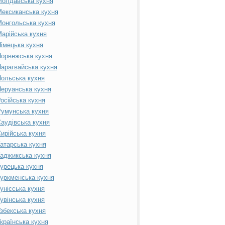
Молдавська кухня
ексиканська кухня
онгольська кухня
арійська кухня
імецька кухня
орвежська кухня
арагвайська кухня
ольська кухня
еруанська кухня
осійська кухня
умунська кухня
аудівська кухня
ирійська кухня
атарська кухня
аджикська кухня
урецька кухня
уркменська кухня
унісська кухня
увінська кухня
збекська кухня
країнська кухня