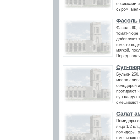
сосисками и
сыром, мелк
Фасоль 
Фасоль 80, 
томат-пюре 
добавляют т
вместе подж
мягкой, пос
Перед подач
Суп-пюр
Бульон 250, 
масло сливо
сельдерей и
протирают ч
суп кладут 
смешивают с
Салат а
Помидоры св
яйцо 1/2 шт
помидоры, о
смешивают с