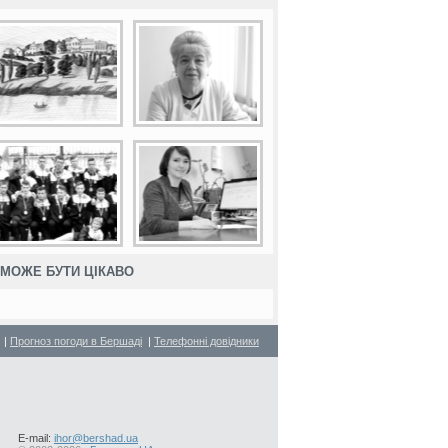
МОЖЕ БУТИ ЦІКАВО
|
Прогноз погоди в Бершаді
|
Телефонні довідники
E-mail:
ihor@bershad.ua