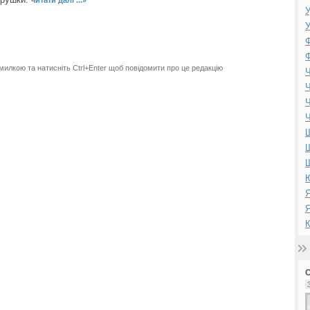
У
У
Ф
Ф
милкою та натисніть Ctrl+Enter щоб повідомити про це редакцію
Ч
Ч
Ч
Ч
Ш
Ю
Я
Я
К