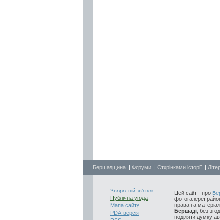
Бершадщина
|
Форуми
|
Сторінками історії
|
Літе
Зворотній зв'язок
Цей сайт - про
Бе
Публічна угода
фотогалереї район
права на матеріал
Мапа сайту
Бершаді
, без зго
PDA-версія
поділяти думку авт
RSS