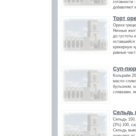
готовности 
добавляют м
Торт ор
Орехи грецки
Яичные желт
до густоты 
оставшийся 
крекерную к
равные част
Суп-пюр
Кольраби 20
масло сливо
бульоном, к
сливками, 
Сельдь 
Сельдь 150,
(3%) 100, са
Сельдь выма
очищают от 