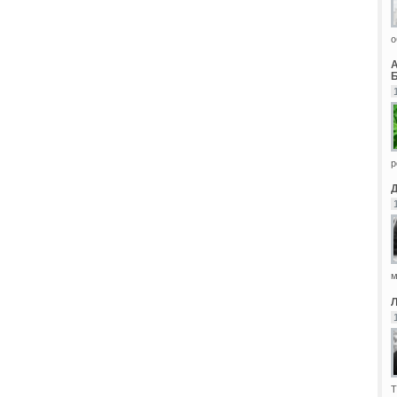
о
Б
р
м
Т