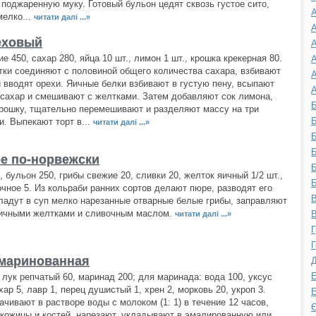
- поджаренную муку. Готовый бульон цедят сквозь густое сито,
А
елко...
читати далі ...»
А
еховый
А
е 450, сахар 280, яйца 10 шт., лимон 1 шт., крошка крекерная 80.
А
ки соединяют с половиной общего количества сахара, взбивают
А
и вводят орехи. Яичные белки взбивают в густую пену, всыпают
А
сахар и смешивают с желтками. Затем добавляют сок лимона,
Б
рошку, тщательно перемешивают и разделяют массу на три
Б
и. Выпекают торт в...
читати далі ...»
Б
Б
е по-норвежски
Б
, бульон 250, грибы свежие 20, сливки 20, желток яичный 1/2 шт.,
Б
чное 5. Из кольраби ранних сортов делают пюре, разводят его
В
ладут в суп мелко нарезанные отварные белые грибы, заправляют
яичными желтками и сливочным маслом.
В
читати далі ...»
Г
Г
маринованная
Д
Е
 лук репчатый 60, маринад 200; для маринада: вода 100, уксус
хар 5, лавр 1, перец душистый 1, хрен 2, морковь 20, укроп 3.
Е
чивают в растворе воды с молоком (1: 1) в течение 12 часов,
Є
кожицы и костей, нарезают, укладывают в эмалированную или