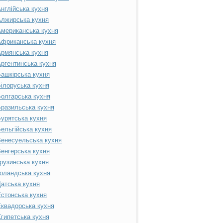
нглійська кухня
лжирська кухня
мериканська кухня
фриканська кухня
рмянська кухня
ргентинська кухня
ашкірська кухня
ілоруська кухня
олгарська кухня
разильська кухня
урятська кухня
ельгійська кухня
енесуельська кухня
енгерська кухня
рузинська кухня
оландська кухня
атська кухня
стонська кухня
квадорська кухня
гипетська кухня