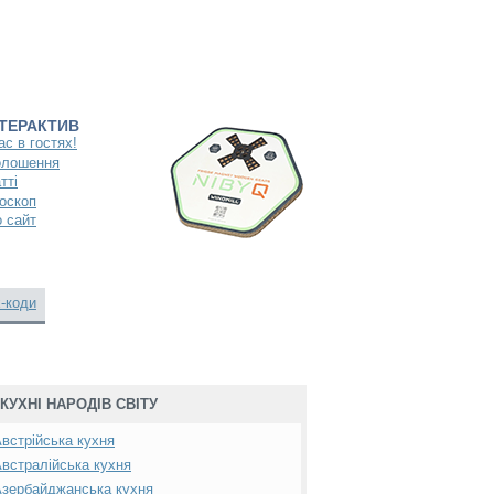
НТЕРАКТИВ
ас в гостях!
олошення
тті
оскоп
 сайт
-коди
КУХНІ НАРОДІВ СВІТУ
встрійська кухня
встралійська кухня
зербайджанська кухня