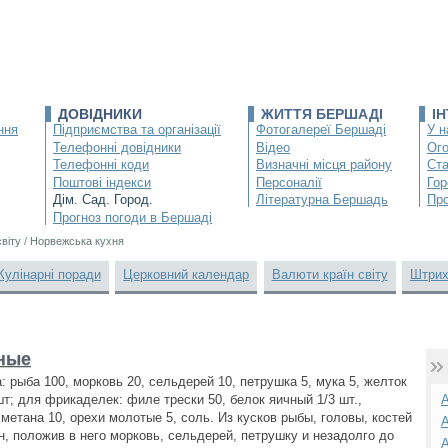
ДОВІДНИКИ
ЖИТТЯ БЕРШАДІ
І
ння
Підприємства та організації
Фотогалереї Бершаді
У н
Телефонні довідники
Відео
Ог
Телефонні коди
Визначні місця району
Ста
Поштові індекси
Персоналії
Гор
Дім. Сад. Город.
Літературна Бершадь
Про
Прогноз погоди в Бершаді
світу
/
Норвежська кухня
Кулінарні поради
Церковний календар
Валюти країн світу
Штрих
ные
: рыба 100, морковь 20, сельдерей 10, петрушка 5, мука 5, желток
шт; для фрикаделек: филе трески 50, белок яичный 1/3 шт.,
А
сметана 10, орехи молотые 5, соль. Из кусков рыбы, головы, костей
А
н, положив в него морковь, сельдерей, петрушку и незадолго до
А