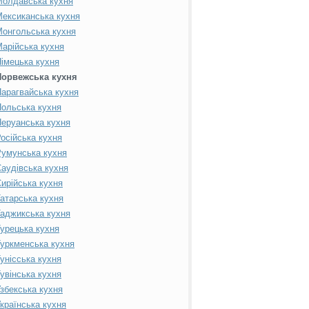
Молдавська кухня
ексиканська кухня
онгольська кухня
арійська кухня
імецька кухня
Норвежська кухня
арагвайська кухня
ольська кухня
еруанська кухня
осійська кухня
умунська кухня
аудівська кухня
ирійська кухня
атарська кухня
аджикська кухня
урецька кухня
уркменська кухня
унісська кухня
увінська кухня
збекська кухня
країнська кухня