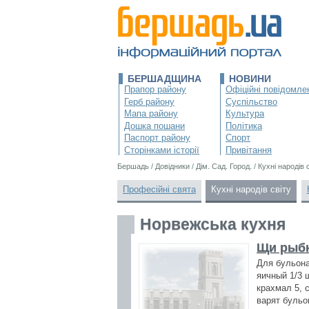
БЕРШАДЩИНА
НОВИНИ
Прапор району
Офіційні повідомле
Герб району
Суспільство
Мапа району
Культура
Дошка пошани
Політика
Паспорт району
Спорт
Сторінками історії
Привітання
Бершадь
/
Довідники
/
Дім. Сад. Город.
/
Кухні народів 
Професійні свята
Кухні народів світу
Норвежська кухня
Щи рыб
Для бульона
яичный 1/3 
крахмал 5, 
варят бульо