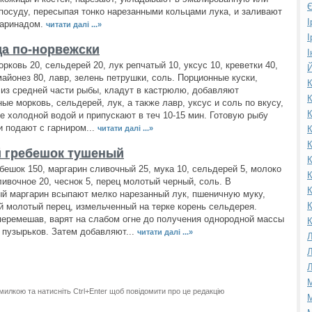
Є
осуду, пересыпая тонко нарезанными кольцами лука, и заливают
І
маринадом.
читати далі ...»
І
а по-норвежски
І
рковь 20, сельдерей 20, лук репчатый 10, уксус 10, креветки 40,
Й
майонез 80, лавр, зелень петрушки, соль. Порционные куски,
К
из средней части рыбы, кладут в кастрюлю, добавляют
К
ые морковь, сельдерей, лук, а также лавр, уксус и соль по вкусу,
К
е холодной водой и припускают в теч 10-15 мин. Готовую рыбу
 подают с гарниром...
читати далі ...»
К
К
 гребешок тушеный
К
бешок 150, маргарин сливочный 25, мука 10, сельдерей 5, молоко
К
ливочное 20, чеснок 5, перец молотый черный, соль. В
К
й маргарин всыпают мелко нарезанный лук, пшеничную муку,
К
й молотый перец, измельченный на терке корень сельдерея.
еремешав, варят на слабом огне до получения однородной массы
К
 пузырьков. Затем добавляют...
читати далі ...»
Л
Л
Л
М
милкою та натисніть Ctrl+Enter щоб повідомити про це редакцію
М