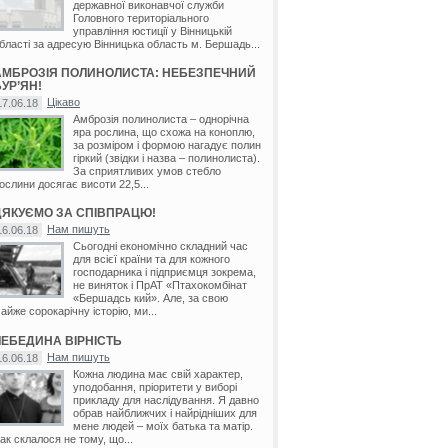
державної виконавчої служби
Головного територіального
управління юстиції у Вінницькій
бласті за адресую Вінницька область м. Бершадь...
АМБРОЗІЯ ПОЛИНОЛИСТА: НЕБЕЗПЕЧНИЙ
УР’ЯН!
Цікаво
17.06.18
Амброзія полинолиста – однорічна
яра рослина, що схожа на коноплю,
за розміром і формою нагадує полин
гіркий (звідки і назва – полинолиста).
За сприятливих умов стебло
ослини досягає висоти 22,5...
ДЯКУЄМО ЗА СПІВПРАЦЮ!
Нам пишуть
16.06.18
Сьогодні економічно складний час
для всієї країни та для кожного
господарника і підприємця зокрема,
не виняток і ПрАТ «Птахокомбінат
«Бершадсь кий». Але, за свою
айже сорокарічну історію, ми...
ЛЕБЕДИНА ВІРНІСТЬ
Нам пишуть
16.06.18
Кожна людина має свій характер,
уподобання, пріоритети у виборі
прикладу для наслідування. Я давно
обрав найближчих і найрідніших для
мене людей – моїх батька та матір.
ак склалося не тому, що...