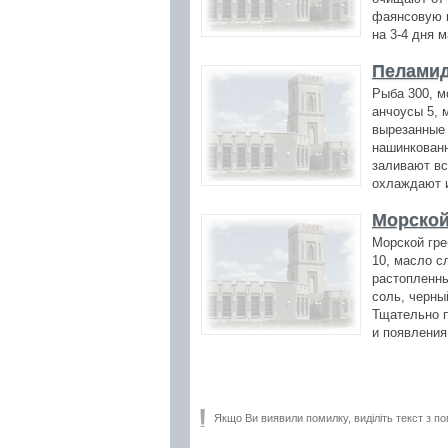
фаянсовую п
на 3-4 дня 
Пеламид
Рыба 300, мо
анчоусы 5, 
вырезанные 
нашинкованн
заливают вс
охлаждают и
Морской
Морской гре
10, масло с
растопленны
соль, черны
Тщательно п
и появления
Якщо Ви виявили помилку, виділіть текст з по