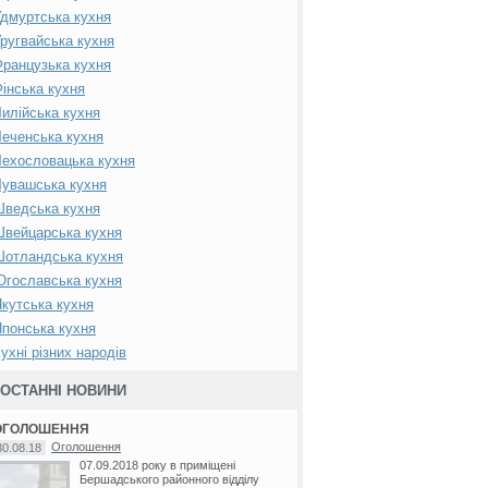
дмуртська кухня
ругвайська кухня
ранцузька кухня
інська кухня
илійська кухня
еченська кухня
ехословацька кухня
увашська кухня
Шведська кухня
вейцарська кухня
Шотландська кухня
гославська кухня
кутська кухня
понська кухня
ухні різних народів
ОСТАННІ НОВИНИ
ОГОЛОШЕННЯ
Оголошення
30.08.18
07.09.2018 року в приміщені
Бершадського районного відділу