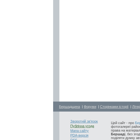
Бершадщина
|
Форуми
|
Сторінками історії
|
Літе
Зворотній зв'язок
Цей сайт - про
Бе
Публічна угода
фотогалереї район
права на матеріал
Мапа сайту
Бершаді
, без зго
PDA-версія
поділяти думку авт
RSS