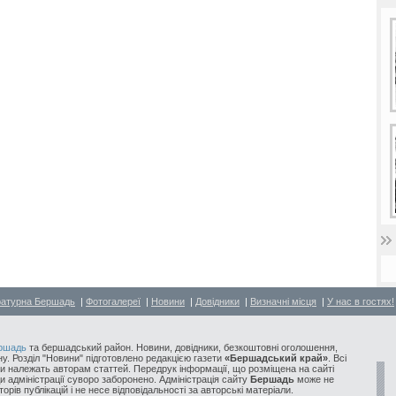
ратурна Бершадь
|
Фотогалереї
|
Новини
|
Довідники
|
Визначні місця
|
У нас в гостях!
ршадь
та бершадський район. Новини, довідники, безкоштовні оголошення,
у. Розділ "Новини" підготовлено редакцією газети
«Бершадський край»
. Всі
и належать авторам статтей. Передрук інформації, що розміщена на сайті
ди адміністрації суворо заборонено. Адміністрація сайту
Бершадь
може не
орів публікацій і не несе відповідальності за авторські матеріали.