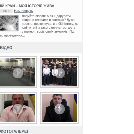
ІЙ КРАЙ – МОЯ ІСТОРІЯ ЖИВА
Нам пишуть
16.06.18
Даруйте любов! А як її дарувати,
якщо не словами в книжках? Дуже
просто: презентувати в бібліотеку, де
юні читачі із захопленням гортають
сторінки творів своїх земляків. Під
ас проведення...
ВІДЕО
ФОТОГАЛЕРЕЇ