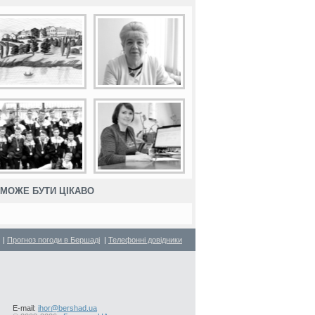
МОЖЕ БУТИ ЦІКАВО
|
Прогноз погоди в Бершаді
|
Телефонні довідники
E-mail:
ihor@bershad.ua