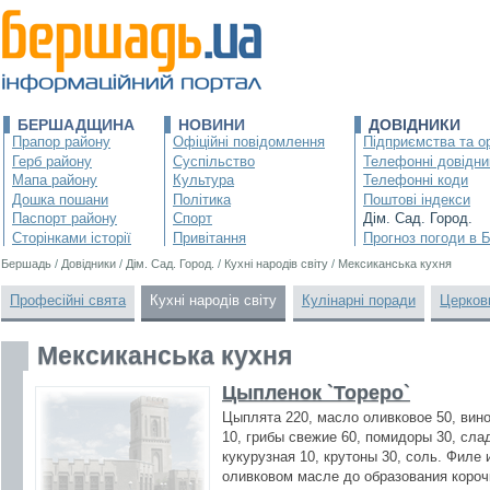
БЕРШАДЩИНА
НОВИНИ
ДОВІДНИКИ
Прапор району
Офіційні повідомлення
Підприємства та ор
Герб району
Суспільство
Телефонні довідни
Мапа району
Культура
Телефонні коди
Дошка пошани
Політика
Поштові індекси
Паспорт району
Спорт
Дім. Сад. Город.
Сторінками історії
Привітання
Прогноз погоди в 
Бершадь
/
Довідники
/
Дім. Сад. Город.
/
Кухні народів світу
/
Мексиканська кухня
Професійні свята
Кухні народів світу
Кулінарні поради
Церков
Мексиканська кухня
Цыпленок `Тореро`
Цыплята 220, масло оливковое 50, вино
10, грибы свежие 60, помидоры 30, сла
кукурузная 10, крутоны 30, соль. Филе
оливковом масле до образования коро