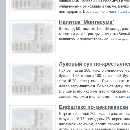
очищенным нарезанным соломкой и тож
очищенными от кожицы и семян, мелко
помидорами. Весь гарнир...
читати далі ..
Напиток `Монтесума`
Шоколад 50, молоко 150. Шоколад раст
молоко и дают трижды закипеть (Всякий
веничком и подают горячим.
читати далі .
Луковый суп по-крестьянс
Лук репчатый 100, масло сливочное или
бульон 180, молоко 100, сливки 50, булк
тертый 20, перец, соль. Лук нарезают и
давая зарумяниться. Всыпают муку, п
(Лучше всего - куриным или говяжьим) 
солью, молоком и сливками....
читати дал
Бифштекс по-мексикански
Вырезка говяжья 200, масло растительн
стручковый 75, помидоры 75, перец мо
натирают чесноком, солят, перчат и об
чтобы внутри они оставались розовыми