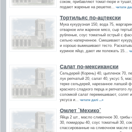
соком, прибавляют томат-пюре и тушат,
подают жареные на решетке...
читати далі
Тортильяс по-ацтекски
Мука кукурузная 150, вода 75, маргарин
отварное или жареное мясо, сыр тертый
рубленые, соус томатный острый с фасо
сильно наперченное. Смешивают кукуру
и хорошо вымешивают тесто. Раскатыв
куриное яйцо, дают им полежать 15...
чи
Салат по-мексикански
Сельдерей (Корень) 40, цыпленок 70, пе
лук репчатый 20, салат 40, уксус 5, ма
терке сельдерей, нарезанное лапшой ф
красного сладкого перца и репчатого л
соломкой салат перемешивают, солят и
уксуса и...
читати далі ...»
Омлет `Мехико`
Яйца 2 шт., масло сливочное 30, грибы
30, помидоры 40, соус томатный 30, со
спассированные на сливочном масле с