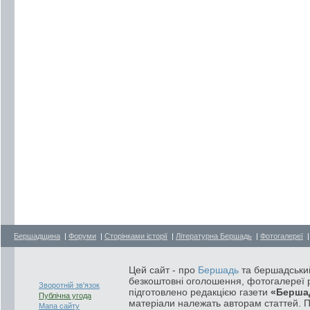
Бершадщина
|
Форуми
|
Сторінками історії
|
Літературна Бершадь
|
Фотогалереї
Цей сайт - про
Бершадь
та бершадський
безкоштовні оголошення, фотогалереї р
Зворотній зв'язок
підготовлено редакцією газети
«Берша
Публічна угода
матеріали належать авторам статтей. 
Мапа сайту