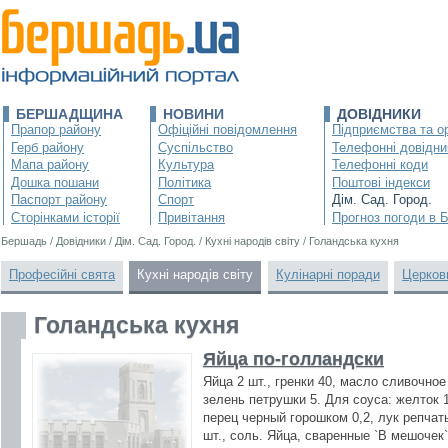
БЕРШАДЩИНА
НОВИНИ
ДОВІДНИКИ
Прапор району
Офіційні повідомлення
Підприємства та ор
Герб району
Суспільство
Телефонні довідни
Мапа району
Культура
Телефонні коди
Дошка пошани
Політика
Поштові індекси
Паспорт району
Спорт
Дім. Сад. Город.
Сторінками історії
Привітання
Прогноз погоди в 
Бершадь
/
Довідники
/
Дім. Сад. Город.
/
Кухні народів світу
/
Голандська кухня
Професійні свята
Кухні народів світу
Кулінарні поради
Церков
Голандська кухня
Яйца по-голландски
Яйца 2 шт., гренки 40, масло сливочное
зелень петрушки 5. Для соуса: желток 1
перец черный горошком 0,2, лук репчат
шт., соль. Яйца, сваренные `В мешочек`