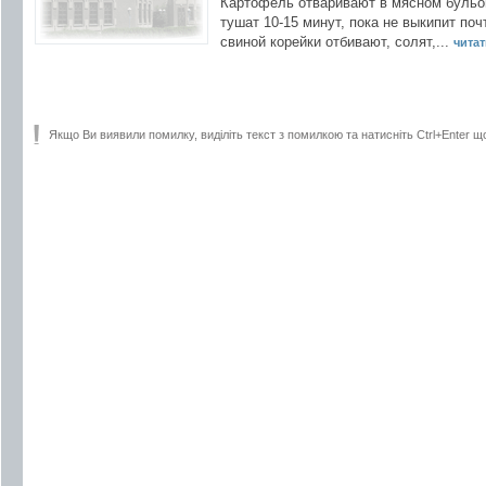
Картофель отваривают в мясном бульон
тушат 10-15 минут, пока не выкипит по
свиной корейки отбивают, солят,...
читати
Якщо Ви виявили помилку, виділіть текст з помилкою та натисніть Ctrl+Enter щ