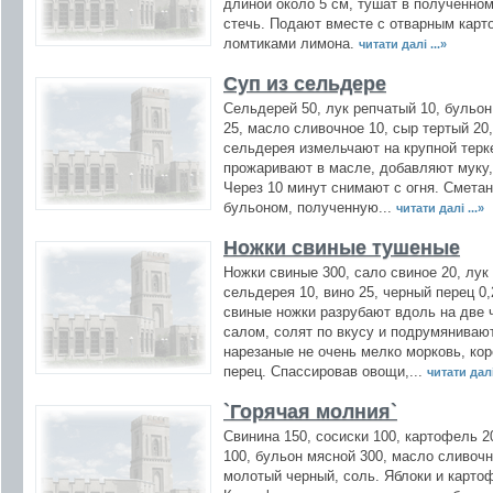
длиной около 5 см, тушат в полученно
стечь. Подают вместе с отварным карт
ломтиками лимона.
читати далі ...»
Суп из сельдере
Сельдерей 50, лук репчатый 10, бульон
25, масло сливочное 10, сыр тертый 20,
сельдерея измельчают на крупной терке
прожаривают в масле, добавляют муку,
Через 10 минут снимают с огня. Смета
бульоном, полученную...
читати далі ...»
Ножки свиные тушеные
Ножки свиные 300, сало свиное 20, лук
сельдерея 10, вино 25, черный перец 0,
свиные ножки разрубают вдоль на две 
салом, солят по вкусу и подрумяниваю
нарезаные не очень мелко морковь, кор
перец. Спассировав овощи,...
читати далі 
`Горячая молния`
Свинина 150, сосиски 100, картофель 2
100, бульон мясной 300, масло сливочн
молотый черный, соль. Яблоки и карто