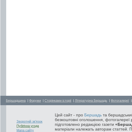
Бершадщина
|
Форуми
|
Сторінками історії
|
Літературна Бершадь
|
Фотогалереї
Цей сайт - про
Бершадь
та бершадський
безкоштовні оголошення, фотогалереї р
Зворотній зв'язок
підготовлено редакцією газети
«Берша
Публічна угода
матеріали належать авторам статтей. 
Мапа сайту