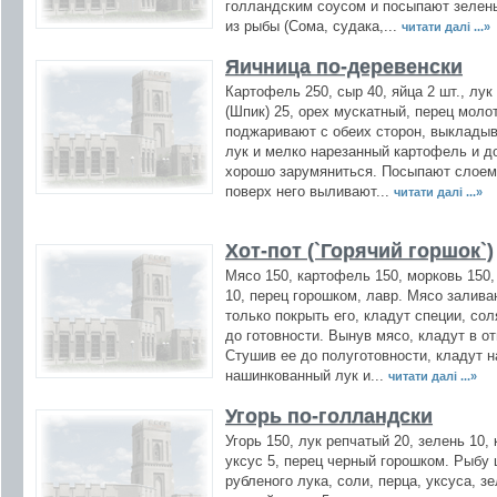
голландским соусом и посыпают зелень
из рыбы (Сома, судака,...
читати далі ...»
Яичница по-деревенски
Картофель 250, сыр 40, яйца 2 шт., лук
(Шпик) 25, орех мускатный, перец моло
поджаривают с обеих сторон, выкладыв
лук и мелко нарезанный картофель и д
хорошо зарумяниться. Посыпают слоем 
поверх него выливают...
читати далі ...»
Хот-пот (`Горячий горшок`)
Мясо 150, картофель 150, морковь 150,
10, перец горошком, лавр. Мясо залива
только покрыть его, кладут специи, со
до готовности. Вынув мясо, кладут в 
Стушив ее до полуготовности, кладут 
нашинкованный лук и...
читати далі ...»
Угорь по-голландски
Угорь 150, лук репчатый 20, зелень 10,
уксус 5, перец черный горошком. Рыбу
рубленого лука, соли, перца, уксуса, з