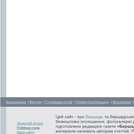
Бершадщина
|
Форуми
|
Сторінками історії
|
Літературна Бершадь
|
Фотогалереї
Цей сайт - про
Бершадь
та бершадський
безкоштовні оголошення, фотогалереї р
Зворотній зв'язок
підготовлено редакцією газети
«Берша
Публічна угода
матеріали належать авторам статтей. 
Мапа сайту