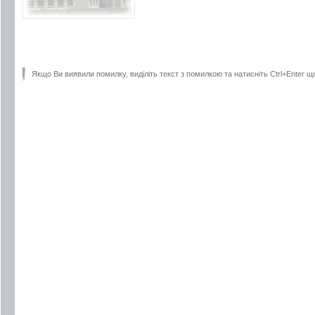
Якщо Ви виявили помилку, виділіть текст з помилкою та натисніть Ctrl+Enter щ