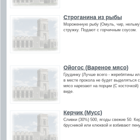
Строганина из рыбы
Мороженную рыбу (Омуль, чир, нельму)
стружку. Подают с горчичным соусом.
Ойогос (Вареное мясо)
Грудинку (Лучше всего - жеребятины ил
в месте прокола не будет выделяться с
мясо нарезают на порции (С косточкой)
виде.
Керчик (Мусс)
Сливки (30%) 500, ягоды свежие 50. Ке
брусникой или клюквой и взбивают пен