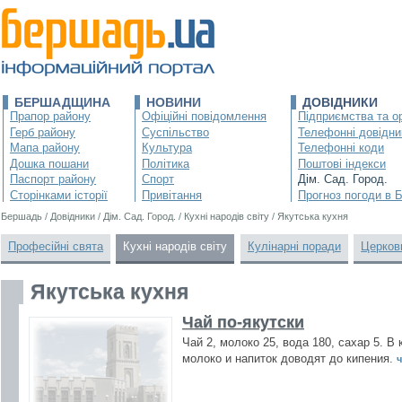
БЕРШАДЩИНА
НОВИНИ
ДОВІДНИКИ
Прапор району
Офіційні повідомлення
Підприємства та ор
Герб району
Суспільство
Телефонні довідни
Мапа району
Культура
Телефонні коди
Дошка пошани
Політика
Поштові індекси
Паспорт району
Спорт
Дім. Сад. Город.
Сторінками історії
Привітання
Прогноз погоди в 
Бершадь
/
Довідники
/
Дім. Сад. Город.
/
Кухні народів світу
/
Якутська кухня
Професійні свята
Кухні народів світу
Кулінарні поради
Церков
Якутська кухня
Чай по-якутски
Чай 2, молоко 25, вода 180, сахар 5. 
молоко и напиток доводят до кипения.
ч