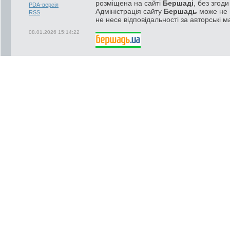
розміщена на сайті
Бершаді
, без згод
PDA-версія
Адміністрація сайту
Бершадь
може не п
RSS
не несе відповідальності за авторські м
08.01.2026 15:14:22