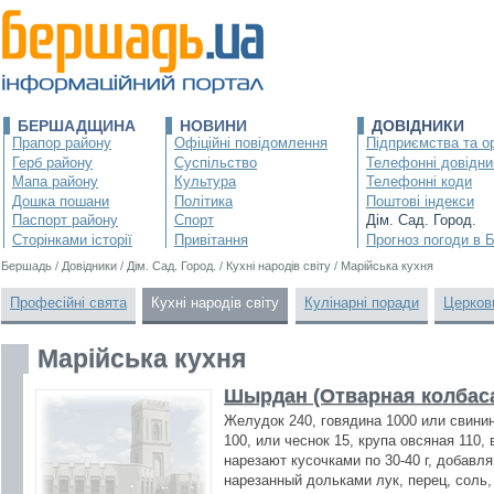
БЕРШАДЩИНА
НОВИНИ
ДОВІДНИКИ
Прапор району
Офіційні повідомлення
Підприємства та ор
Герб району
Суспільство
Телефонні довідни
Мапа району
Культура
Телефонні коди
Дошка пошани
Політика
Поштові індекси
Паспорт району
Спорт
Дім. Сад. Город.
Сторінками історії
Привітання
Прогноз погоди в 
Бершадь
/
Довідники
/
Дім. Сад. Город.
/
Кухні народів світу
/
Марійська кухня
Професійні свята
Кухні народів світу
Кулінарні поради
Церков
Марійська кухня
Шырдан (Отварная колбас
Желудок 240, говядина 1000 или свинин
100, или чеснок 15, крупа овсяная 110, 
нарезают кусочками по 30-40 г, добав
нарезанный дольками лук, перец, соль,