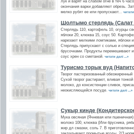
лук и варят на слабом огне в теч 6 часо
окончания варки добавляют обрезь. За
мелко рубят ее или пропускают...
читати 
Шолтымо стерлядь (Салат 
Стерлядь 110, картофель 10, огурцы св
яблоки 20, клюква 15, соус 50. Картоф
нарезают мелкими ломтиками, яблоки и
Стерлядь припускают с солью и специя
брусочками. Продукты перемешивают и
соус хрен со сметаной.
читати далі ...»
Турисмо торык вуд (Напит
Творог пастеризованный обезжиренный 3
Сухой творог растирают, вливая тонко
молоко, до консистенции сливок, приса
неокисляющейся посуде.
читати далі ...»
Сукыр кинде (Кондитерско
Мука овсяная (Ячневая или пшеничная) 5
молоко 100, клюква (Или брусника, ряби
жир дл смазки, соль 7. В приготовлен
закладывают промытые ягоды, 2/3 нор