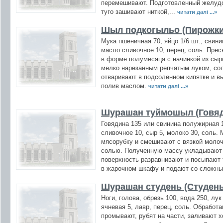
перемешивают. Подготовленный желудо
туго зашивают ниткой,...
читати далі ...»
Шыл подкогыльо (Пирожки
Мука пшеничная 70, яйцо 1/6 шт., свини
масло сливочное 10, перец, соль. Пре
в форме полумесяца с начинкой из сыр
мелко нарезанным репчатым луком, со
отваривают в подсоленном кипятке и в
полив маслом.
читати далі ...»
Шурашан туймошыл (Говяд
Говядина 135 или свинина полужирная 11
сливочное 10, сыр 5, молоко 30, соль.
мясорубку и смешивают с вязкой молоч
солью. Полученную массу укладывают
поверхность разравнивают и посыпают
в жарочном шкафу и подают со сложны
Шурашан студень (Студень
Ноги, голова, обрезь 100, вода 250, лу
ячневая 5, лавр, перец, соль. Обработа
промывают, рубят на части, заливают 