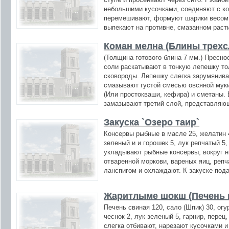
небольшими кусочками, соединяют с к
перемешивают, формуют шарики весом 1
выпекают на противне, смазанном раст
Коман мелна (Блины трех
(Толщина готового блина 7 мм.) Пресное
соли раскатывают в тонкую лепешку то
сковороды. Лепешку слегка зарумянив
смазывают густой смесью овсяной муки
(Или простокваши, кефира) и сметаны.
замазывают третий слой, представляю
Закуска `Озеро таир`
Консервы рыбные в масле 25, желатин 4,
зеленый и и горошек 5, лук репчатый 5,
укладывают рыбные консервы, вокруг н
отваренной моркови, вареных яиц, репч
ланспигом и охлаждают. К закуске под
Жаритлыме шокш (Печень п
Печень свиная 120, сало (Шпик) 30, огу
чеснок 2, лук зеленый 5, гарнир, перец
слегка отбивают, нарезают кусочками и