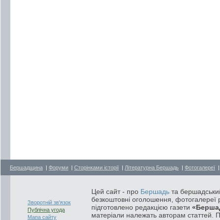
Бершадщина
|
Форуми
|
Сторінками історії
|
Літературна Бершадь
|
Фотогалереї
Цей сайт - про
Бершадь
та бершадський
безкоштовні оголошення, фотогалереї р
Зворотній зв'язок
підготовлено редакцією газети
«Берша
Публічна угода
матеріали належать авторам статтей. 
Мапа сайту