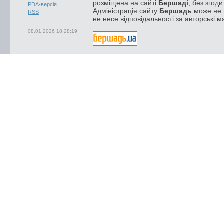
розміщена на сайті
Бершаді
, без згод
PDA-версія
Адміністрація сайту
Бершадь
може не п
RSS
не несе відповідальності за авторські м
08.01.2026 18:28:19