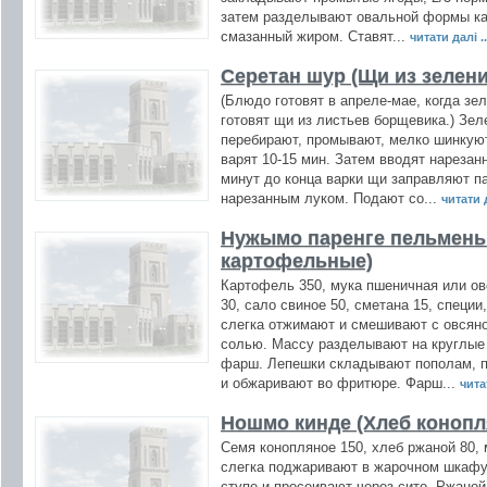
затем разделывают овальной формы ка
смазанный жиром. Ставят...
читати далі ..
Серетан шур (Щи из зелени
(Блюдо готовят в апреле-мае, когда зе
готовят щи из листьев борщевика.) Зел
перебирают, промывают, мелко шинкуют
варят 10-15 мин. Затем вводят нарезан
минут до конца варки щи заправляют п
нарезанным луком. Подают со...
читати д
Нужымо паренге пельмень
картофельные)
Картофель 350, мука пшеничная или овс
30, сало свиное 50, сметана 15, специ
слегка отжимают и смешивают с овсяно
солью. Массу разделывают на круглые 
фарш. Лепешки складывают пополам, 
и обжаривают во фритюре. Фарш...
читат
Ношмо кинде (Хлеб коноп
Семя конопляное 150, хлеб ржаной 80,
слегка поджаривают в жарочном шкафу 
ступе и просеивают через сито. Ржаной