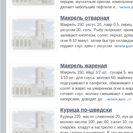
перцем, мускатным орехом, измельчен
делают небольшие тефтели и...
читати да
Макрель отварная
Макрель 150, уксус 10, лавр 0,5, перец
уксусом 20, соль. Рыбу потрошат, про
заливают кипятком, солят, перчат, доб
огне 8-10 минут, затем быстро охлажда
подают соус хрен с уксусом.
читати далі 
Макрель жареная
Макрель 150, яйцо 1/2 шт., сухари 5, м
1/10 шт; для соуса: молоко 50, майонез
подсушивают в салфетке, обмакивают в
солят и жарят на умеренном огне в мар
готовят соус: молоко смешивают с май
каперсами, доводят до...
читати далі ...»
Курица по-шведски
Курица 220, масло сливочное 20, лук р
молоко кислое 100, рис 60, салат 10, с
снаружи, кладут в кастрюлю с маслом,
всех сторон и вынимают. В это же мас