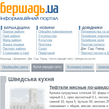
БЕРШАДЩИНА
НОВИНИ
ДОВІДНИКИ
Прапор району
Офіційні повідомлення
Підприємства та ор
Герб району
Суспільство
Телефонні довідни
Мапа району
Культура
Телефонні коди
Дошка пошани
Політика
Поштові індекси
Паспорт району
Спорт
Дім. Сад. Город.
Сторінками історії
Привітання
Прогноз погоди в 
Бершадь
/
Довідники
/
Дім. Сад. Город.
/
Кухні народів світу
/
Шведська кухня
Професійні свята
Кухні народів світу
Кулінарні поради
Церков
Шведська кухня
Тефтели мясные по-шведс
Крошка кукурузных хлопьев 10, фарш го
черный 0,1, орех мускатный 0,1, чеснок
свиной 10, мука 5, бульон 50, молоко 
смешивают с яйцом, мясом, молоком и