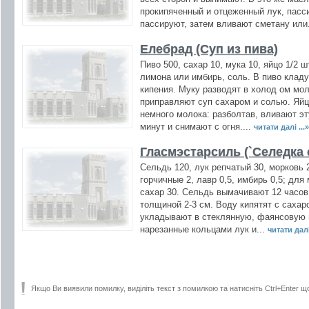
прокипяченный и отцеженный лук, пасси
пассируют, затем вливают сметану или
Елебрад (Суп из пива)
Пиво 500, сахар 10, мука 10, яйцо 1/2 шт
лимона или имбирь, соль. В пиво кладу
кипения. Муку разводят в холод ом мол
приправляют суп сахаром и солью. Яй
немного молока: разболтав, вливают эт
минут и снимают с огня....
читати далі ...»
Гласмэстарсиль (`Селедка 
Сельдь 120, лук репчатый 30, морковь 
горчичные 2, лавр 0,5, имбирь 0,5; для 
сахар 30. Сельдь вымачивают 12 часов
толщиной 2-3 см. Воду кипятят с саха
укладывают в стеклянную, фаянсовую 
нарезанные кольцами лук и...
читати далі 
Якщо Ви виявили помилку, виділіть текст з помилкою та натисніть Ctrl+Enter щ