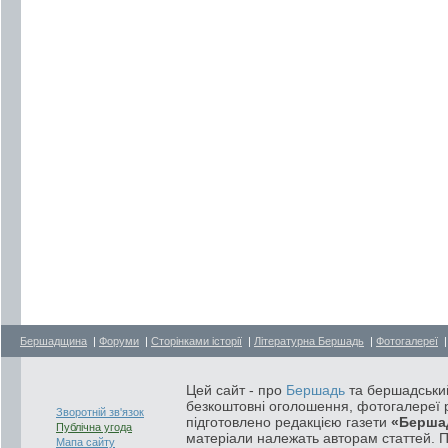
Бершадщина
|
Форуми
|
Сторінками історії
|
Літературна Бершадь
|
Фотогалереї
Цей сайт - про
Бершадь
та бершадський
безкоштовні оголошення, фотогалереї р
Зворотній зв'язок
підготовлено редакцією газети
«Берша
Публічна угода
матеріали належать авторам статтей. 
Мапа сайту