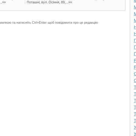
..»»
Поташні, вул. Осіння, 89,...»»
М
М
М
милкою та натисніть Ctrl+Enter щоб повідомити про це редакцію
Н
Н
П
П
П
Р
Р
С
С
Т
Т
Т
Т
Т
Т
У
У