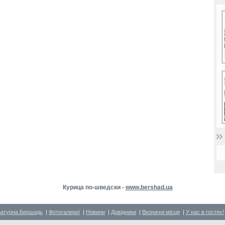
Курица по-шведски -
www.bershad.ua
ратурна Бершадь
|
Фотогалереї
|
Новини
|
Довідники
|
Визначні місця
|
У нас в гостях!