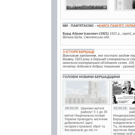
МИ - ПАМ’ЯТАЄМО - «
КНИГА ПАМ’ЯТІ УКРА
Бурд Абрам Ісакович (1921)
1921 р., єврей, 
Велика Буда, Смоленська обл.
З ІСТОРІЇ БЕРШАДІ
Важливим завданням, яке постало згодом пер
Взимку 1923 року в Бершаді створюється сіл
невеличкі кооперативні об'єднання селян. 105
початку добилася добрих показників - урожай 
ГОЛОВНІ НОВИНИ БЕРШАДЩИНИ
06.04.18
Шановні жителі
02.04.18
Шан
району! З 1 до 30
рай
квітня Національна поліція
Неодноразово
України проводить місячник
Бершадського в
добровільної здачі
повідомляли п
незареєстрованої зброї та
Та, незважаюч
боєприпасів до неї.»»
протягом бере
четверо осіб 