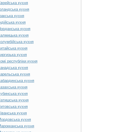
врейська кухня
рландська кухня
ракська кухня
ндійська кухня
орданська кухня
алмицька кухня
олумбійська кухня
итайська кухня
иргизька кухня
омі республіки кухня
анадська кухня
арельська кухня
абардинська кухня
азахська кухня
убинська кухня
атишська кухня
итовська кухня
іванська кухня
ордовська кухня
арокканська кухня