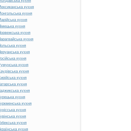
Молдавська кухня
ексиканська кухня
онгольська кухня
арійська кухня
імецька кухня
орвежська кухня
арагвайська кухня
ольська кухня
еруанська кухня
осійська кухня
умунська кухня
аудівська кухня
ирійська кухня
атарська кухня
аджикська кухня
урецька кухня
уркменська кухня
унісська кухня
увінська кухня
збекська кухня
країнська кухня