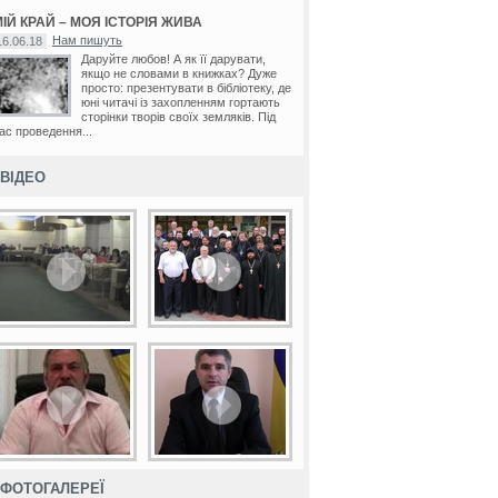
ІЙ КРАЙ – МОЯ ІСТОРІЯ ЖИВА
Нам пишуть
16.06.18
Даруйте любов! А як її дарувати,
якщо не словами в книжках? Дуже
просто: презентувати в бібліотеку, де
юні читачі із захопленням гортають
сторінки творів своїх земляків. Під
ас проведення...
ВІДЕО
ФОТОГАЛЕРЕЇ