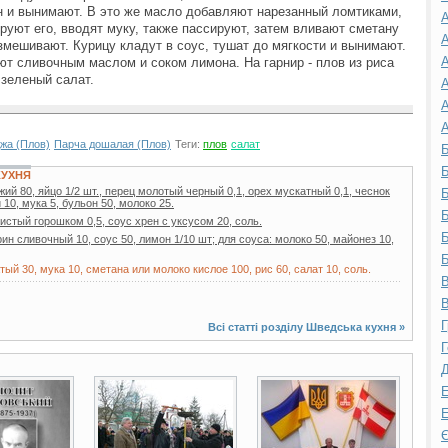
н и вынимают. В это же масло добавляют нарезанный ломтиками,
А
руют его, вводят муку, также пассируют, затем вливают сметану
А
змешивают. Курицу кладут в соус, тушат до мягкости и вынимают.
А
ют сливочным маслом и соком лимона. На гарнир - плов из риса
зеленый салат.
А
А
А
жа (Плов)
Парча дошалая (Плов)
Теги:
плов
салат
Б
Б
КУХНЯ
й 80, яйцо 1/2 шт., перец молотый черный 0,1, орех мускатный 0,1, чеснок
Б
 10, мука 5, бульон 50, молоко 25.
Б
шистый горошком 0,5, соус хрен с уксусом 20, соль.
Б
рин сливочный 10, соус 50, лимон 1/10 шт; для соуса: молоко 50, майонез 10,
Б
ый 30, мука 10, сметана или молоко кислое 100, рис 60, салат 10, соль.
В
В
Г
Всі статті розділу
Шведська кухня
»
Г
Д
7 фото
6 фото
Е
Е
Є