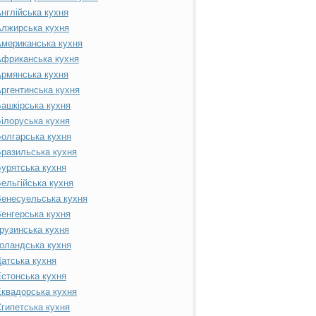
нглійська кухня
лжирська кухня
мериканська кухня
фриканська кухня
рмянська кухня
ргентинська кухня
ашкірська кухня
ілоруська кухня
олгарська кухня
разильська кухня
урятська кухня
ельгійська кухня
енесуельська кухня
енгерська кухня
рузинська кухня
оландська кухня
атська кухня
стонська кухня
квадорська кухня
гипетська кухня