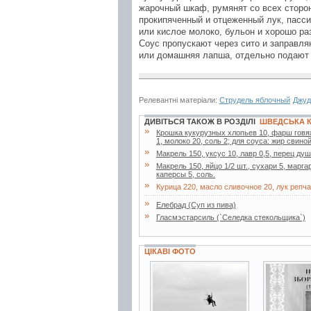
жарочный шкаф, румянят со всех сторо
прокипяченный и отцеженный лук, пасси
или кислое молоко, бульон и хорошо ра
Соус пропускают через сито и заправля
или домашняя лапша, отдельно подают 
Релевантні матеріали:
Струдель яблочный
Джуд
ДИВІТЬСЯ ТАКОЖ В РОЗДІЛІ
ШВЕДСЬКА 
»
Крошка кукурузных хлопьев 10, фарш говяжи
1, молоко 20, соль 2; для соуса: жир свиной
»
Макрель 150, уксус 10, лавр 0,5, перец ду
»
Макрель 150, яйцо 1/2 шт., сухари 5, марга
каперсы 5, соль.
»
Курица 220, масло сливочное 20, лук репчат
»
Елебрад (Суп из пива)
»
Гласмэстарсиль (`Селедка стекольщика`)
ЦІКАВІ ФОТО
2 фото
3 фото