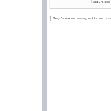
зловмисників..
Якщо Ви виявили помилку, виділіть текст з по