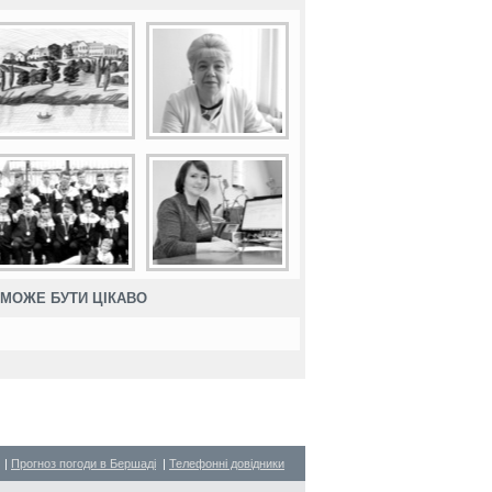
МОЖЕ БУТИ ЦІКАВО
|
Прогноз погоди в Бершаді
|
Телефонні довідники