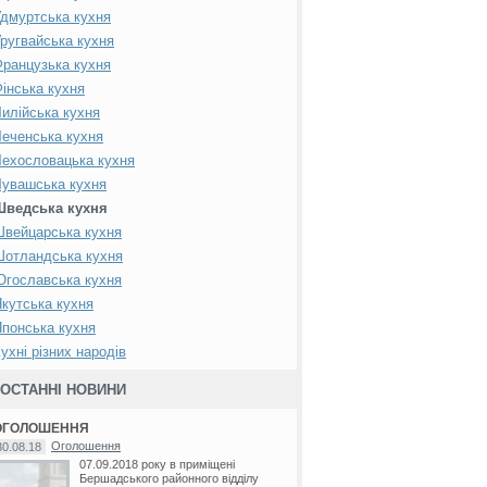
дмуртська кухня
ругвайська кухня
ранцузька кухня
інська кухня
илійська кухня
еченська кухня
ехословацька кухня
увашська кухня
Шведська кухня
вейцарська кухня
Шотландська кухня
гославська кухня
кутська кухня
понська кухня
ухні різних народів
ОСТАННІ НОВИНИ
ОГОЛОШЕННЯ
Оголошення
30.08.18
07.09.2018 року в приміщені
Бершадського районного відділу