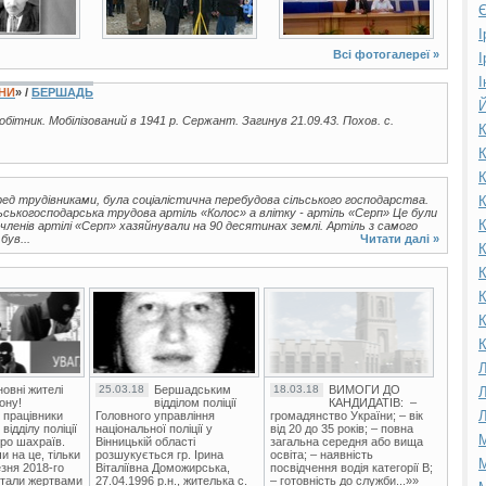
Є
І
Всі фотогалереї »
І
І
ЇНИ
» /
БЕРШАДЬ
Й
робітник. Мобілізований в 1941 р. Сержант. Загинув 21.09.43. Похов. с.
К
К
К
ед трудівниками, була соціалістична перебудова сільського господарства.
К
ьськогосподарська трудова артіль «Колос» а влітку - артіль «Серп» Це були
К
 членів артілі «Серп» хазяйнували на 90 десятинах землі. Артіль з самого
був...
Читати далі »
К
К
К
К
К
Л
овні жителі
25.03.18
Бершадським
18.03.18
ВИМОГИ ДО
Л
ону!
відділом поліції
КАНДИДАТІВ: –
Л
 працівники
Головного управління
громадянство України; – вік
ідділу поліції
національної поліції у
від 20 до 35 років; – повна
М
ро шахраїв.
Вінницькій області
загальна середня або вища
и на це, тільки
розшукується гр. Ірина
освіта; – наявність
М
зня 2018-го
Віталіївна Доможирська,
посвідчення водія категорії В;
стали жертвами
27.04.1996 р.н., жителька с.
– готовність до служби...»»