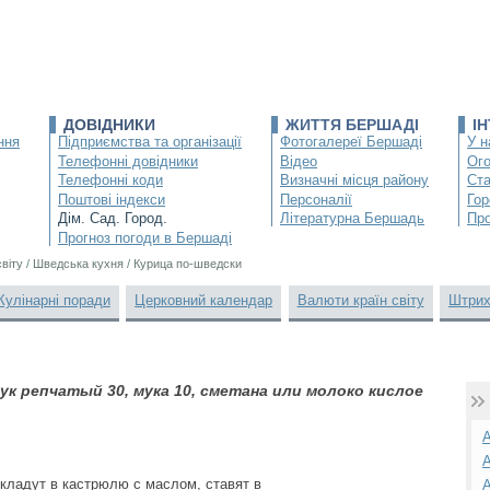
ДОВІДНИКИ
ЖИТТЯ БЕРШАДІ
І
ння
Підприємства та організації
Фотогалереї Бершаді
У н
Телефонні довідники
Відео
Ог
Телефонні коди
Визначні місця району
Ста
Поштові індекси
Персоналії
Гор
Дім. Сад. Город.
Літературна Бершадь
Про
Прогноз погоди в Бершаді
світу
/
Шведська кухня
/
Курица по-шведски
Кулінарні поради
Церковний календар
Валюти країн світу
Штрих
лук репчатый 30, мука 10, сметана или молоко кислое
А
А
 кладут в кастрюлю с маслом, ставят в
А