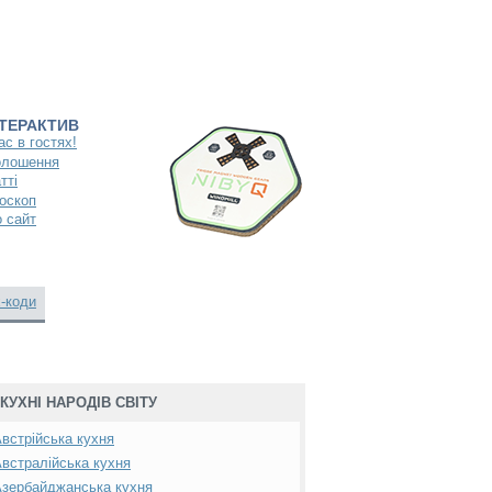
НТЕРАКТИВ
ас в гостях!
олошення
тті
оскоп
 сайт
-коди
КУХНІ НАРОДІВ СВІТУ
встрійська кухня
встралійська кухня
зербайджанська кухня