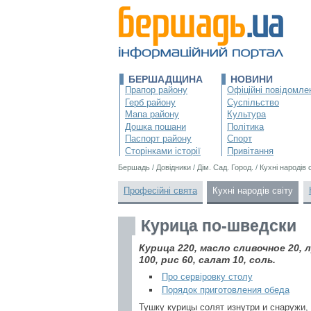
БЕРШАДЩИНА
НОВИНИ
Прапор району
Офіційні повідомле
Герб району
Суспільство
Мапа району
Культура
Дошка пошани
Політика
Паспорт району
Спорт
Сторінками історії
Привітання
Бершадь
/
Довідники
/
Дім. Сад. Город.
/
Кухні народів 
Професійні свята
Кухні народів світу
Курица по-шведски
Курица 220, масло сливочное 20, 
100, рис 60, салат 10, соль.
Про сервіровку столу
Порядок приготовления обеда
Тушку курицы солят изнутри и снаружи,