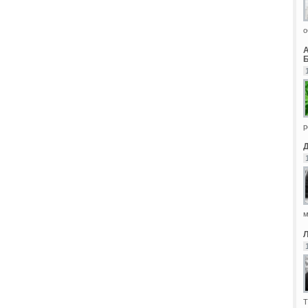
о
Б
р
м
Т