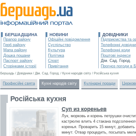
БЕРШАДЩИНА
НОВИНИ
ДОВІДНИКИ
Прапор району
Офіційні повідомлення
Підприємства та ор
Герб району
Суспільство
Телефонні довідни
Мапа району
Культура
Телефонні коди
Дошка пошани
Політика
Поштові індекси
Паспорт району
Спорт
Дім. Сад. Город.
Сторінками історії
Привітання
Прогноз погоди в 
Бершадь
/
Довідники
/
Дім. Сад. Город.
/
Кухні народів світу
/
Російська кухня
Професійні свята
Кухні народів світу
Кулінарні поради
Церков
Російська кухня
Суп из кореньев
Лук, морковь и корень петрушки очисти
кастрюлю влить 4 стакана подсоленног
коренья. Проварить 15 минут, добавить
минут. Отвар процедить, посыпать мел