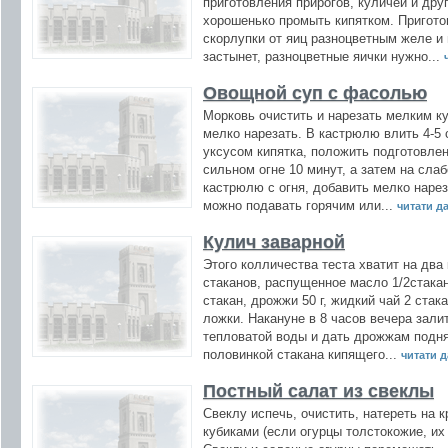
приготовления прирогов, куличей и дру
хорошенько промыть кипятком. Пригото
скорлупки от яиц разноцветным желе и 
застынет, разноцветные яички нужно...
Овощной суп с фасолью
Морковь очистить и нарезать мелким ку
мелко нарезать. В кастрюлю влить 4-5 
уксусом кипятка, положить подготовле
сильном огне 10 минут, а затем на сла
кастрюлю с огня, добавить мелко нарез
можно подавать горячим или...
читати дал
Кулич заварной
Этого колличества теста хватит на два
стаканов, распущенное масло 1/2стакана
стакан, дрожжи 50 г, жидкий чай 2 стак
ложки. Накануне в 8 часов вечера зал
тепловатой воды и дать дрожжам подня
половинкой стакана кипящего...
читати да
Постный салат из свеклы
Свеклу испечь, очистить, натереть на 
кубиками (если огурцы толстокожие, их 