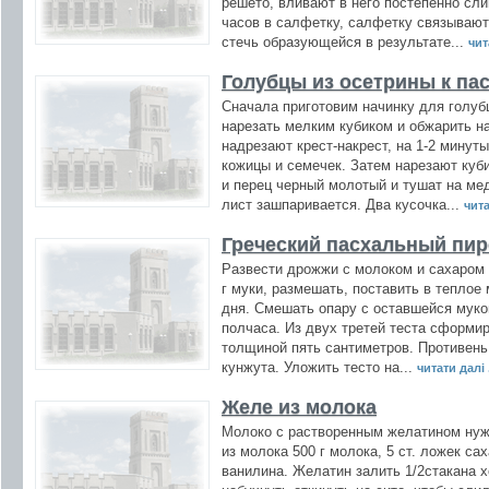
решето, вливают в него постепенно сли
часов в салфетку, салфетку связывают
стечь образующейся в результате...
чит
Голубцы из осетрины к па
Сначала приготовим начинку для голубц
нарезать мелким кубиком и обжарить н
надрезают крест-накрест, на 1-2 минут
кожицы и семечек. Затем нарезают куби
и перец черный молотый и тушат на ме
лист зашпаривается. Два кусочка...
чита
Греческий пасхальный пир
Развести дрожжи с молоком и сахаром 
г муки, размешать, поставить в теплое
дня. Смешать опару с оставшейся мукой
полчаса. Из двух третей теста сформи
толщиной пять сантиметров. Противен
кунжута. Уложить тесто на...
читати далі .
Желе из молока
Молоко с растворенным желатином нужн
из молока 500 г молока, 5 ст. ложек са
ванилина. Желатин залить 1/2стакана 