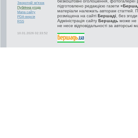
безкоштовні оголошення, фотогалереї р
Зворотній зв'язок
підготовлено редакцією газети
«Берша
Публічна угода
матеріали належать авторам статтей. 
Мапа сайту
розміщена на сайті
Бершаді
, без згод
PDA-версія
Адміністрація сайту
Бершадь
може не п
RSS
не несе відповідальності за авторські м
10.01.2026 02:33:52