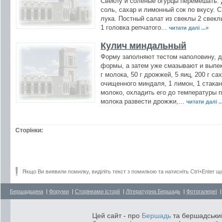
Свеклу и соленые огурцы перемешать. 
соль, сахар и лимонный сок по вкусу. 
лука. Постный салат из свеклы 2 свекл
1 головка репчатого...
читати далі ...»
Кулич миндальный
Форму заполняют тестом наполовину, д
формы, а затем уже смазывают и выпек
г молока, 50 г дрожжей, 5 яиц, 200 г са
очищенного миндаля, 1 лимон, 1 стакан
молоко, охладить его до температуры 
молока развести дрожжи,...
читати далі ..
Сторінки:
Якщо Ви виявили помилку, виділіть текст з помилкою та натисніть Ctrl+Enter щ
Бершадщина
|
Форуми
|
Сторінками історії
|
Літературна Бершадь
|
Фотогалереї
Цей сайт - про
Бершадь
та бершадський