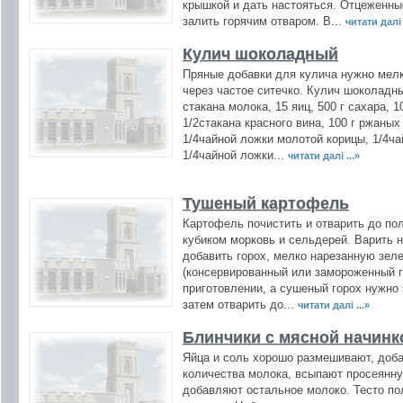
крышкой и дать настояться. Отцеженны
залить горячим отваром. В...
читати далі 
Кулич шоколадный
Пряные добавки для кулича нужно мелк
через частое ситечко. Кулич шоколадны
стакана молока, 15 яиц, 500 г сахара, 1
1/2стакана красного вина, 100 г ржаных
1/4чайной ложки молотой корицы, 1/4ча
1/4чайной ложки...
читати далі ...»
Тушеный картофель
Картофель почистить и отварить до по
кубиком морковь и сельдерей. Варить н
добавить горох, мелко нарезанную зел
(консервированный или замороженный 
приготовлении, а сушеный горох нужно 
затем отварить до...
читати далі ...»
Блинчики с мясной начинк
Яйца и соль хорошо размешивают, доб
количества молока, всыпают просеянн
добавляют остальное молоко. Тесто по