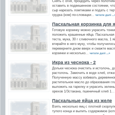
Снять с огня, процедить через полотня
оставить в подвешенном состоянии, чт
сыр нарезать ломтиками и подать с те
грудка (ком) по-словацки...
читати далі ...
Пасхальная корзинка для 
Готовую корзинку можно украсить тонки
положить крашенные яйца. Пасхальная 
теста, мука, 30 г сливочного масла, 1 
втирайте в него муку, чтобы получилос
переверните дном вверх и смажте масл
корзинки и несколько...
читати далі ...»
Икра из чеснока - 2
Дольки чеснока очистить и истолочь, д
растолочь. Замочить в воде хлеб, отжа
Полученную массу взбивать деревянно
растительное масло до образования гл
выложить на тарелку и украсить зелень
орехов 1/3стакана, пшеничный хлеб 1..
Пасхальные яйца из желе
Взять несколько яиц с плотной скорлуп
тупого конца и вылить содержимое (ко