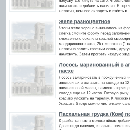
набухнуть,откинуть на сито, чтобы сли
вскипятить и добавить ванилин. В гор
желатин, немного охладить и взбить в..
Желе разноцветное
Чтобы желе хорошо вынималось из форм
слегка смочите форму перед заполнени
клюквенного сока или красной смородин
мандаринового сока, 25 г желатина (1 п
желатина залить красным соком, другу
набухнуть. Затем прогреть каждую жид
Лосось маринованный в а
пасхе
Лосось замариновать в прокрученных ч
апельсинах и оставить на холоде на 12
апельсиновой массы, намазать горчице
холоде еще на 12 часов. Готовую рыбу
красиво уложить на тарелку. К лососю 
Украсить блюдо можно листочками сала
Пасхальная грудка (Ком) п
К разболтанным в молоке яйцам добави
Довести до кипения, и варить, помешив