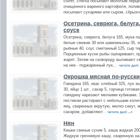
солят, слегка посыпают молотым перце
очищенного вареного картофеля, поли
посыпают сухарями или сыром, сбрызг
Осетрина, севрюга, белуга
соусе
Осетрина, севрюга, белуга 165, мука п
белые свежие 30 или шампиньоны 35, яй
рыбные 40, соус сметанный 125, сыр те
Порционные куски рыбы ошпаривают, пр
жарят. Затем на сковороду выливают с
на нее - поджаренный лук,...
читати далі .
Окрошка мясная по-русски
Говядина 165, квас хлебный 325, лук з
30, яйцо 1 шт., сахар 5, горчица готова
говядину нарезают мелкими кубиками.
пестиком растирают с небольшим колич
яиц, сваренных вкрутую, мелко секут, 
сахаром, добавляют...
читати далі ...»
Нян
Кишки свиные сухие 5, каша жидкая 200,
Жидкую гречневую кашу, сваренную на