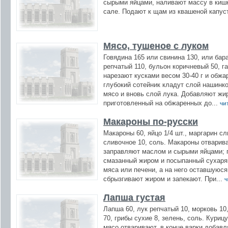
сырыми яйцами, наливают массу в кишк
сале. Подают к щам из квашеной капус
Мясо, тушеное с луком
Говядина 165 или свинина 130, или бара
репчатый 110, бульон коричневый 50, га
нарезают кусками весом 30-40 г и обжа
глубокий сотейник кладут слой нашинко
мясо и вновь слой лука. Добавляют жир
приготовленный на обжаренных до...
чит
Макароны по-русски
Макароны 60, яйцо 1/4 шт., маргарин с
сливочное 10, соль. Макароны отварив
заправляют маслом и сырыми яйцами; 
смазанный жиром и посыпанный сухаря
мяса или печени, а на него оставшуюс
сбрызгивают жиром и запекают. При...
ч
Лапша густая
Лапша 60, лук репчатый 10, морковь 10,
70, грибы сухие 8, зелень, соль. Куриц
мясо отваривают, в конце варки добав