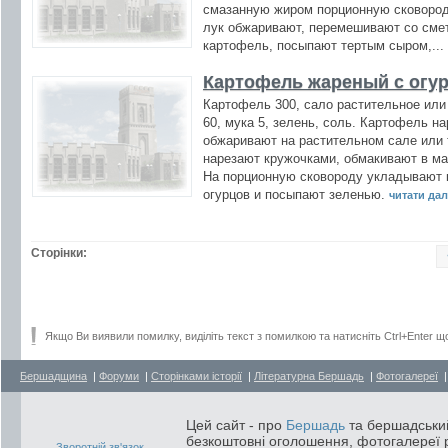
смазанную жиром порционную сковород
лук обжаривают, перемешивают со сме
картофель, посыпают тертым сыром,...
Картофель жареный с огу
Картофель 300, сало растительное или
60, мука 5, зелень, соль. Картофель н
обжаривают на растительном сале или
нарезают кружочками, обмакивают в ма
На порционную сковороду укладывают 
огурцов и посыпают зеленью.
читати далі
Сторінки:
Якщо Ви виявили помилку, виділіть текст з помилкою та натисніть Ctrl+Enter щ
Бершадщина
|
Форуми
|
Сторінками історії
|
Літературна Бершадь
|
Фотогалереї
Цей сайт - про
Бершадь
та бершадський
безкоштовні оголошення, фотогалереї р
Зворотній зв'язок