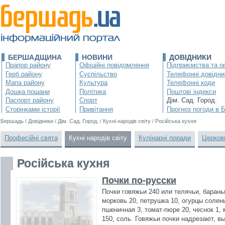
БЕРШАДЩИНА
НОВИНИ
ДОВІДНИКИ
Прапор району
Офіційні повідомлення
Підприємства та ор
Герб району
Суспільство
Телефонні довідни
Мапа району
Культура
Телефонні коди
Дошка пошани
Політика
Поштові індекси
Паспорт району
Спорт
Дім. Сад. Город.
Сторінками історії
Привітання
Прогноз погоди в 
Бершадь
/
Довідники
/
Дім. Сад. Город.
/
Кухні народів світу
/
Російська кухня
Професійні свята
Кухні народів світу
Кулінарні поради
Церков
Російська кухня
Почки по-русски
Почки говяжьи 240 или телячьи, барань
морковь 20, петрушка 10, огурцы солен
пшеничная 3, томат-пюре 20, чеснок 1, 
150, соль. Говяжьи почки надрезают, вы