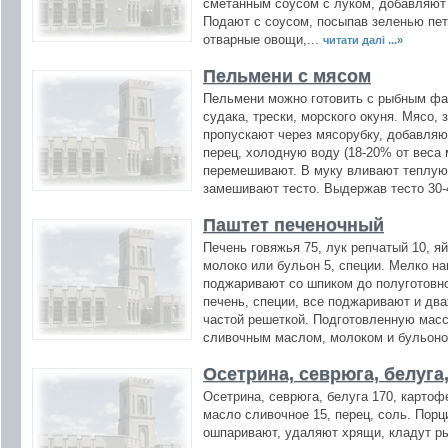
сметанным соусом с луком, добавляют 
Подают с соусом, посыпав зеленью пет
отварные овощи,...
читати далі ...»
Пельмени с мясом
Пельмени можно готовить с рыбным фа
судака, трески, морского окуня. Мясо,
пропускают через мясорубку, добавляю
перец, холодную воду (18-20% от веса
перемешивают. В муку вливают теплую (
замешивают тесто. Выдержав тесто 30-4
Паштет печеночный
Печень говяжья 75, лук репчатый 10, яй
молоко или бульон 5, специи. Мелко н
поджаривают со шпиком до полуготовн
печень, специи, все поджаривают и дв
частой решеткой. Подготовленную мас
сливочным маслом, молоком и бульоно
Осетрина, севрюга, белуга
Осетрина, севрюга, белуга 170, картофе
масло сливочное 15, перец, соль. Порц
ошпаривают, удаляют хрящи, кладут р