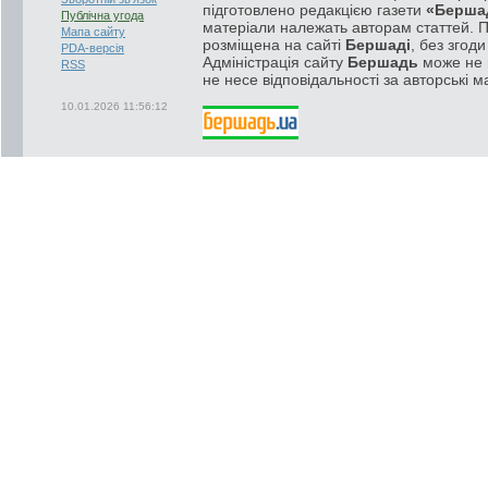
підготовлено редакцією газети
«Берша
Публічна угода
матеріали належать авторам статтей. 
Мапа сайту
розміщена на сайті
Бершаді
, без згод
PDA-версія
Адміністрація сайту
Бершадь
може не п
RSS
не несе відповідальності за авторські м
10.01.2026 11:56:12