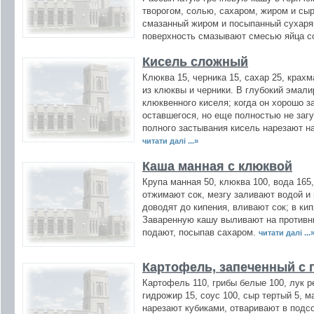
творогом, солью, сахаром, жиром и с
смазанный жиром и посыпанный сухаря
поверхность смазывают смесью яйца со
Кисель сложный
Клюква 15, черника 15, сахар 25, крахм
из клюквы и черники. В глубокий эмал
клюквенного киселя; когда он хорошо з
оставшегося, но еще полностью не заг
полного застывания кисель нарезают н
читати далі ...»
Каша манная с клюквой
Крупа манная 50, клюква 100, вода 165
отжимают сок, мезгу заливают водой и 
доводят до кипения, вливают сок; в к
Заваренную кашу выливают на противни
подают, посыпав сахаром.
читати далі ...
Картофель, запеченный с 
Картофель 110, грибы белые 100, лук р
гидрожир 15, соус 100, сыр тертый 5, 
нарезают кубиками, отваривают в подс