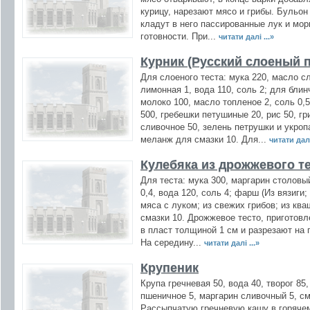
курицу, нарезают мясо и грибы. Бульон
кладут в него пассированные лук и мор
готовности. При...
читати далі ...»
Курник (Русский слоеный п
Для слоеного теста: мука 220, масло с
лимонная 1, вода 110, соль 2; для блинч
молоко 100, масло топленое 2, соль 0
500, гребешки петушиные 20, рис 50, г
сливочное 50, зелень петрушки и укроп
меланж для смазки 10. Для...
читати далі
Кулебяка из дрожжевого т
Для теста: мука 300, маргарин столовы
0,4, вода 120, соль 4; фарш (Из вязиги
мяса с луком; из свежих грибов; из ква
смазки 10. Дрожжевое тесто, приготов
в пласт толщиной 1 см и разрезают на
На середину...
читати далі ...»
Крупеник
Крупа гречневая 50, вода 40, творог 85,
пшеничное 5, маргарин сливочный 5, см
Рассыпчатую гречневую кашу в горяче