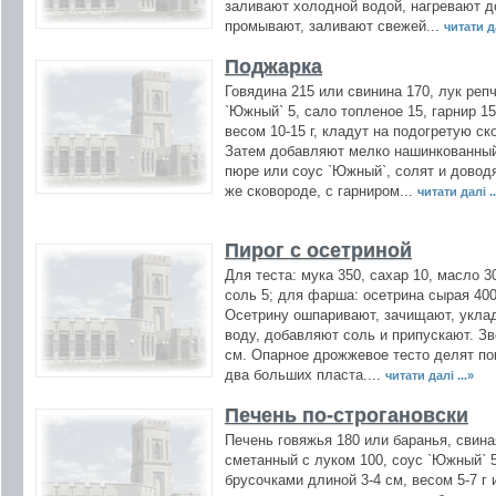
заливают холодной водой, нагревают до
промывают, заливают свежей...
читати да
Поджарка
Говядина 215 или свинина 170, лук реп
`Южный` 5, сало топленое 15, гарнир 1
весом 10-15 г, кладут на подогретую ск
Затем добавляют мелко нашинкованный
пюре или соус `Южный`, солят и довод
же сковороде, с гарниром...
читати далі ..
Пирог с осетриной
Для теста: мука 350, сахар 10, масло 30
соль 5; для фарша: осетрина сырая 400,
Осетрину ошпаривают, зачищают, укла
воду, добавляют соль и припускают. Зв
см. Опарное дрожжевое тесто делят по
два больших пласта....
читати далі ...»
Печень по-строгановски
Печень говяжья 180 или баранья, свина
сметанный с луком 100, соус `Южный` 5
брусочками длиной 3-4 см, весом 5-7 г