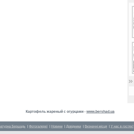
Картофель жареный с огурцами -
www.bershad.ua
ратурна Бершадь
|
Фотогалереї
|
Новини
|
Довідники
|
Визначні місця
|
У нас в гостях!