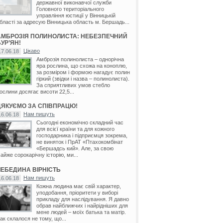
державної виконавчої служби
Головного територіального
управління юстиції у Вінницькій
бласті за адресую Вінницька область м. Бершадь...
АМБРОЗІЯ ПОЛИНОЛИСТА: НЕБЕЗПЕЧНИЙ
УР’ЯН!
Цікаво
17.06.18
Амброзія полинолиста – однорічна
яра рослина, що схожа на коноплю,
за розміром і формою нагадує полин
гіркий (звідки і назва – полинолиста).
За сприятливих умов стебло
ослини досягає висоти 22,5...
ДЯКУЄМО ЗА СПІВПРАЦЮ!
Нам пишуть
16.06.18
Сьогодні економічно складний час
для всієї країни та для кожного
господарника і підприємця зокрема,
не виняток і ПрАТ «Птахокомбінат
«Бершадсь кий». Але, за свою
айже сорокарічну історію, ми...
ЛЕБЕДИНА ВІРНІСТЬ
Нам пишуть
16.06.18
Кожна людина має свій характер,
уподобання, пріоритети у виборі
прикладу для наслідування. Я давно
обрав найближчих і найрідніших для
мене людей – моїх батька та матір.
ак склалося не тому, що...