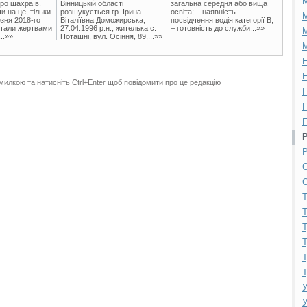
ро шахраїв.
Вінницькій області
загальна середня або вища
и на це, тільки
розшукується гр. Ірина
освіта; – наявність
М
зня 2018-го
Віталіївна Доможирська,
посвідчення водія категорії В;
стали жертвами
27.04.1996 р.н., жителька с.
– готовність до служби...»»
М
..»»
Поташні, вул. Осіння, 89,...»»
М
Н
Н
милкою та натисніть Ctrl+Enter щоб повідомити про це редакцію
П
П
П
Р
С
С
Т
Т
Т
Т
Т
Т
У
У