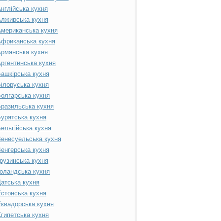
нглійська кухня
лжирська кухня
мериканська кухня
фриканська кухня
рмянська кухня
ргентинська кухня
ашкірська кухня
ілоруська кухня
олгарська кухня
разильська кухня
урятська кухня
ельгійська кухня
енесуельська кухня
енгерська кухня
рузинська кухня
оландська кухня
атська кухня
стонська кухня
квадорська кухня
гипетська кухня