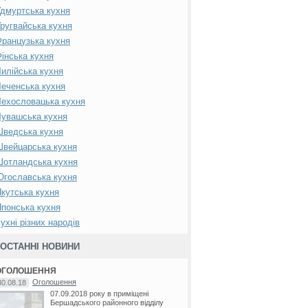
дмуртська кухня
ругвайська кухня
ранцузька кухня
інська кухня
илійська кухня
еченська кухня
ехословацька кухня
увашська кухня
Шведська кухня
вейцарська кухня
Шотландська кухня
гославська кухня
кутська кухня
понська кухня
ухні різних народів
ОСТАННІ НОВИНИ
ОГОЛОШЕННЯ
Оголошення
30.08.18
07.09.2018 року в приміщені
Бершадського районного відділу