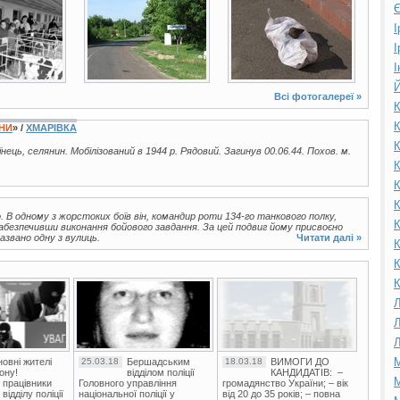
Є
І
І
І
Й
Всі фотогалереї »
К
К
ЇНИ
» /
ХМАРІВКА
К
аїнець, селянин. Мобілізований в 1944 р. Рядовий. Загинув 00.06.44. Похов. м.
К
К
К
. В одному з жорстоких боїв він, командир роти 134-го танкового полку,
К
абезпечивши виконання бойового завдання. За цей подвиг йому присвоєно
азвано одну з вулиць.
Читати далі »
К
К
К
Л
Л
Л
М
овні жителі
25.03.18
Бершадським
18.03.18
ВИМОГИ ДО
ону!
відділом поліції
КАНДИДАТІВ: –
М
 працівники
Головного управління
громадянство України; – вік
ідділу поліції
національної поліції у
від 20 до 35 років; – повна