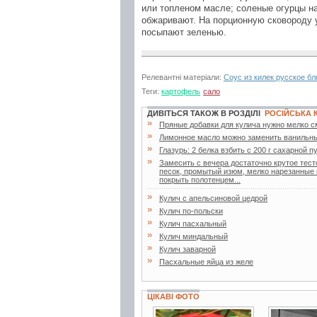
или топленом масле; соленые огурцы н
обжаривают. На порционную сковороду 
посыпают зеленью.
Релевантні матеріали:
Соус из килек русское б
Теги:
картофель
сало
ДИВІТЬСЯ ТАКОЖ В РОЗДІЛІ
РОСІЙСЬКА 
»
Пряные добавки для кулича нужно мелко см
»
Лимонное масло можно заменить ванильн
»
Глазурь: 2 белка взбить с 200 г сахарной 
»
Замесить с вечера достаточно крутое тесто
песок, промытый изюм, мелко нарезанные 
покрыть полотенцем...
»
Кулич с апельсиновой цедрой
»
Кулич по-польски
»
Кулич пасхальный
»
Кулич миндальный
»
Кулич заварной
»
Пасхальные яйца из желе
ЦІКАВІ ФОТО
6 фото
2 фото