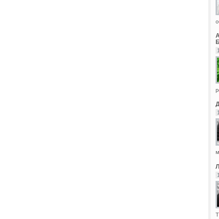
о
Б
р
м
Т