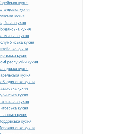
врейська кухня
рландська кухня
ракська кухня
ндійська кухня
орданська кухня
алмицька кухня
олумбійська кухня
итайська кухня
иргизька кухня
омі республіки кухня
анадська кухня
арельська кухня
абардинська кухня
азахська кухня
убинська кухня
атишська кухня
итовська кухня
іванська кухня
ордовська кухня
арокканська кухня