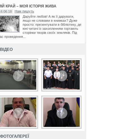
ІЙ КРАЙ – МОЯ ІСТОРІЯ ЖИВА
Нам пишуть
16.06.18
Даруйте любов! А як її дарувати,
якщо не словами в книжках? Дуже
просто: презентувати в бібліотеку, де
юні читачі із захопленням гортають
сторінки творів своїх земляків. Під
ас проведення...
ВІДЕО
ФОТОГАЛЕРЕЇ