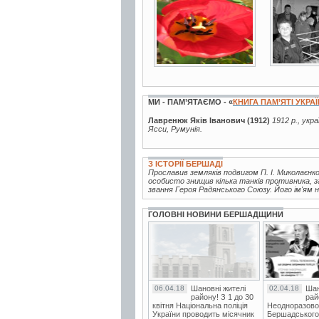
МИ - ПАМ’ЯТАЄМО - «
КНИГА ПАМ’ЯТІ УКРА
Лавренюк Яків Іванович (1912)
1912 р., укр
Ясси, Румунія.
З ІСТОРІЇ БЕРШАДІ
Прославив земляків подвигом П. І. Миколаєнко
особисто знищив кілька танків противника, з
звання Героя Радянського Союзу. Його ім'ям н
ГОЛОВНІ НОВИНИ БЕРШАДЩИНИ
06.04.18
Шановні жителі
02.04.18
Шан
району! З 1 до 30
рай
квітня Національна поліція
Неодноразово
України проводить місячник
Бершадського в