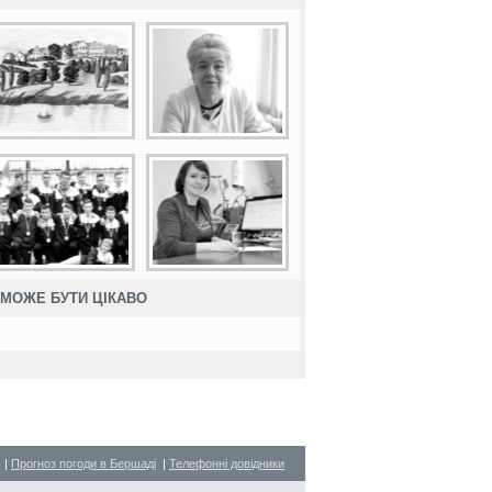
МОЖЕ БУТИ ЦІКАВО
|
Прогноз погоди в Бершаді
|
Телефонні довідники