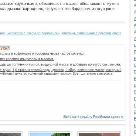
арезают кружочками, обмакивают в масло, обваливают в муке и
А
укладывают картофель, окружают его бордюром из огурцов и
А
А
А
А
людо
Бифштекс с луком по-деревенски
Говядина, запеченная в луковом соусе
А
Б
КУХНЯ
Б
олоть в кофемолке и просеять через частое ситечко.
Б
ыми каплями или розовым маслом.
пудры до получения густой, воздушной массы и добавить по вкусу сок лимона.
Б
: мука, 1,5 стакана теплой воды, дрожжи, 2 яйца, сливочное масло, сахарный
Б
кубиками цукаты, толченый кардамон, корицу. Все тщательно вымесить,
Б
В
В
Г
Г
Д
Всі статті розділу
Російська кухня
»
Е
Е
Є
19 фото
4 фото