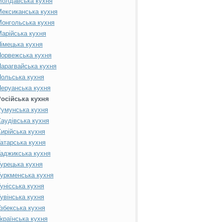
Молдавська кухня
ексиканська кухня
онгольська кухня
арійська кухня
імецька кухня
орвежська кухня
арагвайська кухня
ольська кухня
еруанська кухня
Російська кухня
умунська кухня
аудівська кухня
ирійська кухня
атарська кухня
аджикська кухня
урецька кухня
уркменська кухня
унісська кухня
увінська кухня
збекська кухня
країнська кухня