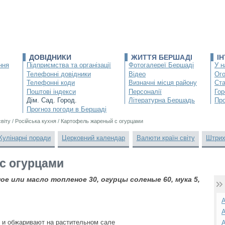
ДОВІДНИКИ
ЖИТТЯ БЕРШАДІ
І
ння
Підприємства та організації
Фотогалереї Бершаді
У н
Телефонні довідники
Відео
Ог
Телефонні коди
Визначні місця району
Ста
Поштові індекси
Персоналії
Гор
Дім. Сад. Город.
Літературна Бершадь
Про
Прогноз погоди в Бершаді
світу
/
Російська кухня
/
Картофель жареный с огурцами
Кулінарні поради
Церковний календар
Валюти країн світу
Штрих
с огурцами
е или масло топленое 30, огурцы соленые 60, мука 5,
А
А
 и обжаривают на растительном сале
А