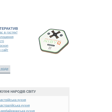
НТЕРАКТИВ
ас в гостях!
олошення
тті
оскоп
 сайт
-коди
КУХНІ НАРОДІВ СВІТУ
встрійська кухня
встралійська кухня
зербайджанська кухня