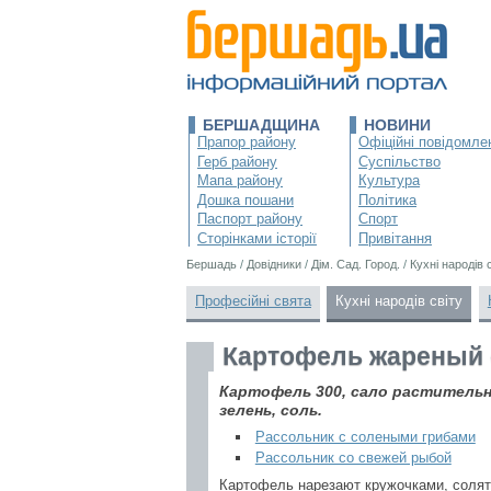
БЕРШАДЩИНА
НОВИНИ
Прапор району
Офіційні повідомле
Герб району
Суспільство
Мапа району
Культура
Дошка пошани
Політика
Паспорт району
Спорт
Сторінками історії
Привітання
Бершадь
/
Довідники
/
Дім. Сад. Город.
/
Кухні народів 
Професійні свята
Кухні народів світу
Картофель жареный 
Картофель 300, сало растительно
зелень, соль.
Рассольник с солеными грибами
Рассольник со свежей рыбой
Картофель нарезают кружочками, солят