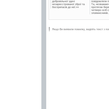
добровільної здачі
повідомляли п
незареєстрованої зброї та
Та, незважаюч
боєприпасів до неї.»»
протягом бере
четверо осіб 
зловмисників..
Якщо Ви виявили помилку, виділіть текст з по