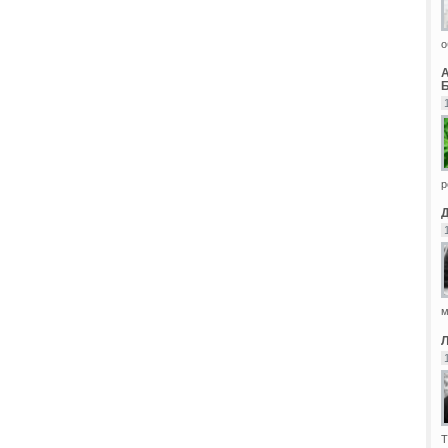
о
Б
р
м
Т