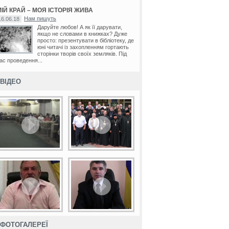
ІЙ КРАЙ – МОЯ ІСТОРІЯ ЖИВА
Нам пишуть
16.06.18
Даруйте любов! А як її дарувати,
якщо не словами в книжках? Дуже
просто: презентувати в бібліотеку, де
юні читачі із захопленням гортають
сторінки творів своїх земляків. Під
ас проведення...
ВІДЕО
ФОТОГАЛЕРЕЇ