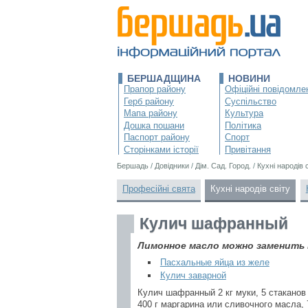
БЕРШАДЩИНА
НОВИНИ
Прапор району
Офіційні повідомле
Герб району
Суспільство
Мапа району
Культура
Дошка пошани
Політика
Паспорт району
Спорт
Сторінками історії
Привітання
Бершадь
/
Довідники
/
Дім. Сад. Город.
/
Кухні народів 
Професійні свята
Кухні народів світу
Кулич шафранный
Лимонное масло можно заменить 
Пасхальные яйца из желе
Кулич заварной
Кулич шафранный 2 кг муки, 5 стаканов 
400 г маргарина или сливочного масла, 