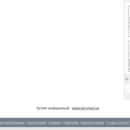
Кулич шафранный -
www.bershad.ua
ратурна Бершадь
|
Фотогалереї
|
Новини
|
Довідники
|
Визначні місця
|
У нас в гостях!