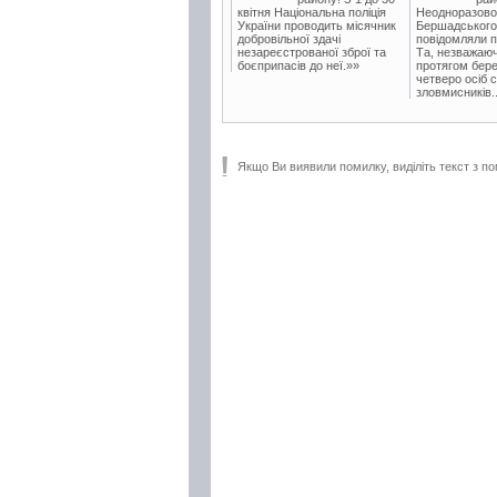
квітня Національна поліція
Неодноразово
України проводить місячник
Бершадського в
добровільної здачі
повідомляли п
незареєстрованої зброї та
Та, незважаюч
боєприпасів до неї.»»
протягом бере
четверо осіб 
зловмисників..
Якщо Ви виявили помилку, виділіть текст з по