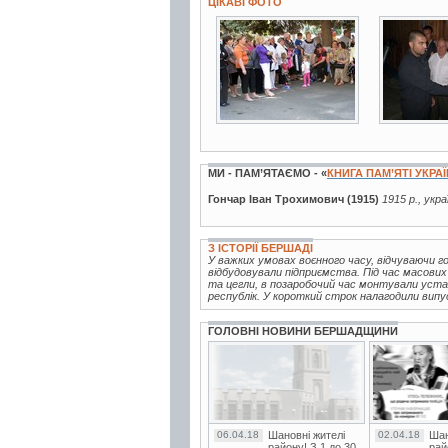
ЦІКАВІ ФОТО
3 фото
3 фото
МИ - ПАМ’ЯТАЄМО - «
КНИГА ПАМ’ЯТІ УКРА
Гончар Іван Трохимович (1915)
1915 р., укр
З ІСТОРІЇ БЕРШАДІ
У важких умовах воєнного часу, відчуваючи г
відбудовували підприємства. Під час масових
та цегли, в позаробочий час монтували устат
республік. У короткий строк налагодили випуск
ГОЛОВНІ НОВИНИ БЕРШАДЩИНИ
06.04.18
Шановні жителі
02.04.18
Шан
району! З 1 до 30
рай