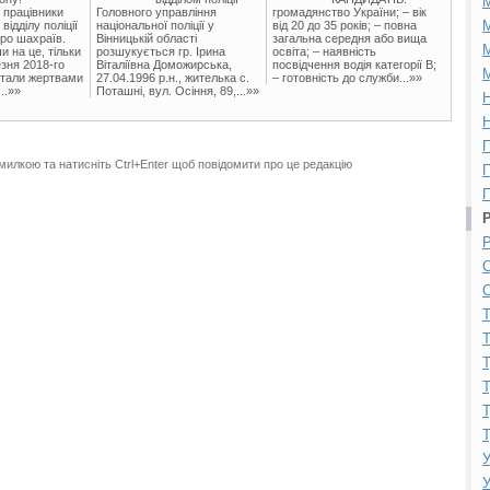
 працівники
Головного управління
громадянство України; – вік
М
ідділу поліції
національної поліції у
від 20 до 35 років; – повна
ро шахраїв.
Вінницькій області
загальна середня або вища
М
и на це, тільки
розшукується гр. Ірина
освіта; – наявність
зня 2018-го
Віталіївна Доможирська,
посвідчення водія категорії В;
М
стали жертвами
27.04.1996 р.н., жителька с.
– готовність до служби...»»
..»»
Поташні, вул. Осіння, 89,...»»
Н
Н
П
милкою та натисніть Ctrl+Enter щоб повідомити про це редакцію
П
П
Р
С
С
Т
Т
Т
Т
Т
Т
У
У