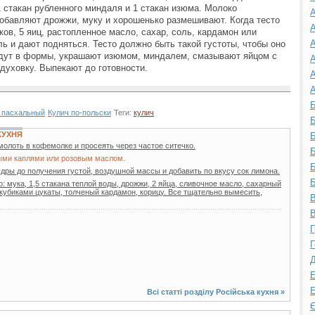
 стакан рубленного миндаля и 1 стакан изюма. Молоко
А
добавляют дрожжи, муку и хорошенько размешивают. Когда тесто
А
ов, 5 яиц, растопленное масло, сахар, соль, кардамон или
А
 и дают подняться. Тесто должно быть такой густоты, чтобы оно
ладут в формы, украшают изюмом, миндалем, смазывают яйцом с
А
 духовку. Выпекают до готовности.
А
А
Б
 пасхальный
Кулич по-польски
Теги:
кулич
Б
КУХНЯ
Б
олоть в кофемолке и просеять через частое ситечко.
Б
ыми каплями или розовым маслом.
Б
пудры до получения густой, воздушной массы и добавить по вкусу сок лимона.
Б
: мука, 1,5 стакана теплой воды, дрожжи, 2 яйца, сливочное масло, сахарный
кубиками цукаты, толченый кардамон, корицу. Все тщательно вымесить,
В
В
Г
Г
Д
Е
Е
Всі статті розділу
Російська кухня
»
Є