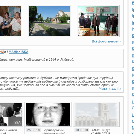
Є
4 фото
3 фото
І
І
І
Й
К
Всі фотогалереї »
К
К
ЇНИ
» /
МАНЬКІВКА
К
аїнець, селянин. Мобілізований в 1944 р. Рядовий.
К
К
К
остру нестачу ремонтно-будівельних матеріалів і робочих рук, трудящі
 суботників та недільників робітники й службовці розбирали завали каменю
К
кування, яке надходило все в більшій кількості від підприємств братніх
К
 продукції...
Читати далі »
К
Л
Л
Л
М
М
овні жителі
25.03.18
Бершадським
18.03.18
ВИМОГИ ДО
ону!
відділом поліції
КАНДИДАТІВ: –