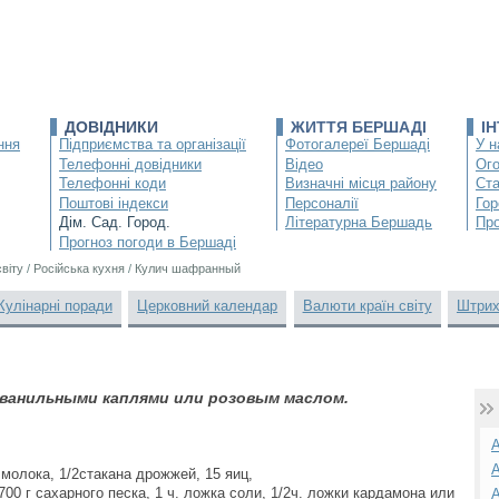
ДОВІДНИКИ
ЖИТТЯ БЕРШАДІ
І
ння
Підприємства та організації
Фотогалереї Бершаді
У н
Телефонні довідники
Відео
Ог
Телефонні коди
Визначні місця району
Ста
Поштові індекси
Персоналії
Гор
Дім. Сад. Город.
Літературна Бершадь
Про
Прогноз погоди в Бершаді
світу
/
Російська кухня
/
Кулич шафранный
Кулінарні поради
Церковний календар
Валюти країн світу
Штрих
ванильными каплями или розовым маслом.
А
А
молока, 1/2стакана дрожжей, 15 яиц,
700 г сахарного песка, 1 ч. ложка соли, 1/2ч. ложки кардамона или
А