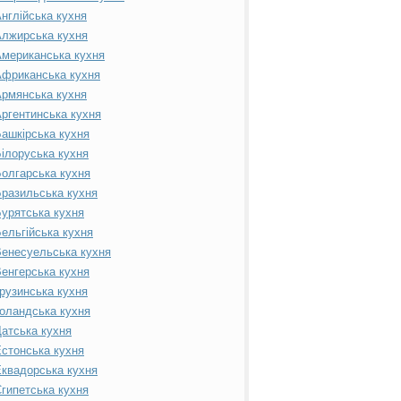
нглійська кухня
лжирська кухня
мериканська кухня
фриканська кухня
рмянська кухня
ргентинська кухня
ашкірська кухня
ілоруська кухня
олгарська кухня
разильська кухня
урятська кухня
ельгійська кухня
енесуельська кухня
енгерська кухня
рузинська кухня
оландська кухня
атська кухня
стонська кухня
квадорська кухня
гипетська кухня