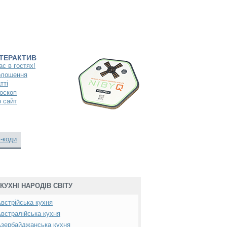
НТЕРАКТИВ
ас в гостях!
олошення
тті
оскоп
 сайт
-коди
КУХНІ НАРОДІВ СВІТУ
встрійська кухня
встралійська кухня
зербайджанська кухня