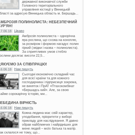
державної виконавчої служби
Головного територіального
управління юстиції у Вінницькій
бласті за адресую Вінницька область м. Бершадь...
АМБРОЗІЯ ПОЛИНОЛИСТА: НЕБЕЗПЕЧНИЙ
УР’ЯН!
Цікаво
17.06.18
Амброзія полинолиста – однорічна
яра рослина, що схожа на коноплю,
за розміром і формою нагадує полин
гіркий (звідки і назва – полинолиста).
За сприятливих умов стебло
ослини досягає висоти 22,5...
ДЯКУЄМО ЗА СПІВПРАЦЮ!
Нам пишуть
16.06.18
Сьогодні економічно складний час
для всієї країни та для кожного
господарника і підприємця зокрема,
не виняток і ПрАТ «Птахокомбінат
«Бершадсь кий». Але, за свою
айже сорокарічну історію, ми...
ЛЕБЕДИНА ВІРНІСТЬ
Нам пишуть
16.06.18
Кожна людина має свій характер,
уподобання, пріоритети у виборі
прикладу для наслідування. Я давно
обрав найближчих і найрідніших для
мене людей – моїх батька та матір.
ак склалося не тому, що...