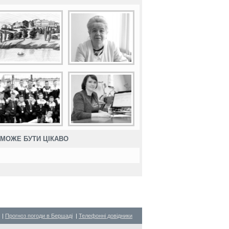
МОЖЕ БУТИ ЦІКАВО
|
Прогноз погоди в Бершаді
|
Телефонні довідники