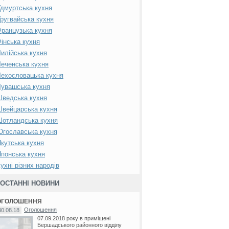
дмуртська кухня
ругвайська кухня
ранцузька кухня
інська кухня
илійська кухня
еченська кухня
ехословацька кухня
увашська кухня
Шведська кухня
вейцарська кухня
Шотландська кухня
гославська кухня
кутська кухня
понська кухня
ухні різних народів
ОСТАННІ НОВИНИ
ОГОЛОШЕННЯ
Оголошення
30.08.18
07.09.2018 року в приміщені
Бершадського районного відділу