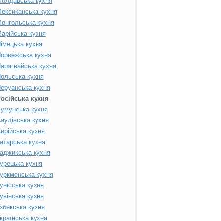
Молдавська кухня
ексиканська кухня
онгольська кухня
арійська кухня
імецька кухня
орвежська кухня
арагвайська кухня
ольська кухня
еруанська кухня
Російська кухня
умунська кухня
аудівська кухня
ирійська кухня
атарська кухня
аджикська кухня
урецька кухня
уркменська кухня
унісська кухня
увінська кухня
збекська кухня
країнська кухня