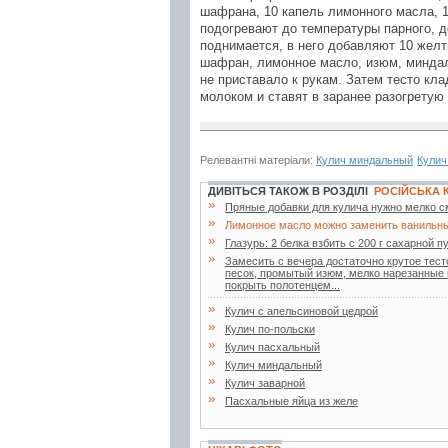
шафрана, 10 капель лимонного масла, 1
подогревают до температуры парного, 
поднимается, в него добавляют 10 желтк
шафран, лимонное масло, изюм, миндаль
не приставало к рукам. Затем тесто к
молоком и ставят в заранее разогретую
Релевантні матеріали:
Кулич миндальный
Кулич
ДИВІТЬСЯ ТАКОЖ В РОЗДІЛІ
РОСІЙСЬКА 
»
Пряные добавки для кулича нужно мелко см
»
Лимонное масло можно заменить ванильн
»
Глазурь: 2 белка взбить с 200 г сахарной 
»
Замесить с вечера достаточно крутое тесто
песок, промытый изюм, мелко нарезанные 
покрыть полотенцем...
»
Кулич с апельсиновой цедрой
»
Кулич по-польски
»
Кулич пасхальный
»
Кулич миндальный
»
Кулич заварной
»
Пасхальные яйца из желе