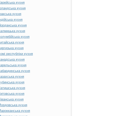
врейська кухня
рландська кухня
ракська кухня
ндійська кухня
орданська кухня
алмицька кухня
олумбійська кухня
итайська кухня
иргизька кухня
омі республіки кухня
анадська кухня
арельська кухня
абардинська кухня
азахська кухня
убинська кухня
атишська кухня
итовська кухня
іванська кухня
ордовська кухня
арокканська кухня