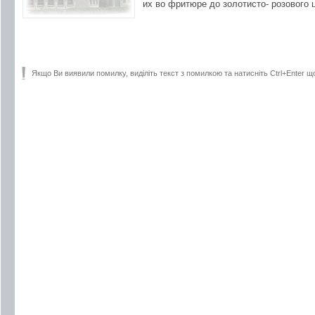
их во фритюре до золотисто- розового 
Якщо Ви виявили помилку, виділіть текст з помилкою та натисніть Ctrl+Enter щ