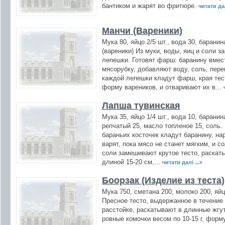
бантиком и жарят во фритюре.
читати дал
Манчи (Вареники)
Мука 80, яйцо 2/5 шт., вода 30, баранин
(вареники) Из муки, воды, яиц и соли 
лепешки. Готовят фарш: баранину вмес
мясорубку, добавляют воду, соль, пере
каждой лепешки кладут фарш, края те
форму вареников, и отваривают их в...
Лапша тувинская
Мука 35, яйцо 1/4 шт., вода 10, баранин
репчатый 25, масло топленое 15, соль
бараньих косточек кладут баранину, н
варят, пока мясо не станет мягким, и со
соли замешивают крутое тесто, раскат
длиной 15-20 см,...
читати далі ...»
Боорзак (Изделие из теста)
Мука 750, сметана 200, молоко 200, яйц
Пресное тесто, выдержанное в течение 
расстойке, раскатывают в длинные жгу
ровные комочки весом по 10-15 г, фор