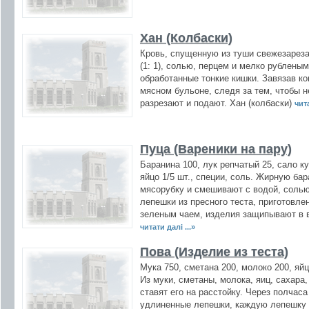
Хан (Колбаски)
Кровь, спущенную из туши свежезарез
(1: 1), солью, перцем и мелко рублен
обработанные тонкие кишки. Завязав ко
мясном бульоне, следя за тем, чтобы н
разрезают и подают. Хан (колбаски)
чита
Пуца (Вареники на пару)
Баранина 100, лук репчатый 25, сало ку
яйцо 1/5 шт., специи, соль. Жирную ба
мясорубку и смешивают с водой, соль
лепешки из пресного теста, приготовле
зеленым чаем, изделия защипывают в в
читати далі ...»
Пова (Изделие из теста)
Мука 750, сметана 200, молоко 200, яйц
Из муки, сметаны, молока, яиц, сахара
ставят его на расстойку. Через полчаса
удлиненные лепешки, каждую лепешку 