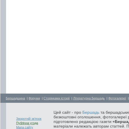
Бершадщина
|
Форуми
|
Сторінками історії
|
Літературна Бершадь
|
Фотогалереї
Цей сайт - про
Бершадь
та бершадський
безкоштовні оголошення, фотогалереї р
Зворотній зв'язок
підготовлено редакцією газети
«Берша
Публічна угода
матеріали належать авторам статтей. 
Мапа сайту