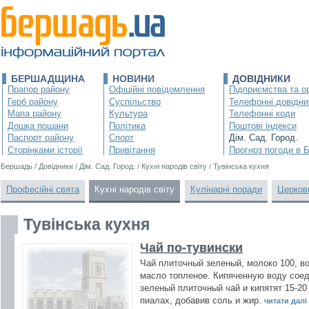
БЕРШАДЩИНА
НОВИНИ
ДОВІДНИКИ
Прапор району
Офіційні повідомлення
Підприємства та ор
Герб району
Суспільство
Телефонні довідни
Мапа району
Культура
Телефонні коди
Дошка пошани
Політика
Поштові індекси
Паспорт району
Спорт
Дім. Сад. Город.
Сторінками історії
Привітання
Прогноз погоди в 
Бершадь
/
Довідники
/
Дім. Сад. Город.
/
Кухні народів світу
/
Тувінська кухня
Професійні свята
Кухні народів світу
Кулінарні поради
Церков
Тувінська кухня
Чай по-тувински
Чай плиточный зеленый, молоко 100, во
масло топленое. Кипяченную воду сое
зеленый плиточный чай и кипятят 15-20
пиалах, добавив соль и жир.
читати далі .