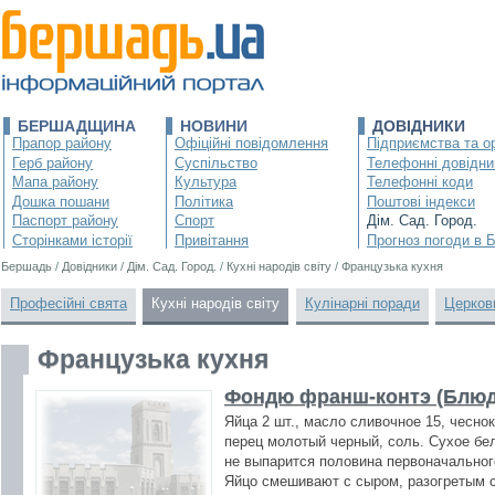
БЕРШАДЩИНА
НОВИНИ
ДОВІДНИКИ
Прапор району
Офіційні повідомлення
Підприємства та ор
Герб району
Суспільство
Телефонні довідни
Мапа району
Культура
Телефонні коди
Дошка пошани
Політика
Поштові індекси
Паспорт району
Спорт
Дім. Сад. Город.
Сторінками історії
Привітання
Прогноз погоди в 
Бершадь
/
Довідники
/
Дім. Сад. Город.
/
Кухні народів світу
/
Французька кухня
Професійні свята
Кухні народів світу
Кулінарні поради
Церков
Французька кухня
Фондю франш-контэ (Блюдо
Яйца 2 шт., масло сливочное 15, чеснок
перец молотый черный, соль. Сухое бе
не выпарится половина первоначальног
Яйцо смешивают с сыром, разогретым