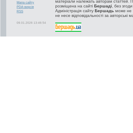
матеріали належать авторам статтей. 
Мапа сайту
розміщена на сайті
Бершаді
, без згод
PDA-версія
Адміністрація сайту
Бершадь
може не п
RSS
не несе відповідальності за авторські м
09.01.2026 13:46:54