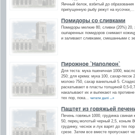
Яичный белок, взбитый до образования 
припущенную рыбу режут на кусочки,..
Помидоры со сливками
Помидоры мелкие 80, сливки (20%) 20, 
ошпаренных помидоров снимают кожицу.
и заливают сливками, смешанными с з
Пирожное `Наполеон`
Для теста: мука пшеничная 1000, масло
250; для крема: мука 100, сахар-песок 2
молоко 750, сахар ванильный 5. Сладко
раскатывают в пласты толщиной 0,5-0,7
накалывают их и выпекают на противне
тех пор, пока...
читати далі ...»
Паштет из говяжьей печен
Печень говяжья 1000, грудинка свиная 
50, перец молотый черный 2,5, коньяк 8
грудинку, чеснок и лук варят до тех пор
срезе. Затем все вместе пропускают че