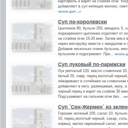
картофель и варят на слабом огне. Ког
добавляют в суп кипящее молоко, смет
читати далі ...»
Суп по-королевски
Цыпленок 80, бульон 250, миндаль 5, х
поджаренного цыпленка отделяют от ко
на слабом огне 15-20 мин. Затем мясо
через мясорубку вместе с миндалем и
Добавив несколько ложек бульона, мяс
бульоном и подогревают. При...
читати да
Суп луковый по-парижски
Лук репчатый 120, масло сливочное 10,
белый 20, лавр, перец молотый черный
обжаривают в сотейнике на сливочном 
добавляют в него, размешивая, муку, а
черный перец и варят на слабом 30 мин
Подсушивают на сильном огне без...
чит
Суп `Сен-Жермен` из зеле
Горошек зеленый 100, салат 10, бульон
10, перец молотый черный, сахар, соль
нормы), мелко нарезанный салат, зелен