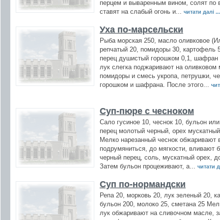
перцем и вываренным вином, солят по 
ставят на слабый огонь и...
читати далі ..
Уха по-марсельски
Рыба морская 250, масло оливковое (И
репчатый 20, помидоры 30, картофель 50
перец душистый горошком 0,1, шафран 
лук слегка поджаривают на оливковом
помидоры и смесь укропа, петрушки, че
горошком и шафрана. После этого...
чит
Суп-пюре с чесноком
Сало гусиное 10, чеснок 10, бульон или
перец молотый черный, орех мускатный 
Мелко нарезанный чеснок обжаривают в
подрумяниться, до мягкости, вливают 
черный перец, соль, мускатный орех, д
Затем бульон процеживают, а...
читати да
Суп по-нормандски
Репа 20, морковь 20, лук зеленый 20, 
бульон 200, молоко 25, сметана 25 Мел
лук обжаривают на сливочном масле, 