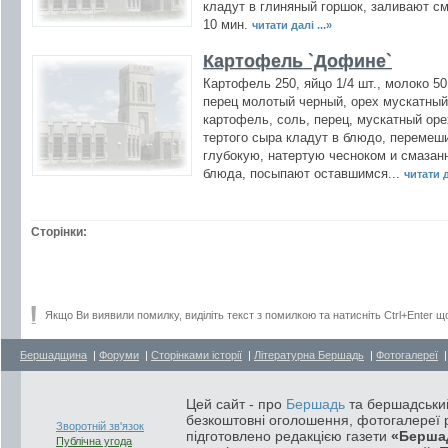
кладут в глиняный горшок, заливают с
10 мин.
читати далі ...»
Картофель `Дофине`
Картофель 250, яйцо 1/4 шт., молоко 50
перец молотый черный, орех мускатный
картофель, соль, перец, мускатный ор
тертого сыра кладут в блюдо, перемеш
глубокую, натертую чесноком и смаза
блюда, посыпают оставшимся...
читати д
Сторінки:
Якщо Ви виявили помилку, виділіть текст з помилкою та натисніть Ctrl+Enter щ
Бершадщина
|
Форуми
|
Сторінками історії
|
Літературна Бершадь
|
Фотогалереї
Цей сайт - про
Бершадь
та бершадський
безкоштовні оголошення, фотогалереї р
Зворотній зв'язок
підготовлено редакцією газети
«Берша
Публічна угода