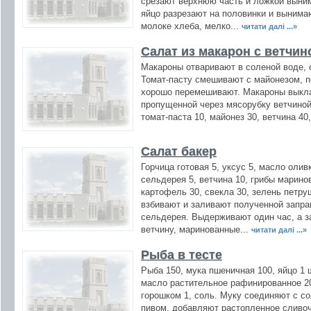
срезают верхнюю часть и ложкой выни
яйцо разрезают на половинки и вынима
молоке хлеба, мелко...
читати далі ...»
Салат из макарон с ветчин
Макароны отваривают в соленой воде, 
Томат-пасту смешивают с майонезом, 
хорошо перемешивают. Макароны выкла
пропущенной через мясорубку ветчино
томат-паста 10, майонез 30, ветчина 40
Салат бакер
Горчица готовая 5, уксус 5, масло олив
сельдерея 5, ветчина 10, грибы маринов
картофель 30, свекла 30, зелень петру
взбивают и заливают полученной запра
сельдерея. Выдерживают один час, а 
ветчину, маринованные...
читати далі ...»
Рыба в тесте
Рыба 150, мука пшеничная 100, яйцо 1 ш
масло растительное рафинированное 20
горошком 1, соль. Муку соединяют с 
пивом, добавляют растопленное сливо