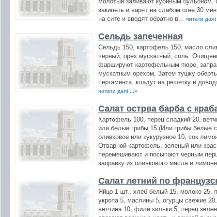
молотый заливают куриным бульоном, с
закипеть и варят на слабом огне 30 ми
на сите и вводят обратно в...
читати далі 
Сельдь запеченная
Сельдь 150, картофель 150, масло сли
черный, орех мускатный, соль. Очище
фаршируют картофельным пюре, запра
мускатным орехом. Затем тушку оберт
пергамента, кладут на решетку и довод
читати далі ...»
Салат острва барба с краб
Картофель 100, перец сладкий 20, вет
или белые грибы 15 (Или грибы белые 
оливковое или кукурузное 10, сок лимо
Отварной картофель, зеленый или крас
перемешивают и посыпают черным перц
заправку из оливкового масла и лимонно
Салат летний по французс
Яйцо 1 шт., хлеб белый 15, молоко 25,
укропа 5, маслины 5, огурцы свежие 20,
ветчина 10, филе кильки 5, перец зеле