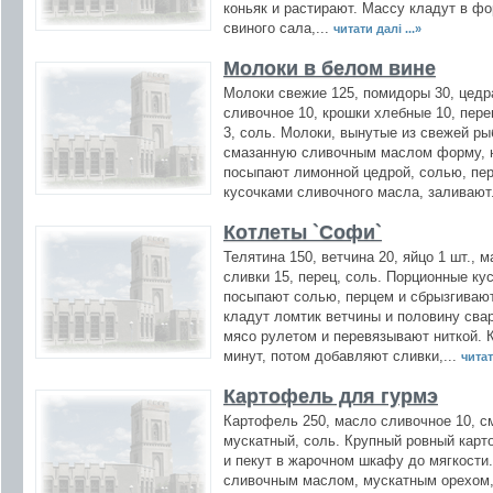
коньяк и растирают. Массу кладут в ф
свиного сала,...
читати далі ...»
Молоки в белом вине
Молоки свежие 125, помидоры 30, цедр
сливочное 10, крошки хлебные 10, пер
3, соль. Молоки, вынутые из свежей р
смазанную сливочным маслом форму, 
посыпают лимонной цедрой, солью, пер
кусочками сливочного масла, заливают
Котлеты `Софи`
Телятина 150, ветчина 20, яйцо 1 шт., 
сливки 15, перец, соль. Порционные ку
посыпают солью, перцем и сбрызгиваю
кладут ломтик ветчины и половину сва
мясо рулетом и перевязывают ниткой. 
минут, потом добавляют сливки,...
читат
Картофель для гурмэ
Картофель 250, масло сливочное 10, с
мускатный, соль. Крупный ровный карт
и пекут в жарочном шкафу до мягкости
сливочным маслом, мускатным орехом,