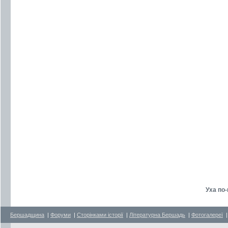
Уха по
Бершадщина
|
Форуми
|
Сторінками історії
|
Літературна Бершадь
|
Фотогалереї