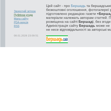
Цей сайт - про
Бершадь
та бершадський
безкоштовні оголошення, фотогалереї р
Зворотній зв'язок
підготовлено редакцією газети
«Берша
Публічна угода
матеріали належать авторам статтей. 
Мапа сайту
розміщена на сайті
Бершаді
, без згод
PDA-версія
Адміністрація сайту
Бершадь
може не п
RSS
не несе відповідальності за авторські м
08.01.2026 23:09:51