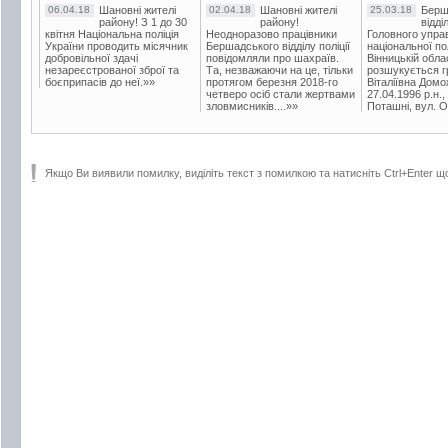
06.04.18
Шановні жителі
02.04.18
Шановні жителі
25.03.18
Берш
району! З 1 до 30
району!
відді
квітня Національна поліція
Неодноразово працівники
Головного упра
України проводить місячник
Бершадського відділу поліції
національної пол
добровільної здачі
повідомляли про шахраїв.
Вінницькій обла
незареєстрованої зброї та
Та, незважаючи на це, тільки
розшукується гр
боєприпасів до неї.»»
протягом березня 2018-го
Віталіївна Домо
четверо осіб стали жертвами
27.04.1996 р.н.,
зловмисників....»»
Поташні, вул. Ос
Якщо Ви виявили помилку, виділіть текст з помилкою та натисніть Ctrl+Enter щ