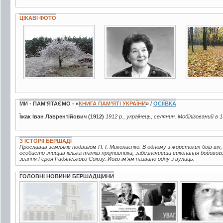
ЦІКАВІ ФОТО
73 фото
2 фото
9 фото
МИ - ПАМ’ЯТАЄМО - «
КНИГА ПАМ’ЯТІ УКРАЇНИ
» /
ОСІЇВКА
Їжак Іван Лаврентійович (1912)
1912 р., українець, селянин. Мобілізований в 
З ІСТОРІЇ БЕРШАДІ
Прославив земляків подвигом П. І. Миколаєнко. В одному з жорстоких боїв він
особисто знищив кілька танків противника, забезпечивши виконання бойового
звання Героя Радянського Союзу. Його ім'ям названо одну з вулиць.
ГОЛОВНІ НОВИНИ БЕРШАДЩИНИ