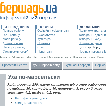
БЕРШАДЩИНА
НОВИНИ
ДОВІДНИКИ
Прапор району
Офіційні повідомлення
Підприємства та ор
Герб району
Суспільство
Телефонні довідни
Мапа району
Культура
Телефонні коди
Дошка пошани
Політика
Поштові індекси
Паспорт району
Спорт
Дім. Сад. Город.
Сторінками історії
Привітання
Прогноз погоди в 
Бершадь
/
Довідники
/
Дім. Сад. Город.
/
Кухні народів світу
/
Французька кухня
/
Уха по
Професійні свята
Кухні народів світу
Кулінарні поради
Церков
Уха по-марсельски
Рыба морская 250, масло оливковое (Или иное рафиниров
помидоры 30, картофель 50, петрушка 3, укроп 3, лавр,
горошком 0,1, шафран 0,1, соль
Картофель для гурмэ
Сельдь запеченная