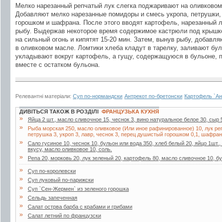
Мелко нарезанный репчатый лук слегка поджаривают на оливковом
Добавляют мелко нарезанные помидоры и смесь укропа, петрушки, 
горошком и шафрана. После этого вводят картофель, нарезанный 
рыбу. Выдержав некоторое время содержимое кастрюли под крышко
на сильный огонь и кипятят 15-20 мин. Затем, вынув рыбу, добавл
в оливковом масле. Ломтики хлеба кладут в тарелку, заливают бул
укладывают вокруг картофель, а гущу, содержащуюся в бульоне, 
вместе с остатком бульона.
Релевантні матеріали:
Суп по-нормандски
Антрекот по-бретонски
Картофель `Ан
ДИВІТЬСЯ ТАКОЖ В РОЗДІЛІ
ФРАНЦУЗЬКА КУХНЯ
»
Яйца 2 шт., масло сливочное 15, чеснок 3, вино натуральное белое 30, сыр
»
Рыба морская 250, масло оливковое (Или иное рафинированное) 10, лук ре
петрушка 3, укроп 3, лавр, чеснок 3, перец душистый горошком 0,1, шафран 
»
Сало гусиное 10, чеснок 10, бульон или вода 350, хлеб белый 20, яйцо 1шт
вкусу, масло оливковое 10, соль.
»
Репа 20, морковь 20, лук зеленый 20, картофель 80, масло сливочное 10, б
»
Суп по-королевски
»
Суп луковый по-парижски
»
Суп `Сен-Жермен` из зеленого горошка
»
Сельдь запеченная
»
Салат острва барба с крабами и грибами
»
Салат летний по французски