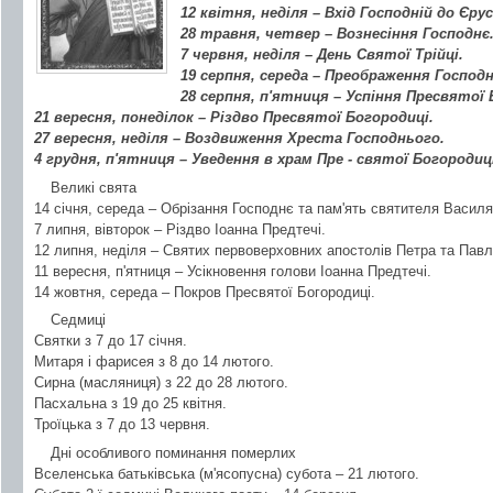
12 квітня, неділя – Вхід Господній до Єру
28 травня, четвер – Вознесіння Господнє
7 червня, неділя – День Святої Трійці.
19 серпня, середа – Преображення Господн
28 серпня, п'ятниця – Успіння Пресвятої 
21 вересня, понеділок – Різдво Пресвятої Богородиці.
27 вересня, неділя – Воздвиження Хреста Господнього.
4 грудня, п'ятниця – Уведення в храм Пре - святої Богородиц
Великі свята
14 січня, середа – Обрізання Господнє та пам'ять святителя Василя
7 липня, вівторок – Різдво Іоанна Предтечі.
12 липня, неділя – Святих первоверховних апостолів Петра та Павл
11 вересня, п'ятниця – Усікновення голови Іоанна Предтечі.
14 жовтня, середа – Покров Пресвятої Богородиці.
Седмиці
Святки з 7 до 17 січня.
Митаря і фарисея з 8 до 14 лютого.
Сирна (масляниця) з 22 до 28 лютого.
Пасхальна з 19 до 25 квітня.
Троїцька з 7 до 13 червня.
Дні особливого поминання померлих
Вселенська батьківська (м'ясопусна) субота – 21 лютого.