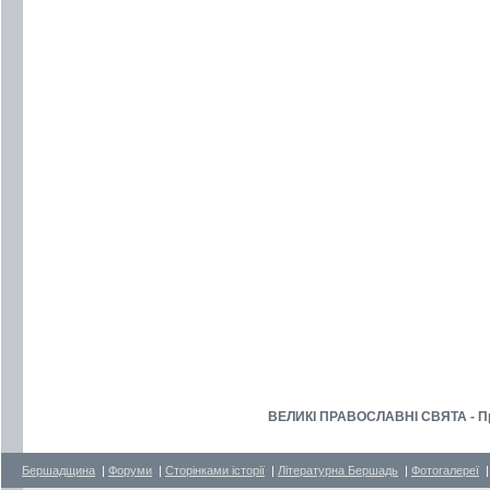
ВЕЛИКІ ПРАВОСЛАВНІ СВЯТА - Пра
Бершадщина
|
Форуми
|
Сторінками історії
|
Літературна Бершадь
|
Фотогалереї