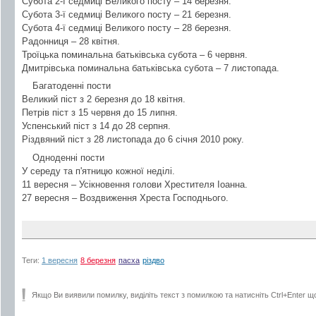
Субота 2-ї седмиці Великого посту – 14 березня.
Субота 3-ї седмиці Великого посту – 21 березня.
Субота 4-ї седмиці Великого посту – 28 березня.
Радонниця – 28 квітня.
Троїцька поминальна батьківська субота – 6 червня.
Дмитрівська поминальна батьківська субота – 7 листопада.
Багатоденні пости
Великий піст з 2 березня до 18 квітня.
Петрів піст з 15 червня до 15 липня.
Успенський піст з 14 до 28 серпня.
Різдвяний піст з 28 листопада до 6 січня 2010 року.
Одноденні пости
У середу та п'ятницю кожної неділі.
11 вересня – Усікновення голови Хрестителя Іоанна.
27 вересня – Воздвиження Хреста Господнього.
Теги:
1 вересня
8 березня
пасха
різдво
Якщо Ви виявили помилку, виділіть текст з помилкою та натисніть Ctrl+Enter щ