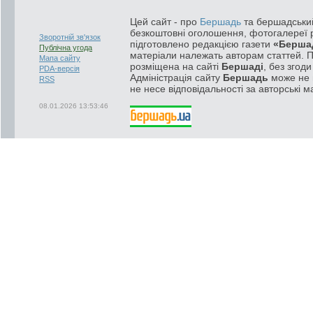
Цей сайт - про
Бершадь
та бершадський
безкоштовні оголошення, фотогалереї р
Зворотній зв'язок
підготовлено редакцією газети
«Берша
Публічна угода
матеріали належать авторам статтей. 
Мапа сайту
розміщена на сайті
Бершаді
, без згод
PDA-версія
Адміністрація сайту
Бершадь
може не п
RSS
не несе відповідальності за авторські м
08.01.2026 13:53:46