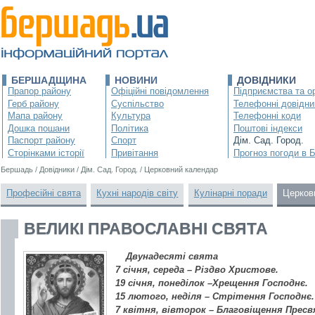
БЕРШАДЩИНА
НОВИНИ
ДОВІДНИКИ
Прапор району
Офіційні повідомлення
Підприємства та ор
Герб району
Суспільство
Телефонні довідни
Мапа району
Культура
Телефонні коди
Дошка пошани
Політика
Поштові індекси
Паспорт району
Спорт
Дім. Сад. Город.
Сторінками історії
Привітання
Прогноз погоди в 
Бершадь
/
Довідники
/
Дім. Сад. Город.
/
Церковний календар
Професійні свята
Кухні народів світу
Кулінарні поради
Церков
ВЕЛИКІ ПРАВОСЛАВНІ СВЯТА
Двунадесяті свята
7 січня, середа – Різдво Христове.
19 січня, понеділок –Хрещення Господнє.
15 лютого, неділя – Стрітення Господнє.
7 квітня, вівторок – Благовіщення Пресв