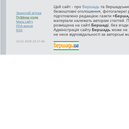
Цей сайт - про
Бершадь
та бершадський
безкоштовні оголошення, фотогалереї р
Зворотній зв'язок
підготовлено редакцією газети
«Берша
Публічна угода
матеріали належать авторам статтей. 
Мапа сайту
розміщена на сайті
Бершаді
, без згод
PDA-версія
Адміністрація сайту
Бершадь
може не п
RSS
не несе відповідальності за авторські м
13.01.2026 20:17:48