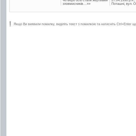
зловмисників....»»
Поташні, вул. Ос
Якщо Ви виявили помилку, виділіть текст з помилкою та натисніть Ctrl+Enter щ