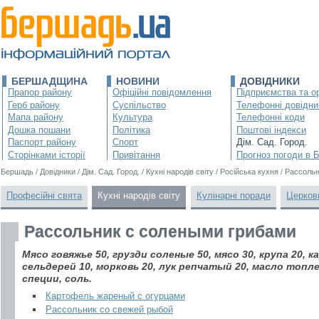
БЕРШАДЩИНА
НОВИНИ
ДОВІДНИКИ
Прапор району
Офіційні повідомлення
Підприємства та ор
Герб району
Суспільство
Телефонні довідни
Мапа району
Культура
Телефонні коди
Дошка пошани
Політика
Поштові індекси
Паспорт району
Спорт
Дім. Сад. Город.
Сторінками історії
Привітання
Прогноз погоди в 
Бершадь
/
Довідники
/
Дім. Сад. Город.
/
Кухні народів світу
/
Російська кухня
/
Рассольн
Професійні свята
Кухні народів світу
Кулінарні поради
Церков
Рассольник с солеными грибами
Мясо говяжье 50, грузди соленые 50, мясо 30, крупа 20, 
сельдерей 10, морковь 20, лук репчатый 20, масло топлен
специи, соль.
Картофель жареный с огурцами
Рассольник со свежей рыбой