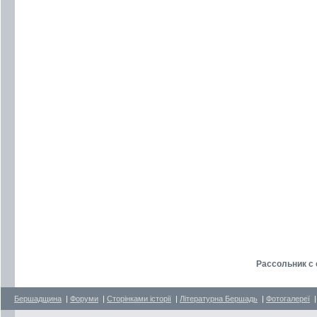
Рассольник с
Бершадщина
|
Форуми
|
Сторінками історії
|
Літературна Бершадь
|
Фотогалереї