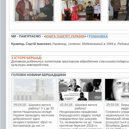
МИ - ПАМ’ЯТАЄМО - «
КНИГА ПАМ’ЯТІ УКРАЇНИ
» /
РОМАНІВКА
Кравець Сергій Іванович
Українець, селянин. Мобілізований в 1944 р. Рядови
З ІСТОРІЇ БЕРШАДІ
Допомога робітничих колективів прискорила відродження сільськогосподарсь
культури землеробства.
ГОЛОВНІ НОВИНИ БЕРШАДЩИНИ
06.04.18
Шановні жителі
02.04.18
Шановні жителі
25.03.18
Берш
району! З 1 до 30
району!
відді
квітня Національна поліція
Неодноразово працівники
Головного упра
України проводить місячник
Бершадського відділу поліції
національної пол
добровільної здачі
повідомляли про шахраїв.
Вінницькій обла
незареєстрованої зброї та
Та, незважаючи на це, тільки
розшукується гр
боєприпасів до неї.»»
протягом березня 2018-го
Віталіївна Домо
четверо осіб стали жертвами
27.04.1996 р.н.,