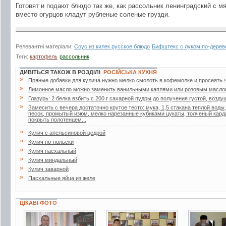
Готовят и подают блюдо так же, как рассольник ленинградский с м
вместо огурцов кладут рубленые соленые грузди.
Релевантні матеріали:
Соус из килек русское блюдо
Бифштекс с луком по-дерев
Теги:
картофель
рассольник
ДИВІТЬСЯ ТАКОЖ В РОЗДІЛІ
РОСІЙСЬКА КУХНЯ
»
Пряные добавки для кулича нужно мелко смолоть в кофемолке и просеять ч
»
Лимонное масло можно заменить ванильными каплями или розовым масло
»
Глазурь: 2 белка взбить с 200 г сахарной пудры до получения густой, возд
»
Замесить с вечера достаточно крутое тесто: мука, 1,5 стакана теплой воды
песок, промытый изюм, мелко нарезанные кубиками цукаты, толченый кард
покрыть полотенцем...
»
Кулич с апельсиновой цедрой
»
Кулич по-польски
»
Кулич пасхальный
»
Кулич миндальный
»
Кулич заварной
»
Пасхальные яйца из желе
ЦІКАВІ ФОТО
3 фото
5 фото
2 фото