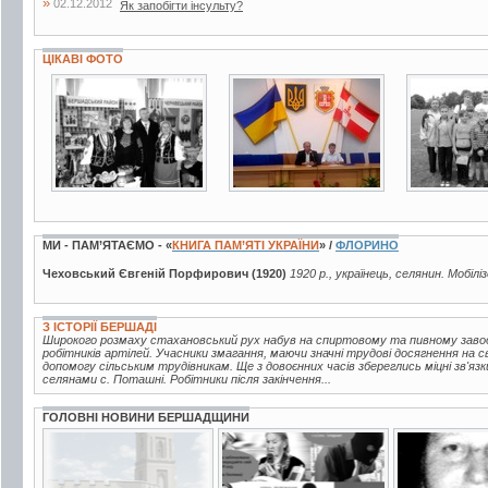
»
02.12.2012
Як запобігти інсульту?
ЦІКАВІ ФОТО
2 фото
6 фото
2 фото
МИ - ПАМ’ЯТАЄМО - «
КНИГА ПАМ’ЯТІ УКРАЇНИ
» /
ФЛОРИНО
Чеховський Євгеній Порфирович (1920)
1920 р., українець, селянин. Мобілі
З ІСТОРІЇ БЕРШАДІ
Широкого розмаху стахановський рух набув на спиртовому та пивному завода
робітників артілей. Учасники змагання, маючи значні трудові досягнення на 
допомогу сільським трудівникам. Ще з довоєнних часів збереглись міцні зв'яз
селянами с. Поташні. Робітники після закінчення...
ГОЛОВНІ НОВИНИ БЕРШАДЩИНИ