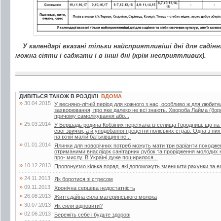
У календарі вказані тільки найсприятливіші дні для садінн
можна сіяти і саджати і в інші дні (крім несприятливих).
ДИВІТЬСЯ ТАКОЖ В РОЗДІЛІ
ВДОМА
»
30.04.2015
У весняно-літній період для кожного з нас, особливо ж для любител
захворювання, про яке далеко не всі знають. Хвороба Лайма (боре
причому самолікування або...
»
25.03.2014
У Бершадь родина Кобзіних переїхала із селища Городниці, що на
свої звички, а й уподобання і рецепти поліських страв. Одна з ни
на їхній малій батьківщині не...
»
01.01.2014
Ялинки для новорічних потреб можуть мати три варіанти походжен
отриманими внаслідок санітарних рубок та прорідження молодих 
про- мислу. В Україні дуже поширилося...
»
10.12.2013
Пропонуємо кілька порад, які допоможуть зменшити рахунки за е
»
24.11.2013
Як боротися зі стресом
»
09.11.2013
Хронічна серцева недостатність
»
26.08.2013
Життєдайна сила материнського молока
»
30.07.2013
Як сили відновити?
»
02.06.2013
Бережіть себе і будьте здорові