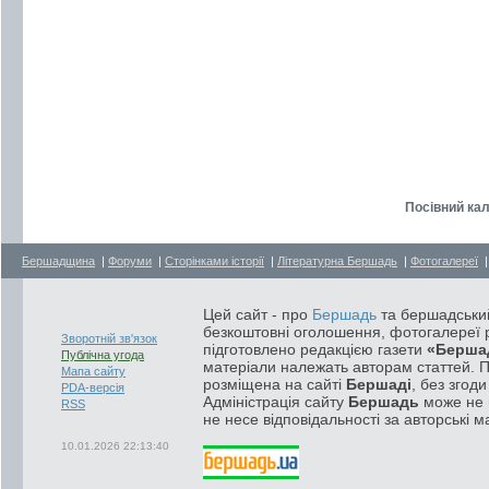
Посівний кал
Бершадщина
|
Форуми
|
Сторінками історії
|
Літературна Бершадь
|
Фотогалереї
Цей сайт - про
Бершадь
та бершадський
безкоштовні оголошення, фотогалереї р
Зворотній зв'язок
підготовлено редакцією газети
«Берша
Публічна угода
матеріали належать авторам статтей. 
Мапа сайту
розміщена на сайті
Бершаді
, без згод
PDA-версія
Адміністрація сайту
Бершадь
може не п
RSS
не несе відповідальності за авторські м
10.01.2026 22:13:40