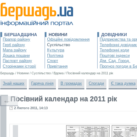
БЕРШАДЩИНА
НОВИНИ
ДОВІДНИКИ
Прапор району
Офіційні повідомлення
Підприємства та орг
Герб району
Суспільство
Телефонні довідник
Мапа району
Культура
Телефонні коди
Дошка пошани
Політика
Поштові індекси
Паспорт району
Спорт
Дім. Сад. Город.
Сторінками історії
Привітання
Прогноз погоди в Б
Бершадь
/
Новини
/
Суспільство
/
Вдома
/
Посівний календар на 2011 рік
Знай наших
Гаряча лінія
В громадах
Спогади
Є така думка
Посівний календар на 2011 рік
←
2 Лютого 2011, 14:13