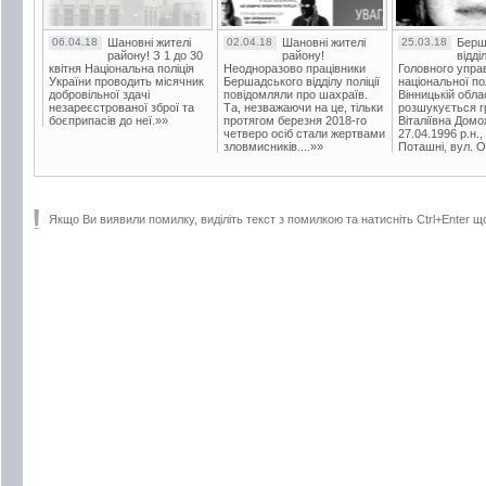
06.04.18
Шановні жителі
02.04.18
Шановні жителі
25.03.18
Берш
району! З 1 до 30
району!
відді
квітня Національна поліція
Неодноразово працівники
Головного упра
України проводить місячник
Бершадського відділу поліції
національної пол
добровільної здачі
повідомляли про шахраїв.
Вінницькій обла
незареєстрованої зброї та
Та, незважаючи на це, тільки
розшукується гр
боєприпасів до неї.»»
протягом березня 2018-го
Віталіївна Домо
четверо осіб стали жертвами
27.04.1996 р.н.,
зловмисників....»»
Поташні, вул. Ос
Якщо Ви виявили помилку, виділіть текст з помилкою та натисніть Ctrl+Enter щ