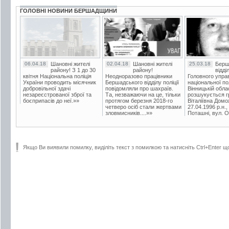
ГОЛОВНІ НОВИНИ БЕРШАДЩИНИ
06.04.18
Шановні жителі
02.04.18
Шановні жителі
25.03.18
Берш
району! З 1 до 30
району!
відді
квітня Національна поліція
Неодноразово працівники
Головного упра
України проводить місячник
Бершадського відділу поліції
національної пол
добровільної здачі
повідомляли про шахраїв.
Вінницькій обла
незареєстрованої зброї та
Та, незважаючи на це, тільки
розшукується гр
боєприпасів до неї.»»
протягом березня 2018-го
Віталіївна Домо
четверо осіб стали жертвами
27.04.1996 р.н.,
зловмисників....»»
Поташні, вул. Ос
Якщо Ви виявили помилку, виділіть текст з помилкою та натисніть Ctrl+Enter щ