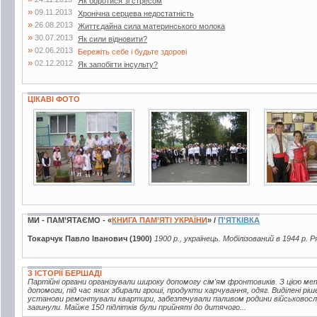
Як боротися зі стресом
»
09.11.2013
Хронічна серцева недостатність
»
26.08.2013
Життєдайна сила материнського молока
»
30.07.2013
Як сили відновити?
»
02.06.2013
Бережіть себе і будьте здорові
»
02.12.2012
Як запобігти інсульту?
ЦІКАВІ ФОТО
7 фото
27 фото
5 фото
МИ - ПАМ’ЯТАЄМО - «
КНИГА ПАМ’ЯТІ УКРАЇНИ
» /
П'ЯТКІВКА
Токарчук Павло Іванович (1900)
1900 р., українець. Мобілізований в 1944 р. 
З ІСТОРІЇ БЕРШАДІ
Партійні органи організували широку допомогу сім'ям фронтовиків. З цією м
допомоги, під час яких збирали гроші, продукти харчування, одяг. Виділені р
установи ремонтували квартири, забезпечували паливом родини військовослу
загинули. Майже 150 підлітків були прийняті до дитячого...