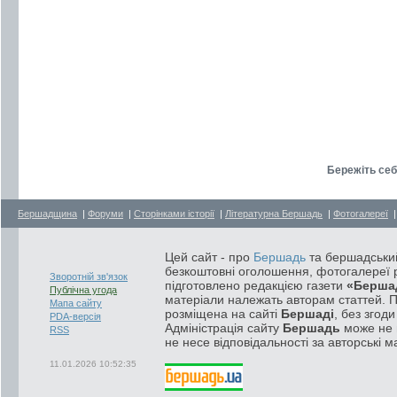
Бережіть себе
Бершадщина
|
Форуми
|
Сторінками історії
|
Літературна Бершадь
|
Фотогалереї
Цей сайт - про
Бершадь
та бершадський
безкоштовні оголошення, фотогалереї р
Зворотній зв'язок
підготовлено редакцією газети
«Берша
Публічна угода
матеріали належать авторам статтей. 
Мапа сайту
розміщена на сайті
Бершаді
, без згод
PDA-версія
Адміністрація сайту
Бершадь
може не п
RSS
не несе відповідальності за авторські м
11.01.2026 10:52:35