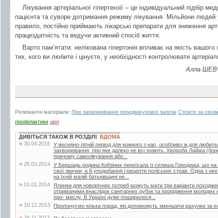
Лікування артеріальної гіпертензії – це індивідуальний підбір м
пацієнта та суворе дотримання режиму лікування. Мільйони людей у
правило, постійно приймають лікарські препарати для зниження арт
працездатність та ведучи активний спосіб життя.
Варто пам’ятати: нелікована гіпертонія впливає на якість вашого
тих, кого ви любите і цінуєте, у необхідності контролювати артеріа
Алла ШЕВЧ
Релевантні матеріали:
Про захворювання передміхурової залози
Стежте за свої
профілактики
црл
ДИВІТЬСЯ ТАКОЖ В РОЗДІЛІ
ВДОМА
»
30.04.2015
У весняно-літній період для кожного з нас, особливо ж для любител
захворювання, про яке далеко не всі знають. Хвороба Лайма (боре
причому самолікування або...
»
25.03.2014
У Бершадь родина Кобзіних переїхала із селища Городниці, що на
свої звички, а й уподобання і рецепти поліських страв. Одна з ни
на їхній малій батьківщині не...
»
01.01.2014
Ялинки для новорічних потреб можуть мати три варіанти походжен
отриманими внаслідок санітарних рубок та прорідження молодих 
про- мислу. В Україні дуже поширилося...
»
10.12.2013
Пропонуємо кілька порад, які допоможуть зменшити рахунки за е
»
24.11.2013