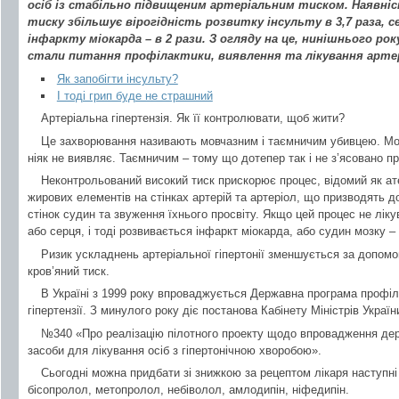
осіб із стабільно підвищеним артеріальним тиском. Наявні
тиску збільшує вірогідність розвитку інсульту в 3,7 раза, с
інфаркту міокарда – в 2 рази. З огляду на це, нинішнього 
стали питання профілактики, виявлення та лікування артері
Як запобігти інсульту?
І тоді грип буде не страшний
Артеріальна гіпертензія. Як її контролювати, щоб жити?
Це захворювання називають мовчазним і таємничим убивцею. Мов
ніяк не виявляє. Таємничим – тому що дотепер так і не з’ясовано пр
Неконтрольований високий тиск прискорює процес, відомий як ат
жирових елементів на стінках артерій та артеріол, що призводять 
стінок судин та звуження їхнього просвіту. Якщо цей процес не лік
або серця, і тоді розвивається інфаркт міокарда, або судин мозку – і
Ризик ускладнень артеріальної гіпертонії зменшується за допомо
кров’яний тиск.
В Україні з 1999 року впроваджується Державна програма профіла
гіпертензії. З минулого року діє постанова Кабінету Міністрів України
№340 «Про реалізацію пілотного проекту щодо впровадження дер
засоби для лікування осіб з гіпертонічною хворобою».
Сьогодні можна придбати зі знижкою за рецептом лікаря наступні
бісопролол, метопролол, небіволол, амлодипін, ніфедипін.