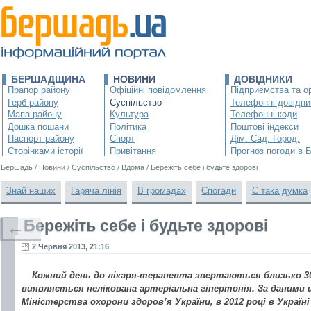
БЕРШАДЩИНА
НОВИНИ
ДОВІДНИКИ
Прапор району
Офіційні повідомлення
Підприємства та ор
Герб району
Суспільство
Телефонні довідни
Мапа району
Культура
Телефонні коди
Дошка пошани
Політика
Поштові індекси
Паспорт району
Спорт
Дім. Сад. Город.
Сторінками історії
Привітання
Прогноз погоди в 
Бершадь
/
Новини
/
Суспільство
/
Вдома
/
Бережіть себе і будьте здорові
Знай наших
Гаряча лінія
В громадах
Спогади
Є така думка
Бережіть себе і будьте здорові
←
2 Червня 2013, 21:16
Кожний день до лікаря-терапевта звертаються близько 30 
виявляється нелікована артеріальна гіпертонія. За даним
Міністерства охорони здоров’я України, в 2012 році в Україн