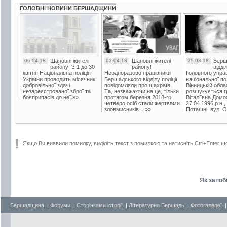
ГОЛОВНІ НОВИНИ БЕРШАДЩИНИ
06.04.18
Шановні жителі
02.04.18
Шановні жителі
25.03.18
Берш
району! З 1 до 30
району!
відді
квітня Національна поліція
Неодноразово працівники
Головного упра
України проводить місячник
Бершадського відділу поліції
національної пол
добровільної здачі
повідомляли про шахраїв.
Вінницькій обла
незареєстрованої зброї та
Та, незважаючи на це, тільки
розшукується гр
боєприпасів до неї.»»
протягом березня 2018-го
Віталіївна Домо
четверо осіб стали жертвами
27.04.1996 р.н.,
зловмисників....»»
Поташні, вул. Ос
Якщо Ви виявили помилку, виділіть текст з помилкою та натисніть Ctrl+Enter щ
Як запобі
Бершадщина
|
Форуми
|
Сторінками історії
|
Літературна Бершадь
|
Фотогалереї