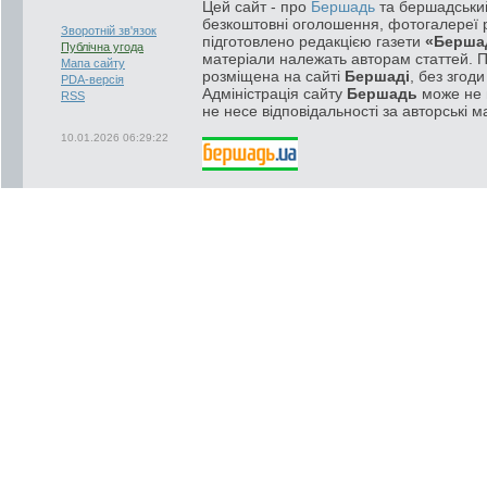
Цей сайт - про
Бершадь
та бершадський
безкоштовні оголошення, фотогалереї р
Зворотній зв'язок
підготовлено редакцією газети
«Берша
Публічна угода
матеріали належать авторам статтей. 
Мапа сайту
розміщена на сайті
Бершаді
, без згод
PDA-версія
Адміністрація сайту
Бершадь
може не п
RSS
не несе відповідальності за авторські м
10.01.2026 06:29:22