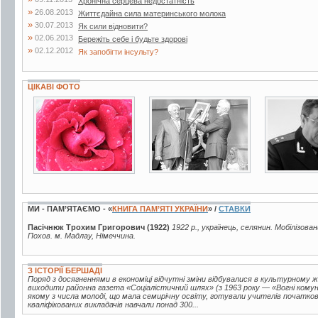
Хронічна серцева недостатність
»
26.08.2013
Життєдайна сила материнського молока
»
30.07.2013
Як сили відновити?
»
02.06.2013
Бережіть себе і будьте здорові
»
02.12.2012
Як запобігти інсульту?
ЦІКАВІ ФОТО
2 фото
3 фото
5 фото
МИ - ПАМ’ЯТАЄМО - «
КНИГА ПАМ’ЯТІ УКРАЇНИ
» /
СТАВКИ
Пасічнюк Трохим Григорович (1922)
1922 р., українець, селянин. Мобілізован
Похов. м. Мадлау, Німеччина.
З ІСТОРІЇ БЕРШАДІ
Поряд з досягненнями в економіці відчутні зміни відбувалися в культурному ж
виходити районна газета «Соціалістичний шлях» (з 1963 року — «Вогні комуні
якому з числа молоді, що мала семирічну освіту, готували учителів початкови
кваліфікованих викладачів навчали понад 300...