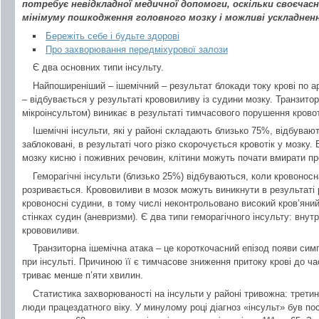
потребує невідкладної медичної допомоги, оскільки своєчасн
мінімуму пошкодження головного мозку і можливі ускладнен
Бережіть себе і будьте здорові
Про захворювання передміхурової залози
Є два основних типи інсульту.
Найпоширеніший – ішемічний – результат блокади току крові по арт
– відбувається у результаті крововиливу із судини мозку. Транзитор
мікроінсультом) виникає в результаті тимчасового порушення крово
Ішемічні інсульти, які у районі складають близько 75%, відбуваю
заблоковані, в результаті чого різко скорочується кровотік у мозку.
мозку кисню і поживних речовин, клітини можуть почати вмирати пр
Геморагічні інсульти (близько 25%) відбуваються, коли кровоносн
розривається. Крововиливи в мозок можуть виникнути в результаті 
кровоносні судини, в тому числі неконтрольовано високий кров’яний т
стінках судин (аневризми). Є два типи геморагічного інсульту: вну
крововиливи.
Транзиторна ішемічна атака – це короткочасний епізод появи симп
при інсульті. Причиною її є тимчасове зниження притоку крові до ча
триває менше п’яти хвилин.
Статистика захворюваності на інсульти у районі тривожна: третина
люди працездатного віку. У минулому році діагноз «інсульт» був по