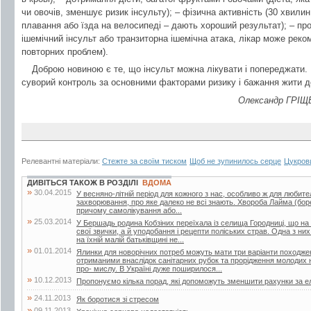
чи овочів, зменшує ризик інсульту); – фізична активність (30 хвилин 
плавання або їзда на велосипеді – дають хороший результат); – пр
ішемічний інсульт або транзиторна ішемічна атака, лікар може рек
повторних проблем).
Доброю новиною є те, що інсульт можна лікувати і попереджати.
суворий контроль за основними факторами ризику і бажання жити до
Олександр ГРІЩЕ
Релевантні матеріали:
Стежте за своїм тиском
Щоб не зупинилось серце
Цукрови
ДИВІТЬСЯ ТАКОЖ В РОЗДІЛІ
ВДОМА
»
30.04.2015
У весняно-літній період для кожного з нас, особливо ж для любител
захворювання, про яке далеко не всі знають. Хвороба Лайма (боре
причому самолікування або...
»
25.03.2014
У Бершадь родина Кобзіних переїхала із селища Городниці, що на
свої звички, а й уподобання і рецепти поліських страв. Одна з ни
на їхній малій батьківщині не...
»
01.01.2014
Ялинки для новорічних потреб можуть мати три варіанти походжен
отриманими внаслідок санітарних рубок та прорідження молодих 
про- мислу. В Україні дуже поширилося...
»
10.12.2013
Пропонуємо кілька порад, які допоможуть зменшити рахунки за е
»
24.11.2013
Як боротися зі стресом
»
09.11.2013