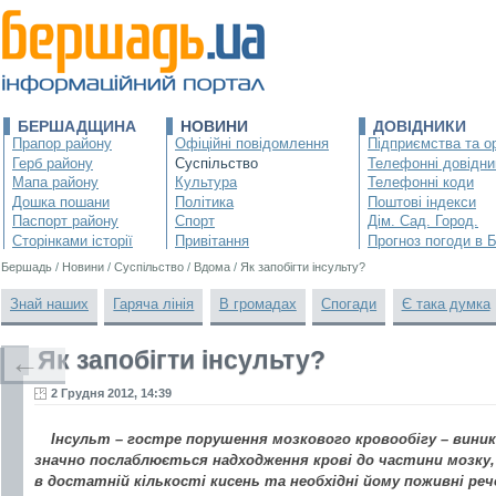
БЕРШАДЩИНА
НОВИНИ
ДОВІДНИКИ
Прапор району
Офіційні повідомлення
Підприємства та ор
Герб району
Суспільство
Телефонні довідни
Мапа району
Культура
Телефонні коди
Дошка пошани
Політика
Поштові індекси
Паспорт району
Спорт
Дім. Сад. Город.
Сторінками історії
Привітання
Прогноз погоди в 
Бершадь
/
Новини
/
Суспільство
/
Вдома
/
Як запобігти інсульту?
Знай наших
Гаряча лінія
В громадах
Спогади
Є така думка
Як запобігти інсульту?
←
2 Грудня 2012, 14:39
Інсульт – гостре порушення мозкового кровообігу – виник
значно послаблюється надходження крові до частини мозку,
в достатній кількості кисень та необхідні йому поживні реч