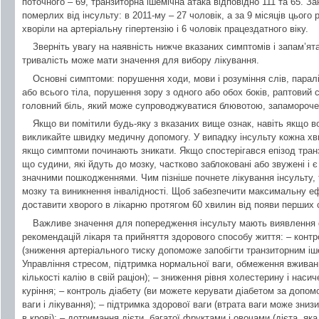
поточного – 69, транзиторна ішемічна атака відповідно 111 та 65. З
померлих від інсульту: в 2011-му – 27 чоловік, а за 9 місяців цього
хворіли на артеріальну гіпертензію і 6 чоловік працездатного віку.
Зверніть увагу на наявність нижче вказаних симптомів і запам’ята
тривалість може мати значення для вибору лікування.
Основні симптоми: порушення ходи, мови і розуміння слів, паралі
або всього тіла, порушення зору з одного або обох боків, раптовий 
головний біль, який може супроводжуватися блювотою, запамороче
Якщо ви помітили будь-яку з вказаних вище ознак, навіть якщо в
викликайте швидку медичну допомогу. У випадку інсульту кожна хви
якщо симптоми починають зникати. Якщо спостерігався епізод транз
що судини, які йдуть до мозку, частково заблоковані або звужені і є
значними пошкодженнями. Чим пізніше почнете лікування інсульту,
мозку та виникнення інвалідності. Щоб забезпечити максимальну еф
доставити хворого в лікарню протягом 60 хвилин від появи перших 
Важливе значення для попередження інсульту мають виявлення ф
рекомендацій лікаря та прийняття здорового способу життя: – контр
(зниження артеріального тиску допоможе запобігти транзиторним іш
Управління стресом, підтримка нормальної ваги, обмеження вживанн
кількості калію в свій раціон); – зниження рівня холестерину і насич
куріння; – контроль діабету (ви можете керувати діабетом за допом
ваги і лікування); – підтримка здорової ваги (втрата ваги може зниз
в крові); – дотримання дієти, багатої фруктами і овочами (дієта, яка