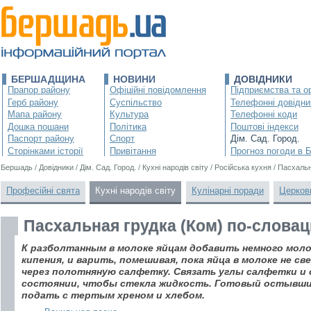
БЕРШАДЩИНА
НОВИНИ
ДОВІДНИКИ
Прапор району
Офіційні повідомлення
Підприємства та ор
Герб району
Суспільство
Телефонні довідни
Мапа району
Культура
Телефонні коди
Дошка пошани
Політика
Поштові індекси
Паспорт району
Спорт
Дім. Сад. Город.
Сторінками історії
Привітання
Прогноз погоди в 
Бершадь
/
Довідники
/
Дім. Сад. Город.
/
Кухні народів світу
/
Російська кухня
/
Пасхальн
Професійні свята
Кухні народів світу
Кулінарні поради
Церков
Пасхальная грудка (Ком) по-словац
К разболтанным в молоке яйцам добавить немного моло
кипения, и варить, помешивая, пока яйца в молоке не св
через полотняную салфетку. Связать углы салфетки и
состоянии, чтобы стекла жидкость. Готовый остывши
подать с тертым хреном и хлебом.