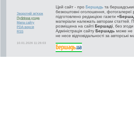
Цей сайт - про
Бершадь
та бершадський
безкоштовні оголошення, фотогалереї р
Зворотній зв'язок
підготовлено редакцією газети
«Берша
Публічна угода
матеріали належать авторам статтей. 
Мапа сайту
розміщена на сайті
Бершаді
, без згод
PDA-версія
Адміністрація сайту
Бершадь
може не п
RSS
не несе відповідальності за авторські м
10.01.2026 11:26:03