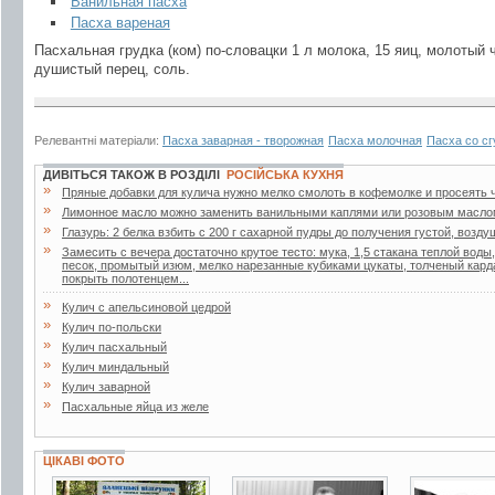
Ванильная пасха
Пасха вареная
Пасхальная грудка (ком) по-словацки 1 л молока, 15 яиц, молотый 
душистый перец, соль.
Релевантні матеріали:
Пасха заварная - творожная
Пасха молочная
Пасха со с
ДИВІТЬСЯ ТАКОЖ В РОЗДІЛІ
РОСІЙСЬКА КУХНЯ
»
Пряные добавки для кулича нужно мелко смолоть в кофемолке и просеять ч
»
Лимонное масло можно заменить ванильными каплями или розовым масло
»
Глазурь: 2 белка взбить с 200 г сахарной пудры до получения густой, возд
»
Замесить с вечера достаточно крутое тесто: мука, 1,5 стакана теплой воды
песок, промытый изюм, мелко нарезанные кубиками цукаты, толченый кард
покрыть полотенцем...
»
Кулич с апельсиновой цедрой
»
Кулич по-польски
»
Кулич пасхальный
»
Кулич миндальный
»
Кулич заварной
»
Пасхальные яйца из желе
ЦІКАВІ ФОТО
2 фото
2 фото
2 фото