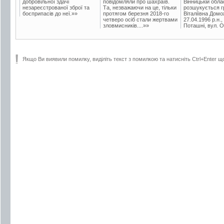
добровільної здачі
повідомляли про шахраїв.
Вінницькій обла
незареєстрованої зброї та
Та, незважаючи на це, тільки
розшукується гр
боєприпасів до неї.»»
протягом березня 2018-го
Віталіївна Домо
четверо осіб стали жертвами
27.04.1996 р.н.,
зловмисників....»»
Поташні, вул. Ос
Якщо Ви виявили помилку, виділіть текст з помилкою та натисніть Ctrl+Enter щ