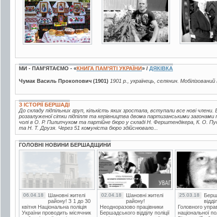
МИ - ПАМ’ЯТАЄМО - «
КНИГА ПАМ’ЯТІ УКРАЇНИ
» /
ДЯКІВКА
Чумак Василь Прокопович (1901)
1901 р., українець, селянин. Мобілізований
З ІСТОРІЇ БЕРШАДІ
До складу підпільних груп, кількість яких зростала, вступали все нові члени. В
розгалуженої сітки підпілля та керівництва двома партизанськими загонами 
чолі в О. Р. Пилипчуком та партійне бюро у складі Н. Ферштендікера, К. О. Пу
та Н. Т. Друзя. Через 51 комуніста бюро здійснювало...
ГОЛОВНІ НОВИНИ БЕРШАДЩИНИ
06.04.18
Шановні жителі
02.04.18
Шановні жителі
25.03.18
Берш
району! З 1 до 30
району!
відді
квітня Національна поліція
Неодноразово працівники
Головного упра
України проводить місячник
Бершадського відділу поліції
національної пол