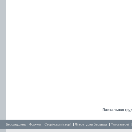
Пасхальная груд
Бершадщина
|
Форуми
|
Сторінками історії
|
Літературна Бершадь
|
Фотогалереї