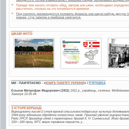
находится в тесной взаимосвязи с внешней средой, непрерывно воздейст
»
Прежде чем начать готовить обед, завтрак или ужин, необходимо определить
рассчитать, сколько на это потребуется времени.
»
Под скатерть рекомендуется положить фланель или какую-нибудь другую т
ровнее, стук тарелок и приборов смягчится.
ЦІКАВІ ФОТО
4 фото
7 фото
2 фото
МИ - ПАМ’ЯТАЄМО - «
КНИГА ПАМ’ЯТІ УКРАЇНИ
» /
П'ЯТКІВКА
Єськов Митрофан Федорович (1911)
1911 р., українець, селянин. Мобілізова
Загинув 10.05.44.
З ІСТОРІЇ БЕРШАДІ
Вирощувати високі й сталі врожаї сільськогосподарських культур допомагал
1944 року відновила обробіток колгоспних ланів. Приклад умілого використан
Ради УРСР, бригадир однієї з тракторних бригад К. Н. Синявський. Його брига
150—180 проц. МТС міцно тримала першість у...