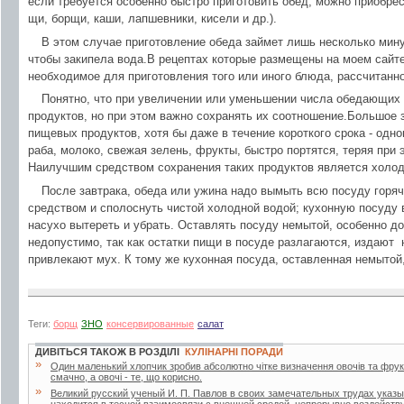
если требуется особенно быстро приготовить обед, можно приобре
щи, борщи, каши, лапшевники, кисели и др.).
В этом случае приготовление обеда займет лишь несколько минут
чтобы закипела вода.В рецептах которые размещены на моем сайте
необходимое для приготовления того или иного блюда, рассчитанно
Понятно, что при увеличении или уменьшении числа обедающих 
продуктов, но при этом важно сохранять их соотношение.Большое 
пищевых продуктов, хотя бы даже в течение короткого срока - одно
раба, молоко, свежая зелень, фрукты, быстро портятся, теряя при 
Наилучшим средством сохранения таких продуктов является холод
После завтрака, обеда или ужина надо вымыть всю посуду гор
средством и сполоснуть чистой холодной водой; кухонную посуду 
насухо вытереть и убрать. Оставлять посуду немытой, особенно д
недопустимо, так как остатки пищи в посуде разлагаются, издают 
привлекают мух. К тому же кухонная посуда, оставленная немытой,
Теги:
борщ
ЗНО
консервированные
салат
ДИВІТЬСЯ ТАКОЖ В РОЗДІЛІ
КУЛІНАРНІ ПОРАДИ
»
Один маленький хлопчик зробив абсолютно чітке визначення овочів та фрукті
смачно, а овочі - те, що корисно.
»
Великий русский ученый И. П. Павлов в своих замечательных трудах указы