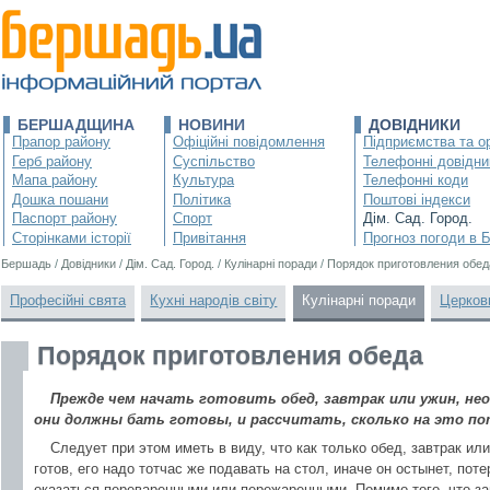
БЕРШАДЩИНА
НОВИНИ
ДОВІДНИКИ
Прапор району
Офіційні повідомлення
Підприємства та ор
Герб району
Суспільство
Телефонні довідни
Мапа району
Культура
Телефонні коди
Дошка пошани
Політика
Поштові індекси
Паспорт району
Спорт
Дім. Сад. Город.
Сторінками історії
Привітання
Прогноз погоди в 
Бершадь
/
Довідники
/
Дім. Сад. Город.
/
Кулінарні поради
/
Порядок приготовления обед
Професійні свята
Кухні народів світу
Кулінарні поради
Церков
Порядок приготовления обеда
Прежде чем начать готовить обед, завтрак или ужин, нео
они должны бать готовы, и рассчитать, сколько на это по
Следует при этом иметь в виду, что как только обед, завтрак ил
готов, его надо тотчас же подавать на стол, иначе он остынет, пот
оказаться переваренными или пережаренными. Помимо того, что за