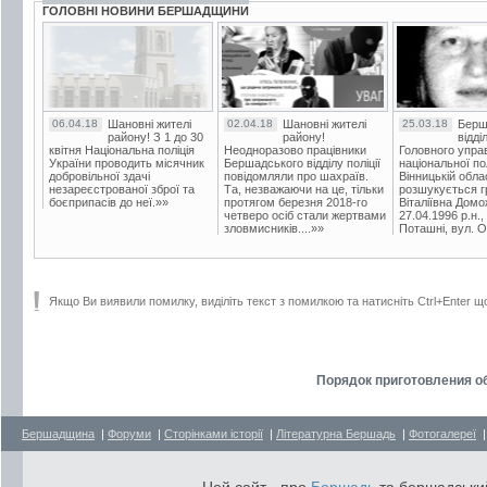
ГОЛОВНІ НОВИНИ БЕРШАДЩИНИ
06.04.18
Шановні жителі
02.04.18
Шановні жителі
25.03.18
Берш
району! З 1 до 30
району!
відді
квітня Національна поліція
Неодноразово працівники
Головного упра
України проводить місячник
Бершадського відділу поліції
національної пол
добровільної здачі
повідомляли про шахраїв.
Вінницькій обла
незареєстрованої зброї та
Та, незважаючи на це, тільки
розшукується гр
боєприпасів до неї.»»
протягом березня 2018-го
Віталіївна Домо
четверо осіб стали жертвами
27.04.1996 р.н.,
зловмисників....»»
Поташні, вул. Ос
Якщо Ви виявили помилку, виділіть текст з помилкою та натисніть Ctrl+Enter щ
Порядок приготовления обе
Бершадщина
|
Форуми
|
Сторінками історії
|
Літературна Бершадь
|
Фотогалереї
Цей сайт - про
Бершадь
та бершадський