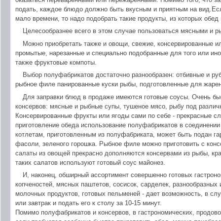
подать, каждое блюдо должно быть вкусным и приятным на вид.Ес
мало времени, то надо подобрать такие продукты, из которых обед
Целесообразнее всего в этом случае пользоваться мясными и 
Можно приобретать также и овощи, свежие, консервированные и
промытые, нарезанные и специально подобранные для того или иног
также фруктовые компоты.
Выбор полуфабрикатов достаточно разнообразен: отбивные и р
рыбное филе панированные куски рыбы, подготовленные для жарен
Для заправки блюд в продаже имеются готовые соусы. Очень бы
консервов: мясные и рыбные супы, тушеное мясо, рыбу под различ
Консервированные фрукты или ягоды сами по себе - прекрасные с
приготовление обеда использование полуфабрикатов в соединении с
котлетам, приготовленным из полуфабриката, может быть подан га
фасоли, зеленого горошка. Рыбное филе можно приготовить с кон
салаты из овощей прекрасно дополняются консервами из рыбы, кра
таких салатов используют готовый соус майонез.
И, наконец, обширный ассортимент совершенно готовых гастроно
копченостей, мясных паштетов, сосисок, сарделек, разнообразных
молочных продуктов, готовых пельменей - дает возможность, в сл
или завтрак и подать его к столу за 10-15 минут.
Помимо полуфабрикатов и консервов, в гастрономических, продов