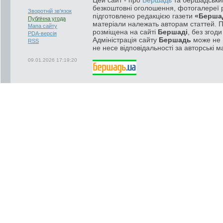
безкоштовні оголошення, фотогалереї р
Зворотній зв'язок
підготовлено редакцією газети
«Берша
Публічна угода
матеріали належать авторам статтей. 
Мапа сайту
розміщена на сайті
Бершаді
, без згод
PDA-версія
Адміністрація сайту
Бершадь
може не п
RSS
не несе відповідальності за авторські м
09.01.2026 17:19:20