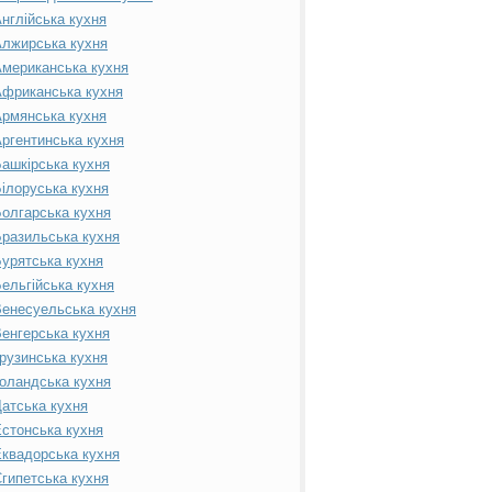
нглійська кухня
лжирська кухня
мериканська кухня
фриканська кухня
рмянська кухня
ргентинська кухня
ашкірська кухня
ілоруська кухня
олгарська кухня
разильська кухня
урятська кухня
ельгійська кухня
енесуельська кухня
енгерська кухня
рузинська кухня
оландська кухня
атська кухня
стонська кухня
квадорська кухня
гипетська кухня