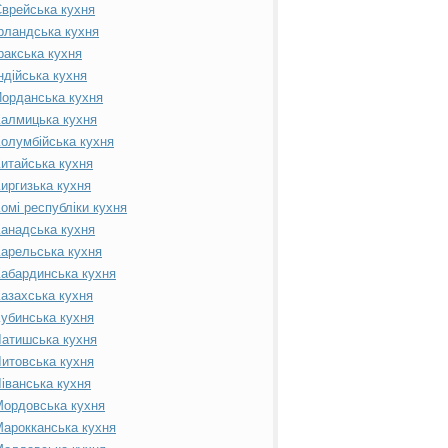
врейська кухня
рландська кухня
ракська кухня
ндійська кухня
орданська кухня
алмицька кухня
олумбійська кухня
итайська кухня
иргизька кухня
омі республіки кухня
анадська кухня
арельська кухня
абардинська кухня
азахська кухня
убинська кухня
атишська кухня
итовська кухня
іванська кухня
ордовська кухня
арокканська кухня