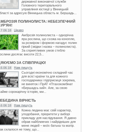
державної виконавчої служби
Головного територіального
управління юстиції у Вінницькій
бласті за адресую Вінницька область м. Бершадь...
АМБРОЗІЯ ПОЛИНОЛИСТА: НЕБЕЗПЕЧНИЙ
УР’ЯН!
Цікаво
17.06.18
Амброзія полинолиста – однорічна
яра рослина, що схожа на коноплю,
за розміром і формою нагадує полин
гіркий (звідки і назва – полинолиста).
За сприятливих умов стебло
ослини досягає висоти 22,5...
ДЯКУЄМО ЗА СПІВПРАЦЮ!
Нам пишуть
16.06.18
Сьогодні економічно складний час
для всієї країни та для кожного
господарника і підприємця зокрема,
не виняток і ПрАТ «Птахокомбінат
«Бершадсь кий». Але, за свою
айже сорокарічну історію, ми...
ЛЕБЕДИНА ВІРНІСТЬ
Нам пишуть
16.06.18
Кожна людина має свій характер,
уподобання, пріоритети у виборі
прикладу для наслідування. Я давно
обрав найближчих і найрідніших для
мене людей – моїх батька та матір.
ак склалося не тому, що...