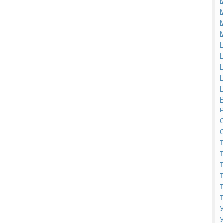
М
М
М
Н
Н
П
П
П
Р
Р
С
С
Т
Т
Т
Т
Т
Т
У
У