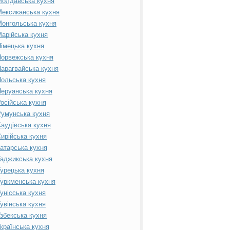
Молдавська кухня
ексиканська кухня
онгольська кухня
арійська кухня
імецька кухня
орвежська кухня
арагвайська кухня
ольська кухня
еруанська кухня
осійська кухня
умунська кухня
аудівська кухня
ирійська кухня
атарська кухня
аджикська кухня
урецька кухня
уркменська кухня
унісська кухня
увінська кухня
збекська кухня
країнська кухня