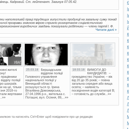
раїнець. Кадровий. Ст. лейтенант. Загинув 07.05.42.
Є
І
І
дяки наполегливій праці трудящих випустили продукції на загальну суму понад
І
ничої програми значною мірою сприяло розгортання соціалістичного
еревиконанні виробничих завдань показували робітники — члени партії І. Ф.
Й
Читати далі »
К
К
К
К
К
К
овні жителі
25.03.18
Бершадським
18.03.18
ВИМОГИ ДО
К
ону!
відділом поліції
КАНДИДАТІВ: –
 працівники
Головного управління
громадянство України; – вік
К
ідділу поліції
національної поліції у
від 20 до 35 років; – повна
ро шахраїв.
Вінницькій області
загальна середня або вища
К
и на це, тільки
розшукується гр. Ірина
освіта; – наявність
зня 2018-го
Віталіївна Доможирська,
посвідчення водія категорії В;
К
стали жертвами
27.04.1996 р.н., жителька с.
– готовність до служби...»»
..»»
Поташні, вул. Осіння, 89,...»»
Л
Л
Л
М
милкою та натисніть Ctrl+Enter щоб повідомити про це редакцію
М