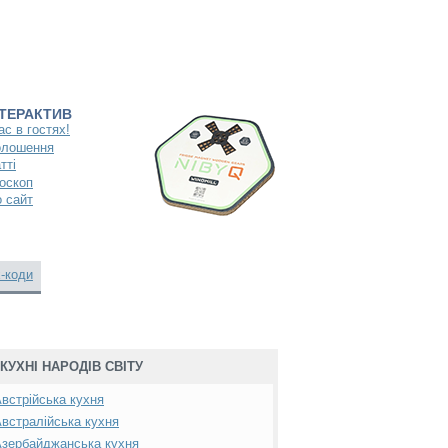
НТЕРАКТИВ
ас в гостях!
олошення
тті
оскоп
 сайт
-коди
КУХНІ НАРОДІВ СВІТУ
встрійська кухня
встралійська кухня
зербайджанська кухня