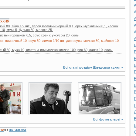
А
А
А
КУХНЯ
А
й 80, яйцо 1/2 шт., перец молотый черный 0,1, орех мускатный 0,1, чеснок
 10, мука 5, бульон 50, молоко 25.
А
шистый горошком 0,5, соус хрен с уксусом 20, соль.
А
рин сливочный 10, соус 50, лимон 1/10 шт; для соуса: молоко 50, майонез 10,
Б
ый 30, мука 10, сметана или молоко кислое 100, рис 60, салат 10, соль.
Б
Б
Б
Всі статті розділу
Шведська кухня
»
Б
Б
В
5 фото
3 фото
В
Г
Г
Д
Е
Всі фотогалереї »
Е
ЇНИ
» /
ШЛЯХОВА
Є