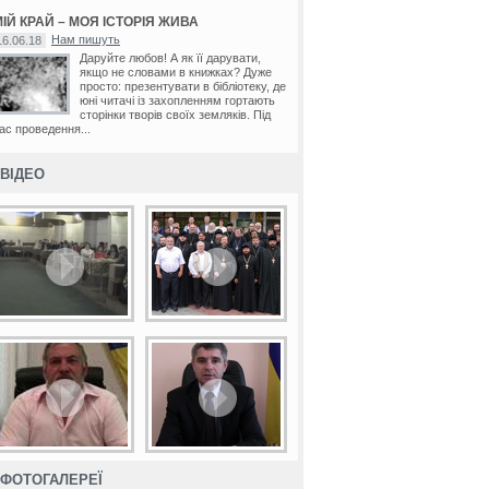
ІЙ КРАЙ – МОЯ ІСТОРІЯ ЖИВА
Нам пишуть
16.06.18
Даруйте любов! А як її дарувати,
якщо не словами в книжках? Дуже
просто: презентувати в бібліотеку, де
юні читачі із захопленням гортають
сторінки творів своїх земляків. Під
ас проведення...
ВІДЕО
ФОТОГАЛЕРЕЇ