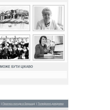
МОЖЕ БУТИ ЦІКАВО
|
Прогноз погоди в Бершаді
|
Телефонні довідники