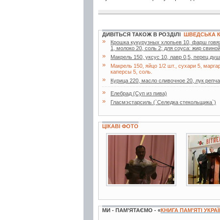
ДИВІТЬСЯ ТАКОЖ В РОЗДІЛІ
ШВЕДСЬКА 
»
Крошка кукурузных хлопьев 10, фарш говяжи
1, молоко 20, соль 2; для соуса: жир свиной
»
Макрель 150, уксус 10, лавр 0,5, перец ду
»
Макрель 150, яйцо 1/2 шт., сухари 5, марга
каперсы 5, соль.
»
Курица 220, масло сливочное 20, лук репчат
»
Елебрад (Суп из пива)
»
Гласмэстарсиль (`Селедка стекольщика`)
ЦІКАВІ ФОТО
7 фото
3 фото
МИ - ПАМ’ЯТАЄМО - «
КНИГА ПАМ’ЯТІ УКРА