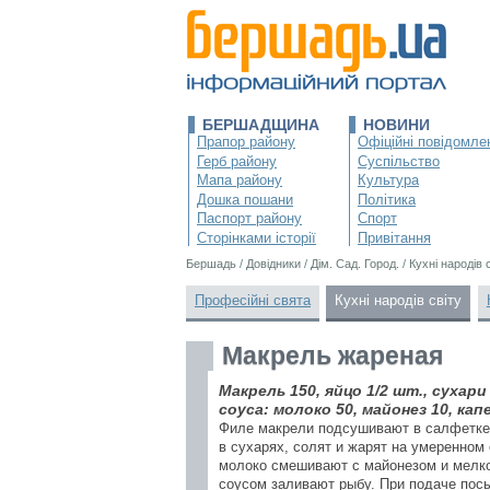
БЕРШАДЩИНА
НОВИНИ
Прапор району
Офіційні повідомле
Герб району
Суспільство
Мапа району
Культура
Дошка пошани
Політика
Паспорт району
Спорт
Сторінками історії
Привітання
Бершадь
/
Довідники
/
Дім. Сад. Город.
/
Кухні народів 
Професійні свята
Кухні народів світу
Макрель жареная
Макрель 150, яйцо 1/2 шт., сухари
соуса: молоко 50, майонез 10, кап
Филе макрели подсушивают в салфетке,
в сухарях, солят и жарят на умеренном 
молоко смешивают с майонезом и мелко
соусом заливают рыбу. При подаче пос