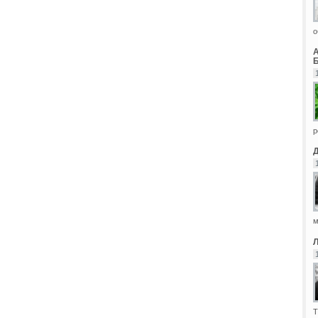
о
Б
р
м
Т