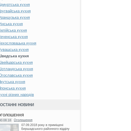
дмуртська кухня
ругвайська кухня
ранцузька кухня
інська кухня
илійська кухня
еченська кухня
ехословацька кухня
увашська кухня
Шведська кухня
вейцарська кухня
Шотландська кухня
гославська кухня
кутська кухня
понська кухня
ухні різних народів
ОСТАННІ НОВИНИ
ОГОЛОШЕННЯ
Оголошення
30.08.18
07.09.2018 року в приміщені
Бершадського районного відділу