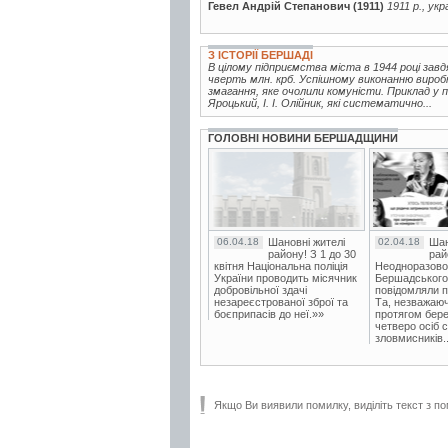
Гевел Андрій Степанович (1911)
1911 р., ук
З ІСТОРІЇ БЕРШАДІ
В цілому підприємства міста в 1944 році зав
чверть млн. крб. Успішному виконанню вироб
змагання, яке очолили комуністи. Приклад у п
Яроцький, І. І. Олійник, які систематично...
ГОЛОВНІ НОВИНИ БЕРШАДЩИНИ
06.04.18
Шановні жителі
02.04.18
Шан
району! З 1 до 30
рай
квітня Національна поліція
Неодноразово
України проводить місячник
Бершадського в
добровільної здачі
повідомляли п
незареєстрованої зброї та
Та, незважаюч
боєприпасів до неї.»»
протягом бере
четверо осіб 
зловмисників..
Якщо Ви виявили помилку, виділіть текст з по