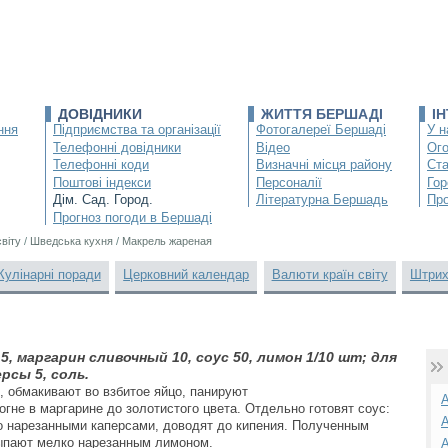
ДОВІДНИКИ
ЖИТТЯ БЕРШАДІ
І
ння
Підприємства та організації
Фотогалереї Бершаді
У н
Телефонні довідники
Відео
Ог
Телефонні коди
Визначні місця району
Ста
Поштові індекси
Персоналії
Гор
Дім. Сад. Город.
Літературна Бершадь
Про
Прогноз погоди в Бершаді
світу
/
Шведська кухня
/
Макрель жареная
Кулінарні поради
Церковний календар
Валюти країн світу
Штрих
 5, маргарин сливочный 10, соус 50, лимон 1/10 шт; для
ерсы 5, соль.
 обмакивают во взбитое яйцо, панируют
А
огне в маргарине до золотистого цвета. Отдельно готовят соус:
А
 нарезанными каперсами, доводят до кипения. Полученным
ыпают мелко нарезанным лимоном.
А