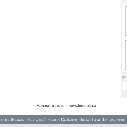
Макрель жареная -
www.bershad.ua
ратурна Бершадь
|
Фотогалереї
|
Новини
|
Довідники
|
Визначні місця
|
У нас в гостях!