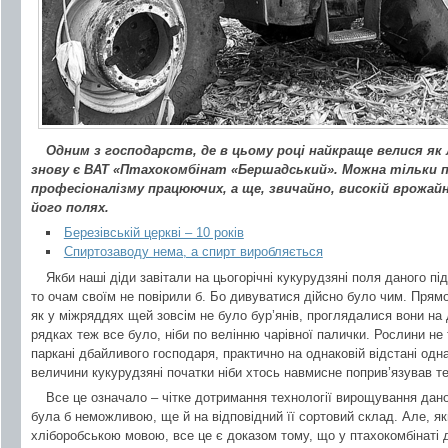
Одним з господарств, де в цьому році найкраще велися як л
знову є ВАТ «Птахокомбінат «Бершадський». Можна тільки п
професіоналізму працюючих, а ще, звичайно, високій врожай
його полях.
Березівській церкві – 10 років
Спиртозаводу нема, а спирт виробляється
Якби наші діди завітали на цьогорічні кукурудзяні поля даного пі
то очам своїм не повірили б. Бо дивуватися дійсно було чим. Прямол
як у міжряддях щей зовсім не було бур’янів, проглядалися вони на 
рядках теж все було, ніби по велінню чарівної палички. Рослини не
паркані дбайливого господаря, практично на однаковій відстані одн
величини кукурудзяні початки ніби хтось навмисне поприв’язував те
Все це означало – чітке дотримання технології вирощування дано
була б неможливою, ще й на відповідний її сортовий склад. Але,
хліборобською мовою, все це є доказом тому, що у птахокомбінаті 