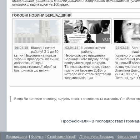
Краще стали працювати медичні установи. Відбудовано фельдшерські пункти
поліклініку, райлікарню на 100 ліжок.
ГОЛОВНІ НОВИНИ БЕРШАДЩИНИ
06.04.18
Шановні жителі
02.04.18
Шановні жителі
25.03.18
Берш
району! З 1 до 30
району!
відді
квітня Національна поліція
Неодноразово працівники
Головного упра
України проводить місячник
Бершадського відділу поліції
національної пол
добровільної здачі
повідомляли про шахраїв.
Вінницькій обла
незареєстрованої зброї та
Та, незважаючи на це, тільки
розшукується гр
боєприпасів до неї.»»
протягом березня 2018-го
Віталіївна Домо
четверо осіб стали жертвами
27.04.1996 р.н.,
зловмисників....»»
Поташні, вул. Ос
Якщо Ви виявили помилку, виділіть текст з помилкою та натисніть Ctrl+Enter щ
Професіонали - В господарствах і громад
Бершадщина
|
Форуми
|
Сторінками історії
|
Літературна Бершадь
|
Фотогалереї