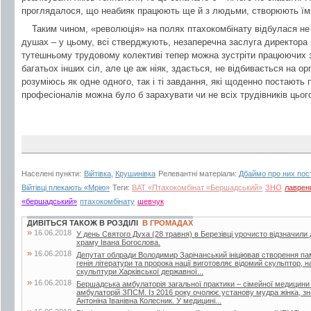
проглядалося, що неабияк працюють ще й з людьми, створюють їм н
Таким чином, «революція» на полях птахокомбінату відбулася не 
душах – у цьому, всі стверджують, незаперечна заслуга директора 
тутешньому трудовому колективі тепер можна зустріти працюючих
багатьох інших сіл, але це аж ніяк, здається, не відбивається на орг
розуміюсь як одне одного, так і ті завдання, які щоденно постають
професіоналів можна було б зарахувати чи не всіх трудівників цьог
Населені пункти:
Війтівка
,
Крушинівка
Релевантні матеріали:
Дбаймо про них пос
Війтівці плекають «Мрію»
Теги:
ВАТ «Птахокомбінат «Бершадський»
ЗНО
лаврен
«бершадський»
птахокомбінату
шевчук
ДИВІТЬСЯ ТАКОЖ В РОЗДІЛІ
В ГРОМАДАХ
»
16.06.2018
У день Святого Духа (28 травня) в Березівці урочисто відзначили
храму Івана Богослова.
»
16.06.2018
Депутат облради Володимир Зарічанський ініціював створення пам’я
генія літератури та пророка нації виготовляє відомий скульптор,
скульптури Харківської державної...
»
16.06.2018
Бершадська амбулаторія загальної практики – сімейної медицини
амбулаторій ЗПСМ. Із 2016 року очолює установу мудра жінка, зна
Антоніна Іванівна Колесник. У медицині...