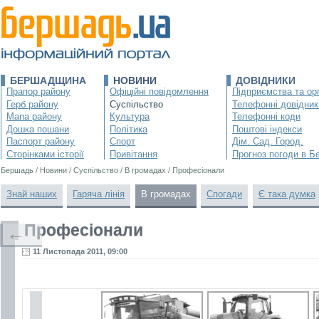
БЕРШАДЩИНА
НОВИНИ
ДОВІДНИКИ
Прапор району
Офіційні повідомлення
Підприємства та орг
Герб району
Суспільство
Телефонні довідник
Мапа району
Культура
Телефонні коди
Дошка пошани
Політика
Поштові індекси
Паспорт району
Спорт
Дім. Сад. Город.
Сторінками історії
Привітання
Прогноз погоди в Б
Бершадь
/
Новини
/
Суспільство
/
В громадах
/
Професіонали
Знай наших
Гаряча лінія
В громадах
Спогади
Є така думка
Професіонали
←
11 Листопада 2011, 09:00