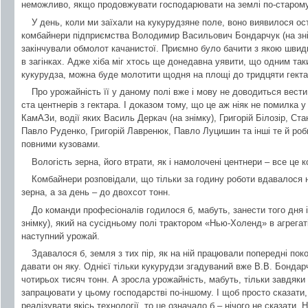
неможливо, якщо продовжувати господарювати на землі по-старому 
У день, коли ми заїхали на кукурудзяне поле, воно виявилося ост
комбайнери підприємства Володимир Васильович Бондарчук (на зні
закінчували обмолот качанистої. Приємно було бачити з якою швидк
в загінках. Адже хіба міг хтось ще донедавна уявити, що одним так
кукурудза, можна буде молотити щодня на площі до тридцяти гекта
Про урожайність її у даному полі вже і мову не доводиться вести
ста центнерів з гектара. І доказом тому, що це аж ніяк не помилка у
КамАЗи, водії яких Василь Деркач (на знімку), Григорій Білозір, С
Павло Руденко, Григорій Лавренюк, Павло Луцишин та інші те й роби
повними кузовами.
Вологість зерна, його втрати, як і намолочені центнери – все це
Комбайнери розповідали, що тільки за годину роботи вдавалося 
зерна, а за день – до двохсот тонн.
До команди професіоналів годилося б, мабуть, занести того дня 
знімку), який на сусідньому полі трактором «Нью-Холенд» в агрегат
наступний урожай.
Здавалося б, земля з тих пір, як на ній працювали попередні пок
давати он яку. Однієї тільки кукурудзи згадуваний вже В.В. Бонда
чотирьох тисяч тонн. А зросла урожайність, мабуть, тільки завдяк
запрацювати у цьому господарстві по-іншому. І щоб просто сказати
реалізувати якісь технології, то це означало б – нічого не сказати.