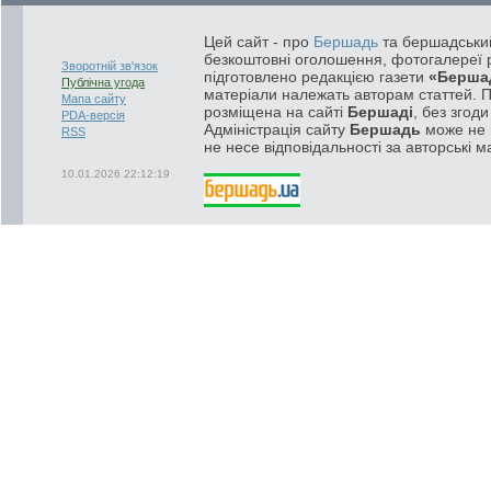
Цей сайт - про
Бершадь
та бершадський
безкоштовні оголошення, фотогалереї р
Зворотній зв'язок
підготовлено редакцією газети
«Берша
Публічна угода
матеріали належать авторам статтей. 
Мапа сайту
розміщена на сайті
Бершаді
, без згод
PDA-версія
Адміністрація сайту
Бершадь
може не п
RSS
не несе відповідальності за авторські м
10.01.2026 22:12:19