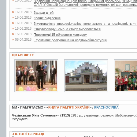
»
16.06.2018
Відділення невідкладної (екстреної) медичної допомоги (НЕМД) 
ОЛІЛ. У більшій його частині проведено ремонти, які ще тривають.
»
16.06.2018
Заради дітей
»
16.06.2018
Краще відділення
»
16.06.2018
Згуртованість, професіоналізм, колегіальність та послідовність – г
»
15.06.2018
Спиртозаводу нема, а спирт виробляється
»
15.06.2018
Переможці 15 обласного конкурсу
»
08.04.2018
Ефективне реагування на надзвичайні ситуації
ЦІКАВІ ФОТО
3 фото
6 фото
3 фото
МИ - ПАМ’ЯТАЄМО - «
КНИГА ПАМ’ЯТІ УКРАЇНИ
» /
КРАСНОСІЛКА
Чехівський Яків Семенович (1913)
1913 р., українець, селянин. Мобілізовани
Угорщина.
З ІСТОРІЇ БЕРШАДІ