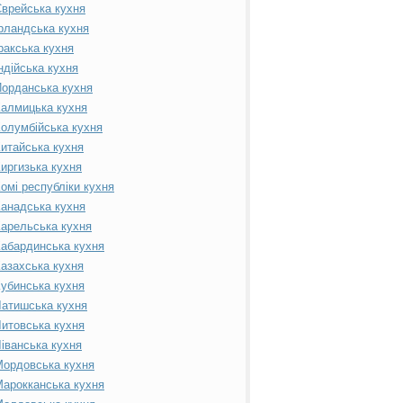
врейська кухня
рландська кухня
ракська кухня
ндійська кухня
орданська кухня
алмицька кухня
олумбійська кухня
итайська кухня
иргизька кухня
омі республіки кухня
анадська кухня
арельська кухня
абардинська кухня
азахська кухня
убинська кухня
атишська кухня
итовська кухня
іванська кухня
ордовська кухня
арокканська кухня