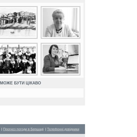
МОЖЕ БУТИ ЦІКАВО
|
Прогноз погоди в Бершаді
|
Телефонні довідники