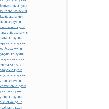
Молдавська кухня
ексиканська кухня
онгольська кухня
арійська кухня
імецька кухня
орвежська кухня
арагвайська кухня
ольська кухня
еруанська кухня
осійська кухня
умунська кухня
аудівська кухня
ирійська кухня
атарська кухня
аджикська кухня
урецька кухня
уркменська кухня
унісська кухня
увінська кухня
збекська кухня
країнська кухня