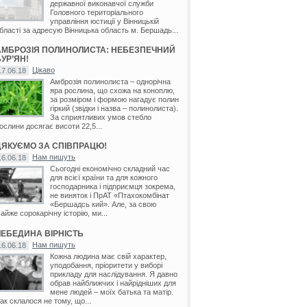
державної виконавчої служби
Головного територіального
управління юстиції у Вінницькій
бласті за адресую Вінницька область м. Бершадь...
АМБРОЗІЯ ПОЛИНОЛИСТА: НЕБЕЗПЕЧНИЙ
УР’ЯН!
Цікаво
17.06.18
Амброзія полинолиста – однорічна
яра рослина, що схожа на коноплю,
за розміром і формою нагадує полин
гіркий (звідки і назва – полинолиста).
За сприятливих умов стебло
ослини досягає висоти 22,5...
ДЯКУЄМО ЗА СПІВПРАЦЮ!
Нам пишуть
16.06.18
Сьогодні економічно складний час
для всієї країни та для кожного
господарника і підприємця зокрема,
не виняток і ПрАТ «Птахокомбінат
«Бершадсь кий». Але, за свою
айже сорокарічну історію, ми...
ЛЕБЕДИНА ВІРНІСТЬ
Нам пишуть
16.06.18
Кожна людина має свій характер,
уподобання, пріоритети у виборі
прикладу для наслідування. Я давно
обрав найближчих і найрідніших для
мене людей – моїх батька та матір.
ак склалося не тому, що...