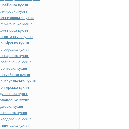
нглійська кухня
лжирська кухня
мериканська кухня
фриканська кухня
рмянська кухня
ргентинська кухня
ашкірська кухня
ілоруська кухня
олгарська кухня
разильська кухня
урятська кухня
ельгійська кухня
енесуельська кухня
енгерська кухня
рузинська кухня
оландська кухня
атська кухня
стонська кухня
квадорська кухня
гипетська кухня