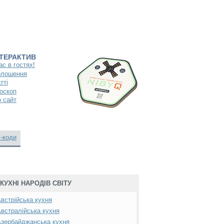
НТЕРАКТИВ
ас в гостях!
олошення
тті
оскоп
 сайт
-коди
КУХНІ НАРОДІВ СВІТУ
встрійська кухня
встралійська кухня
зербайджанська кухня