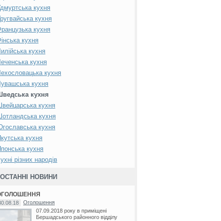
дмуртська кухня
ругвайська кухня
ранцузька кухня
інська кухня
илійська кухня
еченська кухня
ехословацька кухня
увашська кухня
Шведська кухня
вейцарська кухня
Шотландська кухня
гославська кухня
кутська кухня
понська кухня
ухні різних народів
ОСТАННІ НОВИНИ
ОГОЛОШЕННЯ
Оголошення
30.08.18
07.09.2018 року в приміщені
Бершадського районного відділу