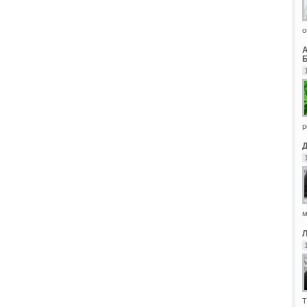
о
Б
р
м
Т