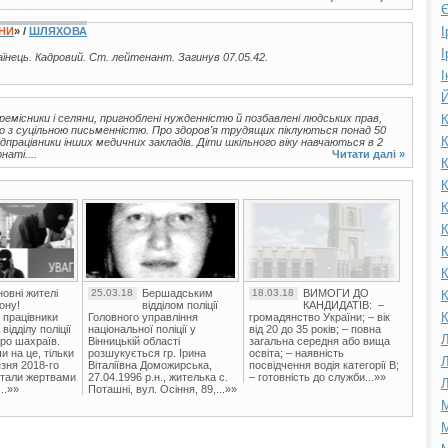
Є
І
ЇНИ
» /
ШЛЯХОВА
І
раїнець. Кадровий. Ст. лейтенант. Загинув 07.05.42.
І
Й
ремісники і селяни, пригноблені нужденністю й позбавлені людських прав,
К
о з суцільною письменністю. Про здоров'я трудящих піклуються понад 50
К
едпрацівники інших медичних закладів. Діти шкільного віку навчаються в 2
наті....
Читати далі »
К
К
К
К
К
К
овні жителі
25.03.18
Бершадським
18.03.18
ВИМОГИ ДО
К
ону!
відділом поліції
КАНДИДАТІВ: –
К
 працівники
Головного управління
громадянство України; – вік
ідділу поліції
національної поліції у
від 20 до 35 років; – повна
Л
ро шахраїв.
Вінницькій області
загальна середня або вища
и на це, тільки
розшукується гр. Ірина
освіта; – наявність
Л
зня 2018-го
Віталіївна Доможирська,
посвідчення водія категорії В;
стали жертвами
27.04.1996 р.н., жителька с.
– готовність до служби...»»
Л
..»»
Поташні, вул. Осіння, 89,...»»
М
М