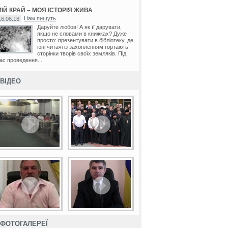
ІЙ КРАЙ – МОЯ ІСТОРІЯ ЖИВА
Нам пишуть
16.06.18
Даруйте любов! А як її дарувати,
якщо не словами в книжках? Дуже
просто: презентувати в бібліотеку, де
юні читачі із захопленням гортають
сторінки творів своїх земляків. Під
ас проведення...
ВІДЕО
ФОТОГАЛЕРЕЇ