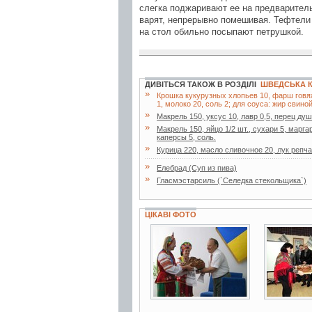
слегка поджаривают ее на предваритель
варят, непрерывно помешивая. Тефтели 
на стол обильно посыпают петрушкой.
ДИВІТЬСЯ ТАКОЖ В РОЗДІЛІ
ШВЕДСЬКА 
»
Крошка кукурузных хлопьев 10, фарш говяжи
1, молоко 20, соль 2; для соуса: жир свиной
»
Макрель 150, уксус 10, лавр 0,5, перец ду
»
Макрель 150, яйцо 1/2 шт., сухари 5, марга
каперсы 5, соль.
»
Курица 220, масло сливочное 20, лук репчат
»
Елебрад (Суп из пива)
»
Гласмэстарсиль (`Селедка стекольщика`)
ЦІКАВІ ФОТО
4 фото
2 фото