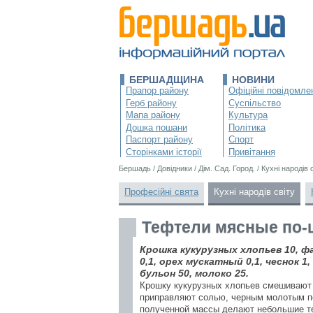
БЕРШАДЩИНА
НОВИНИ
Прапор району
Офіційні повідомле
Герб району
Суспільство
Мапа району
Культура
Дошка пошани
Політика
Паспорт району
Спорт
Сторінками історії
Привітання
Бершадь
/
Довідники
/
Дім. Сад. Город.
/
Кухні народів 
Професійні свята
Кухні народів світу
Тефтели мясные по-
Крошка кукурузных хлопьев 10, ф
0,1, орех мускатный 0,1, чеснок 1,
бульон 50, молоко 25.
Крошку кукурузных хлопьев смешивают 
приправляют солью, черным молотым п
полученной массы делают небольшие те