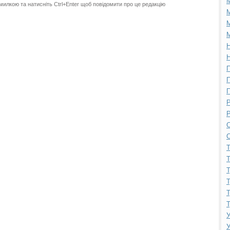
милкою та натисніть Ctrl+Enter щоб повідомити про це редакцію
М
М
М
Н
Н
П
П
П
Р
Р
С
С
Т
Т
Т
Т
Т
Т
У
У