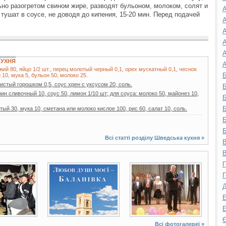
но разогретом свином жире, разводят бульоном, молоком, солят и
А
тушат в соусе, не доводя до кипения, 15-20 мин. Перед подачей
А
А
А
А
КУХНЯ
А
й 80, яйцо 1/2 шт., перец молотый черный 0,1, орех мускатный 0,1, чеснок
Б
 10, мука 5, бульон 50, молоко 25.
шистый горошком 0,5, соус хрен с уксусом 20, соль.
Б
рин сливочный 10, соус 50, лимон 1/10 шт; для соуса: молоко 50, майонез 10,
Б
Б
ый 30, мука 10, сметана или молоко кислое 100, рис 60, салат 10, соль.
Б
Б
Всі статті розділу
Шведська кухня
»
В
В
Г
4 фото
3 фото
Г
Д
Е
Е
Є
Всі фотогалереї »