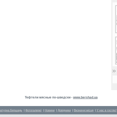
Тефтели мясные по-шведски -
www.bershad.ua
ратурна Бершадь
|
Фотогалереї
|
Новини
|
Довідники
|
Визначні місця
|
У нас в гостях!