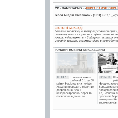
МИ - ПАМ’ЯТАЄМО - «
КНИГА ПАМ’ЯТІ УКРА
Гевел Андрій Степанович (1911)
1911 р., ук
З ІСТОРІЇ БЕРШАДІ
Колишнє містечко, в якому переважали дрібні 
перетворилося в сучасне соціалістичне міст
лікарів, які працюють у 2 лікарнях, а також м
середніх школах, восьмирічці та в школі-інтер
ГОЛОВНІ НОВИНИ БЕРШАДЩИНИ
06.04.18
Шановні жителі
02.04.18
Шан
району! З 1 до 30
рай
квітня Національна поліція
Неодноразово
України проводить місячник
Бершадського в
добровільної здачі
повідомляли п
незареєстрованої зброї та
Та, незважаюч
боєприпасів до неї.»»
протягом бере
четверо осіб 
зловмисників..