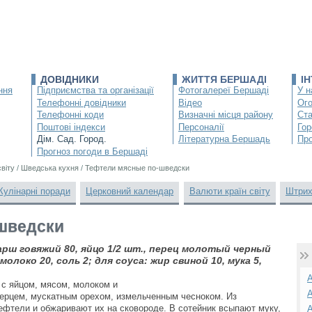
ДОВІДНИКИ
ЖИТТЯ БЕРШАДІ
І
ння
Підприємства та організації
Фотогалереї Бершаді
У н
Телефонні довідники
Відео
Ог
Телефонні коди
Визначні місця району
Ста
Поштові індекси
Персоналії
Гор
Дім. Сад. Город.
Літературна Бершадь
Про
Прогноз погоди в Бершаді
світу
/
Шведська кухня
/
Тефтели мясные по-шведски
Кулінарні поради
Церковний календар
Валюти країн світу
Штрих
шведски
арш говяжий 80, яйцо 1/2 шт., перец молотый черный
 молоко 20, соль 2; для соуса: жир свиной 10, мука 5,
А
с яйцом, мясом, молоком и
А
ерцем, мускатным орехом, измельченным чесноком. Из
фтели и обжаривают их на сковороде. В сотейник всыпают муку,
А