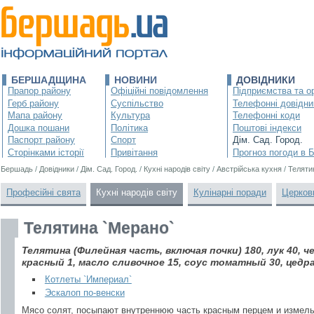
БЕРШАДЩИНА
НОВИНИ
ДОВІДНИКИ
Прапор району
Офіційні повідомлення
Підприємства та ор
Герб району
Суспільство
Телефонні довідни
Мапа району
Культура
Телефонні коди
Дошка пошани
Політика
Поштові індекси
Паспорт району
Спорт
Дім. Сад. Город.
Сторінками історії
Привітання
Прогноз погоди в 
Бершадь
/
Довідники
/
Дім. Сад. Город.
/
Кухні народів світу
/
Австрійська кухня
/
Теляти
Професійні свята
Кухні народів світу
Кулінарні поради
Церков
Телятина `Мерано`
Телятина (Филейная часть, включая почки) 180, лук 40, ч
красный 1, масло сливочное 15, соус томатный 30, цедра
Котлеты `Империал`
Эскалоп по-венски
Мясо солят, посыпают внутреннюю часть красным перцем и измел