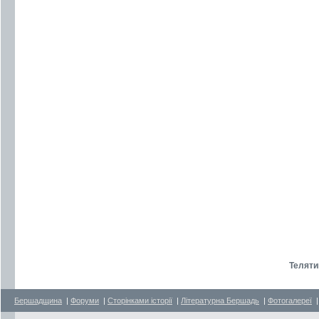
Теляти
Бершадщина
|
Форуми
|
Сторінками історії
|
Літературна Бершадь
|
Фотогалереї