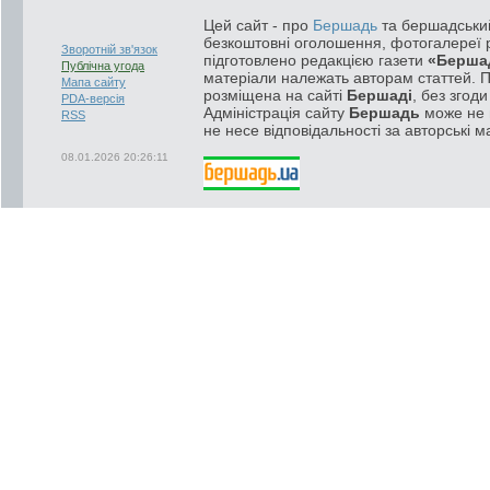
Цей сайт - про
Бершадь
та бершадський
безкоштовні оголошення, фотогалереї р
Зворотній зв'язок
підготовлено редакцією газети
«Берша
Публічна угода
матеріали належать авторам статтей. 
Мапа сайту
розміщена на сайті
Бершаді
, без згод
PDA-версія
Адміністрація сайту
Бершадь
може не п
RSS
не несе відповідальності за авторські м
08.01.2026 20:26:11