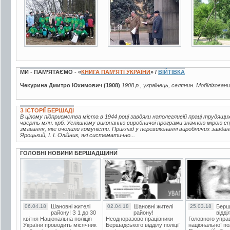
МИ - ПАМ’ЯТАЄМО - «
КНИГА ПАМ’ЯТІ УКРАЇНИ
» /
ВІЙТІВКА
Чекурина Дмитро Юхимович (1908)
1908 р., українець, селянин. Мобілізовани
З ІСТОРІЇ БЕРШАДІ
В цілому підприємства міста в 1944 році завдяки наполегливій праці трудящи
чверть млн. крб. Успішному виконанню виробничої програми значною мірою с
змагання, яке очолили комуністи. Приклад у перевиконанні виробничих завдань
Яроцький, І. І. Олійник, які систематично...
ГОЛОВНІ НОВИНИ БЕРШАДЩИНИ
06.04.18
Шановні жителі
02.04.18
Шановні жителі
25.03.18
Берш
району! З 1 до 30
району!
відді
квітня Національна поліція
Неодноразово працівники
Головного упра
України проводить місячник
Бершадського відділу поліції
національної пол