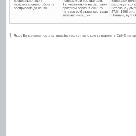
добровільної здачі
повідомляли про шахраїв.
Вінницькій обла
незареєстрованої зброї та
Та, незважаючи на це, тільки
розшукується гр
боєприпасів до неї.»»
протягом березня 2018-го
Віталіївна Домо
четверо осіб стали жертвами
27.04.1996 р.н.,
зловмисників....»»
Поташні, вул. Ос
Якщо Ви виявили помилку, виділіть текст з помилкою та натисніть Ctrl+Enter щ