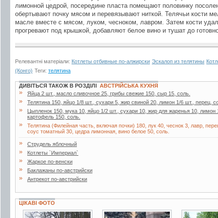
лимонной цедрой, посередине пласта помещают половинку посоленн
обертывают почку мясом и перевязывают ниткой. Телячьи кости ме
масле вместе с мясом, луком, чесноком, лавром. Затем кости уда
прогревают под крышкой, добавляют белое вино и тушат до готовно
Релевантні матеріали:
Котлеты отбивные по-алжирски
Эскалоп из телятины
Котл
(Конго)
Теги:
телятина
ДИВІТЬСЯ ТАКОЖ В РОЗДІЛІ
АВСТРІЙСЬКА КУХНЯ
»
Яйца 2 шт., масло сливочное 25, грибы свежие 150, сыр 15, соль.
»
Телятина 150, яйцо 1/8 шт., сухари 5, жир свиной 20, лимон 1/6 шт., перец, с
»
Цыпленок 150, мука 10, яйцо 1/2 шт., сухари 10, жир для жаренья 10, лимон 1
картофель 150, соль.
»
Телятина (Филейная часть, включая почки) 180, лук 40, чеснок 3, лавр, пер
соус томатный 30, цедра лимонная, вино белое 50, соль.
»
Струдель яблочный
»
Котлеты `Империал`
»
Жаркое по-венски
»
Баклажаны по-австрийски
»
Антрекот по-австрийски
ЦІКАВІ ФОТО
5 фото
3 фото
7 фото