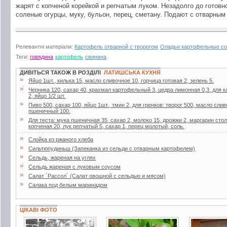
жарят с копченой корейкой и репчатым луком. Незадолго до готов
соленые огурцы, муку, бульон, перец, сметану. Подают с отварны
Релевантні матеріали:
Картофель отварной с творогом
Оладьи картофельные со
Теги:
говядина
картофель
свинина
ДИВІТЬСЯ ТАКОЖ В РОЗДІЛІ
ЛАТИШСЬКА КУХНЯ
»
Яйцо 1шт., килька 15, масло сливочное 10, горчица готовая 2, зелень 5.
»
Черника 120, сахар 40, крахмал картофельный 3, цедра лимонная 0,3, для к
2, яйцо 1/2 шт.
»
Пиво 500, сахар 100, яйцо 1шт., тмин 2, для гренков: творог 500, масло слив
пшеничный 100.
»
Для теста: мука пшеничная 35, сахар 2, молоко 15, дрожжи 2, маргарин столо
копченая 20, лук репчатый 5, сахар 1, перец молотый, соль.
»
Слойка из ржаного хлеба
»
Сильтюпудиньш (Запеканка из сельди с отварным картофелем)
»
Сельдь, жареная на углях
»
Сельдь жареная с луковым соусом
»
Салат `Рассол` (Салат овощной с сельдью и мясом)
»
Салака под белым маринадом
ЦІКАВІ ФОТО
6 фото
48 фото
4 фото