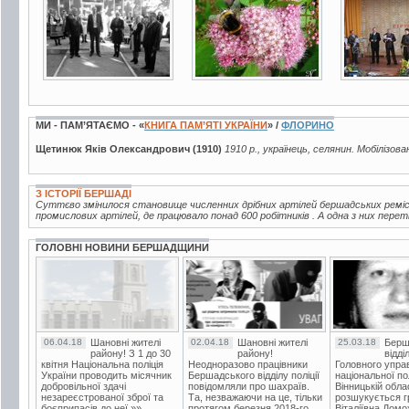
МИ - ПАМ’ЯТАЄМО - «
КНИГА ПАМ’ЯТІ УКРАЇНИ
» /
ФЛОРИНО
Щетинюк Яків Олександрович (1910)
1910 р., українець, селянин. Мобілізова
З ІСТОРІЇ БЕРШАДІ
Суттєво змінилося становище численних дрібних артілей бершадських ремісни
промислових артілей, де працювало понад 600 робітників . А одна з них пере
ГОЛОВНІ НОВИНИ БЕРШАДЩИНИ
06.04.18
Шановні жителі
02.04.18
Шановні жителі
25.03.18
Берш
району! З 1 до 30
району!
відді
квітня Національна поліція
Неодноразово працівники
Головного упра
України проводить місячник
Бершадського відділу поліції
національної пол
добровільної здачі
повідомляли про шахраїв.
Вінницькій обла
незареєстрованої зброї та
Та, незважаючи на це, тільки
розшукується гр
боєприпасів до неї.»»
протягом березня 2018-го
Віталіївна Домо