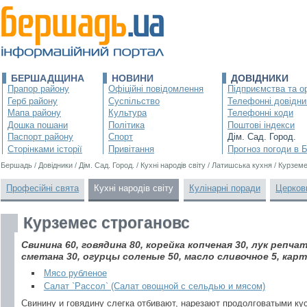
БЕРШАДЩИНА
НОВИНИ
ДОВІДНИКИ
Прапор району
Офіційні повідомлення
Підприємства та ор
Герб району
Суспільство
Телефонні довідни
Мапа району
Культура
Телефонні коди
Дошка пошани
Політика
Поштові індекси
Паспорт району
Спорт
Дім. Сад. Город.
Сторінками історії
Привітання
Прогноз погоди в 
Бершадь
/
Довідники
/
Дім. Сад. Город.
/
Кухні народів світу
/
Латишська кухня
/
Курземе
Професійні свята
Кухні народів світу
Кулінарні поради
Церков
Курземес строгановс
Свинина 60, говядина 80, корейка копченая 30, лук репча
сметана 30, огурцы соленые 50, масло сливочное 5, карт
Мясо рубленое
Салат `Рассол` (Салат овощной с сельдью и мясом)
Свинину и говядину слегка отбивают, нарезают продолговатыми ку