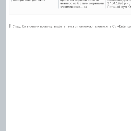
четверо осіб стали жертвами
27.04.1996 р.н.,
зловмисників....»»
Поташні, вул. Ос
Якщо Ви виявили помилку, виділіть текст з помилкою та натисніть Ctrl+Enter щ