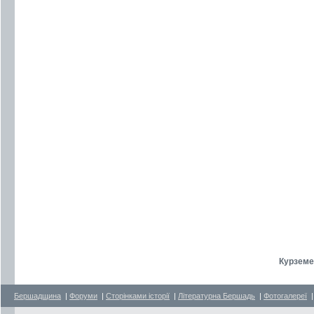
Курземе
Бершадщина
|
Форуми
|
Сторінками історії
|
Літературна Бершадь
|
Фотогалереї