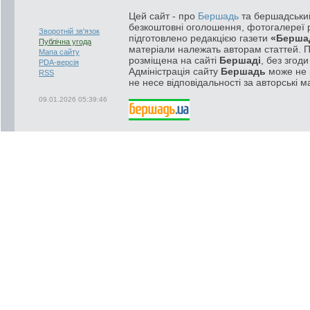
Цей сайт - про
Бершадь
та бершадський
безкоштовні оголошення, фотогалереї р
Зворотній зв'язок
підготовлено редакцією газети
«Берша
Публічна угода
матеріали належать авторам статтей. 
Мапа сайту
розміщена на сайті
Бершаді
, без згод
PDA-версія
Адміністрація сайту
Бершадь
може не п
RSS
не несе відповідальності за авторські м
09.01.2026 05:39:46