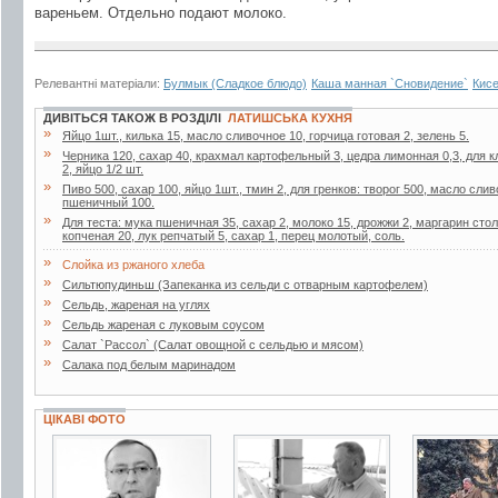
вареньем. Отдельно подают молоко.
Релевантні матеріали:
Булмык (Сладкое блюдо)
Каша манная `Сновидение`
Кисе
ДИВІТЬСЯ ТАКОЖ В РОЗДІЛІ
ЛАТИШСЬКА КУХНЯ
»
Яйцо 1шт., килька 15, масло сливочное 10, горчица готовая 2, зелень 5.
»
Черника 120, сахар 40, крахмал картофельный 3, цедра лимонная 0,3, для к
2, яйцо 1/2 шт.
»
Пиво 500, сахар 100, яйцо 1шт., тмин 2, для гренков: творог 500, масло слив
пшеничный 100.
»
Для теста: мука пшеничная 35, сахар 2, молоко 15, дрожжи 2, маргарин столо
копченая 20, лук репчатый 5, сахар 1, перец молотый, соль.
»
Слойка из ржаного хлеба
»
Сильтюпудиньш (Запеканка из сельди с отварным картофелем)
»
Сельдь, жареная на углях
»
Сельдь жареная с луковым соусом
»
Салат `Рассол` (Салат овощной с сельдью и мясом)
»
Салака под белым маринадом
ЦІКАВІ ФОТО
6 фото
4 фото
3 фото