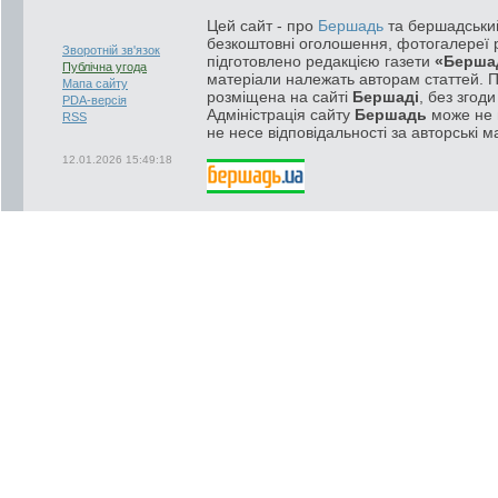
Цей сайт - про
Бершадь
та бершадський
безкоштовні оголошення, фотогалереї р
Зворотній зв'язок
підготовлено редакцією газети
«Берша
Публічна угода
матеріали належать авторам статтей. 
Мапа сайту
розміщена на сайті
Бершаді
, без згод
PDA-версія
Адміністрація сайту
Бершадь
може не п
RSS
не несе відповідальності за авторські м
12.01.2026 15:49:18