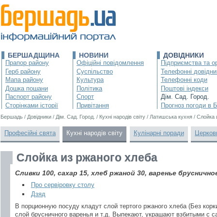
БЕРШАДЩИНА
НОВИНИ
ДОВІДНИКИ
Прапор району
Офіційні повідомлення
Підприємства та ор
Герб району
Суспільство
Телефонні довідни
Мапа району
Культура
Телефонні коди
Дошка пошани
Політика
Поштові індекси
Паспорт району
Спорт
Дім. Сад. Город.
Сторінками історії
Привітання
Прогноз погоди в 
Бершадь
/
Довідники
/
Дім. Сад. Город.
/
Кухні народів світу
/
Латишська кухня
/
Слойка 
Професійні свята
Кухні народів світу
Кулінарні поради
Церков
Слойка из ржаного хлеба
Сливки 100, сахар 15, хлеб ржаной 30, варенье брусничное
Про сервіровку столу
Дзяд
В порционную посуду кладут слой тертого ржаного хлеба (Без корки
слой брусничного варенья и т.д. Выпекают, украшают взбитыми с 