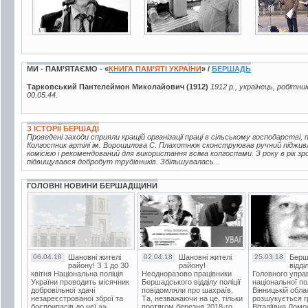
МИ - ПАМ’ЯТАЄМО - «
КНИГА ПАМ’ЯТІ УКРАЇНИ
» /
БЕРШАДЬ
Тарковський Пантелеймон Миколайович (1912)
1912 р., українець, робітни
00.05.44.
З ІСТОРІЇ БЕРШАДІ
Проведені заходи сприяли кращій організації праці в сільському господарстві, 
Колгоспник артілі ім. Ворошилова С. Плахотнюк сконструював ручний піджив
комісією і рекомендований для використання всіма колгоспами. З року в рік з
підвищувався добробут трудівників. Збільшувалась...
ГОЛОВНІ НОВИНИ БЕРШАДЩИНИ
06.04.18
Шановні жителі
02.04.18
Шановні жителі
25.03.18
Берш
району! З 1 до 30
району!
відді
квітня Національна поліція
Неодноразово працівники
Головного упра
України проводить місячник
Бершадського відділу поліції
національної пол
добровільної здачі
повідомляли про шахраїв.
Вінницькій обла
незареєстрованої зброї та
Та, незважаючи на це, тільки
розшукується гр
боєприпасів до неї.»»
протягом березня 2018-го
Віталіївна Домо