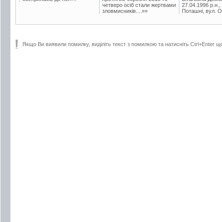
четверо осіб стали жертвами
27.04.1996 р.н.,
зловмисників....»»
Поташні, вул. Ос
Якщо Ви виявили помилку, виділіть текст з помилкою та натисніть Ctrl+Enter щ