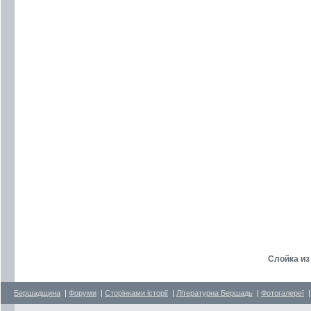
Слойка из
Бершадщина
|
Форуми
|
Сторінками історії
|
Літературна Бершадь
|
Фотогалереї