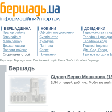
БЕРШАДЩИНА
НОВИНИ
ДОВІДНИКИ
Прапор району
Офіційні повідомлення
Підприємства та ор
Герб району
Суспільство
Телефонні довідни
Мапа району
Культура
Телефонні коди
Дошка пошани
Політика
Поштові індекси
Паспорт району
Спорт
Дім. Сад. Город.
Сторінками історії
Привітання
Прогноз погоди в 
Бершадь
/
Бершадщина
/
Сторінками історії
/
Книга Пам’яті України
/
Бершадь
Бершадь
Сідлер Берко Мошкович (1
1894 р., єврей, робітник. Мобілізований