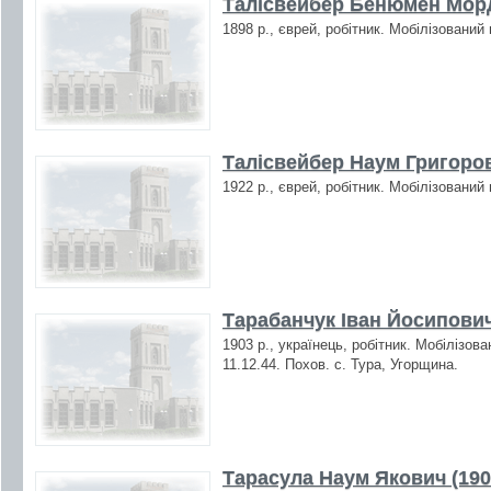
Талісвейбер Бенюмен Морд
1898 р., єврей, робітник. Мобілізований
Талісвейбер Наум Григоров
1922 р., єврей, робітник. Мобілізований
Тарабанчук Іван Йосипович
1903 р., українець, робітник. Мобілізов
11.12.44. Похов. с. Тура, Угорщина.
Тарасула Наум Якович (190