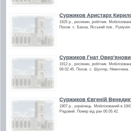
Суржиков Аристарх Кирило
1925 р., росіянин, робітник. Мобілізова
Похов. с. Бахна, Ясський пов., Румунія.
Суржиков Гнат Овер'янович
1912 р., росіянин, робітник. Мобілізова
09.02.45. Похов. с. Шунтер, Німеччина.
Суржиков Євгеній Венедикт
1907 р., українець. Мобілізований в 19
Рядовий. Помер від ран 00.05.42.