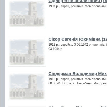
Сідлер Яків Зейликович (19
1907 р., єврей, робітник. Мобілізований
Сікор Євгенія Юхимівна (1
1912 р., єврейка. З 08.1942 р. член під
03.1944 р.
Сіндерман Володимир Миха
1912 р., єврей, робітник. Мобілізований
08.06.44. Похов. с. Таксобени, Молдова