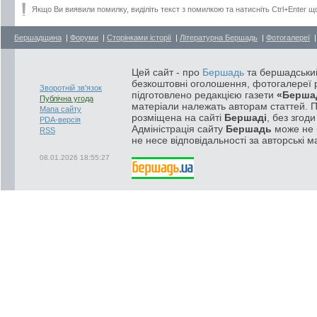
Якщо Ви виявили помилку, виділіть текст з помилкою та натисніть Ctrl+Enter щ
Бершадщина
|
Форуми
|
Сторінками історії
|
Літературна Бершадь
|
Фотогалереї
Цей сайт - про
Бершадь
та бершадський
безкоштовні оголошення, фотогалереї р
Зворотній зв'язок
підготовлено редакцією газети
«Берша
Публічна угода
матеріали належать авторам статтей. 
Мапа сайту
розміщена на сайті
Бершаді
, без згод
PDA-версія
Адміністрація сайту
Бершадь
може не п
RSS
не несе відповідальності за авторські м
08.01.2026 18:55:27