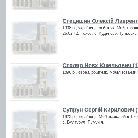
Стецишин Олексій Лавренті
1908 р., українець, робітник. Мобілізов
26.02.42. Похов. с. Кудиново, Тульська 
Столяр Ноєх Юкельович (1
1896 р., єврей, робітник. Мобілізований
Супрун Сергій Кирилович (
1923 р., українець. Мобілізований в 194
с. Вултурул, Румунія.