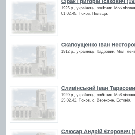
Сірак Григорій Ісакович (19
1925 р., українець, робітник. Мобілізов
01.02.45. Похов. Польща.
Скапоущенко Іван Несторов
1912 р., українець. Кадровий. Мол. лейт
Сливінський Іван Тарасови
1920 р., українець, робітник. Мобілізов
25.02.42. Похов. с. Вереконе, Естонія.
Слюсар Андрій Єгорович (