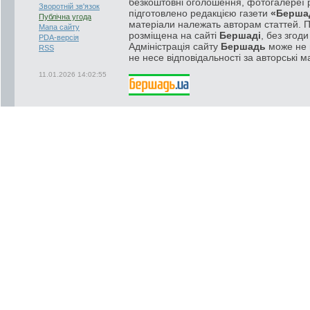
безкоштовні оголошення, фотогалереї р
Зворотній зв'язок
підготовлено редакцією газети
«Берша
Публічна угода
матеріали належать авторам статтей. 
Мапа сайту
розміщена на сайті
Бершаді
, без згод
PDA-версія
Адміністрація сайту
Бершадь
може не п
RSS
не несе відповідальності за авторські м
11.01.2026 14:02:55