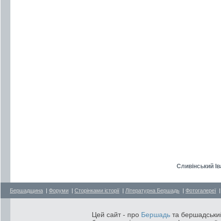
Сливінський Ів
Бершадщина
|
Форуми
|
Сторінками історії
|
Літературна Бершадь
|
Фотогалереї
Цей сайт - про
Бершадь
та бершадський