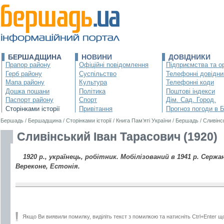
БЕРШАДЩИНА
НОВИНИ
ДОВІДНИКИ
Прапор району
Офіційні повідомлення
Підприємства та ор
Герб району
Суспільство
Телефонні довідни
Мапа району
Культура
Телефонні коди
Дошка пошани
Політика
Поштові індекси
Паспорт району
Спорт
Дім. Сад. Город.
Сторінками історії
Привітання
Прогноз погоди в 
Бершадь
/
Бершадщина
/
Сторінками історії
/
Книга Пам’яті України
/
Бершадь
/
Сливінс
Сливінський Іван Тарасович (1920)
1920 р., українець, робітник. Мобілізований в 1941 р. Сержан
Вереконе, Естонія.
Якщо Ви виявили помилку, виділіть текст з помилкою та натисніть Ctrl+Enter щ