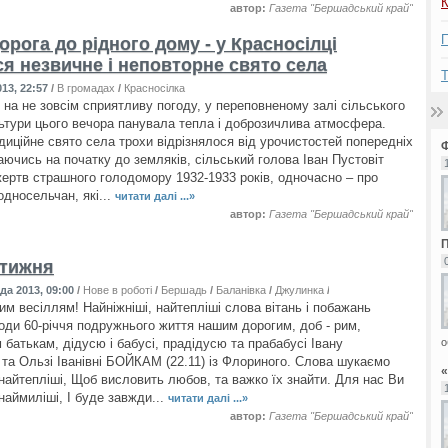
К
автор:
Газета "Бершадський край"
П
орога до рідного дому - у Красносілці
ся незвичне і неповторне свято села
Т
13, 22:57
/
В громадах
/
Красносілка
на не зовсім сприятливу погоду, у переповненому залі сільського
ьтури цього вечора панувала тепла і доброзичлива атмосфера.
диційне свято села трохи відрізнялося від урочистостей попередніх
аючись на початку до земляків, сільський голова Іван Пустовіт
жертв страшного голодомору 1932-1933 років, одночасно – про
односельчан, які...
читати далі ...»
автор:
Газета "Бершадський край"
П
 тижня
да 2013, 09:00
/
Нове в роботі
/
Бершадь
/
Баланівка
/
Джулинка
/
Дяківка
/
Красносілка
им весіллям! Найніжніші, найтепліші слова вітань і побажань
оди 60-річчя подружнього життя нашим дорогим, доб - рим,
о
 батькам, дідусю і бабусі, прадідусю та прабабусі Івану
та Ользі Іванівні БОЙКАМ (22.11) із Флориного. Слова шукаємо
«
найтепліші, Щоб висловить любов, та важко їх знайти. Для нас Ви
наймиліші, І буде завжди...
читати далі ...»
автор:
Газета "Бершадський край"