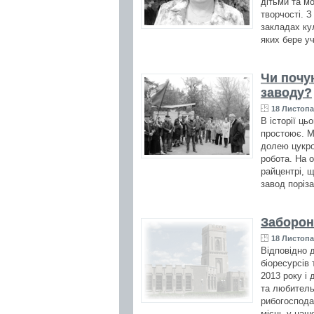
дітьми та м
творчості. 
закладах ку
яких бере уч
Чи почу
заводу?
18 Листопа
В історії ць
простоює. М
долею цукро
робота. На 
райцентрі, 
завод поріза
Заборон
18 Листопа
Відповідно 
біоресурсів
2013 року і
та любитель
рибогоспода
місць у нашо