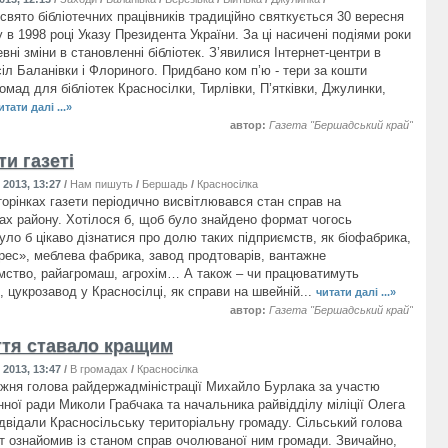
свято бібліотечних працівників традиційно святкується 30 вересня
 в 1998 році Указу Президента України. За ці насичені подіями роки
вні зміни в становленні бібліотек. З’явилися Інтернет-центри в
сіл Баланівки і Флориного. Придбано ком п’ю - тери за кошти
омад для бібліотек Красносілки, Тирлівки, П’ятківки, Джулинки,
итати далі ...»
автор:
Газета "Бершадський край"
и газеті
2013, 13:27
/
Нам пишуть
/
Бершадь
/
Красносілка
торінках газети періодично висвітлювався стан справ на
ах району. Хотілося б, щоб було знайдено формат чогось
уло б цікаво дізнатися про долю таких підприємств, як біофабрика,
рес», меблева фабрика, завод продтоварів, вантажне
мство, райагромаш, агрохім… А також – чи працюватимуть
 цукрозавод у Красносілці, як справи на швейній...
читати далі ...»
автор:
Газета "Бершадський край"
тя ставало кращим
2013, 13:47
/
В громадах
/
Красносілка
жня голова райдержадміністрації Михайло Бурлака за участю
нної ради Миколи Грабчака та начальника райвідділу міліції Олега
двідали Красносільську територіальну громаду. Сільський голова
іт ознайомив із станом справ очолюваної ним громади. Звичайно,