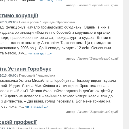
читати далі ...»
автор:
Газета "Бершадський край"
тимо корупції!
2013, 09:00
/
Нове в роботі
/
Бершадь
/
Красносілка
аді функціонує чимало громадських об’єднань. Одним із них є
адська організація «Комітет по боротьбі з корупцією в органах
лади, правоохоронних органах, прокуратурі та судах». Днями я
ася з головою комітету Анатолієм Тарковським. Ця громадська
заснована у 2006 році. До її складу входять 12 осіб. Основними
та метою, яку...
читати далі ...»
автор:
Газета "Бершадський край"
іта Устини Горобчук
2013, 09:00
/
Персоналії
/
Красносілка
асносілки Устина Михайлівна Горобчук на Покрову відсвяткувала
вілей. Родом Устина Михайлівна з Літинщини. Зростала вона в
 селянській сім’ї. Устина була наймолодшою із дев’ятьох дітей у
ся їй довго не довелося – закінчила всього чотири класи, тож до
 з дитинства. – Дві війни, голод пережила, Бог мене тримає на
е ювілярка. –...
читати далі ...»
автор:
Газета "Бершадський край"
своїй професії
013, 12:13
/
Заходи
/
Баланівка
/
Березівка
/
Війтівка
/
Джулинка
/
Красносілка
/
Лугова
/