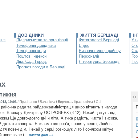
ДОВІДНИКИ
ЖИТТЯ БЕРШАДІ
І
ння
Підприємства та організації
Фотогалереї Бершаді
У н
Телефонні довідники
Відео
Ог
Телефонні коди
Визначні місця району
Ста
Поштові індекси
Персоналії
Гор
Дім. Сад. Город.
Літературна Бершадь
Про
Прогноз погоди в Бершаді
ах
 тижня
013, 19:03
/
Привітання
/
Баланівка
/
Бирлівка
/
Красносілка
/
Осіївка
/
Тирлівка
/
Устя
/
районна рада та райдержадміністрація щиро вітають з нагоди
П
лею Варвару Дмитрівну ОСТРОВЕРХ (8.12). Нехай цвітуть під
ким Ще довго-довго дні й літа, А тиха радість, чиста і висока,
К
 до хати заверта. Бажаємо здоров’я, сонця у зеніті, Любові,
В
стя повен дім. Нехай у серці розкошує літо І соняхом квітує
С
 повсякчас і...
читати далі ...»