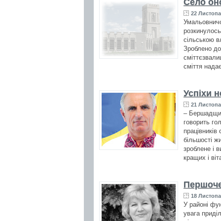
Село он
22 Листопа
Умальовничо
розкинулось 
сільською в
Зроблено до
сміттєзвали
сміття нада
Успіхи н
21 Листопа
– Бершадщин
говорить го
працівників
більшості ж
зроблене і 
кращих і ві
Першоче
18 Листопа
У районі фу
увага приділ