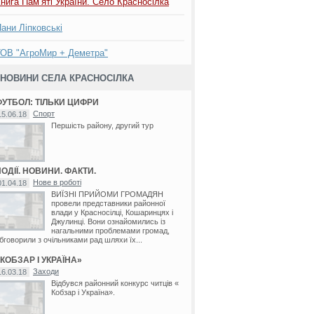
нига Пам’яті України. Село Красносілка
ани Ліпковські
ОВ "АгроМир + Деметра"
НОВИНИ СЕЛА КРАСНОСІЛКА
ФУТБОЛ: ТІЛЬКИ ЦИФРИ
Спорт
15.06.18
Першість району, другий тур
ОДІЇ. НОВИНИ. ФАКТИ.
Нове в роботі
01.04.18
ВИЇЗНІ ПРИЙОМИ ГРОМАДЯН
провели представники районної
/
Крушинівка
/
Маньківка
/
Флорино
влади у Красносілці, Кошаринцях і
Джулинці. Вони ознайомились із
нагальними проблемами громад,
бговорили з очільниками рад шляхи їх...
КОБЗАР І УКРАЇНА»
Заходи
16.03.18
Відбувся районний конкурс читців «
Кобзар і Україна».