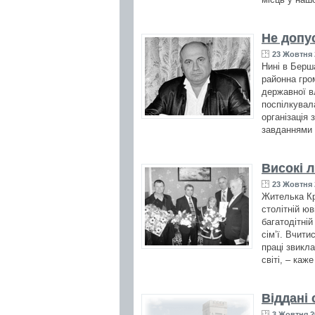
Не допус
23 Жовтня 
Нині в Берш
районна гром
державної в
поспілкувал
організація 
завданнями 
Високі л
23 Жовтня 
Жителька Кр
столітній ю
багатодітній
сім’ї. Вчити
праці звикла
світі, – каж
Віддані 
3 Жовтня 2