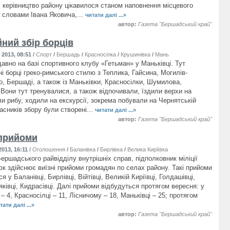
 керівництво району цікавилося станом наповнення місцевого
 словами Івана Яковича,...
читати далі ...»
автор:
Газета "Бершадський край"
йний збір борців
2013, 08:51
/
Спорт
/
Бершадь
/
Красносілка
/
Крушинівка
/
Маньківка
авно на базі спортивного клубу «Гетьман» у Маньківці. Тут
і борці греко-римського стилю з Теплика, Гайсина, Могилів-
о, Бершаді, а також із Маньківки, Красносілки, Шумилова,
 Вони тут тренувалися, а також відпочивали, їздили верхи на
ли рибу, ходили на екскурсії, зокрема побували на Чернятській
асників збору були створені...
читати далі ...»
автор:
Газета "Бершадський край"
 прийоми
013, 16:11
/
Оголошення
/
Баланівка
/
Бирлівка
/
Велика Киріївка
/
Війтівка
/
Голдашівка
ершадського райвідділу внутрішніх справ, підполковник міліції
к здійснює виїзні прийоми громадян по селах району. Такі прийоми
я у Баланівці, Бирлівці, Війтівці, Великій Киріївці, Голдашівці,
ківці, Кидрасівці. Далі прийоми відбудуться протягом вересня: у
 4, Красносілці – 11, Лісничому – 18, Маньківці – 25; протягом
тати далі ...»
автор:
Газета "Бершадський край"