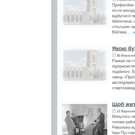
Професійне 
після виходу
відбулися пе
бібліотеках 
сільських гр
Війтівки....
ч
Якою бут
30 Вересня 
Раніше на с
підприємств
подібного. Б
завод «Прог
автопідприє
спиртозавод,
Щоб жит
23 Вересня 
Минулого ти
голови райо
Революка ві
Іван Пустов