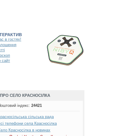
НТЕРАКТИВ
ас в гостях!
олошення
тті
оскоп
 сайт
ПРО СЕЛО КРАСНОСІЛКА
Флорино
/
Чернятка
оштовий індекс
:
24421
расносільська сільська рада
сі телефони села Красносілка
ело Красносілка в новинах