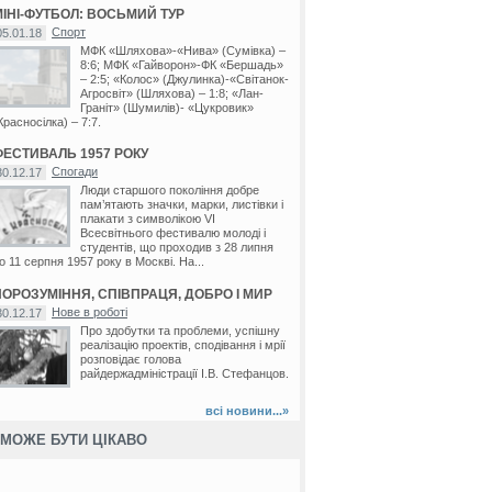
МІНІ-ФУТБОЛ: ВОСЬМИЙ ТУР
Спорт
05.01.18
МФК «Шляхова»-«Нива» (Сумівка) –
8:6; МФК «Гайворон»-ФК «Бершадь»
– 2:5; «Колос» (Джулинка)-«Світанок-
Агросвіт» (Шляхова) – 1:8; «Лан-
Граніт» (Шумилів)- «Цукровик»
Красносілка) – 7:7.
ФЕСТИВАЛЬ 1957 РОКУ
Спогади
30.12.17
Люди старшого покоління добре
пам’ятають значки, марки, листівки і
плакати з символікою VI
Всесвітнього фестивалю молоді і
студентів, що проходив з 28 липня
о 11 серпня 1957 року в Москві. На...
ПОРОЗУМІННЯ, СПІВПРАЦЯ, ДОБРО І МИР
Нове в роботі
30.12.17
Про здобутки та проблеми, успішну
реалізацію проектів, сподівання і мрії
розповідає голова
райдержадміністрації І.В. Стефанцов.
всі новини...»
МОЖЕ БУТИ ЦІКАВО