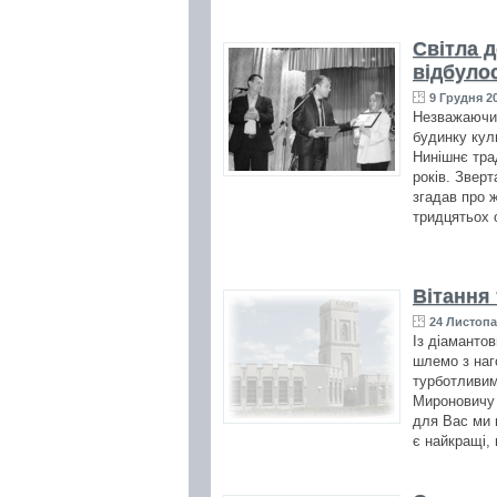
Світла д
відбуло
9 Грудня 20
Незважаючи 
будинку кул
Нинішнє тра
років. Зверт
згадав про 
тридцятьох 
Вітання
24 Листопа
Із діамантов
шлемо з наг
турботливим
Мироновичу 
для Вас ми 
є найкращі, 