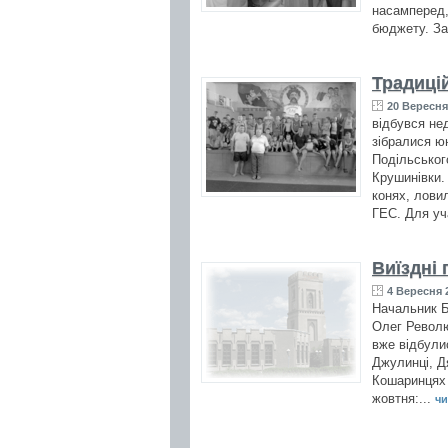
насамперед,
бюджету. За
Традиці
20 Вересня 
відбувся нед
зібралися юн
Подільськог
Крушинівки.
конях, лови
ГЕС. Для уч
Виїздні
4 Вересня 2
Начальник Б
Олег Револю
вже відбулис
Джулинці, Дя
Кошаринцях –
жовтня:...
чи