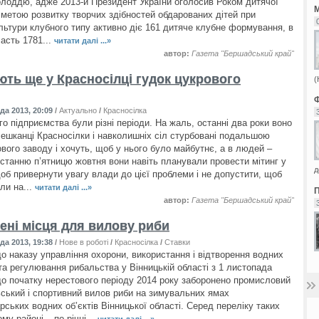
олоддю, адже 2013-й Президент України оголосив Роком дитячої
З метою розвитку творчих здібностей обдарованих дітей при
льтури клубного типу активно діє 161 дитяче клубне формування, в
асть 1781...
читати далі ...»
автор:
Газета "Бершадський край"
ють ще у Красносілці гудок цукрового
(
да 2013, 20:09
/
Актуально
/
Красносілка
ого підприємства були різні періоди. На жаль, останні два роки воно
ешканці Красносілки і навколишніх сіл стурбовані подальшою
вого заводу і хочуть, щоб у нього було майбутнє, а в людей –
останню п’ятницю жовтня вони навіть планували провести мітинг у
д
щоб привернути увагу влади до цієї проблеми і не допустити, щоб
ли на...
читати далі ...»
автор:
Газета "Бершадський край"
ені місця для вилову риби
да 2013, 19:38
/
Нове в роботі
/
Красносілка
/
Ставки
до наказу управління охорони, використання і відтворення водних
 та регулювання рибальства у Вінницькій області з 1 листопада
 до початку нерестового періоду 2014 року заборонено промисловий
ський і спортивний вилов риби на зимувальних ямах
рських водних об’єктів Вінницької області. Серед переліку таких
му районі – по річці...