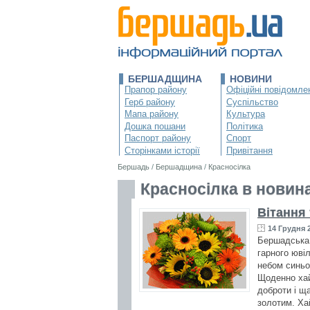
БЕРШАДЩИНА
НОВИНИ
Прапор району
Офіційні повідомле
Герб району
Суспільство
Мапа району
Культура
Дошка пошани
Політика
Паспорт району
Спорт
Сторінками історії
Привітання
Бершадь
/
Бершадщина
/
Красносілка
Красносілка в новин
Вітання
14 Грудня 2
Бершадська 
гарного юві
небом синьоо
Щоденно хай
доброти і ща
золотим. Хай