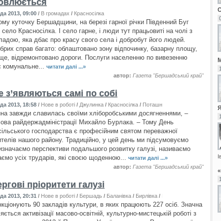
овлюється
да 2013, 09:00
/
В громадах
/
Красносілка
му куточку Бершадщини, на березі гарної річки Південний Буг
село Красносілка. І село гарне, і люди тут працьовиті на чолі з
ладою, яка дбає про красу свого села і добробут його людей.
брих справ багато: облаштовано зону відпочинку, базарну площу,
ще, відремонтовано дороги. Послуги населенню по вивезенню
М
є комунальне...
читати далі ...»
автор:
Газета "Бершадський край"
е з’являються самі по собі
да 2013, 18:58
/
Нове в роботі
/
Джулинка
/
Красносілка
/
Поташня
/
Устя
а завжди славилась своїми хліборобськими досягненнями, –
лова райдержадміністрації Михайло Бурлака. – Тому День
 сільського господарства є професійним святом переважної
ителів нашого району. Традиційно, у цей день ми підсумовуємо
визначаємо перспективи подальшого розвитку галузі, називаємо
І
таємо усіх трударів, які своєю щоденною...
читати далі ...»
автор:
Газета "Бершадський край"
ргові пріоритети галузі
да 2013, 20:31
/
Нове в роботі
/
Бершадь
/
Баланівка
/
Бирлівка
/
Велика Киріївка
/
Війтів
нкціонують 90 закладів культури, в яких працюють 227 осіб. Значна
яється активізації масово-освітній, культурно-мистецькій роботі з