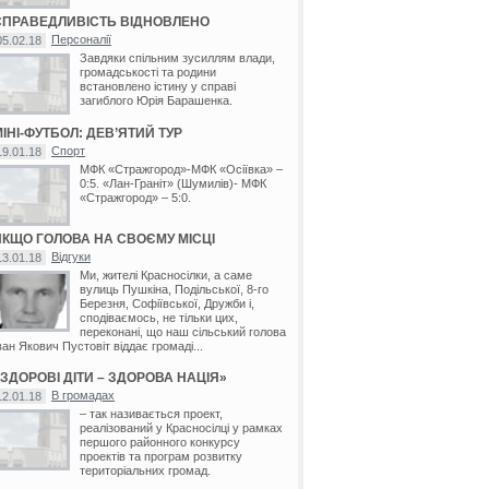
СПРАВЕДЛИВІСТЬ ВІДНОВЛЕНО
Персоналії
05.02.18
Завдяки спільним зусиллям влади,
громадськості та родини
встановлено істину у справі
загиблого Юрія Барашенка.
ІНІ-ФУТБОЛ: ДЕВ’ЯТИЙ ТУР
Спорт
19.01.18
МФК «Стражгород»-МФК «Осіївка» –
0:5. «Лан-Граніт» (Шумилів)- МФК
«Стражгород» – 5:0.
ЯКЩО ГОЛОВА НА СВОЄМУ МІСЦІ
Відгуки
13.01.18
Ми, жителі Красносілки, а саме
вулиць Пушкіна, Подільської, 8-го
Березня, Софіївської, Дружби і,
сподіваємось, не тільки цих,
переконані, що наш сільський голова
ван Якович Пустовіт віддає громаді...
«ЗДОРОВІ ДІТИ – ЗДОРОВА НАЦІЯ»
В громадах
12.01.18
– так називається проект,
реалізований у Красносілці у рамках
ка
/
Глинське
/
Джулинка
/
Дяківка
/
Красносілка
/
Лісниче
/
М'якохід
/
Осіївка
/
Серединка
першого районного конкурсу
проектів та програм розвитку
територіальних громад.