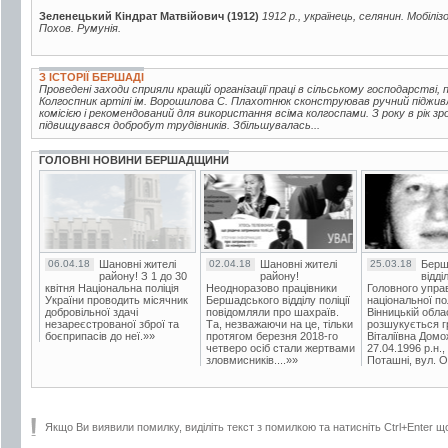
Зеленецький Кіндрат Матвійович (1912)
1912 р., українець, селянин. Мобіліз
Похов. Румунія.
З ІСТОРІЇ БЕРШАДІ
Проведені заходи сприяли кращій організації праці в сільському господарстві, 
Колгоспник артілі ім. Ворошилова С. Плахотнюк сконструював ручний піджив
комісією і рекомендований для використання всіма колгоспами. З року в рік з
підвищувався добробут трудівників. Збільшувалась...
ГОЛОВНІ НОВИНИ БЕРШАДЩИНИ
06.04.18
Шановні жителі
02.04.18
Шановні жителі
25.03.18
Берш
району! З 1 до 30
району!
відді
квітня Національна поліція
Неодноразово працівники
Головного упра
України проводить місячник
Бершадського відділу поліції
національної пол
добровільної здачі
повідомляли про шахраїв.
Вінницькій обла
незареєстрованої зброї та
Та, незважаючи на це, тільки
розшукується гр
боєприпасів до неї.»»
протягом березня 2018-го
Віталіївна Домо
четверо осіб стали жертвами
27.04.1996 р.н.,
зловмисників....»»
Поташні, вул. Ос
Якщо Ви виявили помилку, виділіть текст з помилкою та натисніть Ctrl+Enter щ