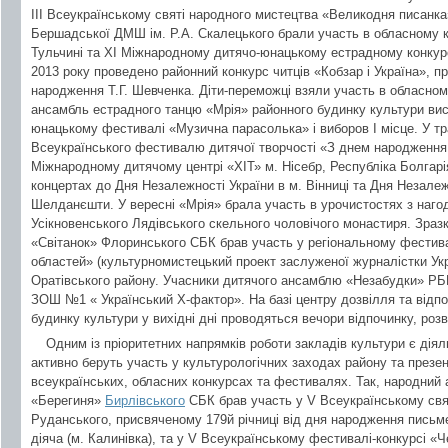
ІІІ Всеукраїнському святі народного мистецтва «Великодня писанка»
Бершадської ДМШ ім. Р.А. Скалецького брали участь в обласному к
Тульчині та ХІ Міжнародному дитячо-юнацькому естрадному конкурс
2013 року проведено районний конкурс читців «Кобзар і Україна», пр
народження Т.Г. Шевченка. Діти-переможці взяли участь в обласному
ансамбль естрадного танцю «Мрія» районного будинку культури ви
юнацькому фестивалі «Музична парасолька» і виборов І місце. У тр
Всеукраїнського фестивалю дитячої творчості «З днем народження,
Міжнародному дитячому центрі «ХІТ» м. Нісебр, Республіка Болгарія
концертах до Дня Незалежності України в м. Вінниці та Дня Незале
Шелданєшти. У вересні «Мрія» брала участь в урочистостях з нагод
Усікновенського Лядівського скельного чоловічого монастиря. Зра
«Світанок» Флоринського СБК брав участь у регіональному фестива
областей» (культурномистецький проект заслуженої журналістки Укра
Оратівського району. Учасники дитячого ансамблю «Незабудки» РБК
ЗОШ №1 « Український Х-фактор». На базі центру дозвілля та відпоч
будинку культури у вихідні дні проводяться вечори відпочинку, роз
Одним із пріоритетних напрямків роботи закладів культури є діял
активно беруть участь у культурологічних заходах району та презе
всеукраїнських, обласних конкурсах та фестивалях. Так, народний
«Берегиня»
Бирлівського
СБК брав участь у V Всеукраїнському святі
Руданського, присвяченому 179й річниці від дня народження письм
діяча (м. Калинівка), та у V Всеукраїнському фестивалі-конкурсі 