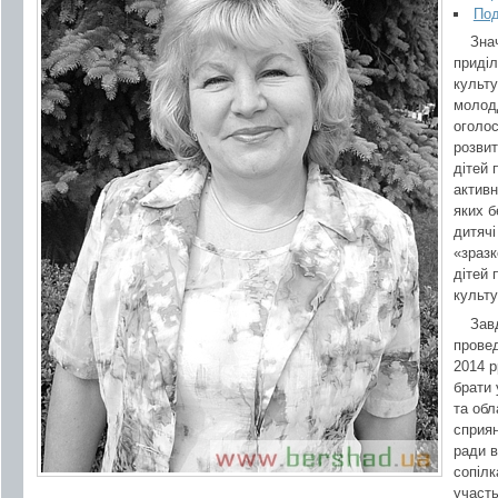
Под
Зна
приділ
культу
молод
оголос
розвит
дітей 
активн
яких б
дитячі
«зразк
дітей 
культу
Завд
провед
2014 р
брати 
та обл
сприян
ради в
сопілк
участь