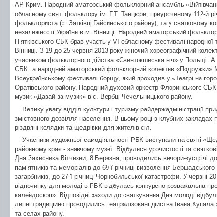
АР Крим. Народний аматорський фольклорний ансамбль «Війтівчанк
обласному святі фольклору ім. Г.Т. Танцюри, приуроченому 112-й рі
фольклориста (с. Зятківці Гайсинського району), та у святковому кон
незалежності України в м. Вінниці. Народний аматорський фолькло
П’ятківського СБК брав участь у VI обласному фестивалі народної 
Вінниці. З 19 до 25 червня 2013 року жіночий хореографічний коле
учасником фольклорного дійства «Свентокшиська ніч» у Польщі. А
СБК та народний аматорський фольклорний колектив «Подружки» М
Всеукраїнському фестивалі борщу, який проходив у «Театрі на город
Оратівського району. Народний духовий оркестр Флоринського СБК 
музик «Давай за музик» в с. Вербці Чечельницького району.
Велику увагу відділ культури і туризму райдержадміністрації при
змістовного дозвілля населення. В цьому році в клубних закладах п
різдвяні колядки та щедрівки для жителів сіл.
Учасники художньої самодіяльності РБК виступали на святі «Ще
районному крає - знавчому музеї. Відбулися урочистості та святков
Дня Захисника Вітчизни, 8 Березня, проводились вечори-зустрічі до
пам’ятників та меморіалів до 69-ї річниці визволення Бершадськог
загарбників, до 27-ї річниці Чорнобильської катастрофи. У червні 20
відпочинку для молоді в РБК відбулась конкурсно-розважальна пр
калейдоскоп». Відповідні заходи до святкування Дня молоді відбули
липні традиційно проводились театралізовані дійства Івана Купала 
та селах району.