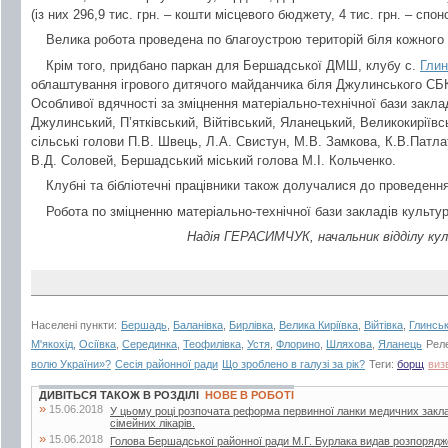
(із них 296,9 тис. грн. – кошти місцевого бюджету, 4 тис. грн. – спон
Велика робота проведена по благоустрою територій біля кожного
Крім того, придбано паркан для Бершадської ДМШ, клубу с.
Глин
облаштування ігрового дитячого майданчика біля Джулинського СБ
Особливої вдячності за зміцнення матеріально-технічної бази закл
Джулинський, П’ятківський, Війтівський, Яланецький, Великокиріїв
сільські голови П.В. Швець, Л.А. Свистун, М.В. Замкова, К.В.Патл
В.Д. Соловей, Бершадський міський голова М.І. Кольченко.
Клубні та бібліотечні працівники також долучалися до проведення
Робота по зміцненню матеріально-технічної бази закладів культу
Надія ГЕРАСИМЧУК, начальник відділу кул
Населені пункти:
Бершадь
,
Баланівка
,
Бирлівка
,
Велика Киріївка
,
Війтівка
,
Глинсь
М'якохід
,
Осіївка
,
Серединка
,
Теофилівка
,
Устя
,
Флорино
,
Шляхова
,
Яланець
Рел
волю України»?
Сесія районної ради
Що зроблено в галузі за рік?
Теги:
борщ
виз
ДИВІТЬСЯ ТАКОЖ В РОЗДІЛІ
НОВЕ В РОБОТІ
»
15.06.2018
У цьому році розпочата реформа первинної ланки медичних закла
сімейних лікарів.
»
15.06.2018
Голова Бершадської районної ради М.Г. Бурлака видав розпорядж