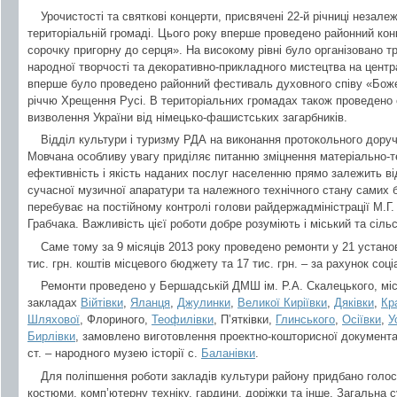
Урочистості та святкові концерти, присвячені 22-й річниці незале
територіальній громаді. Цього року вперше проведено районний ко
сорочку пригорну до серця». На високому рівні було організовано т
народної творчості та декоративно-прикладного мистецтва на центр
вперше було проведено районний фестиваль духовного співу «Боже
річчю Хрещення Русі. В територіальних громадах також проведено св
визволення України від німецько-фашистських загарбників.
Відділ культури і туризму РДА на виконання протокольного доруч
Мовчана особливу увагу приділяє питанню зміцнення матеріально-те
ефективність і якість наданих послуг населенню прямо залежить ві
сучасної музичної апаратури та належного технічного стану самих 
перебуває на постійному контролі голови райдержадміністрації М.Г.
Грабчака. Важливість цієї роботи добре розуміють і міський та сільс
Саме тому за 9 місяців 2013 року проведено ремонти у 21 устано
тис. грн. коштів місцевого бюджету та 17 тис. грн. – за рахунок соц
Ремонти проведено у Бершадській ДМШ ім. Р.А. Скалецького, мі
закладах
Війтівки
,
Яланця
,
Джулинки
,
Великої Киріївки
,
Дяківки
,
Кр
Шляхової
, Флориного,
Теофилівки
, П’ятківки,
Глинського
,
Осіївки
,
У
Бирлівки
, замовлено виготовлення проектно-кошторисної документац
ст. – народного музею історії с.
Баланівки
.
Для поліпшення роботи закладів культури району придбано голос
костюми, комп’ютерну техніку, гардини, доріжки та інше. Загальна 