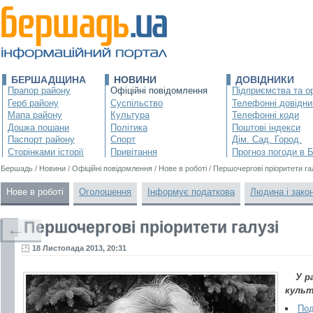
БЕРШАДЩИНА
НОВИНИ
ДОВІДНИКИ
Прапор району
Офіційні повідомлення
Підприємства та ор
Герб району
Суспільство
Телефонні довідни
Мапа району
Культура
Телефонні коди
Дошка пошани
Політика
Поштові індекси
Паспорт району
Спорт
Дім. Сад. Город.
Сторінками історії
Привітання
Прогноз погоди в 
Бершадь
/
Новини
/
Офіційні повідомлення
/
Нове в роботі
/
Першочергові пріоритети га
Нове в роботі
Оголошення
Інформує податкова
Людина і зако
Першочергові пріоритети галузі
←
18 Листопада 2013, 20:31
У р
культ
Под