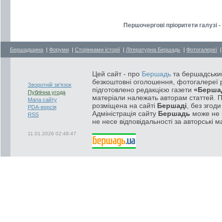
Першочергові пріоритети галузі -
Бершадщина
|
Форуми
|
Сторінками історії
|
Літературна Бершадь
|
Фотогалереї
Цей сайт - про
Бершадь
та бершадський
безкоштовні оголошення, фотогалереї р
Зворотній зв'язок
підготовлено редакцією газети
«Берша
Публічна угода
матеріали належать авторам статтей. 
Мапа сайту
розміщена на сайті
Бершаді
, без згод
PDA-версія
Адміністрація сайту
Бершадь
може не п
RSS
не несе відповідальності за авторські м
11.01.2026 02:48:47