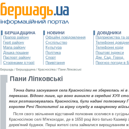
БЕРШАДЩИНА
НОВИНИ
ДОВІДНИКИ
Прапор району
Офіційні повідомлення
Підприємства та ор
Герб району
Суспільство
Телефонні довідни
Мапа району
Культура
Телефонні коди
Дошка пошани
Політика
Поштові індекси
Паспорт району
Спорт
Дім. Сад. Город.
Сторінками історії
Привітання
Прогноз погоди в 
Бершадь
/
Бершадщина
/
Красносілка
/
Пани Ліпковські
Пани Ліпковські
Точна дата заснування села Красносілки не збереглась ні в 
переказах. Відомо лише, що воно виникло в середині ХУІІ стол
яких розташовувалась Красносілка, були надані полковнику 
королем Речі Посполитої за вірну службу в кварцяному війсь
Після свого звільнення відставний полковник оселився в сусіднь
Красносілкою селі М'ягкоходах, де в 1650 році його батько Казимір
дерев'яний будинок. Перші жителі села займалися вирощуванням жи