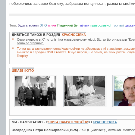
побоюючись за свою безпеку, забравши всі цінності, разом із своїм
Теги:
будматеріали
ЗНО
млин
Південний Буг
пільги
православної
торгівлі
церкв
ДИВІТЬСЯ ТАКОЖ В РОЗДІЛІ
КРАСНОСІЛКА
»
Село виникло в Х/ІІ столітті на мальовничому місці. Відтак його назвали "Кра
означає "гарний".
»
Точна дата заснування села Красносілки не збереглась ні в архівних докуме
виникло в середині ХУІІ століття. Існує версія, що землі, на яких розташову
Генріху...
ЦІКАВІ ФОТО
2 фото
4 фото
2 фото
МИ - ПАМ’ЯТАЄМО - «
КНИГА ПАМ’ЯТІ УКРАЇНИ
» /
КРАСНОСІЛКА
Загороднюк Петро Полікарпович (1925)
1925 р., українець, селянин. Мобіліз