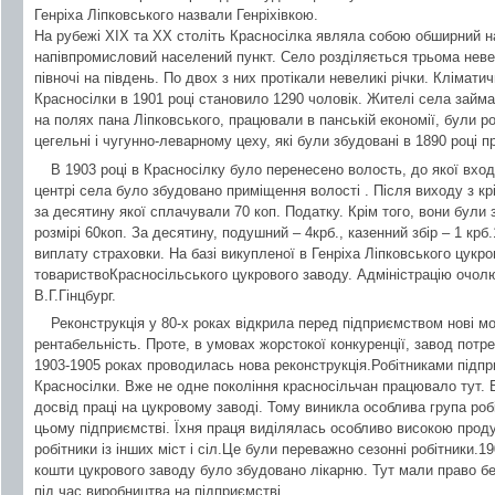
Генріха Ліпковського назвали Генріхівкою.
На рубежі ХІХ та ХХ століть Красносілка являла собою обширний н
напівпромисловий населений пункт. Село розділяється трьома неве
півночі на південь. По двох з них протікали невеликі річки. Клімат
Красносілки в 1901 році становило 1290 чоловік. Жителі села займ
на полях пана Ліпковського, працювали в панській економії, були р
цегельні і чугунно-леварному цеху, які були збудовані в 1890 році п
В 1903 році в Красносілку було перенесено волость, до якої вход
центрі села було збудовано приміщення волості . Після виходу з к
за десятину якої сплачували 70 коп. Податку. Крім того, вони були 
розмірі 60коп. За десятину, подушний – 4крб., казенний збір – 1 крб.
виплату страховки. На базі викупленої в Генріха Ліпковського цукр
товариствоКрасносільського цукрового заводу. Адміністрацію очол
В.Г.Гінцбург.
Реконструкція у 80-х роках відкрила перед підприємством нові м
рентабельність. Проте, в умовах жорстокої конкуренції, завод пот
1903-1905 роках проводилась нова реконструкція.Робітниками підп
Красносілки. Вже не одне покоління красносільчан працювало тут. 
досвід праці на цукровому заводі. Тому виникла особлива група робі
цьому підприємстві. Їхня праця виділялась особливо високою прод
робітники із інших міст і сіл.Це були переважно сезонні робітники.
кошти цукрового заводу було збудовано лікарню. Тут мали право бе
під час виробництва на підприємстві.