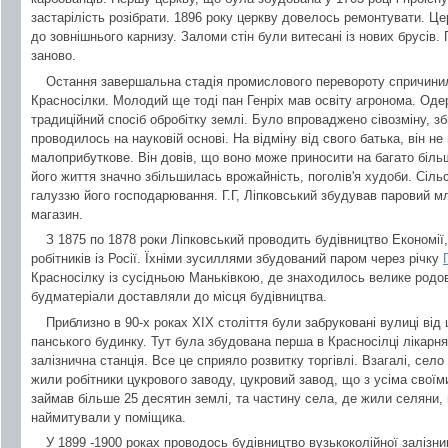
застарілість розібрати. 1896 року церкву довелось ремонтувати. Це
до зовнішнього карнизу. Заломи стін були витесані із нових брусів.
заново.
Остання завершальна стадія промислового перевороту спричинила
Красносілки. Молодий ще тоді пан Генріх мав освіту агронома. Од
традиційний спосіб обробітку землі. Було впроваджено сівозміну, з
проводилось на науковій основі. На відміну від свого батька, він н
малоприбуткове. Він довів, що воно може приносити на багато біль
його життя значно збільшилась врожайність, поголів'я худоби. Сіл
галуззю його господарювання. Г.Г, Ліпковський збудував паровий м
магазин.
З 1875 по 1878 роки Ліпковський проводить будівництво Економії,
робітників із Росії. Їхніми зусиллями збудований паром через річку
Красносілку із сусідньою Маньківкою, де знаходилось велике родов
будматеріали доставляли до місця будівництва.
Приблизно в 90-х роках ХІХ століття були забруковані вулиці від 
панського будинку. Тут була збудована перша в Красносілці лікарня
залізнична станція. Все це сприяло розвитку торгівлі. Взагалі, село
жили робітники цукрового заводу, цукровий завод, що з усіма свої
займав більше 25 десятин землі, та частину села, де жили селяни
наймитували у поміщика.
У 1899 -1900 роках проводось будівництво вузькоколійної залізниці