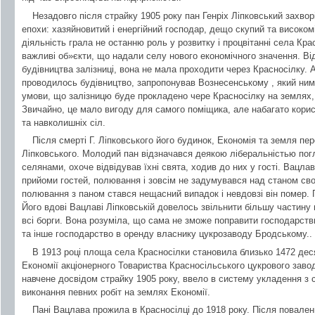
Незадовго після страйку 1905 року пан Генріх Ліпковський захвор
епохи: хазяйновитий і енергійний господар, дещо скупий та високо
діяльність грала не останню роль у розвитку і процвітанні села Кра
важливі об»єкти, що надали селу нового економічного значення. В
будівництва залізниці, вона не мала проходити через Красносілку. А
проводилось будівництво, запропонував Вознесенському , який ним
умови, що залізницю буде прокладено чере Красносілку на землях,
Звичайно, це мало вигоду для самого поміщика, але набагато корис
та навколишніх сіл.
Після смерті Г. Ліпковського його будинок, Економія та земля п
Ліпковського. Молодий пан відзначався деякою ліберальністью погл
селянами, охоче відвідував їхні свята, ходив до них у гості. Вацла
прийоми гостей, полювання і зовсім не задумувався над станом свог
полювання з паном стався нещасний випадок і невдовзі він помер. 
Його вдові Вацлаві Ліпковській довелось звільнити більшу частину
всі борги. Вона розуміла, що сама не зможе поправити господарств
та інше господарство в оренду власнику цукрозаводу Бродському..
В 1913 році площа села Красносілки становила близько 1472 дес
Економії акціонерного Товариства Красносільського цукрового завод
навчене досвідом страйку 1905 року, ввело в систему укладення з
виконання певних робіт на землях Економії.
Пані Вацлава прожила в Красносілці до 1918 року. Після повале