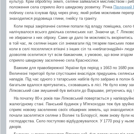
культур. Крім обробітку землі, селяни займалися мисливством і ри
положення села сприяло його швидкому розвитку. Річка
Південний 
поблизу села існував брід через річку, який робив можливим перепра
знаходилися родовища глини, гнейсу та граніту.
Коли перші закріпачені селяни попали під владу поміщика, село
налічувалося всього декілька селянських хат. Знаючи це, Г. Ліпков
не збираючи з них оброку. Саме це дало їм можливість вкорінитись 
в той час, як селяни інших сіл знемагали під тягарем панських пов
коли в селі поселялися втікачі з інших сіл та «неблагонадійні» люд
дозволяв оселитися тут всім бажаючим, з умовою, що вони згодом 
сприяло швидкому заселенню села Красносілки.
Важким для правобережної України був період з 1663 по 1680 роки.
Величезні території були спустошені внаслідок придушень селянськ
нападів. Під час одного з татарських набігів було забрано в полон 
багатьом вдалося врятуватись, сховавшись в лісі. Не було кому зах
Ліпковський сам змушений був виїхати до Варшави, рятуючись від 
На початку 80-х років пан Ліпковський повертається у напівзруйн
жалюгідному стані. Панський будинок у М'ягкоходах теж був зруйнов
сприяє новому заселенню своїх обширних земель, що знаходилися на
почали заселятися селяни з Волині та Білорусії, яким знову були н
господарства. Село поступово відбудовувалося. У 1770 році у ньо
дворів.