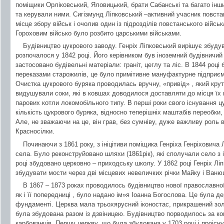
поміщики Орліковський, Яловицький, брати Сабанські та багато інш
та керували ними. Сигізмунд Ліпковський –активний учасник повста
місце збору військ і очолив один із підрозділів повстанського військ
Гороховим військо було розбито царськими військами.
Будівництво цукрового заводу. Генріх Ліпковський вирішує збуду
розпочалося у 1842 році. Його керівником був іноземний будівничи
застосовано будівельні матеріали: граніт, цеглу та ліс. В 1844 році
переказами старожилів, це було примітивне мануфактурне підприєм
Очистка цукрового буряка проводилась вручну, «привід» , який крут
видушували соки, які в ковшах доводилося доставляти до місця їх 
парових котли локомобільного типу. В перші роки свого існування 
кількість цукрового буряка, відносно теперішніх маштабів переобки,
Але, не зважаючи на це, він грав, без сумніву, дуже важливу роль 
Красносілки.
Починаючи з 1861 року, з ініцітиви поміщика Генріха Генріховича
села. Було реконструйовано шляхи (1861рік), які сполучали село з
році збудовано церковно – приходську школу. У 1862 році Генріх Л
збудувати мости через дві місцевих невеличких річки Майку і Ван
В 1867 – 1873 роках проводилось будівництво нової православної 
як і її попередниці , було надано ім»я Іоанна Богослова. Це була д
фундаменті. Церква мала трьохярусний іконостас, прикрашений зол
була збудована разом із дзвіницею. Будівництво порводилось за ко
карбованців. Першу церкву, що була збудована у 1703 році і проісн