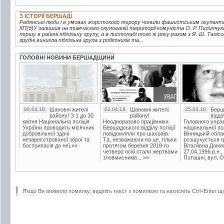
З ІСТОРІЇ БЕРШАДІ
Радянські люди і в умовах жорстокого терору чинили фашистським окупантам
КП(б)У залишив на тимчасово окупованій території комуніста О. Р. Пилипчука,
першу в районі підпільну групу, а в листопаді того ж року разом з Я. Ш. Таліс
грудні виникла підпільна група з робітників та...
ГОЛОВНІ НОВИНИ БЕРШАДЩИНИ
06.04.18
Шановні жителі
02.04.18
Шановні жителі
25.03.18
Берш
району! З 1 до 30
району!
відді
квітня Національна поліція
Неодноразово працівники
Головного упра
України проводить місячник
Бершадського відділу поліції
національної пол
добровільної здачі
повідомляли про шахраїв.
Вінницькій обла
незареєстрованої зброї та
Та, незважаючи на це, тільки
розшукується гр
боєприпасів до неї.»»
протягом березня 2018-го
Віталіївна Домо
четверо осіб стали жертвами
27.04.1996 р.н.,
зловмисників....»»
Поташні, вул. Ос
Якщо Ви виявили помилку, виділіть текст з помилкою та натисніть Ctrl+Enter щ