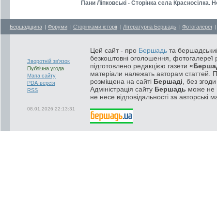
Пани Ліпковські - Сторінка села Красносілка. 
Бершадщина
|
Форуми
|
Сторінками історії
|
Літературна Бершадь
|
Фотогалереї
Цей сайт - про
Бершадь
та бершадський
безкоштовні оголошення, фотогалереї р
Зворотній зв'язок
підготовлено редакцією газети
«Берша
Публічна угода
матеріали належать авторам статтей. 
Мапа сайту
розміщена на сайті
Бершаді
, без згод
PDA-версія
Адміністрація сайту
Бершадь
може не п
RSS
не несе відповідальності за авторські м
08.01.2026 22:13:31