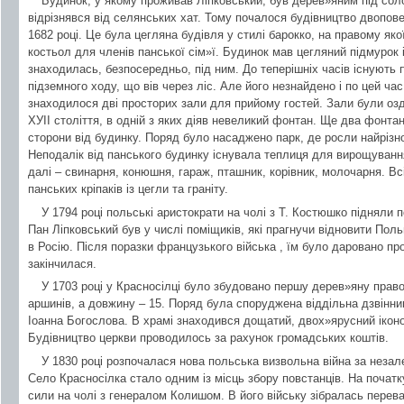
Будинок, у якому проживав Ліпковський, був дерев»яним під сол
відрізнявся від селянських хат. Тому почалося будівництво двопове
1682 році. Це була цегляна будівля у стилі барокко, на правому я
костьол для членів панської сім»ї. Будинок мав цегляний підмурок і
знаходилась, безпосередньо, під ним. До теперішніх часів існують 
підземного ходу, що вів через ліс. Але його незнайдено і по цей ч
знаходилося дві просторих зали для прийому гостей. Зали були оз
ХУІІ століття, в одній з яких діяв невеликий фонтан. Ще два фонтан
сторони від будинку. Поряд було насаджено парк, де росли найрізно
Неподалік від панського будинку існувала теплиця для вирощування 
далі – свинарня, конюшня, гараж, пташник, корівник, молочарня. Вс
панських кріпаків із цегли та граніту.
У 1794 році польські аристократи на чолі з Т. Костюшко підняли п
Пан Ліпковський був у числі поміщиків, які прагнучи відновити По
в Росію. Після поразки французького війська , їм було даровано пр
закінчилася.
У 1703 році у Красносілці було збудовано першу дерев»яну прав
аршинів, а довжину – 15. Поряд була споруджена віддільна дзвінни
Іоанна Богослова. В храмі знаходився дощатий, двох»ярусний іконо
Будівництво церкви проводилось за рахунок громадських коштів.
У 1830 році розпочалася нова польська визвольна війна за незале
Село Красносілка стало одним із місць збору повстанців. На початк
сили на чолі з генералом Колишом. В його війську зібралась перева