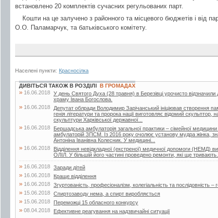
встановлено 20 комплектів сучасних регульованих парт.
Кошти на це залучено з районного та місцевого бюджетів і від па
О.О. Паламарчук, та батьківського комітету.
Населені пункти:
Красносілка
ДИВІТЬСЯ ТАКОЖ В РОЗДІЛІ
В ГРОМАДАХ
»
16.06.2018
У день Святого Духа (28 травня) в Березівці урочисто відзначили
храму Івана Богослова.
»
16.06.2018
Депутат облради Володимир Зарічанський ініціював створення пам’я
генія літератури та пророка нації виготовляє відомий скульптор,
скульптури Харківської державної...
»
16.06.2018
Бершадська амбулаторія загальної практики – сімейної медицини
амбулаторій ЗПСМ. Із 2016 року очолює установу мудра жінка, зна
Антоніна Іванівна Колесник. У медицині...
»
16.06.2018
Відділення невідкладної (екстреної) медичної допомоги (НЕМД) 
ОЛІЛ. У більшій його частині проведено ремонти, які ще тривають.
»
16.06.2018
Заради дітей
»
16.06.2018
Краще відділення
»
16.06.2018
Згуртованість, професіоналізм, колегіальність та послідовність – г
»
15.06.2018
Спиртозаводу нема, а спирт виробляється
»
15.06.2018
Переможці 15 обласного конкурсу
»
08.04.2018
Ефективне реагування на надзвичайні ситуації