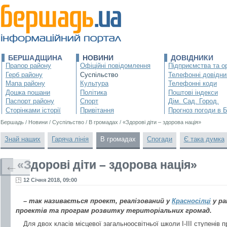
БЕРШАДЩИНА
НОВИНИ
ДОВІДНИКИ
Прапор району
Офіційні повідомлення
Підприємства та ор
Герб району
Суспільство
Телефонні довідни
Мапа району
Культура
Телефонні коди
Дошка пошани
Політика
Поштові індекси
Паспорт району
Спорт
Дім. Сад. Город.
Сторінками історії
Привітання
Прогноз погоди в 
Бершадь
/
Новини
/
Суспільство
/
В громадах
/
«Здорові діти – здорова нація»
Знай наших
Гаряча лінія
В громадах
Спогади
Є така думка
«Здорові діти – здорова нація»
←
12 Січня 2018, 09:00
– так називається проект, реалізований у
Красносілці
у ра
проектів та програм розвитку територіальних громад.
Для двох класів місцевої загальноосвітньої школи І-ІІІ ступенів 