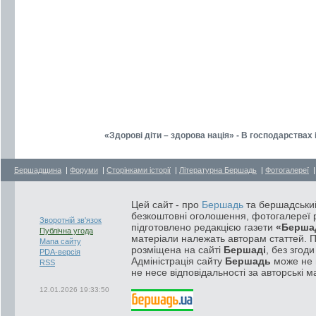
«Здорові діти – здорова нація» - В господарствах
Бершадщина
|
Форуми
|
Сторінками історії
|
Літературна Бершадь
|
Фотогалереї
Цей сайт - про
Бершадь
та бершадський
безкоштовні оголошення, фотогалереї р
Зворотній зв'язок
підготовлено редакцією газети
«Берша
Публічна угода
матеріали належать авторам статтей. 
Мапа сайту
розміщена на сайті
Бершаді
, без згод
PDA-версія
Адміністрація сайту
Бершадь
може не п
RSS
не несе відповідальності за авторські м
12.01.2026 19:33:50