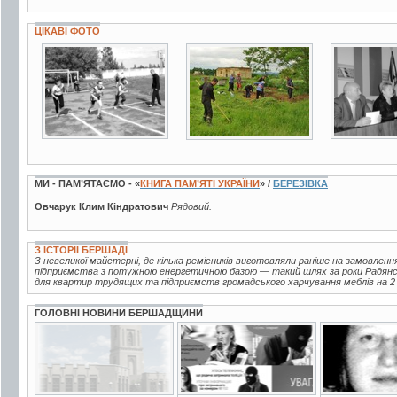
ЦІКАВІ ФОТО
2 фото
6 фото
5 фото
МИ - ПАМ’ЯТАЄМО - «
КНИГА ПАМ’ЯТІ УКРАЇНИ
» /
БЕРЕЗІВКА
Овчарук Клим Кіндратович
Рядовий.
З ІСТОРІЇ БЕРШАДІ
З невеликої майстерні, де кілька ремісників виготовляли раніше на замовленн
підприємства з потужною енергетичною базою — такий шлях за роки Радянськ
для квартир трудящих та підприємств громадського харчування меблів на 2 м
ГОЛОВНІ НОВИНИ БЕРШАДЩИНИ