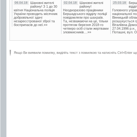
06.04.18
Шановні жителі
02.04.18
Шановні жителі
25.03.18
Берш
району! З 1 до 30
району!
відді
квітня Національна поліція
Неодноразово працівники
Головного упра
України проводить місячник
Бершадського відділу поліції
національної пол
добровільної здачі
повідомляли про шахраїв.
Вінницькій обла
незареєстрованої зброї та
Та, незважаючи на це, тільки
розшукується гр
боєприпасів до неї.»»
протягом березня 2018-го
Віталіївна Домо
четверо осіб стали жертвами
27.04.1996 р.н.,
зловмисників....»»
Поташні, вул. Ос
Якщо Ви виявили помилку, виділіть текст з помилкою та натисніть Ctrl+Enter щ