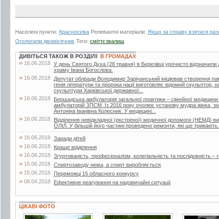
Населені пункти:
Красносілка
Релевантні матеріали:
Якщо за справу взятися ра
Оголосили двомісячник
Теги:
сміттєзвалищ
ДИВІТЬСЯ ТАКОЖ В РОЗДІЛІ
В ГРОМАДАХ
»
16.06.2018
У день Святого Духа (28 травня) в Березівці урочисто відзначили
храму Івана Богослова.
»
16.06.2018
Депутат облради Володимир Зарічанський ініціював створення пам’я
генія літератури та пророка нації виготовляє відомий скульптор,
скульптури Харківської державної...
»
16.06.2018
Бершадська амбулаторія загальної практики – сімейної медицини
амбулаторій ЗПСМ. Із 2016 року очолює установу мудра жінка, зна
Антоніна Іванівна Колесник. У медицині...
»
16.06.2018
Відділення невідкладної (екстреної) медичної допомоги (НЕМД) 
ОЛІЛ. У більшій його частині проведено ремонти, які ще тривають.
»
16.06.2018
Заради дітей
»
16.06.2018
Краще відділення
»
16.06.2018
Згуртованість, професіоналізм, колегіальність та послідовність – г
»
15.06.2018
Спиртозаводу нема, а спирт виробляється
»
15.06.2018
Переможці 15 обласного конкурсу
»
08.04.2018
Ефективне реагування на надзвичайні ситуації
ЦІКАВІ ФОТО