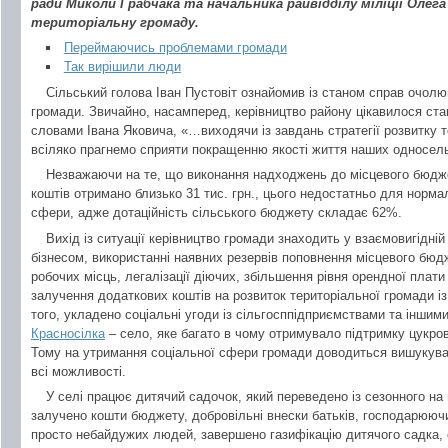
ради Миколи Грабчака та начальника райвідділу міліції Олега
територіальну громаду.
Переймаючись проблемами громади
Так вирішили люди
Сільський голова Іван Пустовіт ознайомив із станом справ очолю
громади. Звичайно, насамперед, керівництво району цікавилося ст
словами Івана Яковича, «…виходячи із завдань стратегії розвитку т
всіляко прагнемо сприяти покращенню якості життя наших односел
Незважаючи на те, що виконання надходжень до місцевого бюдж
коштів отримано близько 31 тис. грн., цього недостатньо для норм
сфери, адже дотаційність сільського бюджету складає 62%.
Вихід із ситуації керівництво громади знаходить у взаємовигідній
бізнесом, використанні наявних резервів поповнення місцевого бюд
робочих місць, легалізації діючих, збільшення рівня орендної плат
залучення додаткових коштів на розвиток територіальної громади і
того, укладено соціальні угоди із сільгосппідприємствами та іншими
Красносілка
– село, яке багато в чому отримувало підтримку цукров
Тому на утримання соціальної сфери громади доводиться вишукуват
всі можливості.
У селі працює дитячий садочок, який переведено із сезонного на
залучено кошти бюджету, добровільні внески батьків, господарюючих
просто небайдужих людей, завершено газифікацію дитячого садка, 