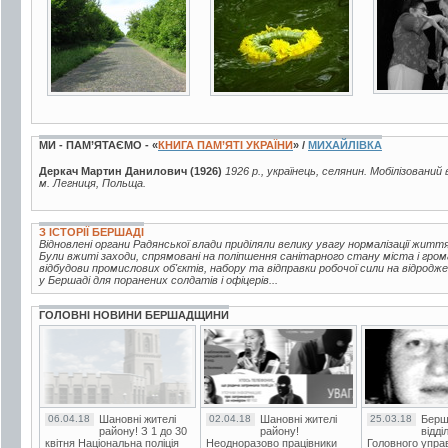
11 фото
26 фото
6 фото
МИ - ПАМ’ЯТАЄМО - «
КНИГА ПАМ’ЯТІ УКРАЇНИ
» /
МИХАЙЛІВКА
Деркач Мартин Данилович (1926)
1926 р., українець, селянин. Мобілізований 
м. Легниця, Польща.
З ІСТОРІЇ БЕРШАДІ
Відновлені органи Радянської влади приділяли велику увагу нормалізації жи
Були вжиті заходи, спрямовані на поліпшення санітарного стану міста і гро
відбудови промислових об'єктів, набору та відправки робочої сили на відродж
у Бершаді для поранених солдатів і офіцерів...
ГОЛОВНІ НОВИНИ БЕРШАДЩИНИ
06.04.18
Шановні жителі
02.04.18
Шановні жителі
25.03.18
Берш
району! З 1 до 30
району!
відді
квітня Національна поліція
Неодноразово працівники
Головного упра