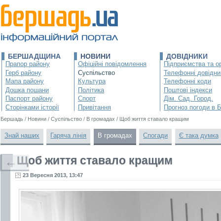
БЕРШАДЩИНА
НОВИНИ
ДОВІДНИКИ
Прапор району
Офіційні повідомлення
Підприємства та ор
Герб району
Суспільство
Телефонні довідни
Мапа району
Культура
Телефонні коди
Дошка пошани
Політика
Поштові індекси
Паспорт району
Спорт
Дім. Сад. Город.
Сторінками історії
Привітання
Прогноз погоди в 
Бершадь
/
Новини
/
Суспільство
/
В громадах
/
Щоб життя ставало кращим
Знай наших
Гаряча лінія
В громадах
Спогади
Є така думка
Щоб життя ставало кращим
←
23 Вересня 2013, 13:47