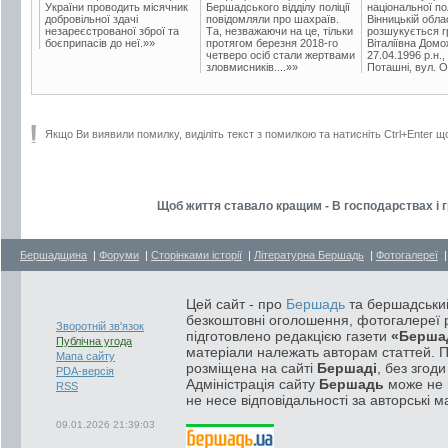
України проводить місячник
Бершадського відділу поліції
національної пол
добровільної здачі
повідомляли про шахраїв.
Вінницькій обла
незареєстрованої зброї та
Та, незважаючи на це, тільки
розшукується гр
боєприпасів до неї.»»
протягом березня 2018-го
Віталіївна Домо
четверо осіб стали жертвами
27.04.1996 р.н.,
зловмисників....»»
Поташні, вул. Ос
Якщо Ви виявили помилку, виділіть текст з помилкою та натисніть Ctrl+Enter щ
Щоб життя ставало кращим - В господарствах і 
Бершадщина
|
Форуми
|
Сторінками історії
|
Літературна Бершадь
|
Фотогалереї
Цей сайт - про
Бершадь
та бершадський
безкоштовні оголошення, фотогалереї р
Зворотній зв'язок
підготовлено редакцією газети
«Берша
Публічна угода
матеріали належать авторам статтей. 
Мапа сайту
розміщена на сайті
Бершаді
, без згод
PDA-версія
Адміністрація сайту
Бершадь
може не п
RSS
не несе відповідальності за авторські м
09.01.2026 21:39:03