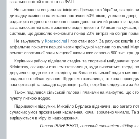
загальноосвітній школі та на ФАПі.
На виконання соціальних ініціатив Президента України, заходів 
дитсадку замінено на металопластикові 50% вікон, утеплено двері, 
радіаторів водяного опалення і проведено поточний ремонт із гідр
загальноосвітній школі замінено вхідні двері та 79 вікон на сучасн
системи, що дозволяє економити понад 20% витрат на обігрів прим
Не забувають у
Красносілці
і про стан доріг. За рахунок коштів 
асфальтне покриття першої черги проїжджої частини по вулиці Миру 
ремонт спортивної зали місцевої школи вже освоєно 800 тис. грн. д
Керівники району відвідали стадіон та спортивні майданчики гро
бібліотеку, оглянули стан сміттєзвалища, куди вивозяться тверді п
доручення щодо взяття стадіону на баланс сільської ради з мето
подальшого облаштування. Щодо сміттєзвалища, то хоча і проводи
паспортизації та висадці саджанців граба, потрібно слідкувати за йо
Також поділився сільський голова і планами на майбутнє, що ст
пункту питною водою.
Підбиваючи підсумки, Михайло Бурлака відзначив, що багато по
сучасних умов проживання населення, хоча і зроблено чимало. Та ж
вирішуються в міру їх надходження.
Галина ІВАНЧЕНКО, головний спеціаліст відділу з п