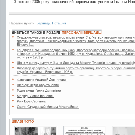
З лютого 2005 року призначений першим заступником Голови Нац
Населені пункти:
Бершадь
,
Поташня
ДИВІТЬСЯ ТАКОЖ В РОЗДІЛІ
ПЕРСОНАЛІЇ БЕРШАДЦІ
»
Художник-живописець, педагог, письменник. Явл’яється автором оригінальни
графіки, пластики... які знаходяться в збірках, гале-реях і музеях різних краї
Білорусії,...
»
Кандидат сільськогосподарських наук, професор кафедри селекції і насінни
університету. Народився 6 січня 1952 р. у с. Кидрасівка. Освіта вища. Зак
інститут у 1981 р....
»
Шлях у велику науку у братів Леоніда та Миколи Тузенків почався у школі рі
»
Директор департаменту митної варти та організації боротьби з порушенням
служби України. Випускник 1998 р.
»
Фартушняк Анатолій Дем`янович
»
Шевчук Федір Харитонович
»
Годованець Ганна Дмитрівна
»
Медвідь Левко Іванович
»
Роїк Віра Сергіївна
»
Скеля-Студецький Микола Миколайович
ЦІКАВІ ФОТО
2 фото
3 фото
4 фото