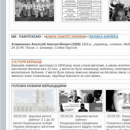
МИ - ПАМ’ЯТАЄМО - «
КНИГА ПАМ’ЯТІ УКРАЇНИ
» /
ВЕЛИКА КИРІЇВКА
Атаманенко Анатолій Авксентійович (1926)
1926 р., українець, селянин. Моб
24.10.44. Похов. с. Шнагерн, Східна Пруссія.
З ІСТОРІЇ БЕРШАДІ
Бершадь помітно зростала (з 1904 року вона стала містом), а умови життя
населення досягла вже 12 тис, у місті не було каналізації, водогону, електрич
молитовних будинків. У місті була тільки земська лікарня на десяток ліжок і
змінити таке становище, трудящі боролися за свої права...
ГОЛОВНІ НОВИНИ БЕРШАДЩИНИ
06.04.18
Шановні жителі
02.04.18
Шановні жителі
25.03.18
Берш
району! З 1 до 30
району!
відді
квітня Національна поліція
Неодноразово працівники
Головного упра
України проводить місячник
Бершадського відділу поліції
національної пол
добровільної здачі
повідомляли про шахраїв.
Вінницькій обла