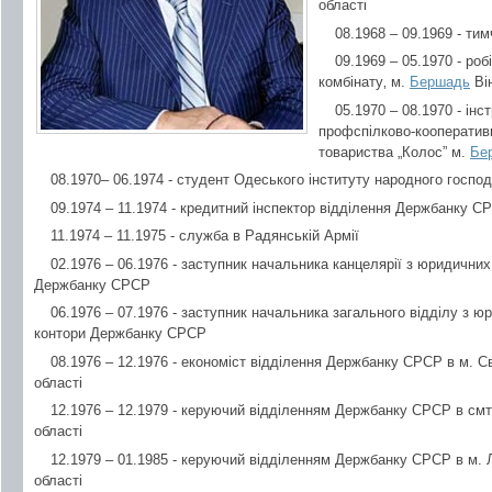
області
08.1968 – 09.1969 - ти
09.1969 – 05.1970 - ро
комбінату‚ м.
Бершадь
Він
05.1970 – 08.1970 - ін
профспілково-кооператив
товариства „Колос” м.
Бе
08.1970– 06.1974 - студент Одеського інституту народного госпо
09.1974 – 11.1974 - кредитний інспектор відділення Держбанку С
11.1974 – 11.1975 - служба в Радянській Армії
02.1976 – 06.1976 - заступник начальника канцелярії з юридичних
Держбанку СРСР
06.1976 – 07.1976 - заступник начальника загального відділу з ю
контори Держбанку СРСР
08.1976 – 12.1976 - економіст відділення Держбанку СРСР в м.
області
12.1976 – 12.1979 - керуючий відділенням Держбанку СРСР в смт
області
12.1979 – 01.1985 - керуючий відділенням Держбанку СРСР в м.
області