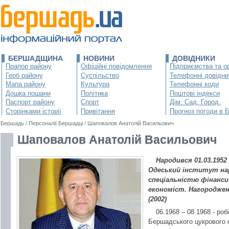
БЕРШАДЩИНА
НОВИНИ
ДОВІДНИКИ
Прапор району
Офіційні повідомлення
Підприємства та ор
Герб району
Суспільство
Телефонні довідни
Мапа району
Культура
Телефонні коди
Дошка пошани
Політика
Поштові індекси
Паспорт району
Спорт
Дім. Сад. Город.
Сторінками історії
Привітання
Прогноз погоди в 
Бершадь
/
Персоналії Бершадці
/
Шаповалов Анатолій Васильович
Шаповалов Анатолій Васильович
Народився 01.03.1952 
Одеський інститут на
спеціальністю фінанси 
економіст. Нагороджени
(2002)
06.1968 – 08.1968 - роб
Бершадського цукрового 