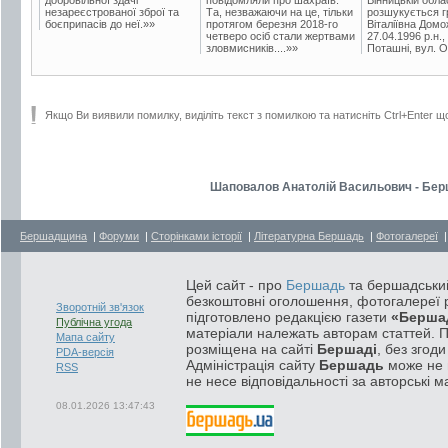
незареєстрованої зброї та
Та, незважаючи на це, тільки
розшукується гр
боєприпасів до неї.»»
протягом березня 2018-го
Віталіївна Домо
четверо осіб стали жертвами
27.04.1996 р.н.,
зловмисників....»»
Поташні, вул. Ос
Якщо Ви виявили помилку, виділіть текст з помилкою та натисніть Ctrl+Enter щ
Шаповалов Анатолій Васильович - Берш
Бершадщина
|
Форуми
|
Сторінками історії
|
Літературна Бершадь
|
Фотогалереї
Цей сайт - про
Бершадь
та бершадський
безкоштовні оголошення, фотогалереї р
Зворотній зв'язок
підготовлено редакцією газети
«Берша
Публічна угода
матеріали належать авторам статтей. 
Мапа сайту
розміщена на сайті
Бершаді
, без згод
PDA-версія
Адміністрація сайту
Бершадь
може не п
RSS
не несе відповідальності за авторські м
08.01.2026 13:47:43