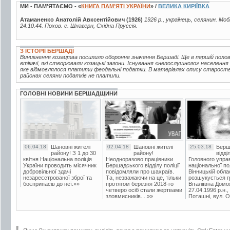
МИ - ПАМ’ЯТАЄМО - «
КНИГА ПАМ’ЯТІ УКРАЇНИ
» /
ВЕЛИКА КИРІЇВКА
Атаманенко Анатолій Авксентійович (1926)
1926 р., українець, селянин. Моб
24.10.44. Похов. с. Шнагерн, Східна Пруссія.
З ІСТОРІЇ БЕРШАДІ
Виникнення козацтва посилило оборонне значення Бершаді. Ще в першій половин
втікачі, які створювали козацькі загони. Існування «непослушного» населення
яке відмовлялося платити феодальні податки. В матеріалах опису староства 
районах селяни податків не платили.
ГОЛОВНІ НОВИНИ БЕРШАДЩИНИ
06.04.18
Шановні жителі
02.04.18
Шановні жителі
25.03.18
Берш
району! З 1 до 30
району!
відді
квітня Національна поліція
Неодноразово працівники
Головного упра
України проводить місячник
Бершадського відділу поліції
національної пол
добровільної здачі
повідомляли про шахраїв.
Вінницькій обла
незареєстрованої зброї та
Та, незважаючи на це, тільки
розшукується гр
боєприпасів до неї.»»
протягом березня 2018-го
Віталіївна Домо
четверо осіб стали жертвами
27.04.1996 р.н.,
зловмисників....»»
Поташні, вул. Ос