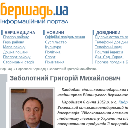
БЕРШАДЩИНА
НОВИНИ
ДОВІДНИКИ
Прапор району
Офіційні повідомлення
Підприємства та ор
Герб району
Суспільство
Телефонні довідни
Мапа району
Культура
Телефонні коди
Дошка пошани
Політика
Поштові індекси
Паспорт району
Спорт
Дім. Сад. Город.
Сторінками історії
Привітання
Прогноз погоди в 
Бершадь
/
Персоналії Бершадці
/
Заболотний Григорій Михайлович
Заболотний Григорій Михайлович
Кандидат сільськогосподарських н
насінництва Вінницького державног
Народився 6 січня 1952 р. у с.
Кидр
Уманський сільськогосподарський і
дисертація "Вдосконалення елемент
південному лісостепу України та 
використання продуктів її переробк