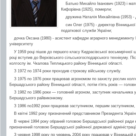
Батько Михайло Іванович (1923) і мат
Кифорівна (1925), померли;
дружина Наталія Михайлівна (1953) -
син Олег (1975) - директор Вінницько
податкової служби України;
дочка Оксана (1980) - асистент кафедри аграрного менеджменту 
університету
У 1959 році пішов до першого класу Кидрасівської восьмирічної шк
році вступив до Верхівського сільськогосподарського технікуму. П
колгоспу ім. Чкалова Теплицького району Вінницької області.
З 1972 по 1974 роки проходив строкову військову службу.
З 1975 по 1976 роки працював агрономом по захисту рослин кол
Бершадського району Вінницької області, потім п'ять років — голо
З 1982 по 1986 роки — головний агроном, заступник начальника 
Бершадського райвиконкому.
З 1986 по1992 роки працював заступником, першим заступником
В квітні 1992 року призначений представником Президента Украї
В червні 1994 року обраний головою Бершадської районної ради н
призначений головою Бершадської районної державної адміністраці
З червня 1998 року по червень 2004 року працював у Вінницькій 