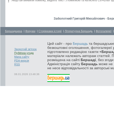
Якщо Ви виявили помилку, виділіть текст з помилкою та натисніть Ctrl+Enter щ
Заболотний Григорій Михайлович - Берш
Бершадщина
|
Форуми
|
Сторінками історії
|
Літературна Бершадь
|
Фотогалереї
Цей сайт - про
Бершадь
та бершадський
безкоштовні оголошення, фотогалереї р
Зворотній зв'язок
підготовлено редакцією газети
«Берша
Публічна угода
матеріали належать авторам статтей. 
Мапа сайту
розміщена на сайті
Бершаді
, без згод
PDA-версія
Адміністрація сайту
Бершадь
може не п
RSS
не несе відповідальності за авторські м
08.01.2026 13:48:36