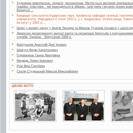
»
Художник-живописець, педагог, письменник. Явл’яється автором оригінальни
графіки, пластики... які знаходяться в збірках, гале-реях і музеях різних краї
Білорусії,...
»
Кандидат сільськогосподарських наук, професор кафедри селекції і насінни
університету. Народився 6 січня 1952 р. у с. Кидрасівка. Освіта вища. Зак
інститут у 1981 р....
»
Шлях у велику науку у братів Леоніда та Миколи Тузенків почався у школі рі
»
Директор департаменту митної варти та організації боротьби з порушенням
служби України. Випускник 1998 р.
»
Фартушняк Анатолій Дем`янович
»
Шевчук Федір Харитонович
»
Годованець Ганна Дмитрівна
»
Медвідь Левко Іванович
»
Роїк Віра Сергіївна
»
Скеля-Студецький Микола Миколайович
ЦІКАВІ ФОТО
2 фото
3 фото
2 фото