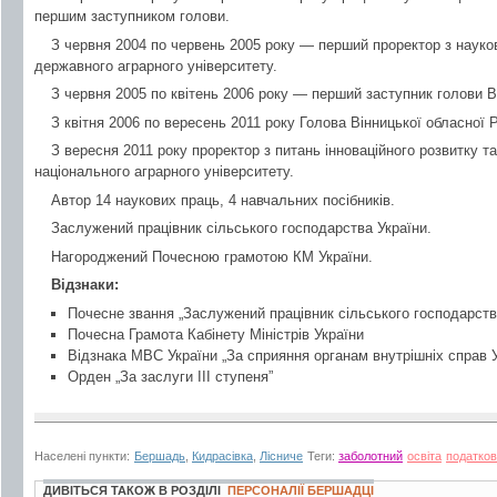
першим заступником голови.
З червня 2004 по червень 2005 року — перший проректор з науков
державного аграрного університету.
З червня 2005 по квітень 2006 року — перший заступник голови В
З квітня 2006 по вересень 2011 року Голова Вінницької обласної 
З вересня 2011 року проректор з питань інноваційного розвитку т
національного аграрного університету.
Автор 14 наукових праць, 4 навчальних посібників.
Заслужений працівник сільського господарства України.
Нагороджений Почесною грамотою КМ України.
Відзнаки:
Почесне звання „Заслужений працівник сільського господарств
Почесна Грамота Кабінету Міністрів України
Відзнака МВС України „За сприяння органам внутрішніх справ У
Орден „За заслуги ІІІ ступеня”
Населені пункти:
Бершадь
,
Кидрасівка
,
Лісниче
Теги:
заболотний
освіта
податков
ДИВІТЬСЯ ТАКОЖ В РОЗДІЛІ
ПЕРСОНАЛІЇ БЕРШАДЦІ