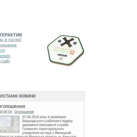
НТЕРАКТИВ
ас в гостях!
олошення
тті
оскоп
 сайт
ОСТАННІ НОВИНИ
ОГОЛОШЕННЯ
Оголошення
30.08.18
07.09.2018 року в приміщені
Бершадського районного відділу
державної виконавчої служби
Головного територіального
управління юстиції у Вінницькій
бласті за адресую Вінницька область м. Бершадь...