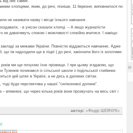
ь від них самих.
амими хлопцями, яким, до речі, пізніше, 11 березня, виповнилося по
ли не називати назву і місце їхнього навчання .
 роздавати, - в унісон сказали хлопці. – А якщо журналісти
то не даватимуть спокою і можливості спокійно вчитися. І навіщо
закладі за межами України. Повністю віддаються навчанню. Адже
й, що їм надходили ще в ліцеї ( до речі, закінчили його із золотими
а років ми ще почуємо їхнє прізвище. І при цьому згадаємо, що
 Тузенків починався із сільської школи з подільської глибинки.
ться цей шлях в Україні, а не десь в далеких світах.
, тоді буде перспектива у нашої "силіконової долини".
 – впевнені, що через кілька років вони прозвучать на весь світ і
автор:
«Федір ШЕВЧУК»
ол
 БЕРШАДЦІ