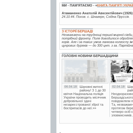
МИ - ПАМ’ЯТАЄМО - «
КНИГА ПАМ’ЯТІ УКРА
Атаманенко Анатолій Авксентійович (1926)
24.10.44. Похов. с. Шнагерн, Східна Пруссія.
З ІСТОРІЇ БЕРШАДІ
Незважаючи на труднощі першої мирної сівби,
потрібний фронту. Поля доводилося обробля
корів. Але і за таких умов ланкова колгоспу і
цукрових буряків — до 300 цнт. з га. Партійна.
ГОЛОВНІ НОВИНИ БЕРШАДЩИНИ
06.04.18
Шановні жителі
02.04.18
Шан
району! З 1 до 30
рай
квітня Національна поліція
Неодноразово
України проводить місячник
Бершадського в
добровільної здачі
повідомляли п
незареєстрованої зброї та
Та, незважаюч
боєприпасів до неї.»»
протягом бере
четверо осіб 
зловмисників..