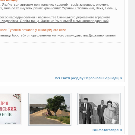
 Явл’яється автором оригінальних художніх творів живопису, рисунку,
ах, гале-реях і музеях різних країн світу: України, Словаччини, Чехії, Польщі,
есор кафедри селекції і насінництва Вінницького державного аграрного
с. Кидрасівка. Освіта вища. Закінчив Уманський сільськогосподарський
коли Тузенків почався у школі рідного села.
ганізації боротьби з порушеннями митного законодавства Державної митної
Всі статті розділу
Персоналії Бершадці
»
11 фото
6 фото
Всі фотогалереї »