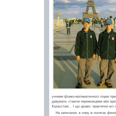
учнями фізико-математичного ліцею при 
дивувати, стаючи переможцями або призе
Казахстані… І що цікаво: практично всі н
На запитання, в чому ж полягає феном