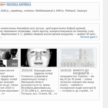
ЇНИ
» /
ВЕЛИКА КИРІЇВКА
1926 р., українець, селянин. Мобілізований в 1944 р. Рядовий. Загинув
 колгоспники докладали всіх зусиль, щоб виростити добрий урожай,
ти переважно лопатами, сіяти вручну, використовувати як тяглову силу
м. Воропшлова З. С. Дабіжа збирала високі врожаї кукурудзи — майже 50 цнт.,
..
Читати далі »
овні жителі
25.03.18
Бершадським
18.03.18
ВИМОГИ ДО
ону!
відділом поліції
КАНДИДАТІВ: –
 працівники
Головного управління
громадянство України; – вік
ідділу поліції
національної поліції у
від 20 до 35 років; – повна
ро шахраїв.
Вінницькій області
загальна середня або вища
и на це, тільки
розшукується гр. Ірина
освіта; – наявність
зня 2018-го
Віталіївна Доможирська,
посвідчення водія категорії В;
стали жертвами
27.04.1996 р.н., жителька с.
– готовність до служби...»»
..»»
Поташні, вул. Осіння, 89,...»»