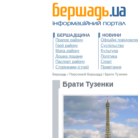
БЕРШАДЩИНА
НОВИНИ
Прапор району
Офіційні повідомле
Герб району
Суспільство
Мапа району
Культура
Дошка пошани
Політика
Паспорт району
Спорт
Сторінками історії
Привітання
Бершадь
/
Персоналії Бершадці
/
Брати Тузенки
Брати Тузенки