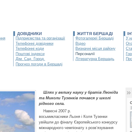
ДОВІДНИКИ
ЖИТТЯ БЕРШАДІ
І
ння
Підприємства та організації
Фотогалереї Бершаді
У н
Телефонні довідники
Відео
Ог
Телефонні коди
Визначні місця району
Ста
Поштові індекси
Персоналії
Гор
Дім. Сад. Город.
Літературна Бершадь
Про
Прогноз погоди в Бершаді
Шлях у велику науку у братів Леоніда
та Миколи Тузенків почався у школі
рідного села.
Навесні 2007 р.
восьмикласники Льоня і Коля Тузенки
увійшли до фіналу Європейського конкурсу
міжнародного чемпіонату з розв’язування
о