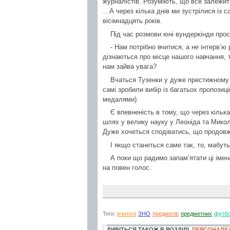
журналістів. Розуміють, що все залежит
…А через кілька днів ми зустрілися із с
вісімнадцять років.
Під час розмови юні вундеркінди проси
- Нам потрібно вчитися, а не інтерв’ю
дізнаються про місце нашого навчання, 
нам зайва увага?
Вчаться Тузенки у дуже престижному 
самі зробили вибір із багатьох пропозиці
медалями).
Є впевненість в тому, що через кільк
шлях у велику науку у Леоніда та Миколи
Дуже хочеться сподіватись, що продовжи
І якщо станеться саме так, то, мабуть
А поки що радимо запам’ятати ці імена
на повен голос.
Теги:
вчителі
ЗНО
предметів
предметних
футб
ДИВІТЬСЯ ТАКОЖ В РОЗДІЛІ
ПЕРСОНАЛІЇ