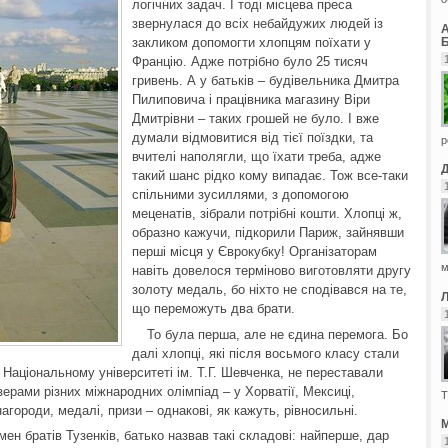
логічних задач. І тоді місцева преса
звернулася до всіх небайдужих людей із
Б
закликом допомогти хлопцям поїхати у
Францію. Адже потрібно було 25 тисяч
гривень. А у батьків – будівельника Дмитра
Пилиповича і працівника магазину Віри
Дмитрівни – таких грошей не було. І вже
думали відмовитися від тієї поїздки, та
р
вчителі наполягли, що їхати треба, адже
такий шанс рідко кому випадає. Тож все-таки
спільними зусиллями, з допомогою
меценатів, зібрали потрібні кошти. Хлопці ж,
образно кажучи, підкорили Париж, зайнявши
перші місця у Єврокубку! Організаторам
м
навіть довелося терміново виготовляти другу
золоту медаль, бо ніхто не сподівався на те,
що переможуть два брати.
То була перша, але не єдина перемога. Бо
далі хлопці, які після восьмого класу стали
Національному університеті ім. Т.Г. Шевченка, не переставали
рами різних міжнародних олімпіад – у Хорватії, Мексиці,
Т
агороди, медалі, призи – однакові, як кажуть, рівносильні.
М
ен братів Тузенків, батько назвав такі складові: найперше, дар