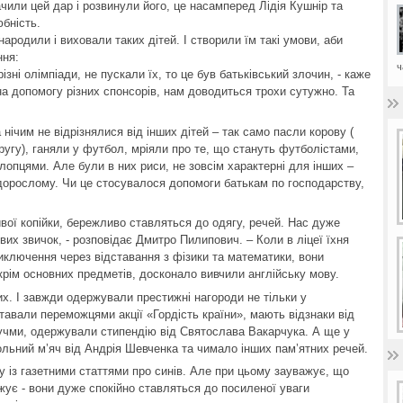
ачили цей дар і розвинули його, це насамперед Лідія Кушнір та
юбність.
 народили і виховали таких дітей. І створили їм такі умови, аби
ння:
ч
зні олімпіади, не пускали їх, то це був батьківський злочин, - каже
а допомогу різних спонсорів, нам доводиться трохи сутужно. Та
нічим не відрізнялися від інших дітей – так само пасли корову (
ругу), ганяли у футбол, мріяли про те, що стануть футболістами,
опцями. Але були в них риси, не зовсім характерні для інших –
-дорослому. Чи це стосувалося допомоги батькам по господарству,
йвої копійки, бережливо ставляться до одягу, речей. Нас дуже
вих звичок, - розповідає Дмитро Пилипович. – Коли в ліцеї їхня
иключення через відставання з фізики та математики, вони
 крім основних предметів, досконало вивчили англійську мову.
. І завжди одержували престижні нагороди не тільки у
тавали переможцями акції «Гордість країни», мають відзнаки від
учми, одержували стипендію від Святослава Вакарчука. А ще у
тбольний м’яч від Андрія Шевченка та чимало інших пам’ятних речей.
у із газетними статтями про синів. Але при цьому зауважує, що
ожує - вони дуже спокійно ставляться до посиленої уваги