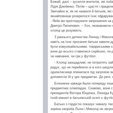
Божий, далі – зусилля вчителів, які поб
Лідія Дзюбенко. Потім – щастя і працел
Звичайно ж, як не назвати й батьків, які
якнайповніше розкрилося їхнє обдарува
- Якби ми проігнорували запрошення на рі
Дмитро Пилипович. – Хоч, незважаючи н
хлопці це розуміють.
З раннього дитинства Леонід і Микола 
навіть на їхнє прохання батьки завели д
були комунікабельними, товариськими хл
вони до всього ставилися серйозно, по
чи навчання, чи гри у футбол.
- Хлопці заощадливі, не потратять за
радує, що не перейняли ні в кого шкідли
однокласниця опинилася під загрозою в
допомогли їй у цих предметах. До речі,
Близнюки завжди йшли попереду інших
предметних олімпіадах. Скажімо, вони с
президентів Віктора Ющенка, Леоніда К
їхній кімнаті в батьківській оселі є фу
Батько з гордістю показує чималу тек
зоряна хвороба Льоні і Миколці не загр