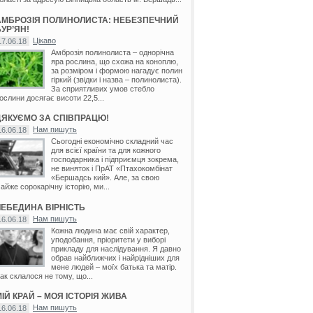
АМБРОЗІЯ ПОЛИНОЛИСТА: НЕБЕЗПЕЧНИЙ
УР’ЯН!
Цікаво
17.06.18
Амброзія полинолиста – однорічна
яра рослина, що схожа на коноплю,
за розміром і формою нагадує полин
гіркий (звідки і назва – полинолиста).
За сприятливих умов стебло
ослини досягає висоти 22,5...
ДЯКУЄМО ЗА СПІВПРАЦЮ!
Нам пишуть
16.06.18
Сьогодні економічно складний час
для всієї країни та для кожного
господарника і підприємця зокрема,
не виняток і ПрАТ «Птахокомбінат
«Бершадсь кий». Але, за свою
айже сорокарічну історію, ми...
ЛЕБЕДИНА ВІРНІСТЬ
Нам пишуть
16.06.18
Кожна людина має свій характер,
уподобання, пріоритети у виборі
прикладу для наслідування. Я давно
обрав найближчих і найрідніших для
мене людей – моїх батька та матір.
ак склалося не тому, що...
ІЙ КРАЙ – МОЯ ІСТОРІЯ ЖИВА
Нам пишуть
16.06.18