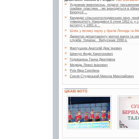
»
Художник-живописець, педагог, письменник.
графіки, пластики... які знаходяться в збірк
Білорусії,...
»
Кандидат сільськогосподарських наук, проф
університету. Народився 6 січня 1952 р. у 
інститут у 1981 р....
»
Шлях у велику науку у братів Леоніда та Ми
»
Директор департаменту митної варти та ор
служби України. Випускник 1998 р.
»
Фартушняк Анатолій Дем`янович
»
Шевчук Федір Харитонович
»
Годованець Ганна Дмитрівна
»
Медвідь Левко Іванович
»
Роїк Віра Сергіївна
»
Скеля-Студецький Микола Миколайович
ЦІКАВІ ФОТО
6 фото
2 фото