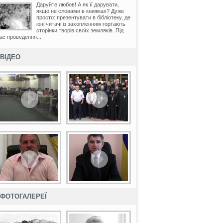
Даруйте любов! А як її дарувати,
якщо не словами в книжках? Дуже
просто: презентувати в бібліотеку, де
юні читачі із захопленням гортають
сторінки творів своїх земляків. Під
ас проведення...
ВІДЕО
ФОТОГАЛЕРЕЇ