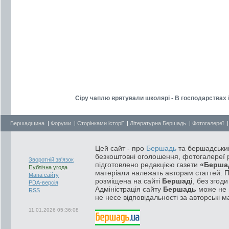
Сіру чаплю врятували школярі - В господарствах 
Бершадщина
|
Форуми
|
Сторінками історії
|
Літературна Бершадь
|
Фотогалереї
Цей сайт - про
Бершадь
та бершадський
безкоштовні оголошення, фотогалереї р
Зворотній зв'язок
підготовлено редакцією газети
«Берша
Публічна угода
матеріали належать авторам статтей. 
Мапа сайту
розміщена на сайті
Бершаді
, без згод
PDA-версія
Адміністрація сайту
Бершадь
може не п
RSS
не несе відповідальності за авторські м
11.01.2026 05:36:08