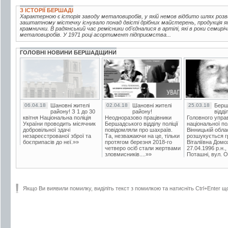
З ІСТОРІЇ БЕРШАДІ
Характерною є історія заводу металовиробів, у якій немов відбито шлях розв
заштатному містечку існувало понад двісті дрібних майстерень, продукція яки
крамнички. В радянський час ремісники об'єдналися в артілі, які в роки семирі
металовиробів. У 1971 році асортимент підприємства...
ГОЛОВНІ НОВИНИ БЕРШАДЩИНИ
06.04.18
Шановні жителі
02.04.18
Шановні жителі
25.03.18
Берш
району! З 1 до 30
району!
відді
квітня Національна поліція
Неодноразово працівники
Головного упра
України проводить місячник
Бершадського відділу поліції
національної пол
добровільної здачі
повідомляли про шахраїв.
Вінницькій обла
незареєстрованої зброї та
Та, незважаючи на це, тільки
розшукується гр
боєприпасів до неї.»»
протягом березня 2018-го
Віталіївна Домо
четверо осіб стали жертвами
27.04.1996 р.н.,
зловмисників....»»
Поташні, вул. Ос
Якщо Ви виявили помилку, виділіть текст з помилкою та натисніть Ctrl+Enter щ