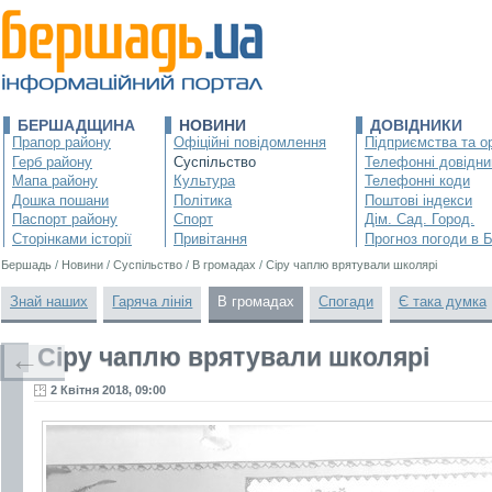
БЕРШАДЩИНА
НОВИНИ
ДОВІДНИКИ
Прапор району
Офіційні повідомлення
Підприємства та ор
Герб району
Суспільство
Телефонні довідни
Мапа району
Культура
Телефонні коди
Дошка пошани
Політика
Поштові індекси
Паспорт району
Спорт
Дім. Сад. Город.
Сторінками історії
Привітання
Прогноз погоди в 
Бершадь
/
Новини
/
Суспільство
/
В громадах
/
Сіру чаплю врятували школярі
Знай наших
Гаряча лінія
В громадах
Спогади
Є така думка
Сіру чаплю врятували школярі
←
2 Квітня 2018, 09:00