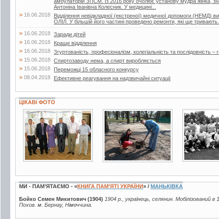
амбулаторій ЗПСМ. Із 2016 року очолює установу мудра жінка, зна
Антоніна Іванівна Колесник. У медицині...
»
16.06.2018
Відділення невідкладної (екстреної) медичної допомоги (НЕМД) 
ОЛІЛ. У більшій його частині проведено ремонти, які ще тривають.
»
16.06.2018
Заради дітей
»
16.06.2018
Краще відділення
»
16.06.2018
Згуртованість, професіоналізм, колегіальність та послідовність – г
»
15.06.2018
Спиртозаводу нема, а спирт виробляється
»
15.06.2018
Переможці 15 обласного конкурсу
»
08.04.2018
Ефективне реагування на надзвичайні ситуації
ЦІКАВІ ФОТО
3 фото
9 фото
2 фото
МИ - ПАМ’ЯТАЄМО - «
КНИГА ПАМ’ЯТІ УКРАЇНИ
» /
МАНЬКІВКА
Бойко Семен Микитович (1904)
1904 р., українець, селянин. Мобілізований в 
Похов. м. Бернау, Німеччина.