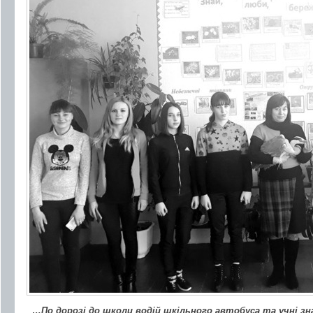
…По дорозі до школи водій шкільного автобуса та учні зн