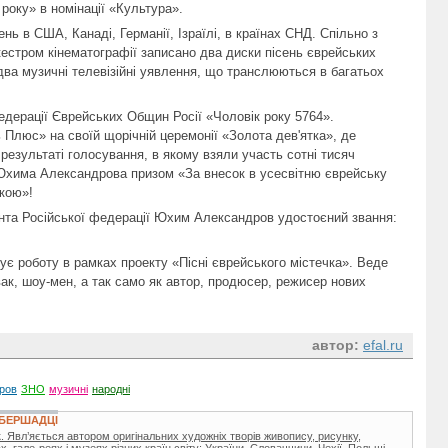
 року» в номінації «Культура».
нь в США, Канаді, Германії, Ізраїлі, в країнах СНД. Спільно з
стром кінематографії записано два диски пісень єврейських
о два музичні телевізійні уявлення, що транслюються в багатьох
дерації Єврейських Общин Росії «Чоловік року 5764».
ь Плюс» на своїй щорічній церемонії «Золота дев'ятка», де
результаті голосування, в якому взяли участь сотні тисяч
 Юхима Александрова призом «За внесок в усесвітню єврейську
кою»!
нта Російської федерації Юхим Александров удостоєний звання:
 роботу в рамках проекту «Пісні єврейського містечка». Веде
івак, шоу-мен, а так само як автор, продюсер, режисер нових
автор:
efal.ru
ров
ЗНО
музичні
народні
 БЕРШАДЦІ
 Явл’яється автором оригінальних художніх творів живопису, рисунку,