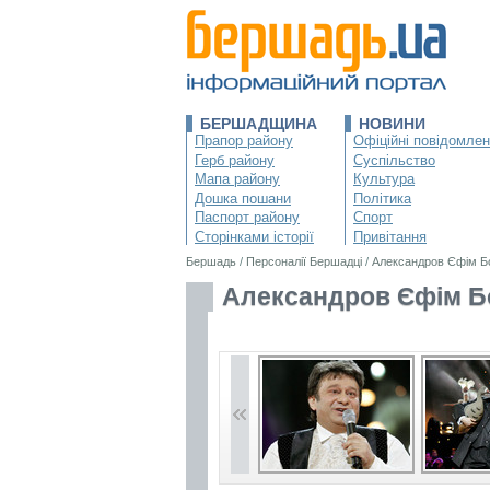
БЕРШАДЩИНА
НОВИНИ
Прапор району
Офіційні повідомле
Герб району
Суспільство
Мапа району
Культура
Дошка пошани
Політика
Паспорт району
Спорт
Сторінками історії
Привітання
Бершадь
/
Персоналії Бершадці
/
Александров Єфім Б
Александров Єфім Б