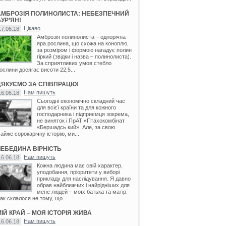
АМБРОЗІЯ ПОЛИНОЛИСТА: НЕБЕЗПЕЧНИЙ
УР’ЯН!
Цікаво
17.06.18
Амброзія полинолиста – однорічна
яра рослина, що схожа на коноплю,
за розміром і формою нагадує полин
гіркий (звідки і назва – полинолиста).
За сприятливих умов стебло
ослини досягає висоти 22,5...
ДЯКУЄМО ЗА СПІВПРАЦЮ!
Нам пишуть
16.06.18
Сьогодні економічно складний час
для всієї країни та для кожного
господарника і підприємця зокрема,
не виняток і ПрАТ «Птахокомбінат
«Бершадсь кий». Але, за свою
айже сорокарічну історію, ми...
ЛЕБЕДИНА ВІРНІСТЬ
Нам пишуть
16.06.18
Кожна людина має свій характер,
уподобання, пріоритети у виборі
прикладу для наслідування. Я давно
обрав найближчих і найрідніших для
мене людей – моїх батька та матір.
ак склалося не тому, що...
ІЙ КРАЙ – МОЯ ІСТОРІЯ ЖИВА
Нам пишуть
16.06.18