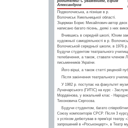
родителей! С уважением, Ефим
Александров
Подволочиська, а пізніше в р.
Волочиськ Хмельницької області.
Зіцерман Борис Михайлович-автор двох по
написано багато пісень, деякі з них вик
Вчившись в середній школі, Юхим зак
художньої самодіяльності в р. Волочиськ
Волочиськой середньої школи, в 1976 р
Будучи студентом театрального училища
телебачення, а також, ставати членом Л
письменників України.
Його вірші, а також статті рецензій п
Після закінчення театрального учили
У 1982 р. поступає на факультет музи
Луначарського (ГИТІС) на курс - Засл
Мордвінова, у вокальний клас - Народн
Тихоновича Сергєєва.
Будучи студентом, багато співробітн
Союзу композиторів СРСР. Після 3 курс
з успіхом дебютував в прем'єрі театру 
запрошений в «Роськонцерт», в Театр му