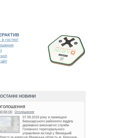
ТЕРАКТИВ
 в гостях!
ошення
і
скоп
сайт
ОСТАННІ НОВИНИ
ОГОЛОШЕННЯ
Оголошення
30.08.18
07.09.2018 року в приміщені
Бершадського районного відділу
державної виконавчої служби
Головного територіального
управління юстиції у Вінницькій
бласті за адресую Вінницька область м. Бершадь...