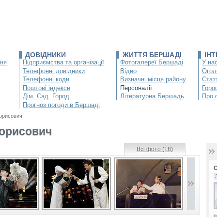
ДОВІДНИКИ
ЖИТТЯ БЕРШАДІ
ІН
ння
Підприємства та організації
Фотогалереї Бершаді
У нас
Телефонні довідники
Відео
Огол
Телефонні коди
Визначні місця району
Статт
Поштові індекси
Персоналії
Горо
Дім. Сад. Город.
Літературна Бершадь
Про 
Прогноз погоди в Бершаді
орисович
орисович
Всі фото (18)
о