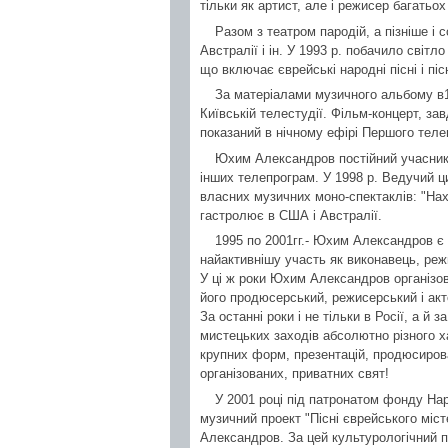
тільки як артист, але і режисер багатьох
Разом з театром пародій, а пізніше і
Австралії і ін. У 1993 р. побачило сві
що включає єврейські народні пісні і пі
За матеріалами музичного альбому в1
Київській телестудії. Фільм-концерт, за
показаний в нічному ефірі Першого телев
Юхим Александров постійний учасник 
інших телепрограм. У 1998 р. Ведучий
власних музичних моно-спектаклів: "Нах
гастролює в США і Австралії.
1995 по 2001гг.- Юхим Александров є
найактивнішу участь як виконавець, реж
У ці ж роки Юхим Александров організов
його продюсерський, режисерський і акт
За останні роки і не тільки в Росії, а й
мистецьких заходів абсолютно різного х
крупних форм, презентацій, продюсирован
організованих, приватних свят!
У 2001 році під патронатом фонду Н
музичний проект "Пісні єврейського міст
Александров. За цей культурологічний