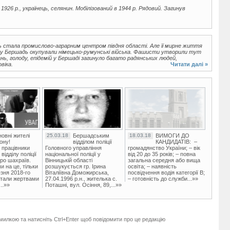
1926 р., українець, селянин. Мобілізований в 1944 р. Рядовий. Загинув
ь стала промислово-аграрним центром півдня області. Але її мирне життя
оку Бершадь окупували німецько-румунські війська. Фашисти утворили тут
нь, голоду, епідемій у Бершаді загинуло багато радянських людей,
віка.
Читати далі »
овні жителі
25.03.18
Бершадським
18.03.18
ВИМОГИ ДО
ону!
відділом поліції
КАНДИДАТІВ: –
 працівники
Головного управління
громадянство України; – вік
ідділу поліції
національної поліції у
від 20 до 35 років; – повна
ро шахраїв.
Вінницькій області
загальна середня або вища
и на це, тільки
розшукується гр. Ірина
освіта; – наявність
зня 2018-го
Віталіївна Доможирська,
посвідчення водія категорії В;
стали жертвами
27.04.1996 р.н., жителька с.
– готовність до служби...»»
..»»
Поташні, вул. Осіння, 89,...»»
милкою та натисніть Ctrl+Enter щоб повідомити про це редакцію