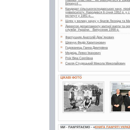
графіки, пластики... які знаходяться в збірк
Білорусії,...
»
Кандидат сільськогосподарських наук, проф
університету. Народився 6 січня 1952 р. у 
інститут у 1981 р....
»
Шлях у велику науку у братів Леоніда та Ми
»
Директор департаменту митної варти та ор
служби України. Випускник 1998 р.
»
Фартушняк Анатолій Дем`янович
»
Шевчук Федір Харитонович
»
Годованець Ганна Дмитрівна
»
Медвідь Левко Іванович
»
Роїк Віра Сергіївна
»
Скеля-Студецький Микола Миколайович
ЦІКАВІ ФОТО
2 фото
3 фото
МИ - ПАМ’ЯТАЄМО - «
КНИГА ПАМ’ЯТІ УКРА