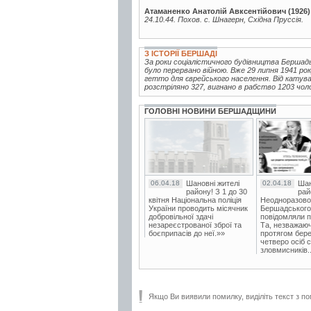
Атаманенко Анатолій Авксентійович (1926)
24.10.44. Похов. с. Шнагерн, Східна Пруссія.
З ІСТОРІЇ БЕРШАДІ
За роки соціалістичного будівництва Бершад
було перервано війною. Вже 29 липня 1941 р
гетто для єврейського населення. Від катува
розстріляно 327, вигнано в рабство 1203 чоло
ГОЛОВНІ НОВИНИ БЕРШАДЩИНИ
06.04.18
Шановні жителі
02.04.18
Шан
району! З 1 до 30
рай
квітня Національна поліція
Неодноразово
України проводить місячник
Бершадського в
добровільної здачі
повідомляли п
незареєстрованої зброї та
Та, незважаюч
боєприпасів до неї.»»
протягом бере
четверо осіб 
зловмисників..
Якщо Ви виявили помилку, виділіть текст з по