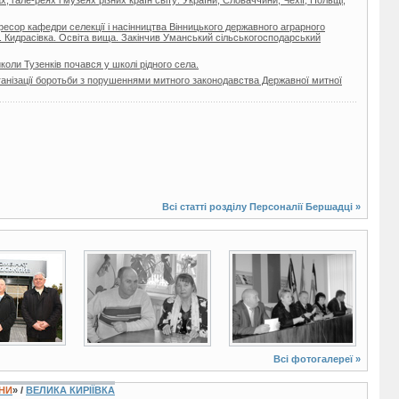
ах, гале-реях і музеях різних країн світу: України, Словаччини, Чехії, Польщі,
есор кафедри селекції і насінництва Вінницького державного аграрного
с. Кидрасівка. Освіта вища. Закінчив Уманський сільськогосподарський
коли Тузенків почався у школі рідного села.
ганізації боротьби з порушеннями митного законодавства Державної митної
Всі статті розділу
Персоналії Бершадці
»
2 фото
5 фото
Всі фотогалереї »
ЇНИ
» /
ВЕЛИКА КИРІЇВКА