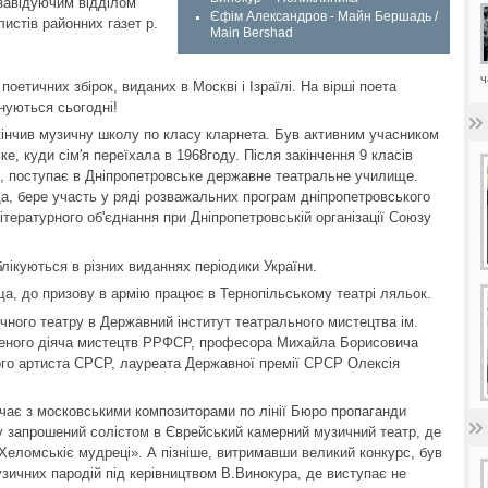
завідуючим відділом
Єфім Александров - Майн Бершадь /
листів районних газет р.
Main Bershad
ч
етичних збірок, виданих в Москві і Ізраїлі. На вірші поета
онуються сьогодні!
інчив музичну школу по класу кларнета. Був активним учасником
е, куди сім'я переїхала в 1968году. Після закінчення 9 класів
., поступає в Дніпропетровське державне театральне училище.
, бере участь у ряді розважальних програм дніпропетровського
ітературного об'єднання при Дніпропетровській організації Союзу
ублікуються в різних виданнях періодики України.
ща, до призову в армію працює в Тернопільському театрі ляльок.
чного театру в Державний інститут театрального мистецтва ім.
уженого діяча мистецтв РРФСР, професора Михайла Борисовича
ого артиста СРСР, лауреата Державної премії СРСР Олексія
ичає з московськими композиторами по лінії Бюро пропаганди
у запрошений солістом в Єврейський камерний музичний театр, де
«Хеломськіє мудреці». А пізніше, витримавши великий конкурс, був
зичних пародій під керівництвом В.Винокура, де виступає не