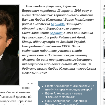
Александров (Зіцерман) Ефіміан
Б
Борисович народився 13 травня 1960 року в
місті Підволочиськ Тернопольськой області.
Батьки Любов Юхимівна і Борис Михайлович
родом з містечка
Бершадь
Вінницької
області, в'язні Бершадського гетто.
р
Після звільнення
Бершаді
в 1944 році батько
був покликаний в ряди Радянської Армії.
Кінець війни зустрів на Західній Україні.
Нагороджений медалями СРСР. Після
закінчення медичного училища матір
направляють в Подволочиськую районну
лікарню, де вона пропрацювала медсестрою
м
інфекційного відділення більше 40 років. За
доблесну працю Любов Юхимівна нагороджена
медалями СРСР.
Батько
Ефим Александров: «Не реквием, но
після
гимн!» Интервью перед премьерой
демобілізації закінчив
Т
Ефим Александров – певец
Львівський державний
"Еврейского местечка"
М
університет і працював
Єфім Александров, Володимир
Винокур - "Поликлиника"