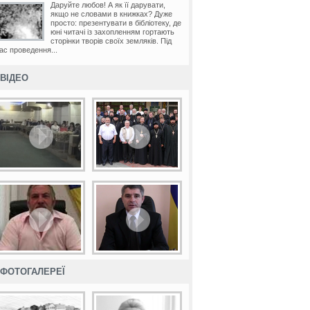
Даруйте любов! А як її дарувати,
якщо не словами в книжках? Дуже
просто: презентувати в бібліотеку, де
юні читачі із захопленням гортають
сторінки творів своїх земляків. Під
ас проведення...
ВІДЕО
ФОТОГАЛЕРЕЇ