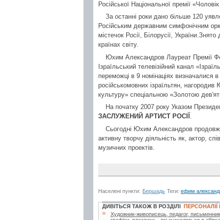
Російської Національної премії «Чоловік
За останні роки дано більше 120 уявле
Російським державним симфонічним орке
містечок Росії, Білорусії, України.Знят
країнах світу.
Юхим Александров Лауреат Премії Фе
Ізраїльський телевізійний канал «Ізраїл
переможці в 9 номінаціях визначалися в 
російськомовних ізраїльтян, нагородив
культуру» спеціальною «Золотою дев'ят
На початку 2007 року Указом Президе
ЗАСЛУЖЕНИЙ АРТИСТ РОСІЇ
.
Сьогодні Юхим Александров продовжує
активну творчу діяльність як, актор, сп
музичних проектів.
Населені пункти:
Бершадь
Теги:
ефим александ
ДИВІТЬСЯ ТАКОЖ В РОЗДІЛІ
ПЕРСОНАЛІЇ
»
Художник-живописець, педагог, письменник.