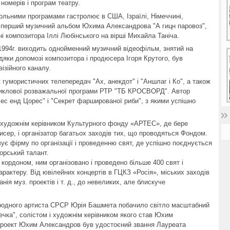
 номерів і програм театру.
 сольними програмами гастролює в США, Ізраїлі, Німеччині,
тло перший музичний альбом Юхима Александрова "А гицн паровоз",
сні композитора Іллі Любінського на вірші Михайла Таніча.
994г. виходить однойменний музичний відеофільм, знятий на
вдяки допомозі композитора і продюсера Ігоря Крутого, був
ізійного каналу.
гумористичних телепередач "Ах, анекдот" і "Аншлаг і Ко", а також
 циклової розважальної програми РТР "ТБ КРОСВОРД". Автор
ес енд Цорес" і "Секрет фаршированої риби", з якими успішно
 художнім керівником Культурного фонду «АРТЕС», де бере
исер, і організатор багатьох заходів тих, що проводяться Фондом.
ує фірму по організації і проведенню свят, де успішно поєднується
орський талант.
 за кордоном, ним організовано і проведено більше 400 свят і
арактеру. Від ювілейних концертів в ГЦКЗ «Росія», міських заходів
ія муз. проектів і т. д., до невеликих, але блискуче
ародного артиста СРСР Юрія Башмета побачило світло масштабний
ечка", солістом і художнім керівником якого став Юхим
 проект Юхим Александров був удостоєний звання Лауреата