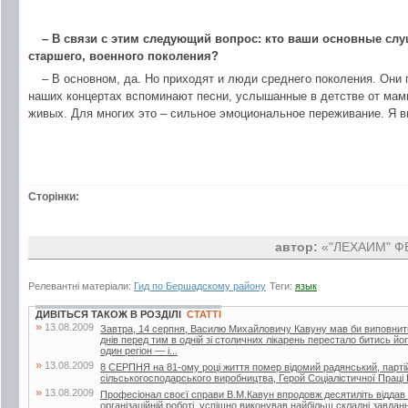
– В связи с этим следующий вопрос: кто ваши основные сл
старшего, военного поколения?
– В основном, да. Но приходят и люди среднего поколения. Они п
наших концертах вспоминают песни, услышанные в детстве от мамы
живых. Для многих это – сильное эмоциональное переживание. Я в
Сторінки:
автор:
«"ЛЕХАИМ" ФЕ
Релевантні матеріали:
Гид по Бершадскому району
Теги:
язык
ДИВІТЬСЯ ТАКОЖ В РОЗДІЛІ
СТАТТІ
»
13.08.2009
Завтра, 14 серпня, Василю Михайловичу Кавуну мав би виповнитися 
днів перед тим в одній зі столичних лікарень перестало битись й
один регіон — і...
»
13.08.2009
8 СЕРПНЯ на 81-ому році життя помер відомий радянський, партій
сільськогосподарського виробництва, Герой Соціалістичної Прац
»
13.08.2009
Професіонал своєї справи В.М.Кавун впродовж десятиліть віддав б
організаційній роботі, успішно виконував найбільш складні завдан