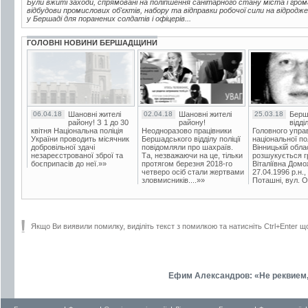
Були вжиті заходи, спрямовані на поліпшення санітарного стану міста і гро
відбудови промислових об'єктів, набору та відправки робочої сили на відродж
у Бершаді для поранених солдатів і офіцерів...
ГОЛОВНІ НОВИНИ БЕРШАДЩИНИ
06.04.18
Шановні жителі
02.04.18
Шановні жителі
25.03.18
Берш
району! З 1 до 30
району!
відді
квітня Національна поліція
Неодноразово працівники
Головного упра
України проводить місячник
Бершадського відділу поліції
національної пол
добровільної здачі
повідомляли про шахраїв.
Вінницькій обла
незареєстрованої зброї та
Та, незважаючи на це, тільки
розшукується гр
боєприпасів до неї.»»
протягом березня 2018-го
Віталіївна Домо
четверо осіб стали жертвами
27.04.1996 р.н.,
зловмисників....»»
Поташні, вул. Ос
Якщо Ви виявили помилку, виділіть текст з помилкою та натисніть Ctrl+Enter щ
Ефим Александров: «Не реквием,