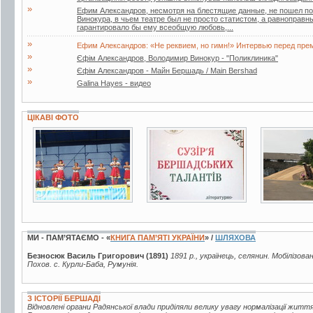
»
Ефим Александров, несмотря на блестящие данные, не пошел по 
Винокура, в чьем театре был не просто статистом, а равноправн
гарантировало бы ему всеобщую любовь,...
»
Ефим Александров: «Не реквием, но гимн!» Интервью перед пре
»
Єфім Александров, Володимир Винокур - "Поликлиника"
»
Єфім Александров - Майн Бершадь / Main Bershad
»
Galina Hayes - видео
ЦІКАВІ ФОТО
6 фото
2 фото
11 фото
МИ - ПАМ’ЯТАЄМО - «
КНИГА ПАМ’ЯТІ УКРАЇНИ
» /
ШЛЯХОВА
Безносюк Василь Григорович (1891)
1891 р., українець, селянин. Мобілізова
Похов. с. Курли-Баба, Румунія.
З ІСТОРІЇ БЕРШАДІ
Відновлені органи Радянської влади приділяли велику увагу нормалізації жи