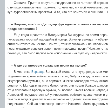
– Спасибо. Приятно получить поздравление от читателей еврейс
с пятидесятитысячным тиражом. То, чем мы, я и мой коллектив, с
культурологическим проектом. И то, что его заметили и оценили, 
– Видимо, альбом «Ди лидер фун идишес штетл» – не первый
предшествовало»?
– Еще когда я работал с Владимиром Винокуром, во время перв
показывали короткий пародийный номер. Винокур выходил и объяв
антисемитского общества “Память”, тонких знатоков и ценителей е
неоднократным заявкам исполняется народная песня “Ицик хочет же
пожалуй, это было первое мое исполнение «на публику» еврейской 
– А где вы впервые услышали песни на идише?
– В местечке
Бершадь
Винницкой области, откуда родом мои мама
Родители во время войны попали в гетто, бабушка и дед в нем пог
оккупировали румыны, а не вермахт, многие благодаря этому оста
родители. Молодым выжить было легче, они имели больше шансов
отца призвали в Красную Армию, он воевал, имеет боевые наград
Львовский государственный университет, работал журналистом в у
там он и тогда журналистской карьеры не сделал: выше завотдело
поднимался. Сейчас пенсионер, живет в Израиле. Мама тридцать л