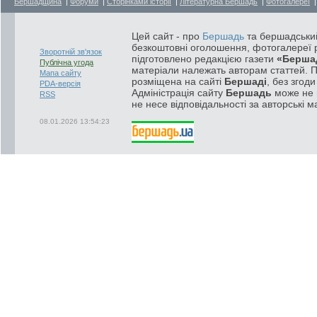
Бершадщина
|
Форуми
|
Сторінками історії
|
Літературна Бершадь
|
Фотогалереї
Цей сайт - про
Бершадь
та бершадський
безкоштовні оголошення, фотогалереї р
Зворотній зв'язок
підготовлено редакцією газети
«Берша
Публічна угода
матеріали належать авторам статтей. 
Мапа сайту
розміщена на сайті
Бершаді
, без згод
PDA-версія
Адміністрація сайту
Бершадь
може не п
RSS
не несе відповідальності за авторські м
08.01.2026 13:54:23