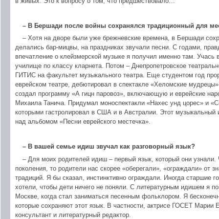
в живых. Это к вопросу о том, что предшествовало…
– В Бершади после войны сохранялся традиционный для ме
– Хотя на дворе были уже брежневские времена, в Бершади сох
делались бар-мицвы, на праздниках звучали песни. С годами, пра
впечатление о клейзмерской музыке я получил именно там. Учась 
училище по классу кларнета. Потом – Днепропетровское театральн
ГИТИС на факультет музыкального театра. Еще студентом год про
еврейском театре, дебютировал в спектакле «Хеломские мудрецы».
создал программу «А гицн паровоз», включающую и еврейские наро
Михаила Танича. Придумал моноспектакли «Нахес унд цорес» и «
которыми гастролировал в США и в Австралии. Этот музыкальный и
над альбомом «Песни еврейского местечка».
– В вашей семье идиш звучал как разговорный язык?
– Для моих родителей идиш – первый язык, который они узнали.
поколения, то родители нас скорее «оберегали», «ограждали» от зн
традиций. Я бы сказал, инстинктивно ограждали. Иногда старшие г
хотели, чтобы дети ничего не поняли. С литературным идишем я по
Москве, когда стал заниматься песенным фольклором. Я бесконечн
которые сохраняют этот язык. В частности, актрисе ГОСЕТ Марии 
консультант и литературный редактор.