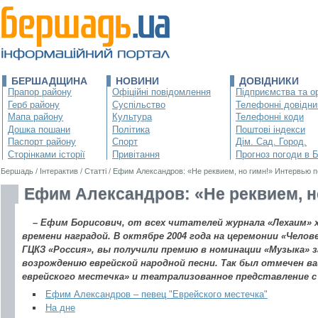
БЕРШАДЩИНА
НОВИНИ
ДОВІДНИКИ
Прапор району
Офіційні повідомлення
Підприємства та ор
Герб району
Суспільство
Телефонні довідни
Мапа району
Культура
Телефонні коди
Дошка пошани
Політика
Поштові індекси
Паспорт району
Спорт
Дім. Сад. Город.
Сторінками історії
Привітання
Прогноз погоди в 
Бершадь
/
Інтерактив
/
Статті
/
Ефим Александров: «Не реквием, но гимн!» Интервью 
Ефим Александров: «Не реквием, н
– Ефим Борисович, от всех читателей журнала «Лехаим» х
времени наградой. В октябре 2004 года на церемонии «Челов
ГЦКЗ «Россия», вы получили премию в номинации «Музыка»
возрождению еврейской народной песни. Так был отмечен в
еврейского местечка» и театрализованное представление с
Ефим Александров – певец "Еврейского местечка"
На дне