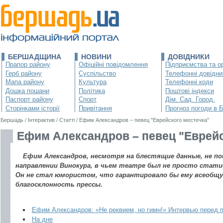
БЕРШАДЩИНА
НОВИНИ
ДОВІДНИКИ
Прапор району
Офіційні повідомлення
Підприємства та ор
Герб району
Суспільство
Телефонні довідни
Мапа району
Культура
Телефонні коди
Дошка пошани
Політика
Поштові індекси
Паспорт району
Спорт
Дім. Сад. Город.
Сторінками історії
Привітання
Прогноз погоди в 
Бершадь
/
Інтерактив
/
Статті
/
Ефим Александров – певец "Еврейского местечка"
Ефим Александров – певец "Еврейс
Ефим Александров, несмотря на блестящие данные, не по
направлении Винокура, в чьем театре был не просто стат
Он не стал юмористом, что гарантировало бы ему всеобщу
благосклонность прессы.
Ефим Александров: «Не реквием, но гимн!» Интервью перед 
На дне