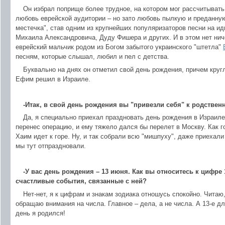
Он избрал поприще более трудное, на котором мог рассчитывать 
любовь еврейской аудитории – но зато любовь пылкую и преданну
местечка", став одним из крупнейших популяризаторов песни на и
Михаила Александровича, Дуду Фишера и других. И в этом нет ниче
еврейский мальчик родом из Богом забытого украинского "штетла"
песням, которые слышал, любил и пел с детства.
Буквально на днях он отметил свой день рождения, причем круг
Ефим решил в Израиле.
-Итак, в свой день рождения вы "привезли себя" к родствен
Да, я специально приехал праздновать день рождения в Израиле
перенес операцию, и ему тяжело дался бы перелет в Москву. Как го
Хаим идет к горе. Ну, и так собрали всю "мишпуху", даже приехали
мы тут отпраздновали.
-У вас день рождения – 13 июня. Как вы относитесь к цифре 
счастливые события, связанные с ней?
Нет-нет, я к цифрам и знакам зодиака отношусь спокойно. Читаю
обращаю внимания на числа. Главное – дела, а не числа. А 13-е дл
день я родился!