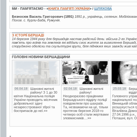
МИ - ПАМ’ЯТАЄМО - «
КНИГА ПАМ’ЯТІ УКРАЇНИ
» /
ШЛЯХОВА
Безносюк Василь Григорович (1891)
1891 р., українець, селянин. Мобілізова
Похов. с. Курли-Баба, Румунія.
З ІСТОРІЇ БЕРШАДІ
14 березня 1944 року для бершадців настав радісний день: війська 2-го Україн
пам'ять про воїнів та земляків які віддали своє життя за визволення Бершаді
споруджено обеліски та скульптурні групи, біля підніжжя яких завжди живі кві
ГОЛОВНІ НОВИНИ БЕРШАДЩИНИ
06.04.18
Шановні жителі
02.04.18
Шановні жителі
25.03.18
Берш
району! З 1 до 30
району!
відді
квітня Національна поліція
Неодноразово працівники
Головного упра
України проводить місячник
Бершадського відділу поліції
національної пол
добровільної здачі
повідомляли про шахраїв.
Вінницькій обла
незареєстрованої зброї та
Та, незважаючи на це, тільки
розшукується гр
боєприпасів до неї.»»
протягом березня 2018-го
Віталіївна Домо
четверо осіб стали жертвами
27.04.1996 р.н.,
зловмисників....»»
Поташні, вул. Ос