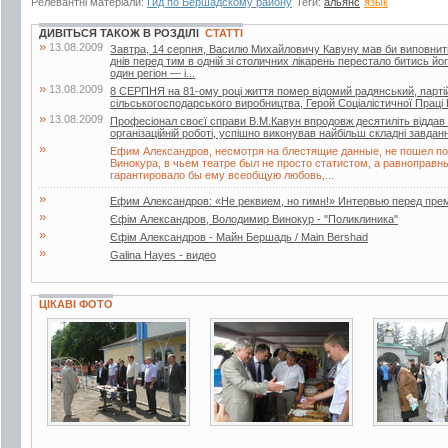
Релевантні матеріали:
Гид по Бершадскому району
Теги:
альянс
язык
ДИВІТЬСЯ ТАКОЖ В РОЗДІЛІ
СТАТТІ
»
13.08.2009
Завтра, 14 серпня, Василю Михайловичу Кавуну мав би виповнитися 
днів перед тим в одній зі столичних лікарень перестало битись й
один регіон — і...
»
13.08.2009
8 СЕРПНЯ на 81-ому році життя помер відомий радянський, партій
сільськогосподарського виробництва, Герой Соціалістичної Прац
»
13.08.2009
Професіонал своєї справи В.М.Кавун впродовж десятиліть віддав б
організаційній роботі, успішно виконував найбільш складні завдан
»
Ефим Александров, несмотря на блестящие данные, не пошел по 
Винокура, в чьем театре был не просто статистом, а равноправн
гарантировало бы ему всеобщую любовь,...
»
Ефим Александров: «Не реквием, но гимн!» Интервью перед пре
»
Єфім Александров, Володимир Винокур - "Поликлиника"
»
Єфім Александров - Майн Бершадь / Main Bershad
»
Galina Hayes - видео
ЦІКАВІ ФОТО
3 фото
6 фото
3 фото