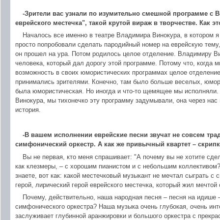
-Зрители вас узнали по изумительно смешной программе с В
еврейского местечка", такой крутой вираж в творчестве. Как э
Началось все именно в театре Владимира Винокура, в котором я
просто попробовали сделать пародийный номер на еврейскую тему,
он прошел на ура. Потом родилось целое отделение. Владимиру Ви
человека, который дал дорогу этой программе. Потому что, когда 
возможность в своих юмористических программах целое отделение
принимались зрителями. Конечно, там было больше веселых, юмор
была юмористическая. Но иногда и что-то щемящее мы исполняли. 
Винокура, мы тихонечко эту программу задумывали, она через нас 
история.
-В вашем исполнении еврейские песни звучат не совсем тр
симфонический оркестр. А как же привычный квартет – скрипка
Вы не первая, кто меня спрашивает: "А почему вы не хотите сдел
как клезмеры, – с хорошим пианистом и с небольшим коллективом?"
знаете, вот как: какой местечковый музыкант не мечтал сыграть с
герой, лирический герой еврейского местечка, который жил мечтой
Почему, действительно, наша народная песня – песня на идише 
симфонического оркестра? Наша музыка очень глубокая, очень инт
заслуживает глубинной аранжировки и большого оркестра с прекр