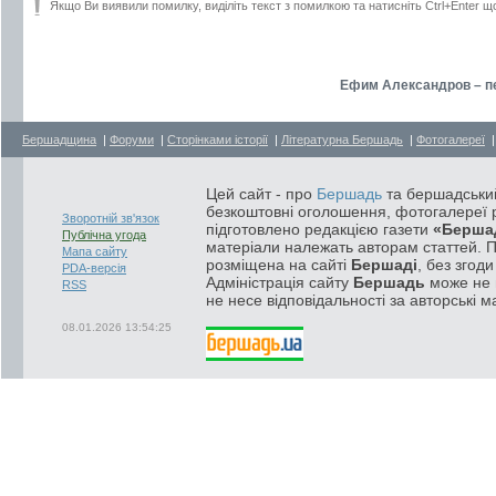
Якщо Ви виявили помилку, виділіть текст з помилкою та натисніть Ctrl+Enter щ
Ефим Александров – пе
Бершадщина
|
Форуми
|
Сторінками історії
|
Літературна Бершадь
|
Фотогалереї
Цей сайт - про
Бершадь
та бершадський
безкоштовні оголошення, фотогалереї р
Зворотній зв'язок
підготовлено редакцією газети
«Берша
Публічна угода
матеріали належать авторам статтей. 
Мапа сайту
розміщена на сайті
Бершаді
, без згод
PDA-версія
Адміністрація сайту
Бершадь
може не п
RSS
не несе відповідальності за авторські м
08.01.2026 13:54:25