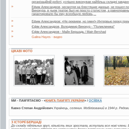
організаційній роботі, успішно виконував найбільш складні завдан
»
Ефим Александров, несмотря на блестящие данные, не пошел по 
Винокура, в чьем театре был не просто статистом, а равноправн
гарантировало бы ему всеобщую любовь,...
»
Ефим Александров: «Не реквием, но гимн!» Интервью перед пре
»
Єфім Александров, Володимир Винокур - "Поликлиника"
»
Єфім Александров - Майн Бершадь / Main Bershad
»
Galina Hayes - видео
ЦІКАВІ ФОТО
2 фото
3 фото
9 фото
МИ - ПАМ’ЯТАЄМО - «
КНИГА ПАМ’ЯТІ УКРАЇНИ
» /
ОСІЇВКА
Кавко Степан Андрійович
Українець, селянин. Мобілізований в 1944 р. Рядови
З ІСТОРІЇ БЕРШАДІ
До складу підпільних груп, кількість яких зростала, вступали все нові члени. В