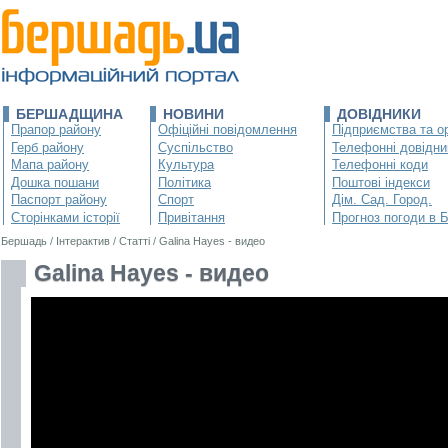
БЕРШАДЩИНА
НОВИНИ
ДОВІДНИКИ
Прапор району
Офіційні повідомлення
Підприємства та ор
Герб району
Суспільство
Телефонні довідни
Мапа району
Культура
Телефонні коди
Дошка пошани
Політика
Поштові індекси
Паспорт району
Спорт
Дім. Сад. Город.
Сторінками історії
Привітання
Прогноз погоди в 
Бершадь
/
Інтерактив
/
Статті
/
Galina Hayes - видео
Galina Hayes - видео