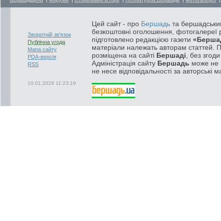
Цей сайт - про
Бершадь
та бершадський
безкоштовні оголошення, фотогалереї р
Зворотній зв'язок
підготовлено редакцією газети
«Берша
Публічна угода
матеріали належать авторам статтей. 
Мапа сайту
розміщена на сайті
Бершаді
, без згод
PDA-версія
Адміністрація сайту
Бершадь
може не п
RSS
не несе відповідальності за авторські м
10.01.2026 11:23:19