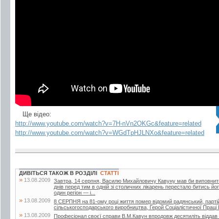
Ще відео:
http://www.youtube.com/watch?v=7H-nVn2OKGc&feature=related
http://www.youtube.com/watch?v=WGdTpHJLNXo&feature=related
ДИВІТЬСЯ ТАКОЖ В РОЗДІЛІ
СТАТТІ
»
13.08.2009
Завтра, 14 серпня, Василю Михайловичу Кавуну мав би виповнитися 
днів перед тим в одній зі столичних лікарень перестало битись й
один регіон — і...
»
13.08.2009
8 СЕРПНЯ на 81-ому році життя помер відомий радянський, партій
сільськогосподарського виробництва, Герой Соціалістичної Прац
»
13.08.2009
Професіонал своєї справи В.М.Кавун впродовж десятиліть віддав б