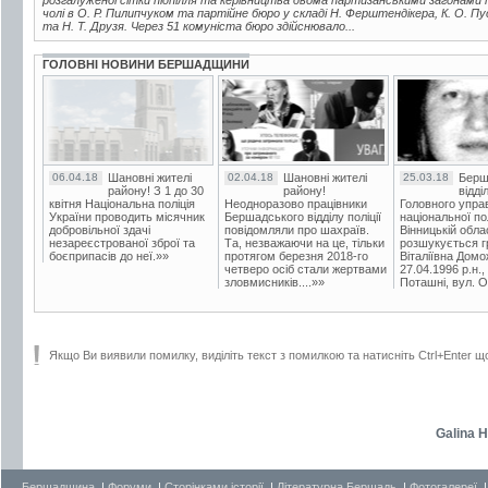
розгалуженої сітки підпілля та керівництва двома партизанськими загонами 
чолі в О. Р. Пилипчуком та партійне бюро у складі Н. Ферштендікера, К. О. Пу
та Н. Т. Друзя. Через 51 комуніста бюро здійснювало...
ГОЛОВНІ НОВИНИ БЕРШАДЩИНИ
06.04.18
Шановні жителі
02.04.18
Шановні жителі
25.03.18
Берш
району! З 1 до 30
району!
відді
квітня Національна поліція
Неодноразово працівники
Головного упра
України проводить місячник
Бершадського відділу поліції
національної пол
добровільної здачі
повідомляли про шахраїв.
Вінницькій обла
незареєстрованої зброї та
Та, незважаючи на це, тільки
розшукується гр
боєприпасів до неї.»»
протягом березня 2018-го
Віталіївна Домо
четверо осіб стали жертвами
27.04.1996 р.н.,
зловмисників....»»
Поташні, вул. Ос
Якщо Ви виявили помилку, виділіть текст з помилкою та натисніть Ctrl+Enter щ
Galina H
Бершадщина
|
Форуми
|
Сторінками історії
|
Літературна Бершадь
|
Фотогалереї