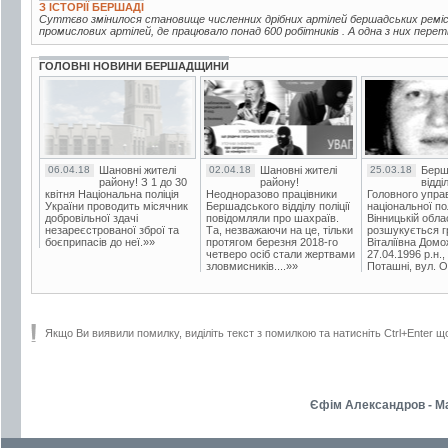
З ІСТОРІЇ БЕРШАДІ
Суттєво змінилося становище численних дрібних артілей бершадських ремісни
промислових артілей, де працювало понад 600 робітників . А одна з них пере
ГОЛОВНІ НОВИНИ БЕРШАДЩИНИ
06.04.18
Шановні жителі
02.04.18
Шановні жителі
25.03.18
Берш
району! З 1 до 30
району!
відді
квітня Національна поліція
Неодноразово працівники
Головного упра
України проводить місячник
Бершадського відділу поліції
національної пол
добровільної здачі
повідомляли про шахраїв.
Вінницькій обла
незареєстрованої зброї та
Та, незважаючи на це, тільки
розшукується гр
боєприпасів до неї.»»
протягом березня 2018-го
Віталіївна Домо
четверо осіб стали жертвами
27.04.1996 р.н.,
зловмисників....»»
Поташні, вул. Ос
Якщо Ви виявили помилку, виділіть текст з помилкою та натисніть Ctrl+Enter щ
Єфім Александров - Ма