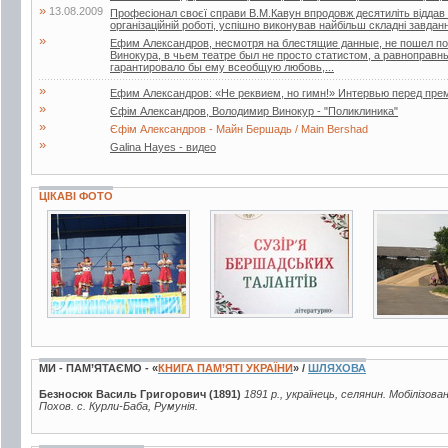
»
13.08.2009
Професіонал своєї справи В.М.Кавун впродовж десятиліть віддав б
організаційній роботі, успішно виконував найбільш складні завдан
»
Ефим Александров, несмотря на блестящие данные, не пошел по 
Винокура, в чьем театре был не просто статистом, а равноправн
гарантировало бы ему всеобщую любовь,...
»
Ефим Александров: «Не реквием, но гимн!» Интервью перед пре
»
Єфім Александров, Володимир Винокур - "Поликлиника"
»
Єфім Александров - Майн Бершадь / Main Bershad
»
Galina Hayes - видео
ЦІКАВІ ФОТО
6 фото
2 фото
11 фото
МИ - ПАМ’ЯТАЄМО - «
КНИГА ПАМ’ЯТІ УКРАЇНИ
» /
ШЛЯХОВА
Безносюк Василь Григорович (1891)
1891 р., українець, селянин. Мобілізова
Похов. с. Курли-Баба, Румунія.