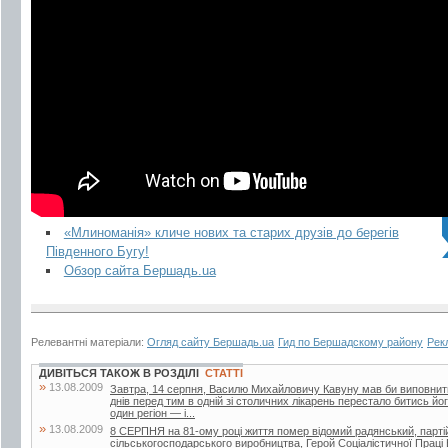
«Млиноманія» кличе нових та старих друзів до берегів
Південного Бугу!
Обзор сайта Бершадь.ua
Релевантні матеріали:
Огляд сайту Бершадь.ua
Гид по Бершадскому району
Рек
ДИВІТЬСЯ ТАКОЖ В РОЗДІЛІ
СТАТТІ
»
13.08.2009
Завтра, 14 серпня, Василю Михайловичу Кавуну мав би виповнитися 
днів перед тим в одній зі столичних лікарень перестало битись й
один регіон — і...
»
13.08.2009
8 СЕРПНЯ на 81-ому році життя помер відомий радянський, партій
сільськогосподарського виробництва, Герой Соціалістичної Прац