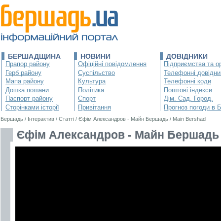
БЕРШАДЩИНА
НОВИНИ
ДОВІДНИКИ
Прапор району
Офіційні повідомлення
Підприємства та ор
Герб району
Суспільство
Телефонні довідни
Мапа району
Культура
Телефонні коди
Дошка пошани
Політика
Поштові індекси
Паспорт району
Спорт
Дім. Сад. Город.
Сторінками історії
Привітання
Прогноз погоди в 
Бершадь
/
Інтерактив
/
Статті
/
Єфім Александров - Майн Бершадь / Main Bershad
Єфім Александров - Майн Бершадь 