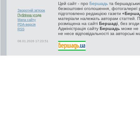
Цей сайт - про
Бершадь
та бершадський
безкоштовні оголошення, фотогалереї р
Зворотній зв'язок
підготовлено редакцією газети
«Берша
Публічна угода
матеріали належать авторам статтей. 
Мапа сайту
розміщена на сайті
Бершаді
, без згод
PDA-версія
Адміністрація сайту
Бершадь
може не п
RSS
не несе відповідальності за авторські м
08.01.2026 17:23:51