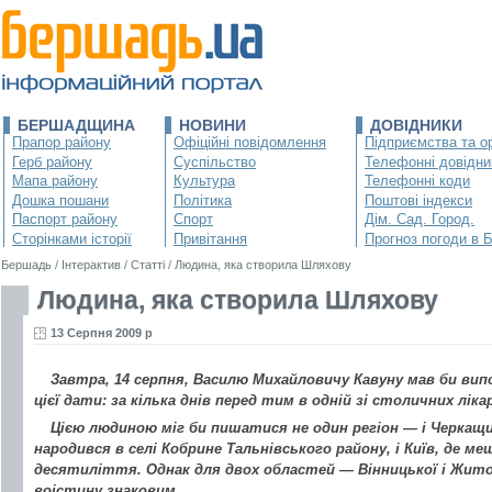
БЕРШАДЩИНА
НОВИНИ
ДОВІДНИКИ
Прапор району
Офіційні повідомлення
Підприємства та ор
Герб району
Суспільство
Телефонні довідни
Мапа району
Культура
Телефонні коди
Дошка пошани
Політика
Поштові індекси
Паспорт району
Спорт
Дім. Сад. Город.
Сторінками історії
Привітання
Прогноз погоди в 
Бершадь
/
Інтерактив
/
Статті
/
Людина, яка створила Шляхову
Людина, яка створила Шляхову
13 Серпня 2009 р
Завтра, 14 серпня, Василю Михайловичу Кавуну мав би випо
цієї дати: за кілька днів перед тим в одній зі столичних лі
Цією людиною міг би пишатися не один регіон — і Черкащ
народився в селі Кобрине Тальнівського району, і Київ, де м
десятиліття. Однак для двох областей — Вінницької і Жито
воістину знаковим.