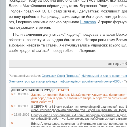
господаря, тому запросили його очолити КСП «Світанок», яке прийшл
Василя Михайловича обрали депутатом Верховної Ради, і певний ч
і голови правління КСП. І старі зв’язки, і депутатські можливості 
регіону проблеми. Наприклад, саме завдяки його зусиллям до Бер
газ, і першою блакитне паливо отримала
Шляхова
. Аграрне формув
найпотужніших в регіоні.
Після закінчення депутатської каденції працював в апараті Верхо
областях, розвитку яких віддав багато сил. Чотири роки тому Вас
вибраних інтерв’ю та статей, які публікувались упродовж всього шля
своїм кредо: «Пам’ятай: перед тобою — Людина».
автор:
«В
Релевантні матеріали:
Стежками Софії Потоцької
«Млиноманія» кличе нових та ст
Вінницька громадська організація «Інформаційно-просвітницький центр «ВІСЬ»
Т
ДИВІТЬСЯ ТАКОЖ В РОЗДІЛІ
СТАТТІ
»
13.08.2009
Завтра, 14 серпня, Василю Михайловичу Кавуну мав би виповнитися 
днів перед тим в одній зі столичних лікарень перестало битись й
один регіон — і...
»
13.08.2009
8 СЕРПНЯ на 81-ому році життя помер відомий радянський, партій
сільськогосподарського виробництва, Герой Соціалістичної Прац
»
13.08.2009
Професіонал своєї справи В.М.Кавун впродовж десятиліть віддав б
організаційній роботі, успішно виконував найбільш складні завдан
»
Ефим Александров, несмотря на блестящие данные, не пошел по 
Винокура, в чьем театре был не просто статистом, а равноправн