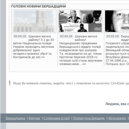
ГОЛОВНІ НОВИНИ БЕРШАДЩИНИ
06.04.18
Шановні жителі
02.04.18
Шановні жителі
25.03.18
Берш
району! З 1 до 30
району!
відді
квітня Національна поліція
Неодноразово працівники
Головного упра
України проводить місячник
Бершадського відділу поліції
національної пол
добровільної здачі
повідомляли про шахраїв.
Вінницькій обла
незареєстрованої зброї та
Та, незважаючи на це, тільки
розшукується гр
боєприпасів до неї.»»
протягом березня 2018-го
Віталіївна Домо
четверо осіб стали жертвами
27.04.1996 р.н.,
зловмисників....»»
Поташні, вул. Ос
Якщо Ви виявили помилку, виділіть текст з помилкою та натисніть Ctrl+Enter щ
Людина, яка 
Бершадщина
|
Форуми
|
Сторінками історії
|
Літературна Бершадь
|
Фотогалереї