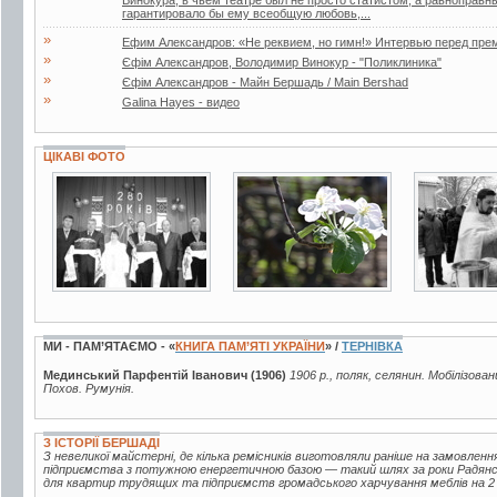
гарантировало бы ему всеобщую любовь,...
»
Ефим Александров: «Не реквием, но гимн!» Интервью перед пре
»
Єфім Александров, Володимир Винокур - "Поликлиника"
»
Єфім Александров - Майн Бершадь / Main Bershad
»
Galina Hayes - видео
ЦІКАВІ ФОТО
3 фото
19 фото
3 фото
МИ - ПАМ’ЯТАЄМО - «
КНИГА ПАМ’ЯТІ УКРАЇНИ
» /
ТЕРНІВКА
Мединський Парфентій Іванович (1906)
1906 р., поляк, селянин. Мобілізован
Похов. Румунія.
З ІСТОРІЇ БЕРШАДІ
З невеликої майстерні, де кілька ремісників виготовляли раніше на замовленн
підприємства з потужною енергетичною базою — такий шлях за роки Радянськ
для квартир трудящих та підприємств громадського харчування меблів на 2 м