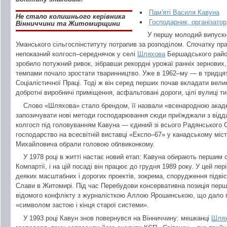
Пам'яті Василя Кавуна
Не стало колишнього керівника
Господарник, організато
Вінниччини та Житомирщини
У першу молодий випуск
Уманського сільгоспінституту потрапив за розподілом. Спочатку п
непоказний колгосп–середнячок у селі
Шляхова
Бершадського район
зробило потужний ривок, зібравши рекордні урожаї ранніх зернових
темпами почало зростати тваринництво. Уже в 1962–му — в тридцят
Соціалістичної Праці. Тоді ж він серед перших почав вкладати вели
добротні виробничі приміщення, асфальтовані дороги, цілі вулиці т
Слово «Шляхова» стало брендом, її назвали «всенародною акаде
запозичувати нові методи господарювання сюди приїжджали з віддал
колгосп під головуванням Кавуна — єдиний зі всього Радянського
господарство на всесвітній виставці «Експо–67» у канадському міс
Михайловича обрали головою облвиконкому.
У 1978 році в житті настає новий етап: Кавуна обирають першим
Компартії, і на цій посаді він працює до грудня 1989 року. У цей пер
деяких масштабних і дорогих проектів, зокрема, спорудження підвіс
Слави в Житомирі. Під час Перебудови консервативна позиція перш
відомого конфлікту з журналісткою Аллою Ярошинською, що дало пі
«символом застою і кінця старої системи».
У 1993 році Кавун знов повернувся на Вінниччину: мешканці
Шлях