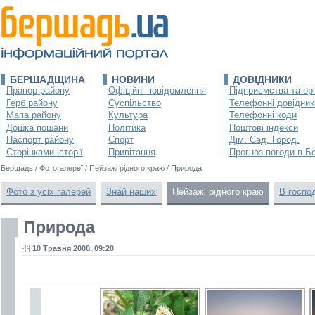
БЕРШАДЩИНА
НОВИНИ
ДОВІДНИКИ
Прапор району
Офіційні повідомлення
Підприємства та орг
Герб району
Суспільство
Телефонні довідник
Мапа району
Культура
Телефонні коди
Дошка пошани
Політика
Поштові індекси
Паспорт району
Спорт
Дім. Сад. Город.
Сторінками історії
Привітання
Прогноз погоди в Б
Бершадь
/
Фотогалереї
/
Пейзажі рідного краю
/
Природа
Фото з усіх галерей
Знай наших
Пейзажі рідного краю
В госпо
Природа
10 Травня 2008, 09:20