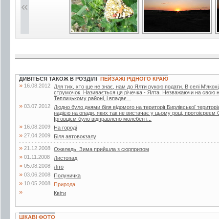
ДИВІТЬСЯ ТАКОЖ В РОЗДІЛІ
ПЕЙЗАЖІ РІДНОГО КРАЮ
»
16.08.2012
Для тих, хто ще не знає, нам до Ялти рукою подати. В селі М'яко
струмочок. Називається ця річечка - Ялта. Незважаючи на свою не
Теплицькому районі, і впадає...
»
03.07.2012
Людно було днями біля відомого на території Бирлівської територ
надією на опади, яких так не вистачає у цьому році, протоієреєм
Ірговцієм було відправлено молебен і...
»
16.08.2009
На городі
»
27.04.2009
Біля автовокзалу
»
21.12.2008
Ожеледь. Зима прийшла з сюрпризом
»
01.11.2008
Листопад
»
05.08.2008
Літо
»
03.06.2008
Полуничка
»
10.05.2008
Природа
»
Квіти
ЦІКАВІ ФОТО