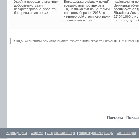
України проводить місячник
Бершадського відділу поліції
національної пол
добровільної здачі
повідомляли про шахраїв.
Вінницькій обла
незареєстрованої зброї та
Та, незважаючи на це, тільки
розшукується гр
боєприпасів до неї.»»
протягом березня 2018-го
Віталіївна Домо
четверо осіб стали жертвами
27.04.1996 р.н.,
зловмисників....»»
Поташні, вул. Ос
Якщо Ви виявили помилку, виділіть текст з помилкою та натисніть Ctrl+Enter щ
Природа - Пейзаж
Бершадщина
|
Форуми
|
Сторінками історії
|
Літературна Бершадь
|
Фотогалереї