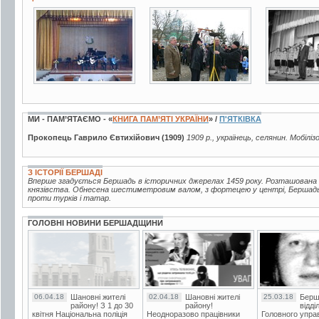
3 фото
7 фото
2 фото
МИ - ПАМ’ЯТАЄМО - «
КНИГА ПАМ’ЯТІ УКРАЇНИ
» /
П'ЯТКІВКА
Прокопець Гаврило Євтихійович (1909)
1909 р., українець, селянин. Мобіліз
З ІСТОРІЇ БЕРШАДІ
Вперше згадується Бершадь в історичних джерелах 1459 року. Розташована 
князівства. Обнесена шестиметровим валом, з фортецею у центрі, Бершад
проти турків і татар.
ГОЛОВНІ НОВИНИ БЕРШАДЩИНИ
06.04.18
Шановні жителі
02.04.18
Шановні жителі
25.03.18
Берш
району! З 1 до 30
району!
відді
квітня Національна поліція
Неодноразово працівники
Головного упра