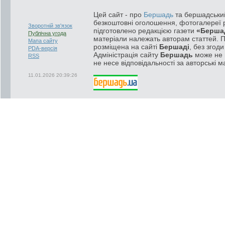
Цей сайт - про
Бершадь
та бершадський
безкоштовні оголошення, фотогалереї р
Зворотній зв'язок
підготовлено редакцією газети
«Берша
Публічна угода
матеріали належать авторам статтей. 
Мапа сайту
розміщена на сайті
Бершаді
, без згод
PDA-версія
Адміністрація сайту
Бершадь
може не п
RSS
не несе відповідальності за авторські м
11.01.2026 20:39:26