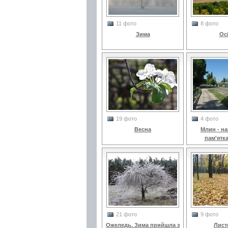
11 фото
8 фото
Зима
Ос
19 фото
4 фото
Весна
Млин - н
пам'ятк
21 фото
9 фото
Ожеледь. Зима прийшла з
Лист