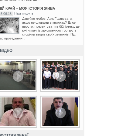
ІЙ КРАЙ – МОЯ ІСТОРІЯ ЖИВА
Нам пишуть
16.06.18
Даруйте любов! А як її дарувати,
якщо не словами в книжках? Дуже
просто: презентувати в бібліотеку, де
юні читачі із захопленням гортають
сторінки творів своїх земляків. Під
ас проведення...
ВІДЕО
ФОТОГАЛЕРЕЇ