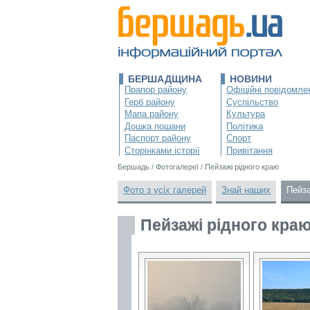
БЕРШАДЩИНА
НОВИНИ
Прапор району
Офіційні повідомле
Герб району
Суспільство
Мапа району
Культура
Дошка пошани
Політика
Паспорт району
Спорт
Сторінками історії
Привітання
Бершадь
/
Фотогалереї
/
Пейзажі рідного краю
Фото з усіх галерей
Знай наших
Пейза
Пейзажі рідного кра