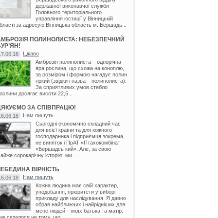
державної виконавчої служби
Головного територіального
управління юстиції у Вінницькій
бласті за адресую Вінницька область м. Бершадь...
АМБРОЗІЯ ПОЛИНОЛИСТА: НЕБЕЗПЕЧНИЙ
УР’ЯН!
Цікаво
17.06.18
Амброзія полинолиста – однорічна
яра рослина, що схожа на коноплю,
за розміром і формою нагадує полин
гіркий (звідки і назва – полинолиста).
За сприятливих умов стебло
ослини досягає висоти 22,5...
ДЯКУЄМО ЗА СПІВПРАЦЮ!
Нам пишуть
16.06.18
Сьогодні економічно складний час
для всієї країни та для кожного
господарника і підприємця зокрема,
не виняток і ПрАТ «Птахокомбінат
«Бершадсь кий». Але, за свою
айже сорокарічну історію, ми...
ЛЕБЕДИНА ВІРНІСТЬ
Нам пишуть
16.06.18
Кожна людина має свій характер,
уподобання, пріоритети у виборі
прикладу для наслідування. Я давно
обрав найближчих і найрідніших для
мене людей – моїх батька та матір.
ак склалося не тому, що...