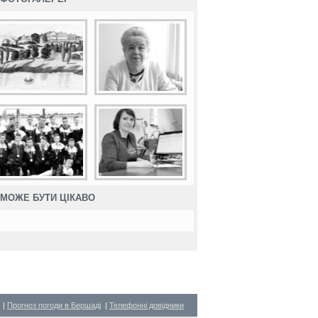
МОЖЕ БУТИ ЦІКАВО
|
Прогноз погоди в Бершаді
|
Телефонні довідники