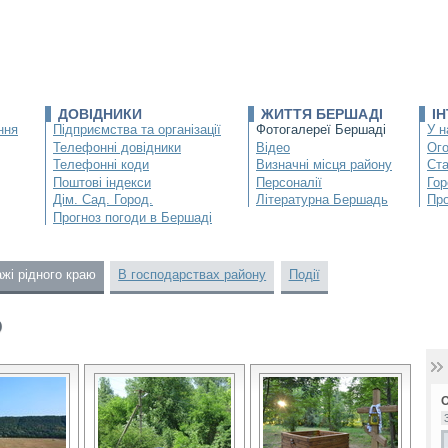
ДОВІДНИКИ
ЖИТТЯ БЕРШАДІ
І
ння
Підприємства та організації
Фотогалереї Бершаді
У н
Телефонні довідники
Відео
Ог
Телефонні коди
Визначні місця району
Ста
Поштові індекси
Персоналії
Гор
Дім. Сад. Город.
Літературна Бершадь
Про
Прогноз погоди в Бершаді
жі рідного краю
В господарствах району
Події
ю