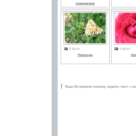
сюрпризом
6 фото
4 фото
Природа
Кв
Якщо Ви виявили помилку, виділіть текст з по