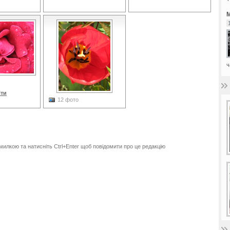
М
ч
іти
12 фото
Весняний цвіт
милкою та натисніть Ctrl+Enter щоб повідомити про це редакцію