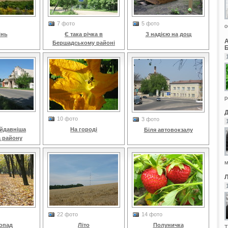
7 фото
5 фото
о
інь
Є така річка в
З надією на дощ
Бершадському районі
Б
р
10 фото
3 фото
айдавніша
На городі
Біля автовокзалу
а району
м
22 фото
14 фото
опад
Літо
Полуничка
Т