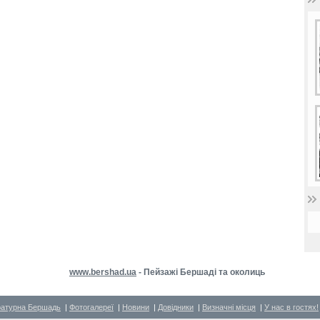
www.bershad.ua
- Пейзажі Бершаді та околиць
ратурна Бершадь
|
Фотогалереї
|
Новини
|
Довідники
|
Визначні місця
|
У нас в гостях!