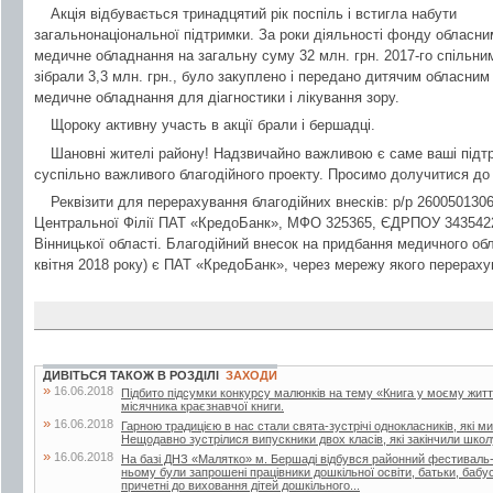
Акція відбувається тринадцятий рік поспіль i встигла набути
загальнонаціональної підтримки. За роки діяльності фонду обласн
медичне обладнання на загальну суму 32 млн. грн. 2017-го спільни
зібрали 3,3 млн. грн., було закуплено i передано дитячим обласни
медичне обладнання для діагностики i лікування зору.
Щороку активну участь в акції брали і бершадці.
Шановні жителі району! Надзвичайно важливою є саме ваші підтр
суспільно важливого благодійного проекту. Просимо долучитися до а
Реквізити для перерахування благодійних внесків: р/р 260050130
Центральної Філії ПАТ «КредоБанк», МФО 325365, ЄДРПОУ 3435422
Вінницької області. Благодійний внесок на придбання медичного обл
квітня 2018 року) є ПАТ «КредоБанк», через мережу якого перерахув
ДИВІТЬСЯ ТАКОЖ В РОЗДІЛІ
ЗАХОДИ
»
16.06.2018
Підбито підсумки конкурсу малюнків на тему «Книга у моєму житті»
місячника краєзнавчої книги.
»
16.06.2018
Гарною традицією в нас стали свята-зустрічі однокласників, які м
Нещодавно зустрілися випускники двох класів, які закінчили школу
»
16.06.2018
На базі ДНЗ «Малятко» м. Бершаді відбувся районний фестиваль-к
ньому були запрошені працівники дошкільної освіти, батьки, бабусі 
причетні до виховання дітей дошкільного...