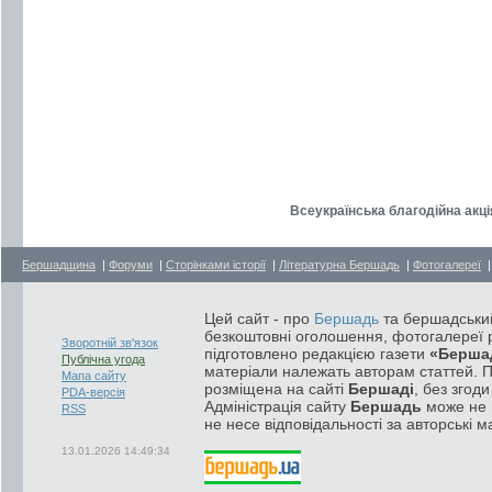
Всеукраїнська благодійна акці
Бершадщина
|
Форуми
|
Сторінками історії
|
Літературна Бершадь
|
Фотогалереї
Цей сайт - про
Бершадь
та бершадський
безкоштовні оголошення, фотогалереї р
Зворотній зв'язок
підготовлено редакцією газети
«Берша
Публічна угода
матеріали належать авторам статтей. 
Мапа сайту
розміщена на сайті
Бершаді
, без згод
PDA-версія
Адміністрація сайту
Бершадь
може не п
RSS
не несе відповідальності за авторські м
13.01.2026 14:49:34