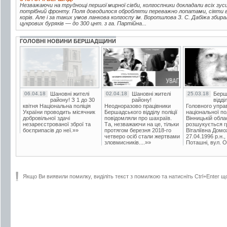
Незважаючи на труднощі першої мирної сівби, колгоспники докладали всіх зу
потрібний фронту. Поля доводилося обробляти переважно лопатами, сіяти 
корів. Але і за таких умов ланкова колгоспу ім. Воропшлова З. С. Дабіжа збир
цукрових буряків — до 300 цнт. з га. Партійна...
ГОЛОВНІ НОВИНИ БЕРШАДЩИНИ
06.04.18
Шановні жителі
02.04.18
Шановні жителі
25.03.18
Берш
району! З 1 до 30
району!
відді
квітня Національна поліція
Неодноразово працівники
Головного упра
України проводить місячник
Бершадського відділу поліції
національної пол
добровільної здачі
повідомляли про шахраїв.
Вінницькій обла
незареєстрованої зброї та
Та, незважаючи на це, тільки
розшукується гр
боєприпасів до неї.»»
протягом березня 2018-го
Віталіївна Домо
четверо осіб стали жертвами
27.04.1996 р.н.,
зловмисників....»»
Поташні, вул. Ос
Якщо Ви виявили помилку, виділіть текст з помилкою та натисніть Ctrl+Enter щ