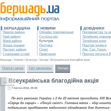
БЕРШАДЩИНА
НОВИНИ
ДОВІДНИКИ
Прапор району
Офіційні повідомлення
Підприємства та ор
Герб району
Суспільство
Телефонні довідни
Мапа району
Культура
Телефонні коди
Дошка пошани
Політика
Поштові індекси
Паспорт району
Спорт
Дім. Сад. Город.
Сторінками історії
Привітання
Прогноз погоди в 
Бершадь
/
Новини
/
Культура
/
Заходи
/
Всеукраїнська благодійна акція
Освіта і наука
Світ захоплень
Заходи
Всеукраїнська благодійна акція
←
7 Квітня 2018, 09:00
По всіх регіонах України з 2 до 22 квітня проходить ХІІІ В
«Серце до серця» – «Почуй світ!». Головна мета – збір коштів
подальшим придбанням медичного обладнання для дитячих о