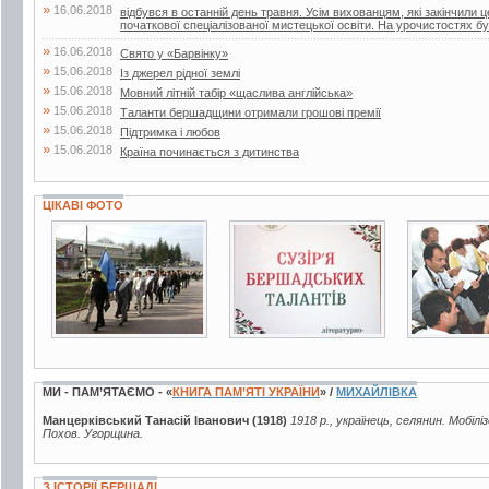
»
16.06.2018
відбувся в останній день травня. Усім вихованцям, які закінчили 
початкової спеціалізованої мистецької освіти. На урочистостях бул
»
16.06.2018
Свято у «Барвінку»
»
15.06.2018
Із джерел рідної землі
»
15.06.2018
Мовний літній табір «щаслива англійська»
»
15.06.2018
Таланти бершадщини отримали грошові премії
»
15.06.2018
Підтримка і любов
»
15.06.2018
Країна починається з дитинства
ЦІКАВІ ФОТО
3 фото
2 фото
4 фото
МИ - ПАМ’ЯТАЄМО - «
КНИГА ПАМ’ЯТІ УКРАЇНИ
» /
МИХАЙЛІВКА
Манцерківський Танасій Іванович (1918)
1918 р., українець, селянин. Мобілі
Похов. Угорщина.
З ІСТОРІЇ БЕРШАДІ