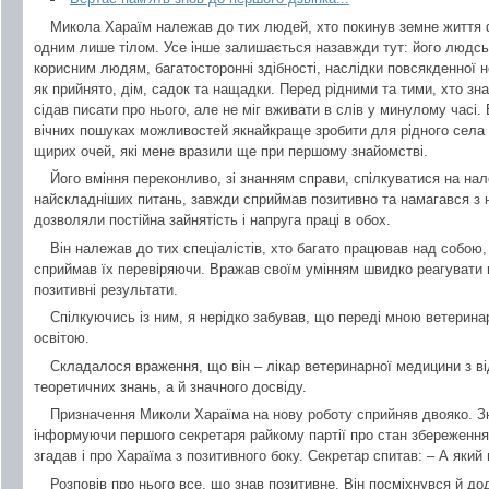
Микола Хараїм належав до тих людей, хто покинув земне життя 
одним лише тілом. Усе інше залишається назавжди тут: його людсь
корисним людям, багатосторонні здібності, наслідки повсякденної нел
як прийнято, дім, садок та нащадки. Перед рідними та тими, хто зна
сідав писати про нього, але не міг вживати в слів у минулому часі.
вічних пошуках можливостей якнайкраще зробити для рідного села 
щирих очей, які мене вразили ще при першому знайомстві.
Його вміння переконливо, зі знанням справи, спілкуватися на на
найскладніших питань, завжди сприймав позитивно та намагався з н
дозволяли постійна зайнятість і напруга праці в обох.
Він належав до тих спеціалістів, хто багато працював над собою,
сприймав їх перевіряючи. Вражав своїм умінням швидко реагувати 
позитивні результати.
Спілкуючись із ним, я нерідко забував, що переді мною ветерина
освітою.
Складалося враження, що він – лікар ветеринарної медицини з ві
теоретичних знань, а й значного досвіду.
Призначення Миколи Хараїма на нову роботу сприйняв двояко. Зн
інформуючи першого секретаря райкому партії про стан збереженн
згадав і про Хараїма з позитивного боку. Секретар спитав: – А який
Розповів про нього все, що знав позитивне. Він посміхнувся й до