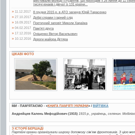
фестивалю молоді і студентів, що проходив з 28 липня до 11 серп
тисячі юнаків і дівчат із 131 країни...
»
11.12.2017
8 грудня 2015 р. в АТО загинув Юрій Тарасенко
»
27.10.2017
Добрі справи і гарний слід
»
16.09.2017
Поетичний заповіт Миколи Хараїма
»
04.02.2017
Пам’яті друга
»
17.12.2016
Оніщенко Віктор Васильович
»
10.12.2016
Дороги майора Дігтяра
ЦІКАВІ ФОТО
11 фото
2 фото
6 фото
МИ - ПАМ’ЯТАЄМО - «
КНИГА ПАМ’ЯТІ УКРАЇНИ
» /
ВІЙТІВКА
Андрейцев Калень Мефодійович (1915)
1915 р., українець, селянин. Мобіліз
З ІСТОРІЇ БЕРШАДІ
Партійні органи організували широку допомогу сім'ям фронтовиків. З цією м