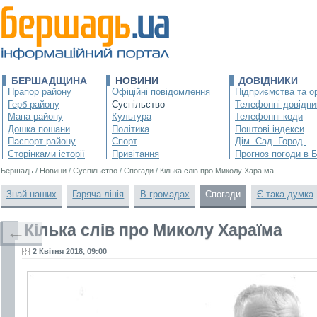
БЕРШАДЩИНА
НОВИНИ
ДОВІДНИКИ
Прапор району
Офіційні повідомлення
Підприємства та ор
Герб району
Суспільство
Телефонні довідни
Мапа району
Культура
Телефонні коди
Дошка пошани
Політика
Поштові індекси
Паспорт району
Спорт
Дім. Сад. Город.
Сторінками історії
Привітання
Прогноз погоди в 
Бершадь
/
Новини
/
Суспільство
/
Спогади
/
Кілька слів про Миколу Хараїма
Знай наших
Гаряча лінія
В громадах
Спогади
Є така думка
Кілька слів про Миколу Хараїма
←
2 Квітня 2018, 09:00