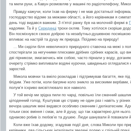
та мили руки, а Кавун розмовляв у машині по радіотелефону, Мико
Правду кажучи, коли їхав на ферму і не мав достатньої інформа
господарство відоме за межами області, а його керівникам я симпат
день тоді видався важким. З п’ятої ранку був на молочній фермі в
Г
надоями. Та й у
Серединці
трохи охляв. Тому хотілося скоріше додо
Він посміхнувся своєю доброю та незабутньо-душевною посмішкою і 
впливає на настрій та душу як природа. Поїдемо на природу!
... Ми сиділи біля невеличкого природного ставочка на межі з п
спостерігали за негучними плесками дрібних срібних карасів, що в
дві пірникози, змагаючись між собою, часто пірнали у воду, доганя
очерету стрімко випливали водяні курочки, швиденько оглядалися н
заростей.
Микола мовчки та вміло розкладав і підтримував багаття, яке п
блідим. Уже потім, коли багряне коло зникло за високими вербами, і
полум’я іскриво висвітлювало все навколо.
У той вечір ми зрідка пили по чарці, повільно їли смачний шашли
цілоденний голод. Куштував цю страву не один раз і навіть у різних
вечора шашлик мені видався особливо смачним і делікатесним. Адж
тільки своє вміння і смак, але й душу, що так характерно для нього
однаково робив із любов’ю та душею. Люди шанували й поважали й
Коли вже їхав додому, згадував події дня, слова Миколи про при
керівники, два сільських інтелігенти зведені долею у спільній прац