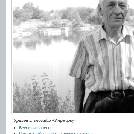
Уривок зі спогадів «З ярмарку»
Весна визволення
Вертає пам'ять знов до першого дзвінка...