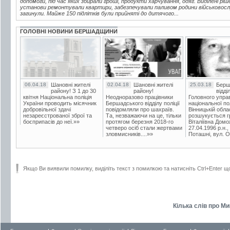
допомоги, під час яких збирали гроші, продукти харчування, одяг. Виділені р
установи ремонтували квартири, забезпечували паливом родини військовослу
загинули. Майже 150 підлітків були прийняті до дитячого...
ГОЛОВНІ НОВИНИ БЕРШАДЩИНИ
06.04.18
Шановні жителі
02.04.18
Шановні жителі
25.03.18
Берш
району! З 1 до 30
району!
відді
квітня Національна поліція
Неодноразово працівники
Головного упра
України проводить місячник
Бершадського відділу поліції
національної пол
добровільної здачі
повідомляли про шахраїв.
Вінницькій обла
незареєстрованої зброї та
Та, незважаючи на це, тільки
розшукується гр
боєприпасів до неї.»»
протягом березня 2018-го
Віталіївна Домо
четверо осіб стали жертвами
27.04.1996 р.н.,
зловмисників....»»
Поташні, вул. Ос
Якщо Ви виявили помилку, виділіть текст з помилкою та натисніть Ctrl+Enter щ
Кілька слів про Ми