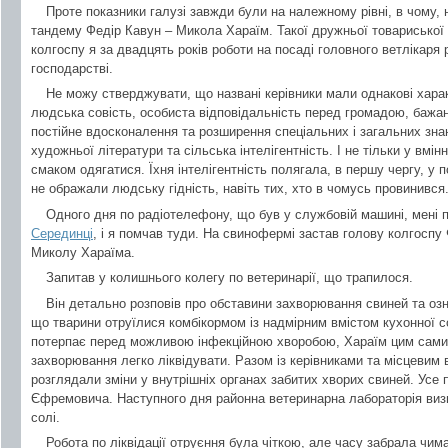
Проте показники галузі завжди були на належному рівні, в чому,
тандему Федір Кавун – Микола Хараїм. Такої дружньої товариської 
колгоспу я за двадцять років роботи на посаді головного ветлікаря
господарстві.
Не можу стверджувати, що названі керівники мали однакові хара
людська совість, особиста відповідальність перед громадою, бажа
постійне вдосконалення та розширення спеціальних і загальних зн
художньої літератури та сільська інтелігентність. І не тільки у вмін
смаком одягатися. Їхня інтелігентність полягала, в першу чергу, у п
не ображали людську гідність, навіть тих, хто в чомусь провинився
Одного дня по радіотелефону, що був у службовій машині, мені 
Серединці
, і я помчав туди. На свинофермі застав голову колгоспу
Миколу Хараїма.
Запитав у колишнього колегу по ветеринарії, що трапилося.
Він детально розповів про обставини захворювання свиней та оз
що тварини отруїлися комбікормом із надмірним вмістом кухонної 
потерпає перед можливою інфекційною хворобою, Хараїм цим самим
захворювання легко ліквідувати. Разом із керівниками та місцевим 
розглядали зміни у внутрішніх органах забитих хворих свиней. Усе
Єфремовича. Наступного дня районна ветеринарна лабораторія виз
солі.
Робота по ліквідації отруєння була чіткою, але часу забрала чим