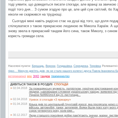
тоді уявити, що доведеться писати спогади, але вранці за звичкою з
події того дня... З сумом згадую про це, але цей сум світлий, бо 
ніколи не скаржився на труднощі.
Сьогодні мені навіть радісно стає на душі від того, що доля под
спілкуватися з такою прекрасною людиною як Микола Хараїм. А ще
знову звела в прекрасний тандем його сина, також Миколу, з сино
користь громади села.
Населені пункти:
Бершадь
,
Ворони
,
Голдашівка
,
Серединка
,
Тернівка
Релевантні 
гірко… Минуло дев’ять днів, як не стало нашого колеги і друга Павла Іванович
ветеринарної
врх
ЗНО
тандем
тваринництво
ДИВІТЬСЯ ТАКОЖ В РОЗДІЛІ
СПОГАДИ
»
02.04.2018
За громадянську мужність, патріотизм, героїчне відстоювання кон
людини, самовіддане служіння українському народу, виявлені під 
України №890/2014 від 21 листопада...
»
02.04.2018
Уривок зі спогадів «З ярмарку»
»
01.04.2018
Кілька днів по центральній ґрунтовій дорозі, яка пролягала через
війська: автомобілі, танки, артилерія. Вояки йшли повз хату мого 
сорок четвертого року, коли вже...
»
30.12.2017
Люди старшого покоління добре пам’ятають значки, марки, листівк