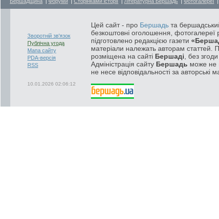
Бершадщина
|
Форуми
|
Сторінками історії
|
Літературна Бершадь
|
Фотогалереї
Цей сайт - про
Бершадь
та бершадський
безкоштовні оголошення, фотогалереї р
Зворотній зв'язок
підготовлено редакцією газети
«Берша
Публічна угода
матеріали належать авторам статтей. 
Мапа сайту
розміщена на сайті
Бершаді
, без згод
PDA-версія
Адміністрація сайту
Бершадь
може не п
RSS
не несе відповідальності за авторські м
10.01.2026 02:06:12