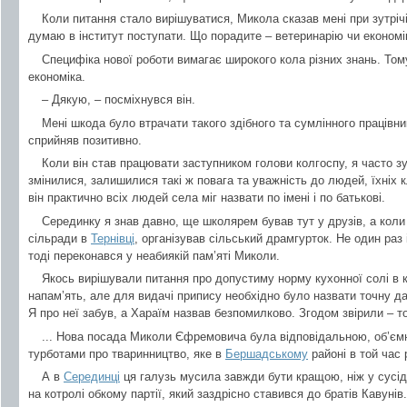
Коли питання стало вирішуватися, Микола сказав мені при зутріч
думаю в інститут поступати. Що порадите – ветеринарію чи економі
Специфіка нової роботи вимагає широкого кола різних знань. Том
економіка.
– Дякую, – посміхнувся він.
Мені шкода було втрачати такого здібного та сумлінного працівни
сприйняв позитивно.
Коли він став працювати заступником голови колгоспу, я часто зу
змінилися, залишилися такі ж повага та уважність до людей, їхніх 
він практично всіх людей села міг назвати по імені і по батькові.
Серединку я знав давно, ще школярем бував тут у друзів, а коли
сільради в
Тернівці
, організував сільський драмгурток. Не один раз 
тоді переконався у неабиякій пам’яті Миколи.
Якось вирішували питання про допустиму норму кухонної солі в к
напам’ять, але для видачі припису необхідно було назвати точну дат
Я про неї забув, а Хараїм назвав безпомилково. Згодом звірили – т
... Нова посада Миколи Єфремовича була відповідальною, об’єм
турботами про тваринництво, яке в
Бершадському
районі в той час 
А в
Серединці
ця галузь мусила завжди бути кращою, ніж у сусід
на котролі обкому партії, який заздрісно ставився до братів Кавунів.